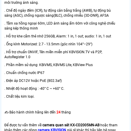
môi trường ánh sáng.
. Chế độ ngày đêm (ICR), tự động cân bằng trắng (AWB), tự động bù
sáng (AGC), chống ngược sáng(BLC), chống nhiễu (3D-DNR), AFSA
. Tầm xa hồng ngoại 60m, LED ánh sáng ấm 60m với công nghệ chiếu
sáng kép thông minh
. Hỗ trợ khe cắm thẻ nhớ 256GB, Alarm: 1 in, 1 out; audio: 1 in, 1 out
. Ống kính Motorized: 2.7 - 13.5mm (góc nhìn 104°–29°)
. Hỗ trợ chuẩn ONVIF, Tên miền miễn phí KBVISION.TV và P2P,
AutoRegister 1.0
. Phần mềm sử dụng: KBiVMS, KBVMS Lite, KBView Plus
. Chuẩn chống nước IP67
. Điện áp DC12V hoặc PoE (802.3af)
. Nhiệt độ hoạt động : -40° C ~ +60° C.
. Chất liệu kim loại.
✍️ Bảo hành chính hãng lên đến
24
tháng
Để được tư vấn thêm về
camera quan sát KX-CD2005MN-AB
hoặc tham
khảo thêm các dòng
camera KBVISION
giá rẻ khác thì hãy liên hệ ngay