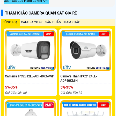
Quan Sát Cửa Hàng Có Ghi Âm
THAM KHẢO CAMERA QUAN SÁT GIÁ RẺ
CÙNG LOẠI
CAMERA 2K 4K
SẢN PHẨM THAM KHẢO
Camerra IPC2312LE-ADF40KM-WP
Camera Thân IPC2124LE-
ADF40KM-H
5%-35%
5%-35%
Giá Gốc: liên hệ
Giá Gốc: liên hệ