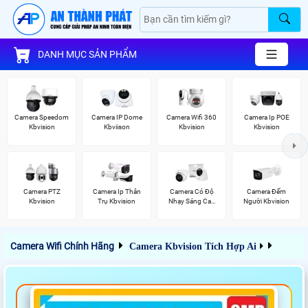
DANH MỤC SẢN PHẨM
Camera Speedom
Camera IP Dome
Camera Wifi 360
Camera Ip POE
Kbvision
Kbviison
Kbvision
Kbvision
Camera PTZ
Camera Ip Thân
Camera Có Độ
Camera Đếm
Kbvision
Trụ Kbvision
Nhạy Sáng Cao
Người Kbvision
Kbvision
Camera Wifi Chính Hãng
Camera Kbvision Tích Hợp Ai