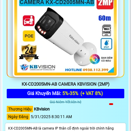
KX-CD2005MN-AB CAMERA KBVISION (2MP)
Giá Khuyến Mãi:
5%-35%
(+ VAT 8%)
Giá Niêm Yết:liên hệ
Thương Hiệu
KBvision
Ngày Đăng
5/31/2025 8:30:11 AM
KX-CD2005MN-AB là camera IP thân cố định ngoài trời chính hãng