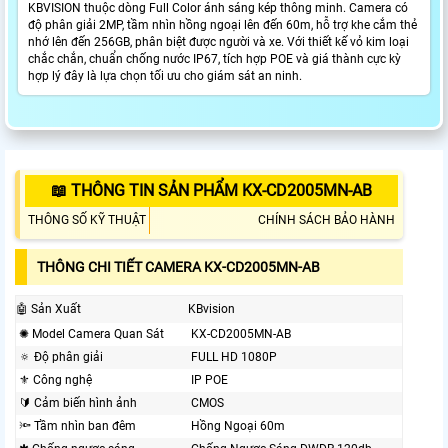
KBVISION thuộc dòng Full Color ánh sáng kép thông minh. Camera có
độ phân giải 2MP, tầm nhìn hồng ngoại lên đến 60m, hỗ trợ khe cắm thẻ
nhớ lên đến 256GB, phân biệt được người và xe. Với thiết kế vỏ kim loại
chắc chắn, chuẩn chống nước IP67, tích hợp POE và giá thành cực kỳ
hợp lý đây là lựa chọn tối ưu cho giám sát an ninh.
📖 THÔNG TIN SẢN PHẨM KX-CD2005MN-AB
THÔNG SỐ KỸ THUẬT
CHÍNH SÁCH BẢO HÀNH
THÔNG CHI TIẾT CAMERA KX-CD2005MN-AB
🤖️ Sản Xuất
KBvision
✺ Model Camera Quan Sát
KX-CD2005MN-AB
🔅 Độ phân giải
FULL HD 1080P
⚜️ Công nghệ
IP POE
🔰 Cảm biến hình ảnh
CMOS
🔦 Tầm nhìn ban đêm
Hồng Ngoại 60m