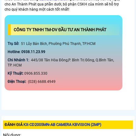
cho An Thành Phát qua phần dưới, bộ phận CSKH của mình sẽ hỗ trợ
cho quý khách hàng một cách tốt nhất!
CÔNG TY TNHH TM-DV ĐẦU TƯ AN THÀNH PHÁT
Trụ Sở:
51 Lũy Bán Bích, Phường Phú Thạnh, TP.HCM
Hotline: 0938.11.23.99
Chi Nhánh 1:
445/38 Tân Hòa Đông,P. Bình Trị Đông, Q.Bình Tân,
TP. HCM
Kỹ Thuật:
0906.855.330
Điện Thoại:
(028) 6688.4949
ĐÁNH GIÁ
KX-CD2005MN-AB CAMERA KBVISION (2MP)
Nội dung: