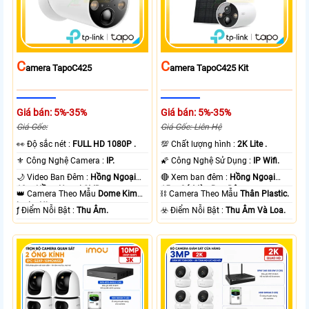
C
C
Amera TapoC425
Amera TapoC425 Kit
Giá bán: 5%-35%
Giá bán: 5%-35%
Giá Gốc:
Giá Gốc: Liên Hệ
️👀 Độ sắc nét :
FULL HD 1080P .
💯 Chất lượng hình :
2K Lite .
⚜️ Công Nghệ Camera :
IP.
🌠 Công Nghệ Sử Dụng :
IP Wifi.
🌙 Video Ban Đêm :
Hồng Ngoại
🔴 Xem ban đêm :
Hồng Ngoại
10m Hồng Ngoại SMD.
15m Có Màu Ban Ðêm.
👑 Camera Theo Mẫu
Dome Kim
⛓ Camera Theo Mẫu
Thân Plastic.
loại + Nhựa.
️ƒ Điểm Nỗi Bật :
Thu Âm.
️☣️ Điểm Nỗi Bật :
Thu Âm Và Loa.