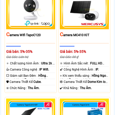
C
C
Amera Wifi TapoC120
Amera MC410 KIT
Giá bán: 5%-35%
Giá bán: 5%-35%
Giá Gốc: Liên hệ
Giá Gốc: 00 ₫
🔅 Chất lượng hình Ảnh :
Ultra 2k +
🔆 Hình Ảnh Sắc nét :
FULL HD
.
1080P .
👍 Camera Công nghệ :
IP Wifi.
🌠 Công Nghệ Hình Ảnh :
IP.
💥 Giám sát Ban Đêm :
Hồng
⭐ Khi xem thiếu sáng :
Hồng Ngoại
Ngoại 10m Hồng Ngoại SMD.
10m Hồng Ngoại SMD.
🛡 Camera Thiết Kế
Cube.
🕸️ Camera Thiết Kế
Dome Kim loại
+ Nhựa.
️☣️ Chức Năng :
Thu Âm.
️✔️ Khả Năng :
Thu Âm.