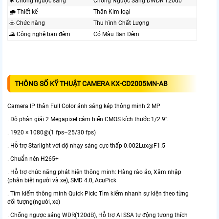
✱ Chống ngược sáng
Chống Ngược Sáng DWDR 120db
🌧️ Thiết kế
Thân Kim loại
☣️ Chức năng
Thu hình Chất Lượng
🌄 Công nghệ ban đêm
Có Màu Ban Ðêm
THÔNG SỐ KỸ THUẬT CAMERA KX-CD2005MN-AB
Camera IP thân Full Color ánh sáng kép thông minh 2 MP
. Độ phân giải 2 Megapixel cảm biến CMOS kích thước 1/2.9”.
. 1920 × 1080@(1 fps–25/30 fps)
. Hỗ trợ Starlight với độ nhạy sáng cực thấp 0.002Lux@F1.5
. Chuẩn nén H265+
. Hỗ trợ chức năng phát hiện thông minh: Hàng rào ảo, Xâm nhập
(phân biệt người và xe), SMD 4.0, AcuPick
. Tìm kiếm thông minh Quick Pick: Tìm kiếm nhanh sự kiện theo từng
đối tượng(người, xe)
. Chống ngược sáng WDR(120dB), Hỗ trợ AI SSA tự động tương thích