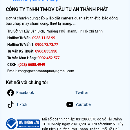
CÔNG TY TNHH TM-DV ĐẦU TƯ AN THÀNH PHÁT
Đơn vị chuyên cung cấp & lắp đặt camera quan sát, thiết bị báo động,
báo cháy, máy chấm công, thiết bị mạng, ...
Trụ Sở:
51 Lũy Bán Bích, Phường Phú Thạnh, TP. Hồ Chí Minh
0938.11.23.99
Hotline Tư Vấn:
0906.72.73.77
Hotline Tư Vấn 1:
0906.855.330
Tư Vấn Kỹ Thuật:
0902.452.577
Tư Vấn Mua Hàng:
(028) 6688.4949
CSKH:
Email:
congngheanthanhphat@gmail.com
Kết nối với chúng tôi
Facebook
Twitter
Tiktok
Youtube
Mã số doanh nghiệp: 0312866570 do Sở Tài Chính
TP.HCM cấp ngày 23/07/2014. Trụ sở chính: 51 Lũy
Bán Bích, Phường Phú Thạnh, Thành Phố Hồ Chí