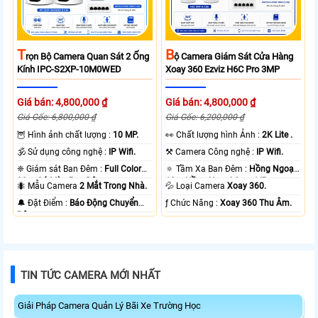
T
B
Rọn Bộ Camera Quan Sát 2 Ống
Ộ Camera Giám Sát Cửa Hàng
Kính IPC-S2XP-10M0WED
Xoay 360 Ezviz H6C Pro 3MP
Giá bán: 4,800,000 ₫
Giá bán: 4,800,000 ₫
Giá Gốc: 6,800,000 ₫
Giá Gốc: 6,200,000 ₫
🦉 Hình ảnh chất lượng :
10 MP.
️👀 Chất lượng hình Ảnh :
2K Lite .
🕉️ Sử dụng công nghệ :
IP Wifi.
⚒ Camera Công nghệ :
IP Wifi.
❈ Giám sát Ban Đêm :
Full Color
🔅 Tầm Xa Ban Đêm :
Hồng Ngoại
20m Có Màu Ban Ðêm.
10m Hồng Ngoại Smart IR.
🐜 Mẫu Camera
2 Mắt Trong Nhà.
💦 Loại Camera
Xoay 360.
️🔔 Đặt Điểm :
Báo Động Chuyển
️ƒ Chức Năng :
Xoay 360 Thu Âm.
Động.
TIN TỨC CAMERA MỚI NHẤT
Giải Pháp Camera Quản Lý Bãi Xe Trường Học