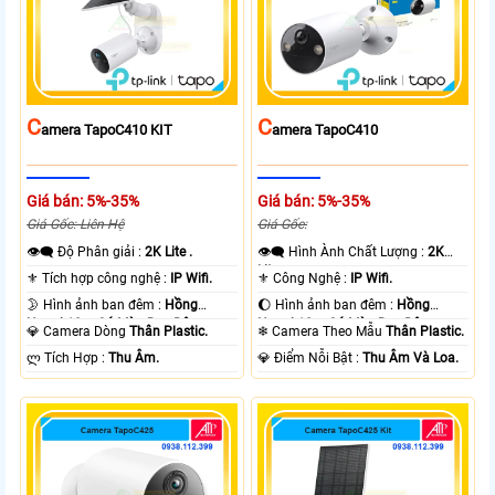
C
C
Amera TapoC410 KIT
Amera TapoC410
Giá bán: 5%-35%
Giá bán: 5%-35%
Giá Gốc: Liên Hệ
Giá Gốc:
👁️‍🗨 Độ Phân giải :
2K Lite .
👁️‍🗨 Hình Ành Chất Lượng :
2K
Lite .
⚜️ Tích hợp công nghệ :
IP Wifi.
⚜️ Công Nghệ :
IP Wifi.
🌛 Hình ảnh ban đêm :
Hồng
🌔 Hình ảnh ban đêm :
Hồng
Ngoại 10m Có Màu Ban Ðêm.
Ngoại 10m Có Màu Ban Ðêm.
💎 Camera Dòng
Thân Plastic.
❄ Camera Theo Mẫu
Thân Plastic.
️ლ Tích Hợp :
Thu Âm.
️💎 Điểm Nỗi Bật :
Thu Âm Và Loa.