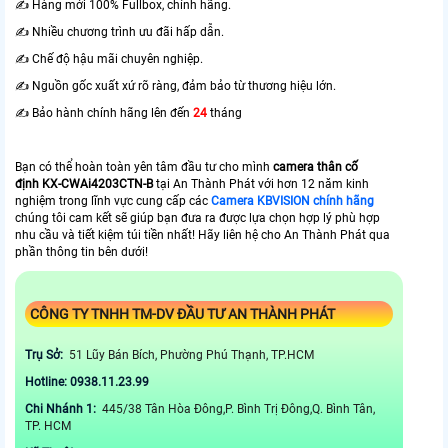
✍️ Hàng mới 100% Fullbox, chính hãng.
✍️ Nhiều chương trình ưu đãi hấp dẫn.
✍️ Chế độ hậu mãi chuyên nghiệp.
✍️ Nguồn gốc xuất xứ rõ ràng, đảm bảo từ thương hiệu lớn.
✍️ Bảo hành chính hãng lên đến
24
tháng
Bạn có thể hoàn toàn yên tâm đầu tư cho mình
camera thân cố
định
KX-CWAi4203CTN-B
tại An Thành Phát với hơn 12 năm kinh
nghiệm trong lĩnh vực cung cấp các
Camera KBVISION chính hãng
chúng tôi cam kết sẽ giúp bạn đưa ra được lựa chọn hợp lý phù hợp
nhu cầu và tiết kiệm túi tiền nhất! Hãy liên hệ cho An Thành Phát qua
phần thông tin bên dưới!
CÔNG TY TNHH TM-DV ĐẦU TƯ AN THÀNH PHÁT
Trụ Sở:
51 Lũy Bán Bích, Phường Phú Thạnh, TP.HCM
Hotline: 0938.11.23.99
Chi Nhánh 1:
445/38 Tân Hòa Đông,P. Bình Trị Đông,Q. Bình Tân,
TP. HCM