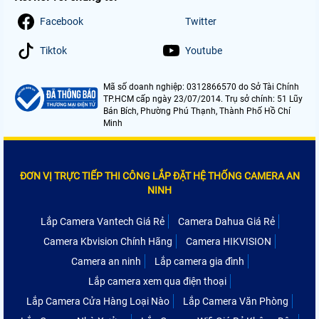
Facebook
Twitter
Tiktok
Youtube
Mã số doanh nghiệp: 0312866570 do Sở Tài Chính
TP.HCM cấp ngày 23/07/2014. Trụ sở chính: 51 Lũy
Bán Bích, Phường Phú Thạnh, Thành Phố Hồ Chí
Minh
ĐƠN VỊ TRỰC TIẾP THI CÔNG LẮP ĐẶT HỆ THỐNG CAMERA AN
NINH
Lắp Camera Vantech Giá Rẻ
Camera Dahua Giá Rẻ
Camera Kbvision Chính Hãng
Camera HIKVISION
Camera an ninh
Lắp camera gia đình
Lắp camera xem qua điện thoại
Lắp Camera Cửa Hàng Loại Nào
Lắp Camera Văn Phòng