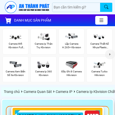
DANH MỤC SẢN PHẨM
Camera Wifi
Camera Ip Thân
Lắp Camera
Camera Thiết Kế
Kbvision Full
Trụ Kbvision
H.265+ Kbvision
Nhựa Plastic
Color
Kbvision
Camera Xem Biển
Camera Ip 360
Đầu Ghi 8 Camera
Camera Turbo
Số Xe Kbvision
Kbvision
Hikvision
Hikvision
›
›
›
Trang chủ
Camera Quan Sát
Camera IP
Camera Ip Kbvision Chấ