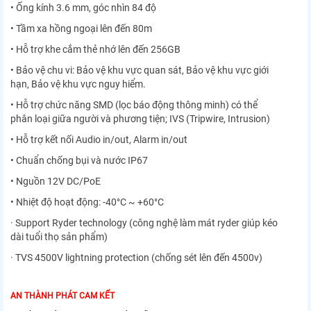
• Ống kính 3.6 mm, góc nhìn 84 độ
• Tầm xa hồng ngoại lên đến 80m
• Hỗ trợ khe cắm thẻ nhớ lên đến 256GB
• Bảo vệ chu vi: Bảo vệ khu vực quan sát, Bảo vệ khu vực giới
hạn, Bảo vệ khu vực nguy hiểm.
• Hỗ trợ chức năng SMD (lọc báo động thông minh) có thể
phân loại giữa người và phương tiện; IVS (Tripwire, Intrusion)
• Hỗ trợ kết nối Audio in/out, Alarm in/out
• Chuẩn chống bụi và nước IP67
• Nguồn 12V DC/PoE
• Nhiệt độ hoạt động: -40°C ~ +60°C
· Support Ryder technology (công nghệ làm mát ryder giúp kéo
dài tuổi thọ sản phẩm)
· TVS 4500V lightning protection (chống sét lên đến 4500v)
AN THÀNH PHÁT CAM KẾT