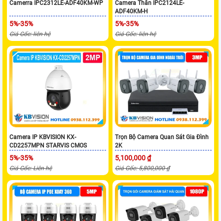
Camerra IPC2312LE-ADF40KM-WP
Camera Thân IPC2124LE-
ADF40KM-H
5%-35%
5%-35%
Giá Gốc: liên hệ
Giá Gốc: liên hệ
Camera IP KBVISION KX-
Trọn Bộ Camera Quan Sát Gia Đình
CD2257MPN STARVIS CMOS
2K
5%-35%
5,100,000 ₫
Giá Gốc: Liên hệ
Giá Gốc: 5,800,000 ₫