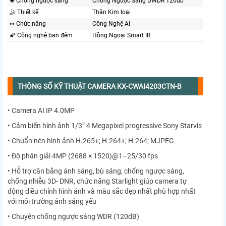
✺ Chống ngược sáng
Chống Ngược Sáng DWDR 120db
🤹 Thiết kế
Thân Kim loại
↭ Chức năng
Công Nghệ AI
🌠 Công nghệ ban đêm
Hồng Ngoại Smart IR
THÔNG SỐ KỸ THUẬT CAMERA KX-CWAI4203CTN-B
• Camera AI IP 4.0MP
• Cảm biến hình ảnh 1/3” 4 Megapixel progressive Sony Starvis
• Chuẩn nén hình ảnh H.265+; H.264+; H.264; MJPEG
• Độ phân giải 4MP (2688 × 1520)@1–25/30 fps
• Hỗ trợ cân bằng ánh sáng, bù sáng, chống ngược sáng,
chống nhiễu 3D- DNR, chức năng Starlight giúp camera tự
động điều chỉnh hình ảnh và màu sắc đẹp nhất phù hợp nhất
với môi trường ánh sáng yếu
• Chuyên chống ngược sáng WDR (120dB)