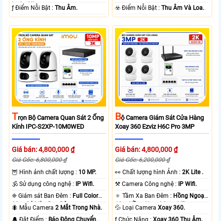
loại + Nhựa.
️ƒ Điểm Nỗi Bật :
Thu Âm.
️☣️ Điểm Nỗi Bật :
Thu Âm Và Loa.
T
B
Rọn Bộ Camera Quan Sát 2 Ống
Ộ Camera Giám Sát Cửa Hàng
Kính IPC-S2XP-10M0WED
Xoay 360 Ezviz H6C Pro 3MP
Giá bán: 4,800,000 ₫
Giá bán: 4,800,000 ₫
Giá Gốc: 6,800,000 ₫
Giá Gốc: 6,200,000 ₫
🦉 Hình ảnh chất lượng :
10 MP.
️👀 Chất lượng hình Ảnh :
2K Lite .
🕉️ Sử dụng công nghệ :
IP Wifi.
⚒ Camera Công nghệ :
IP Wifi.
❈ Giám sát Ban Đêm :
Full Color
🔅 Tầm Xa Ban Đêm :
Hồng Ngoại
20m Có Màu Ban Ðêm.
10m Hồng Ngoại Smart IR.
🐜 Mẫu Camera
2 Mắt Trong Nhà.
💦 Loại Camera
Xoay 360.
️🔔 Đặt Điểm :
Báo Động Chuyển
️ƒ Chức Năng :
Xoay 360 Thu Âm.