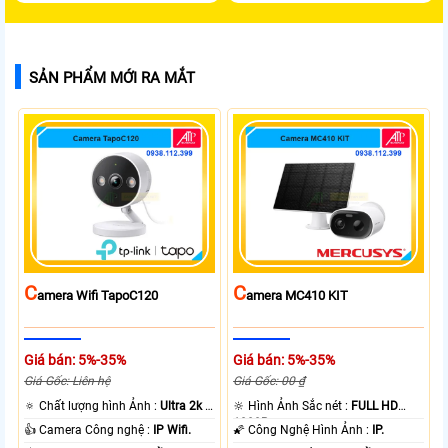
SẢN PHẨM MỚI RA MẮT
C
C
Amera Wifi TapoC120
Amera MC410 KIT
Giá bán: 5%-35%
Giá bán: 5%-35%
Giá Gốc: Liên hệ
Giá Gốc: 00 ₫
🔅 Chất lượng hình Ảnh :
Ultra 2k +
🔆 Hình Ảnh Sắc nét :
FULL HD
.
1080P .
👍 Camera Công nghệ :
IP Wifi.
🌠 Công Nghệ Hình Ảnh :
IP.