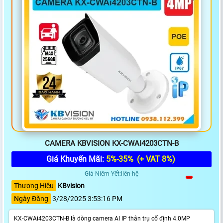
CAMERA KBVISION KX-CWAI4203CTN-B
Giá Khuyến Mãi:
5%-35%
(+ VAT 8%)
Giá Niêm Yết:liên hệ
Thương Hiệu
KBvision
Ngày Đăng
3/28/2025 3:53:16 PM
KX-CWAi4203CTN-B là dòng camera AI IP thân trụ cố định 4.0MP