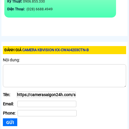
Kỹ Thuật:
0906.855.330
Điện Thoại:
(028) 6688.4949
ĐÁNH GIÁ
CAMERA KBVISION KX-CWAI4203CTN-B
Nội dung:
Tên:
Email:
Phone: