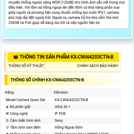
chuyên chống ngược sáng WDR (120dB) cho hình ảnh sắc nét trong mọi
điều kiện. Với tầm xa hồng ngoại lên đến 80m có khả năng phân loại
giữa người và phương tiện cùng chuẩn chống bụi nước IP67, camera
phù hợp lắp đặt ngoài trời. Ngoài ra, camera hỗ trợ khe cắm thẻ nhớ
256GB và PoE giúp dễ dàng lưu trữ và cấp nguồn tiện lợi.
📖 THÔNG TIN SẢN PHẨM KX-CWAI4203CTN-B
THÔNG SỐ KỸ THUẬT
CHÍNH SÁCH BẢO HÀNH
THÔNG SỐ CHÍNH KX-CWAI4203CTN-B
Hãng
KBvision
Model Camera Quan Sát
KX-CWAi4203CTN-B
☀️ Độ phân giải
Ultra 2k +
⚒ Công nghệ
IP POE
♋ Cảm biến hình ảnh
Sony
💡 Tầm nhìn ban đêm
Hồng Ngoại 80m