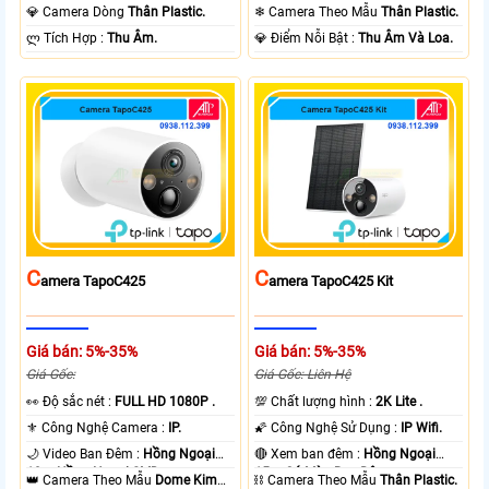
Ngoại 10m Có Màu Ban Ðêm.
Ngoại 10m Có Màu Ban Ðêm.
💎 Camera Dòng
Thân Plastic.
❄ Camera Theo Mẫu
Thân Plastic.
️ლ Tích Hợp :
Thu Âm.
️💎 Điểm Nỗi Bật :
Thu Âm Và Loa.
C
C
Amera TapoC425
Amera TapoC425 Kit
Giá bán: 5%-35%
Giá bán: 5%-35%
Giá Gốc:
Giá Gốc: Liên Hệ
️👀 Độ sắc nét :
FULL HD 1080P .
💯 Chất lượng hình :
2K Lite .
⚜️ Công Nghệ Camera :
IP.
🌠 Công Nghệ Sử Dụng :
IP Wifi.
🌙 Video Ban Đêm :
Hồng Ngoại
🔴 Xem ban đêm :
Hồng Ngoại
10m Hồng Ngoại SMD.
15m Có Màu Ban Ðêm.
👑 Camera Theo Mẫu
Dome Kim
⛓ Camera Theo Mẫu
Thân Plastic.