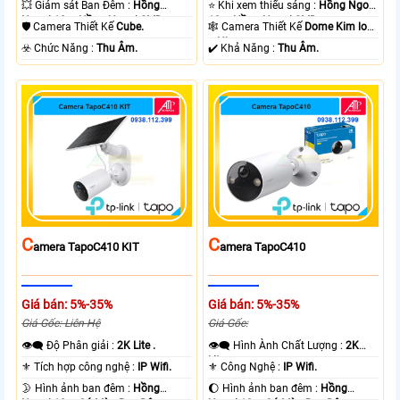
💥 Giám sát Ban Đêm :
Hồng
⭐ Khi xem thiếu sáng :
Hồng Ngoại
Ngoại 10m Hồng Ngoại SMD.
10m Hồng Ngoại SMD.
🛡 Camera Thiết Kế
Cube.
🕸️ Camera Thiết Kế
Dome Kim loại
+ Nhựa.
️☣️ Chức Năng :
Thu Âm.
️✔️ Khả Năng :
Thu Âm.
C
C
Amera TapoC410 KIT
Amera TapoC410
Giá bán: 5%-35%
Giá bán: 5%-35%
Giá Gốc: Liên Hệ
Giá Gốc:
👁️‍🗨 Độ Phân giải :
2K Lite .
👁️‍🗨 Hình Ành Chất Lượng :
2K
Lite .
⚜️ Tích hợp công nghệ :
IP Wifi.
⚜️ Công Nghệ :
IP Wifi.
🌛 Hình ảnh ban đêm :
Hồng
🌔 Hình ảnh ban đêm :
Hồng