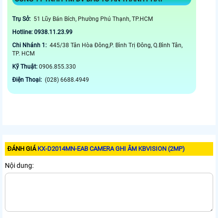
Trụ Sở:
51 Lũy Bán Bích, Phường Phú Thạnh, TP.HCM
Hotline: 0938.11.23.99
Chi Nhánh 1:
445/38 Tân Hòa Đông,P. Bình Trị Đông, Q.Bình Tân,
TP. HCM
Kỹ Thuật:
0906.855.330
Điện Thoại:
(028) 6688.4949
ĐÁNH GIÁ
KX-D2014MN-EAB CAMERA GHI ÂM KBVISION (2MP)
Nội dung: