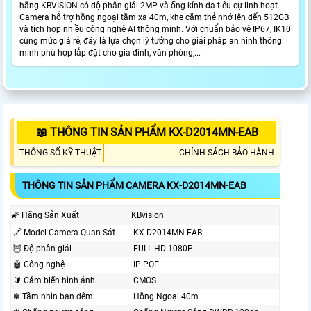
hãng KBVISION có độ phân giải 2MP và ống kính đa tiêu cự linh hoạt.
Camera hỗ trợ hồng ngoại tầm xa 40m, khe cắm thẻ nhớ lên đến 512GB
và tích hợp nhiều công nghệ AI thông minh. Với chuẩn bảo vệ IP67, IK10
cùng mức giá rẻ, đây là lựa chọn lý tưởng cho giải pháp an ninh thông
minh phù hợp lắp đặt cho gia đình, văn phòng,...
📖 THÔNG TIN SẢN PHẨM KX-D2014MN-EAB
THÔNG SỐ KỸ THUẬT
CHÍNH SÁCH BẢO HÀNH
THÔNG TIN SẢN PHẨM CAMERA KX-D2014MN-EAB
🌠 Hãng Sản Xuất
KBvision
🔗 Model Camera Quan Sát
KX-D2014MN-EAB
🦉 Độ phân giải
FULL HD 1080P
🤖️ Công nghệ
IP POE
🔰 Cảm biến hình ảnh
CMOS
❃ Tầm nhìn ban đêm
Hồng Ngoại 40m