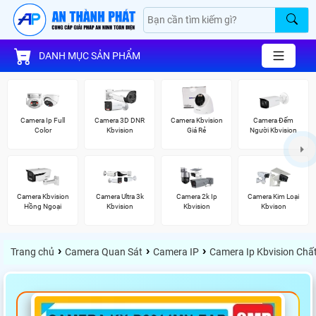
DANH MỤC SẢN PHẨM
Camera Ip Full
Camera 3D DNR
Camera Kbvision
Camera Đếm
Color
Kbvision
Giá Rẻ
Người Kbvision
Camera Kbvision
Camera Ultra 3k
Camera 2k Ip
Camera Kim Loại
Hồng Ngoại
Kbvision
Kbvision
Kbvison
›
›
›
Trang chủ
Camera Quan Sát
Camera IP
Camera Ip Kbvision Chấ