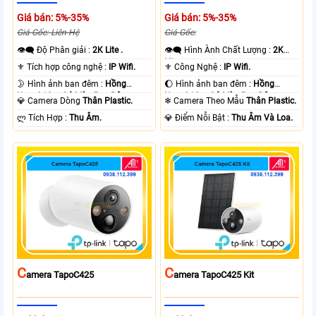
Giá bán: 5%-35%
Giá bán: 5%-35%
Giá Gốc: Liên Hệ
Giá Gốc:
👁️‍🗨 Độ Phân giải :
2K Lite .
👁️‍🗨 Hình Ành Chất Lượng :
2K
Lite .
⚜️ Tích hợp công nghệ :
IP Wifi.
⚜️ Công Nghệ :
IP Wifi.
🌛 Hình ảnh ban đêm :
Hồng
🌔 Hình ảnh ban đêm :
Hồng
Ngoại 10m Có Màu Ban Ðêm.
Ngoại 10m Có Màu Ban Ðêm.
💎 Camera Dòng
Thân Plastic.
❄ Camera Theo Mẫu
Thân Plastic.
️ლ Tích Hợp :
Thu Âm.
️💎 Điểm Nỗi Bật :
Thu Âm Và Loa.
C
C
Amera TapoC425
Amera TapoC425 Kit