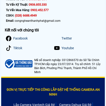
0906.855.330
Tư Vấn Kỹ Thuật:
0902.452.577
Tư Vấn Mua Hàng:
(028) 6688.4949
CSKH:
Email:
congngheanthanhphat@gmail.com
Kết nối với chúng tôi
Facebook
Twitter
Tiktok
Youtube
Mã số doanh nghiệp: 0312866570 do Sở Tài Chính
TP.HCM cấp ngày 23/07/2014. Trụ sở chính: 51 Lũy
Bán Bích, Phường Phú Thạnh, Thành Phố Hồ Chí
Minh
ĐƠN VỊ TRỰC TIẾP THI CÔNG LẮP ĐẶT HỆ THỐNG CAMERA AN
NINH
Lắp Camera Vantech Giá Rẻ
Camera Dahua Giá Rẻ