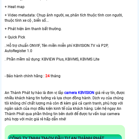
+ Heat map
+ Video metadata: Chụp ảnh người, xe, phân tích thuộc tính con người,
thuộc tính xe cộ , biển số...
+ Phát hiện âm thanh bất thường.
+ Quick Pick
. Hỗ trợ chuẩn ONVIF, Tên miền miễn phí KBVISION.TV và P2P,
AutoRegister 1.0
. Phần mềm sử dụng: KBVIEW Plus, KBiVMS, KBVMS Lite
- Bảo hành chính hãng :
24
tháng
An Thành Phát tự hào là đơn vị lắp
camera KBVISION
giá rẻ uy tín, được
nhiều khách hàng tin tưởng và lựa chọn đồng hành. Dịch vụ của chúng
tôi không chỉ chất lượng mà còn đi kèm giá cả cạnh tranh, phù hợp với
ngân sách của mọi điều kiện kinh tế của khách hàng. Liên hệ ngay An
Thành Phát qua phần thông tin bên dưới để được tư vấn loại camera
phù hợp với mức giá rẻ hấp dẫn nhé!
CÔNG TY TNHH TM-DV ĐẦU TƯ AN THÀNH PHÁT