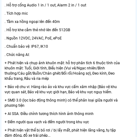
. Hỗ trợ cổng Audio 1 in / 1 out, Alarm 2 in / 1 out
. Tích hợp mic
. Tầm xa hồng ngoại lên đến 40m
. Hỗ trợ khe cắm thẻ nhớ lên đến 512GB
. Nguồn 12VDC, 24VAC, PoE, ePoE
. Chuẩn bảo vệ: IP67, IK10
. Chức năng AI:
+ Phát hiện và chụp ảnh khuôn mặt: hỗ trợ phân tích 6 thuộc tính của
khuôn mặt: Tuổi, Giới tính, Biểu hiện (Vui vẻ/Ngạc nhiên/Bình
thường/Cáu gắt/Buồn/Chán ghét/Bối rối/Hoảng sợ), Đeo kính, Đeo
khẩu trang, Râu và ria mép
+ Bảo vệ chu vi: Hàng rào ảo và khu vực cấm xâm nhập (Bảo vệ khu
vực quan sát, Bảo vệ khu vực giới hạn, Bảo vệ khu vực nguy hiểm.
+ SMD 3.0 (lọc báo động thông minh) có thể phân loại giữa người và
phương tiện
+ AI SSA: Điều chỉnh tương thích hình ảnh thông minh
+ Đếm người qua vạch và đếm người trong khu vực
+ Phát hiện vật thể bị bỏ rơi / bị lấy mất, phát hiện lãng vãng, tụ tập
đám đông, đỗ xe trái phép...