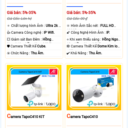
Giá bán: 5%-35%
Giá bán: 5%-35%
Giá Gốc: Liên hệ
Giá Gốc: 00 ₫
🔅 Chất lượng hình Ảnh :
Ultra 2k +
🔆 Hình Ảnh Sắc nét :
FULL HD
.
1080P .
👍 Camera Công nghệ :
IP Wifi.
🌠 Công Nghệ Hình Ảnh :
IP.
💥 Giám sát Ban Đêm :
Hồng
⭐ Khi xem thiếu sáng :
Hồng Ngoại
Ngoại 10m Hồng Ngoại SMD.
10m Hồng Ngoại SMD.
🛡 Camera Thiết Kế
Cube.
🕸️ Camera Thiết Kế
Dome Kim loại
+ Nhựa.
️☣️ Chức Năng :
Thu Âm.
️✔️ Khả Năng :
Thu Âm.
C
C
Amera TapoC410 KIT
Amera TapoC410