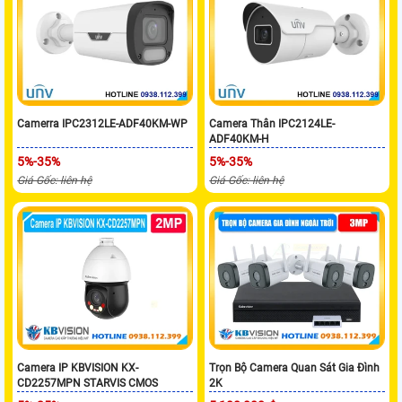
Camerra IPC2312LE-ADF40KM-WP
Camera Thân IPC2124LE-
ADF40KM-H
5%-35%
5%-35%
Giá Gốc: liên hệ
Giá Gốc: liên hệ
Camera IP KBVISION KX-
Trọn Bộ Camera Quan Sát Gia Đình
CD2257MPN STARVIS CMOS
2K