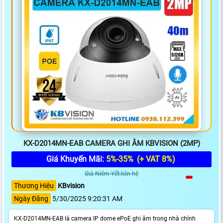
KX-D2014MN-EAB CAMERA GHI ÂM KBVISION (2MP)
Giá Khuyến Mãi:
5%-35%
(+ VAT 8%)
Giá Niêm Yết:liên hệ
Thương Hiệu
KBvision
Ngày Đăng
5/30/2025 9:20:31 AM
KX-D2014MN-EAB là camera IP dome ePoE ghi âm trong nhà chính