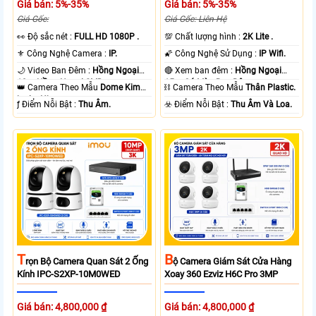
Giá bán: 5%-35%
Giá bán: 5%-35%
Giá Gốc:
Giá Gốc: Liên Hệ
️👀 Độ sắc nét :
FULL HD 1080P .
💯 Chất lượng hình :
2K Lite .
⚜️ Công Nghệ Camera :
IP.
🌠 Công Nghệ Sử Dụng :
IP Wifi.
🌙 Video Ban Đêm :
Hồng Ngoại
🔴 Xem ban đêm :
Hồng Ngoại
10m Hồng Ngoại SMD.
15m Có Màu Ban Ðêm.
👑 Camera Theo Mẫu
Dome Kim
⛓ Camera Theo Mẫu
Thân Plastic.
loại + Nhựa.
️ƒ Điểm Nỗi Bật :
Thu Âm.
️☣️ Điểm Nỗi Bật :
Thu Âm Và Loa.
T
B
Rọn Bộ Camera Quan Sát 2 Ống
Ộ Camera Giám Sát Cửa Hàng
Kính IPC-S2XP-10M0WED
Xoay 360 Ezviz H6C Pro 3MP
Giá bán: 4,800,000 ₫
Giá bán: 4,800,000 ₫