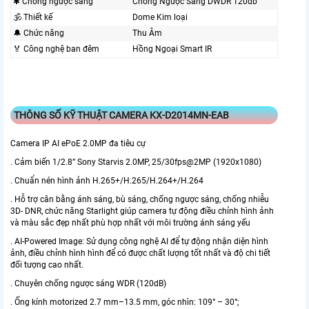
✱ Chống ngược sáng
Chống Ngược Sáng DWDR 120db
🕉️ Thiết kế
Dome Kim loại
🔔 Chức năng
Thu Âm
️🏅️ Công nghệ ban đêm
Hồng Ngoại Smart IR
THÔNG SỐ KỸ THUẬT CAMERA KX-D2014MN-EAB
Camera IP AI ePoE 2.0MP đa tiêu cự
. Cảm biến 1/2.8” Sony Starvis 2.0MP, 25/30fps@2MP (1920x1080)
. Chuẩn nén hình ảnh H.265+/H.265/H.264+/H.264
. Hỗ trợ cân bằng ánh sáng, bù sáng, chống ngược sáng, chống nhiễu
3D- DNR, chức năng Starlight giúp camera tự động điều chỉnh hình ảnh
và màu sắc đẹp nhất phù hợp nhất với môi trường ánh sáng yếu
. AI-Powered Image: Sử dụng công nghệ AI để tự động nhận diện hình
ảnh, điều chỉnh hình hình để có được chất lượng tốt nhất và độ chi tiết
đối tượng cao nhất.
. Chuyên chống ngược sáng WDR (120dB)
. Ống kính motorized 2.7 mm–13.5 mm, góc nhìn: 109° – 30°;