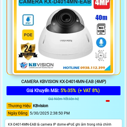
CAMERA KBVISION KX-D4014MN-EAB (4MP)
Giá Khuyến Mãi:
5%-35%
(+ VAT 8%)
Giá Niêm Yết:liên hệ
Thương Hiệu
KBvision
Ngày Đăng
5/30/2025 2:38:50 PM
KX-D4014MN-EAB là camera IP dome ePoE ghi âm trong nhà chính