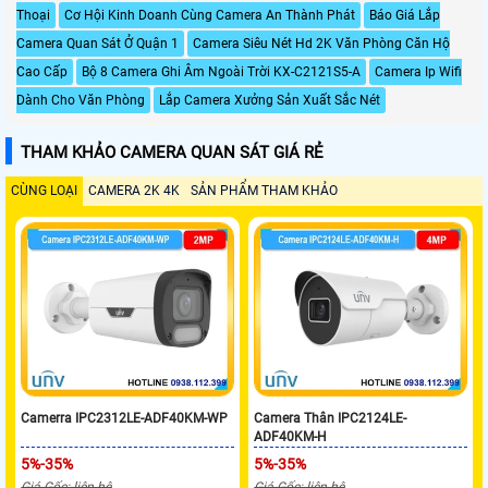
Thoại
Cơ Hội Kinh Doanh Cùng Camera An Thành Phát
Báo Giá Lắp
Camera Quan Sát Ở Quận 1
Camera Siêu Nét Hd 2K Văn Phòng Căn Hộ
Cao Cấp
Bộ 8 Camera Ghi Âm Ngoài Trời KX-C2121S5-A
Camera Ip Wifi
Dành Cho Văn Phòng
Lắp Camera Xưởng Sản Xuất Sắc Nét
THAM KHẢO CAMERA QUAN SÁT GIÁ RẺ
CÙNG LOẠI
CAMERA 2K 4K
SẢN PHẨM THAM KHẢO
Camerra IPC2312LE-ADF40KM-WP
Camera Thân IPC2124LE-
ADF40KM-H
5%-35%
5%-35%
Giá Gốc: liên hệ
Giá Gốc: liên hệ