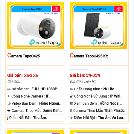
C
C
Amera TapoC425
Amera TapoC425 Kit
Giá bán: 5%-35%
Giá bán: 5%-35%
Giá Gốc:
Giá Gốc: Liên Hệ
️👀 Độ sắc nét :
FULL HD 1080P .
💯 Chất lượng hình :
2K Lite .
⚜️ Công Nghệ Camera :
IP.
🌠 Công Nghệ Sử Dụng :
IP Wifi.
🌙 Video Ban Đêm :
Hồng Ngoại
🔴 Xem ban đêm :
Hồng Ngoại
10m Hồng Ngoại SMD.
15m Có Màu Ban Ðêm.
👑 Camera Theo Mẫu
Dome Kim
⛓ Camera Theo Mẫu
Thân Plastic.
loại + Nhựa.
️ƒ Điểm Nỗi Bật :
Thu Âm.
️☣️ Điểm Nỗi Bật :
Thu Âm Và Loa.