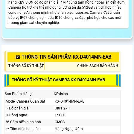
hãng KBVISION có độ phân giải 4MP cùng tầm hồng ngoại lên đến 40m.
Camera hỗ trợ khe thẻ nhớ dung lượng tối đa 512GB và tích hợp nhiều
công nghệ AI thông minh như phân biệt người, xe. Camera đạt chuẩn
bảo vệ IP67 chống bụi nước, IK10 chống va đập, phù hợp cho các môi
trường giám sát chuyên nghiệp.
📖 THÔNG TIN SẢN PHẨM KX-D4014MN-EAB
THÔNG SỐ KỸ THUẬT
CHÍNH SÁCH BẢO HÀNH
THÔNG SỐ KỸ THUẬT CAMERA KX-D4014MN-EAB
Sản Phẩm Hãng
KBvision
Model Camera Quan Sát
KX-D4014MN-EAB
️⚡ Độ phân giải
Ultra 2k +
®️ Công nghệ
IP POE
🔰 Cảm biến hình ảnh
CMOS
🔦 Tầm nhìn ban đêm
Hồng Ngoại 40m