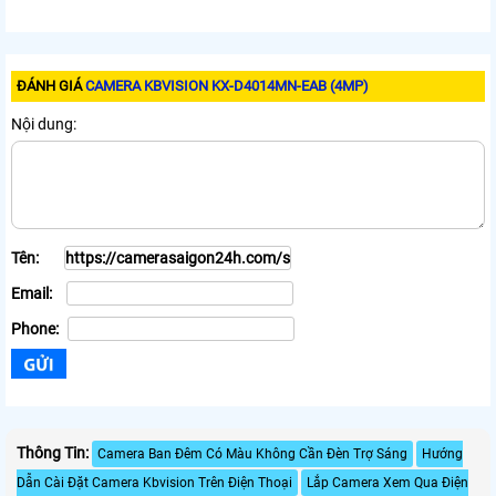
ĐÁNH GIÁ
CAMERA KBVISION KX-D4014MN-EAB (4MP)
Nội dung:
Tên:
Email:
Phone:
Thông Tin:
Camera Ban Đêm Có Màu Không Cần Đèn Trợ Sáng
Hướng
Dẫn Cài Đặt Camera Kbvision Trên Điện Thoại
Lắp Camera Xem Qua Điện