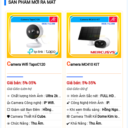
SẢN PHẨM MỚI RA MẮT
C
C
Amera Wifi TapoC120
Amera MC410 KIT
Giá bán: 5%-35%
Giá bán: 5%-35%
Giá Gốc: Liên hệ
Giá Gốc: 00 ₫
🔅 Chất lượng hình Ảnh :
Ultra 2k +
🔆 Hình Ảnh Sắc nét :
FULL HD
.
1080P .
👍 Camera Công nghệ :
IP Wifi.
🌠 Công Nghệ Hình Ảnh :
IP.
💥 Giám sát Ban Đêm :
Hồng
⭐ Khi xem thiếu sáng :
Hồng Ngoại
Ngoại 10m Hồng Ngoại SMD.
10m Hồng Ngoại SMD.
🛡 Camera Thiết Kế
Cube.
🕸️ Camera Thiết Kế
Dome Kim loại
+ Nhựa.
️☣️ Chức Năng :
Thu Âm.
️✔️ Khả Năng :
Thu Âm.