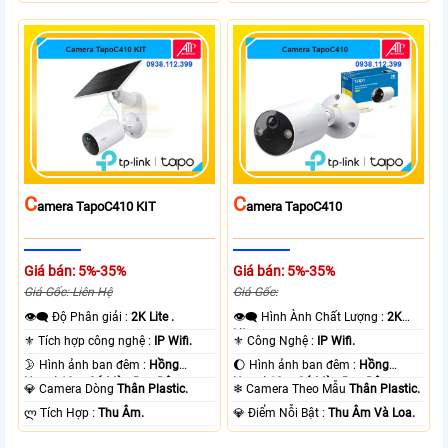
C
C
Amera TapoC410 KIT
Amera TapoC410
Giá bán: 5%-35%
Giá bán: 5%-35%
Giá Gốc: Liên Hệ
Giá Gốc:
👁️‍🗨 Độ Phân giải :
2K Lite .
👁️‍🗨 Hình Ành Chất Lượng :
2K
Lite .
⚜️ Tích hợp công nghệ :
IP Wifi.
⚜️ Công Nghệ :
IP Wifi.
🌛 Hình ảnh ban đêm :
Hồng
🌔 Hình ảnh ban đêm :
Hồng
Ngoại 10m Có Màu Ban Ðêm.
Ngoại 10m Có Màu Ban Ðêm.
💎 Camera Dòng
Thân Plastic.
❄ Camera Theo Mẫu
Thân Plastic.
️ლ Tích Hợp :
Thu Âm.
️💎 Điểm Nỗi Bật :
Thu Âm Và Loa.