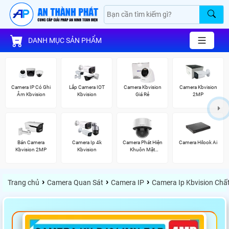
DANH MỤC SẢN PHẨM
Camera IP Có Ghi
Lắp Camera IOT
Camera Kbvision
Camera Kbvision
Âm Kbvision
Kbvision
Giá Rẻ
2MP
Bán Camera
Camera Ip 4k
Camera Phát Hiện
Camera Hilook Ai
Kbvision 2MP
Kbvision
Khuôn Mặt
Hikvision
›
›
›
Trang chủ
Camera Quan Sát
Camera IP
Camera Ip Kbvision Chấ