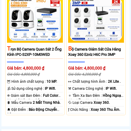
T
B
Rọn Bộ Camera Quan Sát 2 Ống
Ộ Camera Giám Sát Cửa Hàng
Kính IPC-S2XP-10M0WED
Xoay 360 Ezviz H6C Pro 3MP
Giá bán: 4,800,000 ₫
Giá bán: 4,800,000 ₫
Giá Gốc: 6,800,000 ₫
Giá Gốc: 6,200,000 ₫
🦉 Hình ảnh chất lượng :
10 MP.
️👀 Chất lượng hình Ảnh :
2K Lite .
🕉️ Sử dụng công nghệ :
IP Wifi.
⚒ Camera Công nghệ :
IP Wifi.
❈ Giám sát Ban Đêm :
Full Color
🔅 Tầm Xa Ban Đêm :
Hồng Ngoại
20m Có Màu Ban Ðêm.
10m Hồng Ngoại Smart IR.
🐜 Mẫu Camera
2 Mắt Trong Nhà.
💦 Loại Camera
Xoay 360.
️🔔 Đặt Điểm :
Báo Động Chuyển
️ƒ Chức Năng :
Xoay 360 Thu Âm.
Động.