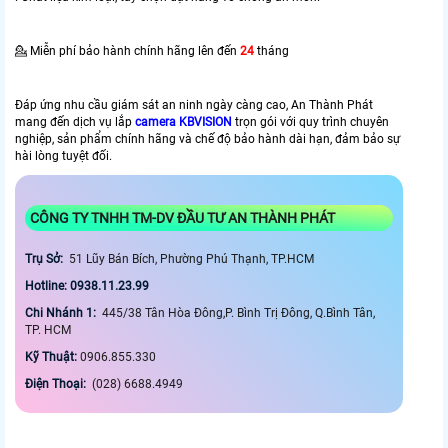
💁 Miễn phí bảo hành chính hãng lên đến
24
tháng
Đáp ứng nhu cầu giám sát an ninh ngày càng cao, An Thành Phát
mang đến dịch vụ lắp
camera KBVISION
trọn gói với quy trình chuyên
nghiệp, sản phẩm chính hãng và chế độ bảo hành dài hạn, đảm bảo sự
hài lòng tuyệt đối.
CÔNG TY TNHH TM-DV ĐẦU TƯ AN THÀNH PHÁT
Trụ Sở:
51 Lũy Bán Bích, Phường Phú Thạnh, TP.HCM
Hotline: 0938.11.23.99
Chi Nhánh 1:
445/38 Tân Hòa Đông,P. Bình Trị Đông, Q.Bình Tân,
TP. HCM
Kỹ Thuật:
0906.855.330
Điện Thoại:
(028) 6688.4949