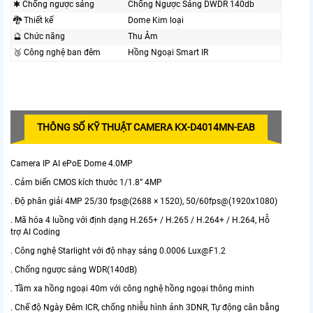
✱ Chống ngược sáng
Chống Ngược Sáng DWDR 140db
🐉️ Thiết kế
Dome Kim loại
🔮 Chức năng
Thu Âm
🥉 Công nghệ ban đêm
Hồng Ngoại Smart IR
THÔNG SỐ KỸ THUẬT CAMERA KX-D4014MN-EAB
Camera IP AI ePoE Dome 4.0MP
. Cảm biến CMOS kích thước 1/1.8” 4MP
. Độ phân giải 4MP 25/30 fps@(2688 × 1520), 50/60fps@(1920x1080)
. Mã hóa 4 luồng với định dạng H.265+ / H.265 / H.264+ / H.264, Hỗ
trợ AI Coding
. Công nghệ Starlight với độ nhạy sáng 0.0006 Lux@F1.2
. Chống ngược sáng WDR(140dB)
. Tầm xa hồng ngoại 40m với công nghệ hồng ngoại thông minh
. Chế độ Ngày Đêm ICR, chống nhiễu hình ảnh 3DNR, Tự động cân bằng