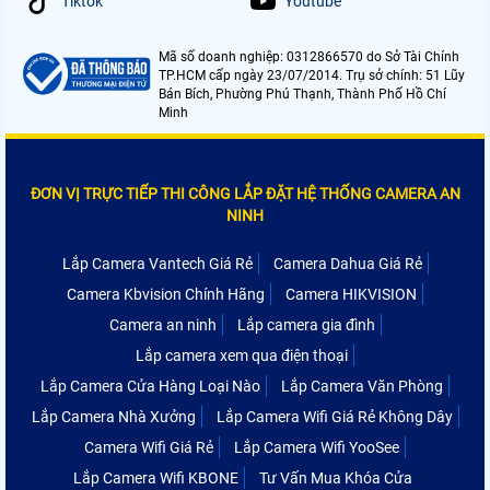
Tiktok
Youtube
Mã số doanh nghiệp: 0312866570 do Sở Tài Chính
TP.HCM cấp ngày 23/07/2014. Trụ sở chính: 51 Lũy
Bán Bích, Phường Phú Thạnh, Thành Phố Hồ Chí
Minh
ĐƠN VỊ TRỰC TIẾP THI CÔNG LẮP ĐẶT HỆ THỐNG CAMERA AN
NINH
Lắp Camera Vantech Giá Rẻ
Camera Dahua Giá Rẻ
Camera Kbvision Chính Hãng
Camera HIKVISION
Camera an ninh
Lắp camera gia đình
Lắp camera xem qua điện thoại
Lắp Camera Cửa Hàng Loại Nào
Lắp Camera Văn Phòng
Lắp Camera Nhà Xưởng
Lắp Camera Wifi Giá Rẻ Không Dây
Camera Wifi Giá Rẻ
Lắp Camera Wifi YooSee
Lắp Camera Wifi KBONE
Tư Vấn Mua Khóa Cửa