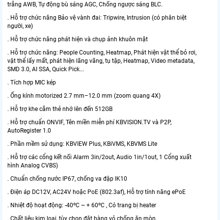
trắng AWB, Tự động bù sáng AGC, Chống ngược sáng BLC.
. Hỗ trợ chức năng Bảo vệ vành đai: Tripwire, Intrusion (có phân biệt
người, xe)
. Hỗ trợ chức năng phát hiện và chụp ảnh khuôn mặt
. Hỗ trợ chức năng: People Counting, Heatmap, Phát hiện vật thể bỏ rơi,
vật thể lấy mất, phát hiện lãng vãng, tụ tập, Heatmap, Video metadata,
SMD 3.0, AI SSA, Quick Pick...
. Tích hợp MIC kép
. Ống kính motorized 2.7 mm–12.0 mm (zoom quang 4X)
. Hỗ trợ khe cắm thẻ nhớ lên đến 512GB
. Hỗ trợ chuẩn ONVIF, Tên miền miễn phí KBVISION.TV và P2P,
AutoRegister 1.0
. Phần mềm sử dụng: KBVIEW Plus, KBiVMS, KBVMS Lite
. Hỗ trợ các cổng kết nối Alarm 3in/2out, Audio 1in/1out, 1 Cổng xuất
hình Analog CVBS)
. Chuẩn chống nước IP67, chống va đập IK10
. Điện áp DC12V, AC24V hoặc PoE (802.3af), Hỗ trợ tính năng ePoE
. Nhiệt độ hoạt động: -40ºC ~ + 60ºC , Có trang bị heater
. Chất liệu kim loại, tùy chọn đặt hàng vỏ chống ăn mòn.