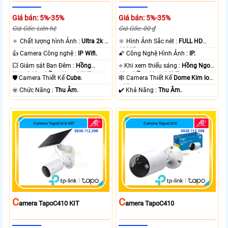
Giá bán: 5%-35%
Giá bán: 5%-35%
Giá Gốc: Liên hệ
Giá Gốc: 00 ₫
🔅 Chất lượng hình Ảnh :
Ultra 2k +
🔆 Hình Ảnh Sắc nét :
FULL HD
.
1080P .
👍 Camera Công nghệ :
IP Wifi.
🌠 Công Nghệ Hình Ảnh :
IP.
💥 Giám sát Ban Đêm :
Hồng
⭐ Khi xem thiếu sáng :
Hồng Ngoại
Ngoại 10m Hồng Ngoại SMD.
10m Hồng Ngoại SMD.
🛡 Camera Thiết Kế
Cube.
🕸️ Camera Thiết Kế
Dome Kim loại
+ Nhựa.
️☣️ Chức Năng :
Thu Âm.
️✔️ Khả Năng :
Thu Âm.
C
C
Amera TapoC410 KIT
Amera TapoC410