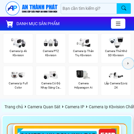
DANH MỤC SẢN PHẨM
Camera Ip 4k
Camera PTZ
Camera Ip Thân
Camera Thẻ Nhớ
Kbvision
Kbvision
Trụ Kbvision
SD Kbvision
Camera Ip Full
Camera Có Độ
Camera
Lắp Camera Ezviz
Color
Nhạy Sáng Cao
Hdparagon Ai
2K
Kbvision
›
›
›
Trang chủ
Camera Quan Sát
Camera IP
Camera Ip Kbvision Chấ