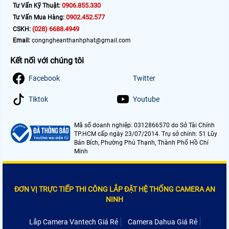
0906.855.330
Tư Vấn Kỹ Thuật:
0902.452.577
Tư Vấn Mua Hàng:
(028) 6688.4949
CSKH:
Email:
congngheanthanhphat@gmail.com
Kết nối với chúng tôi
Facebook
Twitter
Tiktok
Youtube
Mã số doanh nghiệp: 0312866570 do Sở Tài Chính
TP.HCM cấp ngày 23/07/2014. Trụ sở chính: 51 Lũy
Bán Bích, Phường Phú Thạnh, Thành Phố Hồ Chí
Minh
ĐƠN VỊ TRỰC TIẾP THI CÔNG LẮP ĐẶT HỆ THỐNG CAMERA AN
NINH
Lắp Camera Vantech Giá Rẻ
Camera Dahua Giá Rẻ