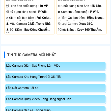
🦉 Hình ảnh chất lượng :
10 MP.
️👀 Chất lượng hình Ảnh :
2K Lite .
🕉️ Sử dụng công nghệ :
IP Wifi.
⚒ Camera Công nghệ :
IP Wifi.
❈ Giám sát Ban Đêm :
Full Color
🔅 Tầm Xa Ban Đêm :
Hồng Ngoại
20m Có Màu Ban Ðêm.
10m Hồng Ngoại Smart IR.
🐜 Mẫu Camera
2 Mắt Trong Nhà.
💦 Loại Camera
Xoay 360.
️🔔 Đặt Điểm :
Báo Động Chuyển
️ƒ Chức Năng :
Xoay 360 Thu Âm.
Động.
TIN TỨC CAMERA MỚI NHẤT
Lắp Camera Giám Sát Phòng Làm Việc
Lắp Camera Kho Hàng Trọn Gói Giá Tốt
Lắp Đặt Camera Bãi Xe
Lắp Camera Quay Video Đóng Hàng Ngoài Sàn
Lắp Camera Giữ Xe Thông Minh