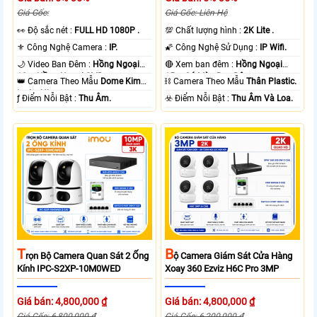
Giá Gốc:
Giá Gốc: Liên Hệ
️👀 Độ sắc nét :
FULL HD 1080P .
💯 Chất lượng hình :
2K Lite .
⚜️ Công Nghệ Camera :
IP.
🌠 Công Nghệ Sử Dụng :
IP Wifi.
🌙 Video Ban Đêm :
Hồng Ngoại
🔴 Xem ban đêm :
Hồng Ngoại
10m Hồng Ngoại SMD.
15m Có Màu Ban Ðêm.
👑 Camera Theo Mẫu
Dome Kim
⛓ Camera Theo Mẫu
Thân Plastic.
loại + Nhựa.
️ƒ Điểm Nỗi Bật :
Thu Âm.
️☣️ Điểm Nỗi Bật :
Thu Âm Và Loa.
T
B
Rọn Bộ Camera Quan Sát 2 Ống
Ộ Camera Giám Sát Cửa Hàng
Kính IPC-S2XP-10M0WED
Xoay 360 Ezviz H6C Pro 3MP
Giá bán: 4,800,000 ₫
Giá bán: 4,800,000 ₫
Giá Gốc: 6,800,000 ₫
Giá Gốc: 6,200,000 ₫