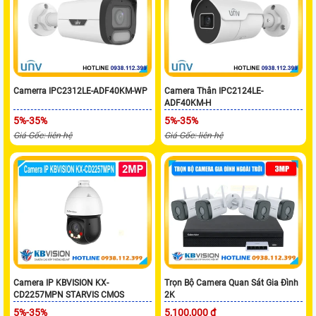
Camerra IPC2312LE-ADF40KM-WP
Camera Thân IPC2124LE-
ADF40KM-H
5%-35%
5%-35%
Giá Gốc: liên hệ
Giá Gốc: liên hệ
Camera IP KBVISION KX-
Trọn Bộ Camera Quan Sát Gia Đình
CD2257MPN STARVIS CMOS
2K
5%-35%
5,100,000 ₫