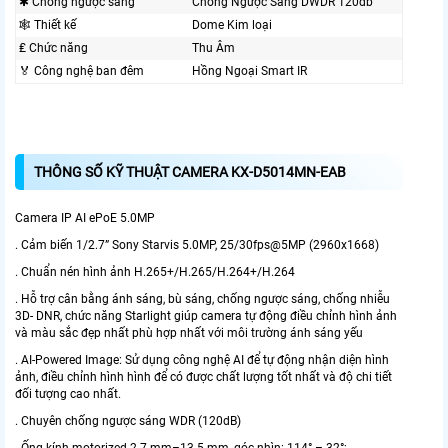
✱ Chống ngược sáng
Chống Ngược Sáng DWDR 120db
🕸️ Thiết kế
Dome Kim loại
₤ Chức năng
Thu Âm
️🏅️ Công nghệ ban đêm
Hồng Ngoại Smart IR
THÔNG SỐ KỸ THUẬT CAMERA KX-D5014MN-EAB
Camera IP AI ePoE 5.0MP
. Cảm biến 1/2.7” Sony Starvis 5.0MP, 25/30fps@5MP (2960x1668)
. Chuẩn nén hình ảnh H.265+/H.265/H.264+/H.264
. Hỗ trợ cân bằng ánh sáng, bù sáng, chống ngược sáng, chống nhiễu
3D- DNR, chức năng Starlight giúp camera tự động điều chỉnh hình ảnh
và màu sắc đẹp nhất phù hợp nhất với môi trường ánh sáng yếu
. AI-Powered Image: Sử dụng công nghệ AI để tự động nhận diện hình
ảnh, điều chỉnh hình hình để có được chất lượng tốt nhất và độ chi tiết
đối tượng cao nhất.
. Chuyên chống ngược sáng WDR (120dB)