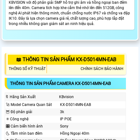
KBVISION với độ phân giải 5MP hỗ trợ ghi âm và hồng ngoại ban đêm
lên đến 40m. Camera tích hợp khe cắm thẻ nhớ lên đến 512GB, công
nghệ AI phát hiện thông minh, chuẩn chống nước IP67 và chống va đập
IK10. Đây là lựa chọn camera giá rẻ, chất lượng cao, phù hợp lắp đặt
trong nhiều không gian giám sát an ninh hiệu quả.
📖 THÔNG TIN SẢN PHẨM KX-D5014MN-EAB
THÔNG SỐ KỸ THUẬT
CHÍNH SÁCH BẢO HÀNH
THÔNG TIN SẢN PHẨM CAMERA KX-D5014MN-EAB
🔖 Hãng Sản Xuất
KBvision
🚀 Model Camera Quan Sát
KX-D5014MN-EAB
🦉 Độ phân giải
3k
✳️ Công nghệ
IP POE
🎛 Cảm biến hình ảnh
Sony
🌜 Tầm nhìn ban đêm
Hồng Ngoại 40m