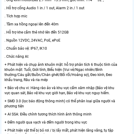
. Ống kính motorized 2.7 mm–13.5 mm, góc nhìn: 114° – 32°;
. Hỗ trợ cổng Audio 1 in / 1 out, Alarm 2 in / 1 out
. Tích hợp mic
. Tầm xa hồng ngoại lên đến 40m
. Hỗ trợ khe cắm thẻ nhớ lên đến 512GB
. Nguồn 12VDC, 24VAC, PoE, ePoE
. Chuẩn bảo vệ: IP67, IK10
. Chức năng AI:
+ Phát hiện và chụp ảnh khuôn mặt: hỗ trợ phân tích 6 thuộc tính của
khuôn mặt: Tuổi, Giới tính, Biểu hiện (Vui vẻ/Ngạc nhiên/Bình
thường/Cáu gắt/Buồn/Chán ghét/Bối rối/Hoảng sợ), Đeo kính, Đeo
khẩu trang, Râu và ria mép
+ Bảo vệ chu vi: Hàng rào ảo và khu vực cấm xâm nhập (Bảo vệ khu
vực quan sát, Bảo vệ khu vực giới hạn, Bảo vệ khu vực nguy hiểm.
+ SMD 3.0 (lọc báo động thông minh) có thể phân loại giữa người và
phương tiện
+ AI SSA: Điều chỉnh tương thích hình ảnh thông minh
+ Đếm người qua vạch và đếm người trong khu vực
+ Phát hiện vật thể bị bỏ rơi / bị lấy mất, phát hiện lãng vãng, tụ tập