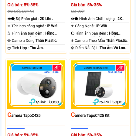
Giá bán: 5%-35%
Giá bán: 5%-35%
Giá Gốc: Liên Hệ
Giá Gốc:
👁️‍🗨 Độ Phân giải :
2K Lite .
👁️‍🗨 Hình Ành Chất Lượng :
2K
Lite .
⚜️ Tích hợp công nghệ :
IP Wifi.
⚜️ Công Nghệ :
IP Wifi.
🌛 Hình ảnh ban đêm :
Hồng
🌔 Hình ảnh ban đêm :
Hồng
Ngoại 10m Có Màu Ban Ðêm.
Ngoại 10m Có Màu Ban Ðêm.
💎 Camera Dòng
Thân Plastic.
❄ Camera Theo Mẫu
Thân Plastic.
️ლ Tích Hợp :
Thu Âm.
️💎 Điểm Nỗi Bật :
Thu Âm Và Loa.
C
C
Amera TapoC425
Amera TapoC425 Kit
Giá bán: 5%-35%
Giá bán: 5%-35%