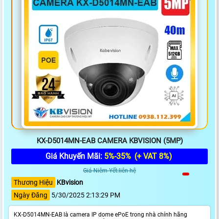
KX-D5014MN-EAB CAMERA KBVISION (5MP)
Giá Khuyến Mãi:
5%-35%
(+ VAT 8%)
Giá Niêm Yết:liên hệ
Thương Hiệu
KBvision
Ngày Đăng
5/30/2025 2:13:29 PM
KX-D5014MN-EAB là camera IP dome ePoE trong nhà chính hãng