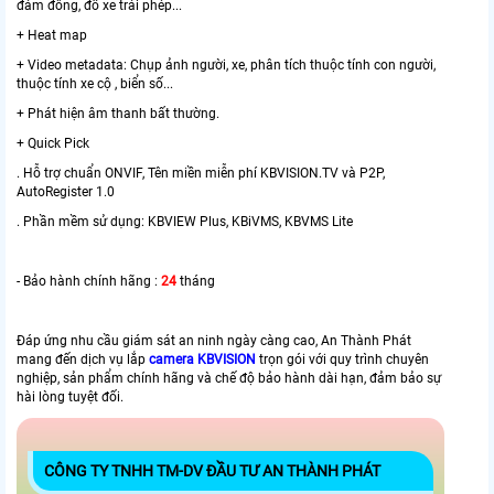
đám đông, đỗ xe trái phép...
+ Heat map
+ Video metadata: Chụp ảnh người, xe, phân tích thuộc tính con người,
thuộc tính xe cộ , biển số...
+ Phát hiện âm thanh bất thường.
+ Quick Pick
. Hỗ trợ chuẩn ONVIF, Tên miền miễn phí KBVISION.TV và P2P,
AutoRegister 1.0
. Phần mềm sử dụng: KBVIEW Plus, KBiVMS, KBVMS Lite
- Bảo hành chính hãng :
24
tháng
Đáp ứng nhu cầu giám sát an ninh ngày càng cao, An Thành Phát
mang đến dịch vụ lắp
camera KBVISION
trọn gói với quy trình chuyên
nghiệp, sản phẩm chính hãng và chế độ bảo hành dài hạn, đảm bảo sự
hài lòng tuyệt đối.
CÔNG TY TNHH TM-DV ĐẦU TƯ AN THÀNH PHÁT