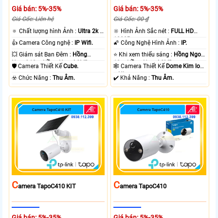
Giá bán: 5%-35%
Giá bán: 5%-35%
Giá Gốc: Liên hệ
Giá Gốc: 00 ₫
🔅 Chất lượng hình Ảnh :
Ultra 2k +
🔆 Hình Ảnh Sắc nét :
FULL HD
.
1080P .
👍 Camera Công nghệ :
IP Wifi.
🌠 Công Nghệ Hình Ảnh :
IP.
💥 Giám sát Ban Đêm :
Hồng
⭐ Khi xem thiếu sáng :
Hồng Ngoại
Ngoại 10m Hồng Ngoại SMD.
10m Hồng Ngoại SMD.
🛡 Camera Thiết Kế
Cube.
🕸️ Camera Thiết Kế
Dome Kim loại
+ Nhựa.
️☣️ Chức Năng :
Thu Âm.
️✔️ Khả Năng :
Thu Âm.
C
C
Amera TapoC410 KIT
Amera TapoC410
Giá bán: 5%-35%
Giá bán: 5%-35%