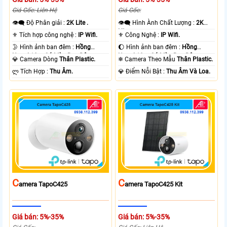
Giá Gốc: Liên Hệ
Giá Gốc:
👁️‍🗨 Độ Phân giải :
2K Lite .
👁️‍🗨 Hình Ành Chất Lượng :
2K
Lite .
⚜️ Tích hợp công nghệ :
IP Wifi.
⚜️ Công Nghệ :
IP Wifi.
🌛 Hình ảnh ban đêm :
Hồng
🌔 Hình ảnh ban đêm :
Hồng
Ngoại 10m Có Màu Ban Ðêm.
Ngoại 10m Có Màu Ban Ðêm.
💎 Camera Dòng
Thân Plastic.
❄ Camera Theo Mẫu
Thân Plastic.
️ლ Tích Hợp :
Thu Âm.
️💎 Điểm Nỗi Bật :
Thu Âm Và Loa.
C
C
Amera TapoC425
Amera TapoC425 Kit
Giá bán: 5%-35%
Giá bán: 5%-35%