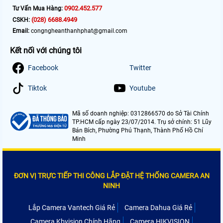
0902.452.577
Tư Vấn Mua Hàng:
(028) 6688.4949
CSKH:
Email:
congngheanthanhphat@gmail.com
Kết nối với chúng tôi
Facebook
Twitter
Tiktok
Youtube
Mã số doanh nghiệp: 0312866570 do Sở Tài Chính
TP.HCM cấp ngày 23/07/2014. Trụ sở chính: 51 Lũy
Bán Bích, Phường Phú Thạnh, Thành Phố Hồ Chí
Minh
ĐƠN VỊ TRỰC TIẾP THI CÔNG LẮP ĐẶT HỆ THỐNG CAMERA AN
NINH
Lắp Camera Vantech Giá Rẻ
Camera Dahua Giá Rẻ
Camera Kbvision Chính Hãng
Camera HIKVISION