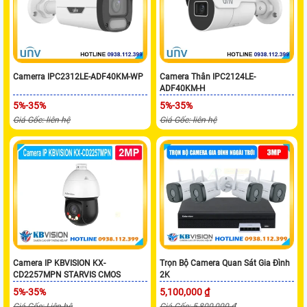
Camerra IPC2312LE-ADF40KM-WP
Camera Thân IPC2124LE-
ADF40KM-H
5%-35%
5%-35%
Giá Gốc: liên hệ
Giá Gốc: liên hệ
Camera IP KBVISION KX-
Trọn Bộ Camera Quan Sát Gia Đình
CD2257MPN STARVIS CMOS
2K
5%-35%
5,100,000 ₫
Giá Gốc: Liên hệ
Giá Gốc: 5,800,000 ₫