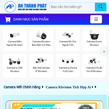
DANH MỤC SẢN PHẨM
Camera Đếm
Camera Kbvision
Camera Ghi Âm
Camera Zoom
Người Kbvision
Ban Đêm Có Màu
Ngoài Trời
Kbvision
Kbvision
Camera Ip 360
Báo Giá Camera
Camera Ip Dome
Camera Chuẩn
Kbvision
IP Kbvision
Full Color
Onvif Kbvision
Kbvision
Camera Wifi Chính Hãng
Camera Kbvision Tích Hợp Ai