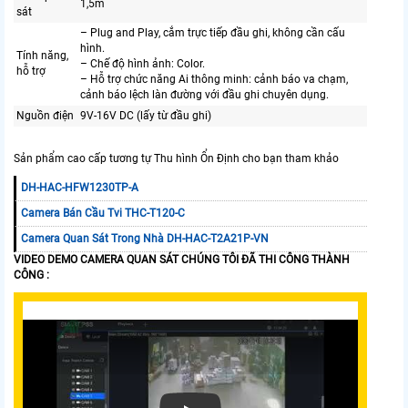
1,5m
sát
– Plug and Play, cắm trực tiếp đầu ghi, không cần cấu
hình.
Tính năng,
– Chế độ hình ảnh: Color.
hỗ trợ
– Hỗ trợ chức năng Ai thông minh: cảnh báo va chạm,
cảnh báo lệch làn đường với đầu ghi chuyên dụng.
Nguồn điện
9V-16V DC (lấy từ đầu ghi)
Sản phẩm cao cấp tương tự Thu hình Ổn Định cho bạn tham khảo
DH-HAC-HFW1230TP-A
Camera Bán Cầu Tvi THC-T120-C
Camera Quan Sát Trong Nhà DH-HAC-T2A21P-VN
VIDEO DEMO CAMERA QUAN SÁT CHÚNG TÔI ĐÃ THI CÔNG THÀNH
CÔNG :