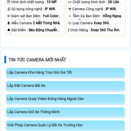
🦉 Hình ảnh chất lượng :
10 MP.
️👀 Chất lượng hình Ảnh :
2K Lite .
🕉️ Sử dụng công nghệ :
IP Wifi.
⚒ Camera Công nghệ :
IP Wifi.
❈ Giám sát Ban Đêm :
Full Color
🔅 Tầm Xa Ban Đêm :
Hồng Ngoại
20m Có Màu Ban Ðêm.
10m Hồng Ngoại Smart IR.
🐜 Mẫu Camera
2 Mắt Trong Nhà.
💦 Loại Camera
Xoay 360.
️🔔 Đặt Điểm :
Báo Động Chuyển
️ƒ Chức Năng :
Xoay 360 Thu Âm.
Động.
TIN TỨC CAMERA MỚI NHẤT
Lắp Camera Kho Hàng Trọn Gói Giá Tốt
Lắp Đặt Camera Bãi Xe
Lắp Camera Quay Video Đóng Hàng Ngoài Sàn
Lắp Camera Giữ Xe Thông Minh
Giải Pháp Camera Quản Lý Bãi Xe Trường Học