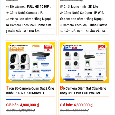
Giá Gốc:
Giá Gốc: Liên Hệ
️👀 Độ sắc nét :
FULL HD 1080P .
💯 Chất lượng hình :
2K Lite .
⚜️ Công Nghệ Camera :
IP.
🌠 Công Nghệ Sử Dụng :
IP Wifi.
🌙 Video Ban Đêm :
Hồng Ngoại
🔴 Xem ban đêm :
Hồng Ngoại
10m Hồng Ngoại SMD.
15m Có Màu Ban Ðêm.
👑 Camera Theo Mẫu
Dome Kim
⛓ Camera Theo Mẫu
Thân Plastic.
loại + Nhựa.
️ƒ Điểm Nỗi Bật :
Thu Âm.
️☣️ Điểm Nỗi Bật :
Thu Âm Và Loa.
T
B
Rọn Bộ Camera Quan Sát 2 Ống
Ộ Camera Giám Sát Cửa Hàng
Kính IPC-S2XP-10M0WED
Xoay 360 Ezviz H6C Pro 3MP
Giá bán: 4,800,000 ₫
Giá bán: 4,800,000 ₫
Giá Gốc: 6,800,000 ₫
Giá Gốc: 6,200,000 ₫