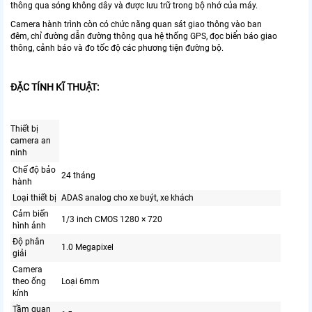
thông qua sóng không dây và được lưu trữ trong bộ nhớ của máy.
Camera hành trình còn có chức năng quan sát giao thông vào ban
đêm, chỉ đường dẫn đường thông qua hệ thống GPS, đọc biển báo giao
thông, cảnh báo và đo tốc độ các phương tiện đường bộ.
ĐẶC TÍNH KĨ THUẬT:
Thiết bị
camera an
ninh
Chế độ bảo
24 tháng
hành
Loại thiết bị
ADAS analog cho xe buýt, xe khách
Cảm biến
1/3 inch CMOS 1280 × 720
hình ảnh
Độ phân
1.0 Megapixel
giải
Camera
theo ống
Loại 6mm
kính
Tầm quan