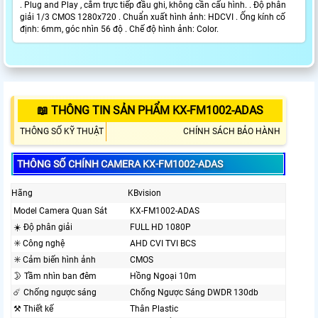
. Plug and Play , cắm trực tiếp đầu ghi, không cần cấu hình. . Độ phân
giải 1/3 CMOS 1280x720 . Chuẩn xuất hình ảnh: HDCVI . Ống kính cố
định: 6mm, góc nhìn 56 độ . Chế độ hình ảnh: Color.
📖 THÔNG TIN SẢN PHẨM KX-FM1002-ADAS
THÔNG SỐ KỸ THUẬT
CHÍNH SÁCH BẢO HÀNH
THÔNG SỐ CHÍNH CAMERA KX-FM1002-ADAS
Hãng
KBvision
Model Camera Quan Sát
KX-FM1002-ADAS
☀️ Độ phân giải
FULL HD 1080P
✳️ Công nghệ
AHD CVI TVI BCS
✳️ Cảm biến hình ảnh
CMOS
🌛 Tầm nhìn ban đêm
Hồng Ngoại 10m
☄️ Chống ngược sáng
Chống Ngược Sáng DWDR 130db
⚒ Thiết kế
Thân Plastic