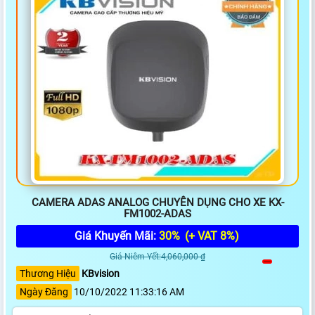
CAMERA ADAS ANALOG CHUYÊN DỤNG CHO XE KX-
FM1002-ADAS
Giá Khuyến Mãi:
30%
(+ VAT 8%)
Giá Niêm Yết:4,060,000 ₫
Thương Hiệu
KBvision
Ngày Đăng
10/10/2022 11:33:16 AM