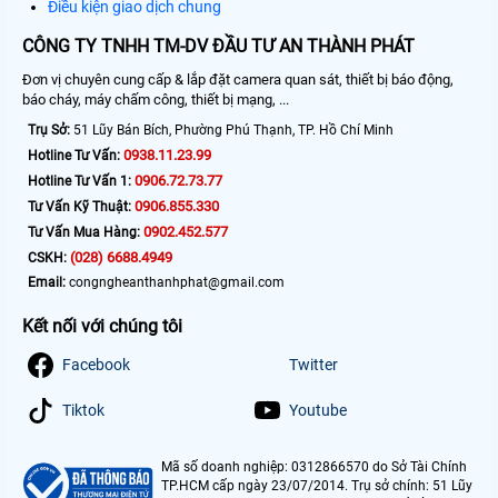
Điều kiện giao dịch chung
CÔNG TY TNHH TM-DV ĐẦU TƯ AN THÀNH PHÁT
Đơn vị chuyên cung cấp & lắp đặt camera quan sát, thiết bị báo động,
báo cháy, máy chấm công, thiết bị mạng, ...
Trụ Sở:
51 Lũy Bán Bích, Phường Phú Thạnh, TP. Hồ Chí Minh
0938.11.23.99
Hotline Tư Vấn:
0906.72.73.77
Hotline Tư Vấn 1:
0906.855.330
Tư Vấn Kỹ Thuật:
0902.452.577
Tư Vấn Mua Hàng:
(028) 6688.4949
CSKH:
Email:
congngheanthanhphat@gmail.com
Kết nối với chúng tôi
Facebook
Twitter
Tiktok
Youtube
Mã số doanh nghiệp: 0312866570 do Sở Tài Chính
TP.HCM cấp ngày 23/07/2014. Trụ sở chính: 51 Lũy