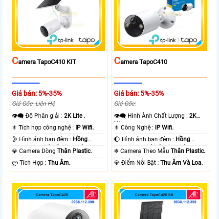
C
C
Amera TapoC410 KIT
Amera TapoC410
Giá bán: 5%-35%
Giá bán: 5%-35%
Giá Gốc: Liên Hệ
Giá Gốc:
👁️‍🗨 Độ Phân giải :
2K Lite .
👁️‍🗨 Hình Ành Chất Lượng :
2K
Lite .
⚜️ Tích hợp công nghệ :
IP Wifi.
⚜️ Công Nghệ :
IP Wifi.
🌛 Hình ảnh ban đêm :
Hồng
🌔 Hình ảnh ban đêm :
Hồng
Ngoại 10m Có Màu Ban Ðêm.
Ngoại 10m Có Màu Ban Ðêm.
💎 Camera Dòng
Thân Plastic.
❄ Camera Theo Mẫu
Thân Plastic.
️ლ Tích Hợp :
Thu Âm.
️💎 Điểm Nỗi Bật :
Thu Âm Và Loa.