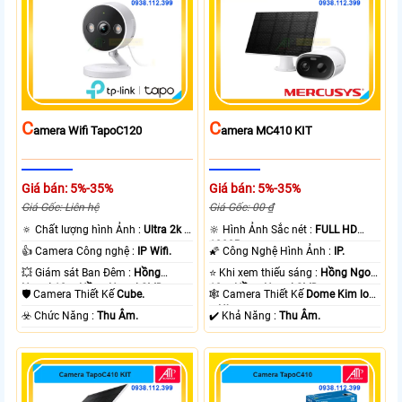
C
C
Amera Wifi TapoC120
Amera MC410 KIT
Giá bán: 5%-35%
Giá bán: 5%-35%
Giá Gốc: Liên hệ
Giá Gốc: 00 ₫
🔅 Chất lượng hình Ảnh :
Ultra 2k +
🔆 Hình Ảnh Sắc nét :
FULL HD
.
1080P .
👍 Camera Công nghệ :
IP Wifi.
🌠 Công Nghệ Hình Ảnh :
IP.
💥 Giám sát Ban Đêm :
Hồng
⭐ Khi xem thiếu sáng :
Hồng Ngoại
Ngoại 10m Hồng Ngoại SMD.
10m Hồng Ngoại SMD.
🛡 Camera Thiết Kế
Cube.
🕸️ Camera Thiết Kế
Dome Kim loại
+ Nhựa.
️☣️ Chức Năng :
Thu Âm.
️✔️ Khả Năng :
Thu Âm.