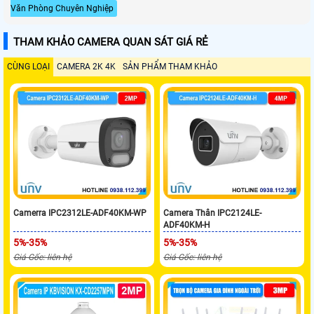
Văn Phòng Chuyên Nghiệp
THAM KHẢO CAMERA QUAN SÁT GIÁ RẺ
CÙNG LOẠI
CAMERA 2K 4K
SẢN PHẨM THAM KHẢO
Camerra IPC2312LE-ADF40KM-WP
Camera Thân IPC2124LE-
ADF40KM-H
5%-35%
5%-35%
Giá Gốc: liên hệ
Giá Gốc: liên hệ