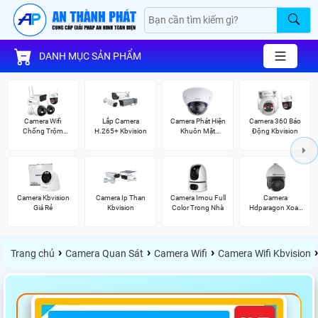
DANH MỤC SẢN PHẨM
Camera Wifi
Lắp Camera
Camera Phát Hiện
Camera 360 Báo
Chống Trộm
H.265+ Kbvision
Khuôn Mặt
Động Kbvision
Kbvision
Kbvision
Camera Kbvision
Camera Ip Than
Camera Imou Full
Camera
Giá Rẻ
Kbvision
Color Trong Nhà
Hdparagon Xoay
360 Độ
›
›
›
›
Trang chủ
Camera Quan Sát
Camera Wifi
Camera Wifi Kbvision