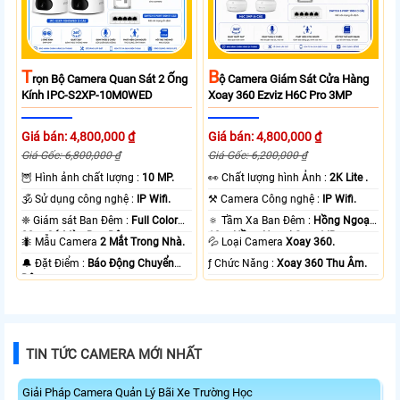
T
B
Rọn Bộ Camera Quan Sát 2 Ống
Ộ Camera Giám Sát Cửa Hàng
Kính IPC-S2XP-10M0WED
Xoay 360 Ezviz H6C Pro 3MP
Giá bán: 4,800,000 ₫
Giá bán: 4,800,000 ₫
Giá Gốc: 6,800,000 ₫
Giá Gốc: 6,200,000 ₫
🦉 Hình ảnh chất lượng :
10 MP.
️👀 Chất lượng hình Ảnh :
2K Lite .
🕉️ Sử dụng công nghệ :
IP Wifi.
⚒ Camera Công nghệ :
IP Wifi.
❈ Giám sát Ban Đêm :
Full Color
🔅 Tầm Xa Ban Đêm :
Hồng Ngoại
20m Có Màu Ban Ðêm.
10m Hồng Ngoại Smart IR.
🐜 Mẫu Camera
2 Mắt Trong Nhà.
💦 Loại Camera
Xoay 360.
️🔔 Đặt Điểm :
Báo Động Chuyển
️ƒ Chức Năng :
Xoay 360 Thu Âm.
Động.
TIN TỨC CAMERA MỚI NHẤT
Giải Pháp Camera Quản Lý Bãi Xe Trường Học