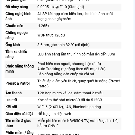
Độ phân giải
8MP (3840 × 2160) @ 1–15 fps
Độ nhạy sáng
0.0005 lux @ F1.0 (Starlight)
Công nghệ hình
AI-ISP kết hợp cảm biến lớn, cho hình ảnh chất
ảnh
lượng cao ngày/đêm
Chuẩn nén
H.265+
Chống ngược
WDR thực 120dB
sáng
Ống kính
3.6mm, góc nhìn 82.9° (cố định)
Tầm xa chiếu
LED ánh sáng ấm thu hình có màu lên đến 30m
sáng
Phát hiện con người, phương tiện (ô tô)
Chức năng thông
Auto Tracking (tự động theo dõi mục tiêu)
minh
Báo động bằng đèn chớp và còi hú
Thiết lập điểm yêu thích, quay quét tự động (Preset
Preset & Patrol
Patrol)
Âm thanh
Tích hợp micro và loa, đàm thoại 2 chiều
Lưu trữ
Khe cắm thẻ nhớ microSD tối đa 512GB
Kết nối
WiFi 6 (2.4GHz), LAN, Bluetooth pairing
Giao diện cài đặt
Hỗ trợ giao diện web
Tên miền & giao
Miễn phí tên miền KBVISION.TV, Auto Register 1.0,
thức
hỗ trợ ONVIF
Phần mềm / Ứng