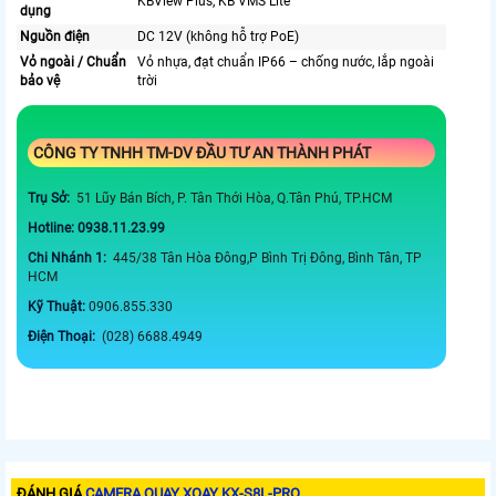
KBView Plus, KB VMS Lite
dụng
Nguồn điện
DC 12V (không hỗ trợ PoE)
Vỏ ngoài / Chuẩn
Vỏ nhựa, đạt chuẩn IP66 – chống nước, lắp ngoài
bảo vệ
trời
CÔNG TY TNHH TM-DV ĐẦU TƯ AN THÀNH PHÁT
Trụ Sở:
51 Lũy Bán Bích, P. Tân Thới Hòa, Q.Tân Phú, TP.HCM
Hotline: 0938.11.23.99
Chi Nhánh 1:
445/38 Tân Hòa Đông,P Bình Trị Đông, Bình Tân, TP
HCM
Kỹ Thuật:
0906.855.330
Điện Thoại:
(028) 6688.4949
ĐÁNH GIÁ
CAMERA QUAY XOAY KX-S8L-PRO