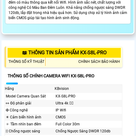
đêm có màu thông qua kết nối Wifi. Hình ảnh sắc nét, chất lượng với
công nghệ Có Màu Ban Ðêm Luôn. Khả năng chống ngược sáng DWDR
120db, lắp đặt trong nhà hiệu quả hơn. Sử dụng chip xử lý hình ảnh cảm
biến CMOS giúp tái tạo hình ảnh sinh động.
📖 THÔNG TIN SẢN PHẨM KX-S8L-PRO
THÔNG SỐ KỸ THUẬT
CHÍNH SÁCH BẢO HÀNH
THÔNG SỐ CHÍNH CAMERA WIFI KX-S8L-PRO
Hãng
KBvision
Model Camera Quan Sát
KX-S8L-PRO
️👀 Độ phân giải
Ultra 4k 👍🏾
✠ Công nghệ
IP Wifi
✴️ Cảm biến hình ảnh
CMOS
🔅 Tầm nhìn ban đêm
Full Color 30m
🀄 Chống ngược sáng
Chống Ngược Sáng DWDR 120db