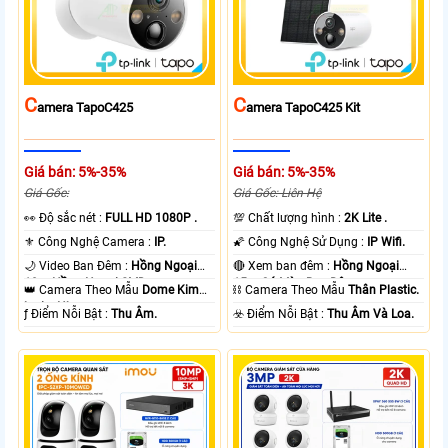
C
C
Amera TapoC425
Amera TapoC425 Kit
Giá bán: 5%-35%
Giá bán: 5%-35%
Giá Gốc:
Giá Gốc: Liên Hệ
️👀 Độ sắc nét :
FULL HD 1080P .
💯 Chất lượng hình :
2K Lite .
⚜️ Công Nghệ Camera :
IP.
🌠 Công Nghệ Sử Dụng :
IP Wifi.
🌙 Video Ban Đêm :
Hồng Ngoại
🔴 Xem ban đêm :
Hồng Ngoại
10m Hồng Ngoại SMD.
15m Có Màu Ban Ðêm.
👑 Camera Theo Mẫu
Dome Kim
⛓ Camera Theo Mẫu
Thân Plastic.
loại + Nhựa.
️ƒ Điểm Nỗi Bật :
Thu Âm.
️☣️ Điểm Nỗi Bật :
Thu Âm Và Loa.