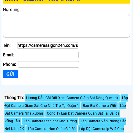
Nội dung:
Tên:
Email:
Phone:
Thông Tin:
Hướng Dẫn Cài Đặt Xem Camera Giám Sát Dòng Questek
Lắp
Đặt Camera Giám Sát Cho Nhà Trọ Tại Quận 1
Báo Giá Camera Wifi
Lắp
Đặt Camera Nhà Xưởng
Công Ty Lắp Đặt Camera Quan Sát Tại Bà Rịa
Vũng Tàu
Lắp Camera Starlight Kho Xưởng
Lắp Camera Văn Phòng Sắc
Nét Ultra 2K
Lắp Camera Hàn Quốc Giá Rẻ
Lắp Đặt Camera Ip Wifi Cho