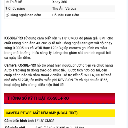
🎨 Thiết kế
Xoay 360
🎙 Chức năng
Thu Âm Và Loa
🥇️ Công nghệ ban đêm
Có Màu Ban Ðêm
KX-S8L-PRO
sử dụng cảm biến lớn 1/1.8" CMOS, độ phân giải 8MP cho
chất lượng hình ảnh 4K cực kỳ rõ nét. Công nghệ Starlight với độ nhạy
sáng 0.0005 lux và WDR thực 120dB giúp camera ghi hình có màu
trong môi trường thiếu sáng, lý tưởng cho giám sát an ninh ngoài trời
cả ngày lẫn đêm.
Camera KX-S8L-PRO
hỗ trợ phát hiện người, phương tiện và chức năng
Auto Tracking tự động theo dõi mục tiêu. Được tích hợp còi hú, đèn
chớp cảnh báo và đàm thoại 2 chiều. Hỗ trợ kết nối WiFi 6, lưu trữ thẻ
nhớ đến 512GB, tên miền miễn phí KBVISION.TV và đạt chuẩn IP66,
hoạt động bền bỉ mọi điều kiện thời tiết.
THÔNG SỐ KỸ THUẬT KX-S8L-PRO
CAMERA PT WIFI MẮT ĐÊM 8MP (NGOÀI TRỜI)
Cảm biến hình ảnh
1/1.8" CMOS