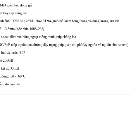
MD giảm báo động giả
r truy cập cùng lúc
ình ảnh: H265+/H.265/H.264+/H264 giúp tiết kiệm băng thông và dung lượng lưu trữ
.7~13.5mm (góc nhìn 108°–28°)
ngoại: 60m với hồng ngoại thông minh giúp chống lóa
/PoE (cấp nguồn qua đường dây mạng giúp giảm chi phí dây nguồn và nguồn cho camera)
 bụi và nước IP67
nhớ 256GB
 kết nối Onvif
ạt động -30~+60°C
iền kbvision.tv