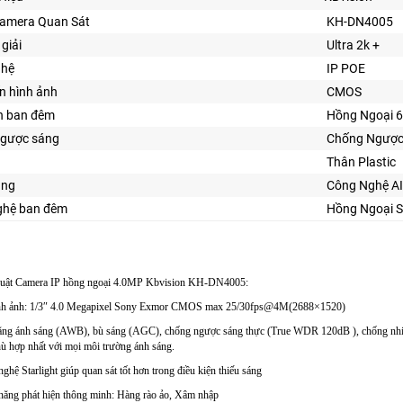
Camera Quan Sát
KH-DN4005
giải
Ultra 2k +
ghệ
IP POE
n hình ảnh
CMOS
n ban đêm
Hồng Ngoại 
gược sáng
Chống Ngược
Thân Plastic
ăng
Công Nghệ AI
ghệ ban đêm
Hồng Ngoại 
huật Camera IP hồng ngoại 4.0MP Kbvision KH-DN4005:
ình ảnh: 1/3″ 4.0 Megapixel Sony Exmor CMOS max 25/30fps@4M(2688×1520)
bằng ánh sáng (AWB), bù sáng (AGC), chống ngược sáng thực (True WDR 120dB ), chống nhi
hù hợp nhất với mọi môi trường ánh sáng.
ghệ Starlight giúp quan sát tốt hơn trong điều kiện thiếu sáng
năng phát hiện thông minh: Hàng rào ảo, Xâm nhập