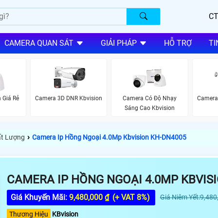
CT
CAMERA QUAN SÁT
GIẢI PHÁP
HỖ TRỢ
TI
 Giá Rẻ
Camera 3D DNR Kbvision
Camera Có Độ Nhạy
Camera 
Sáng Cao Kbvision
›
ất Lượng
Camera Ip Hồng Ngoại 4.0Mp Kbvision KH-DN4005
CAMERA IP HỒNG NGOẠI 4.0MP KBVIS
Giá Khuyến Mãi:
9,480,000 ₫
(+ VAT 8%)
Giá Niêm Yết:9,480
Thương Hiệu
KBvision