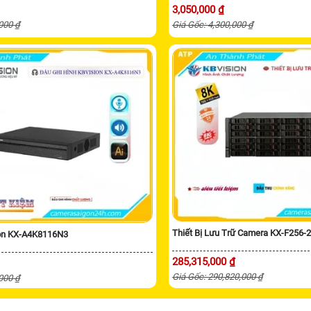
3,050,000 ₫
,000 ₫
Giá Gốc: 4,300,000 ₫
Thiết Bị Lưu Trữ Camera KX-F256-
ion KX-A4K8116N3
285,315,000 ₫
Giá Gốc: 290,820,000 ₫
,000 ₫