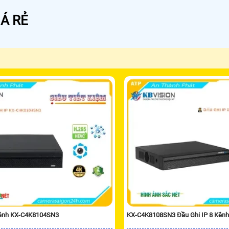
Á RẺ
Kênh KX-C4K8104SN3
KX-C4K8108SN3 Đầu Ghi IP 8 Kênh