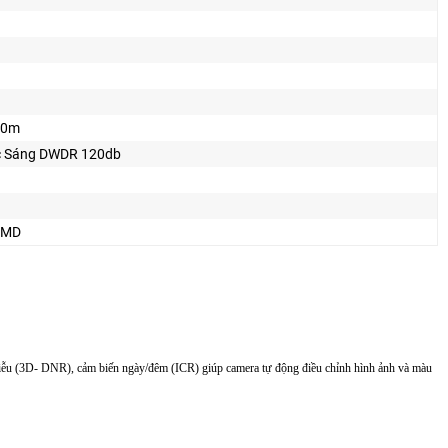
60m
 Sáng DWDR 120db
SMD
ễu (3D- DNR), cảm biến ngày/đêm (ICR) giúp camera tự động điều chỉnh hình ảnh và màu