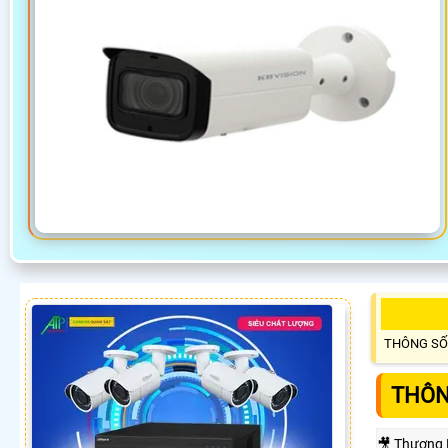
THÔNG SỐ
THÔN
🎥 Thương 