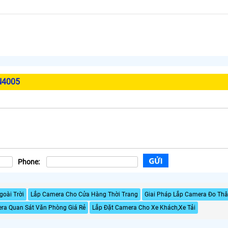
N4005
Phone:
oài Trời
Lắp Camera Cho Cửa Hàng Thời Trang
Giai Pháp Lắp Camera Đo Thâ
ra Quan Sát Văn Phòng Giá Rẻ
Lắp Đặt Camera Cho Xe Khách,Xe Tải