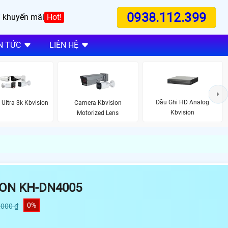
0938.112.399
 khuyến mãi
Hot!
N TỨC
LIÊN HỆ
Đầu Ghi HD Analog
Ultra 3k Kbvision
Camera Kbvision
Kbvision
Motorized Lens
ION KH-DN4005
0%
,000 ₫