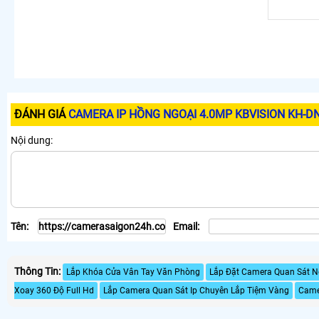
ĐÁNH GIÁ
CAMERA IP HỒNG NGOẠI 4.0MP KBVISION KH-D
Nội dung:
Tên:
Email:
Thông Tin:
Lắp Khóa Cửa Vân Tay Văn Phòng
Lắp Đặt Camera Quan Sát Ng
Xoay 360 Độ Full Hd
Lắp Camera Quan Sát Ip Chuyên Lắp Tiệm Vàng
Came