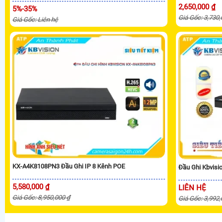
2,650,000 ₫
5%-35%
Giá Gốc: 3,730
Giá Gốc: Liên hệ
KX-A4K8108PN3 Đầu Ghi IP 8 Kênh POE
Đầu Ghi Kbvis
5,580,000 ₫
LIÊN HỆ
Giá Gốc: 8,950,000 ₫
Giá Gốc: 3,992