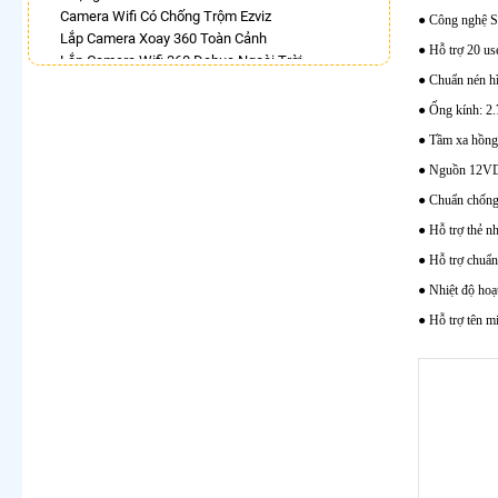
Camera Wifi Có Chống Trộm Ezviz
● Công nghệ S
Lắp Camera Xoay 360 Toàn Cảnh
● Hỗ trợ 20 use
Lắp Camera Wifi 360 Dahua Ngoài Trời
● Chuẩn nén h
Camera Wifi 360 Full Color Dahua
Lắp Camera Xoay 360 Có Ánh Sáng Kép
● Ống kính: 2
Camera 360 Trong Nhà Hikvision
● Tầm xa hồng 
Lắp Camera Wifi 360 Imou Giá Rẻ
● Nguồn 12VDC
Camera IP 360 Dahua
● Chuẩn chống
LẮP CAMERA THEO NHU CẦU
● Hỗ trợ thẻ 
Lắp Camera Văn Phòng Giá Rẻ
● Hỗ trợ chuẩn
Lắp Camera Nhà Xưởng Giá Rẻ
Lắp Camera Gia Đình Giá Rẻ
● Nhiệt độ ho
Lắp Camera Kho Hàng Giá Rẻ
● Hỗ trợ tên m
Lắp Camera Cửa Hàng Giá Rẻ
Lắp Camera Wifi Giá Rẻ Chính Hãng
Lắp Camera Công Trình Giá Rẻ
Camera 360 Giá Rẻ