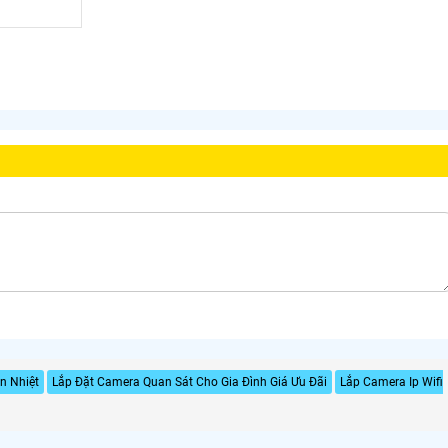
n Nhiệt
Lắp Đặt Camera Quan Sát Cho Gia Đình Giá Ưu Đãi
Lắp Camera Ip Wifi