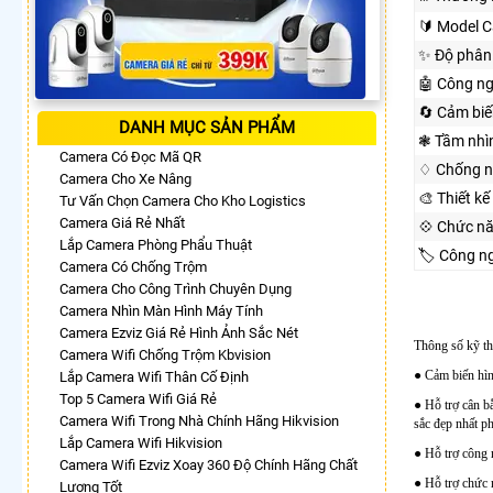
🔰 Model 
✨ Độ phân 
🤖️ Công n
🔄 Cảm biế
DANH MỤC SẢN PHẨM
❃ Tầm nhì
Camera Có Đọc Mã QR
♢ Chống n
Camera Cho Xe Nâng
🎨 Thiết kế
Tư Vấn Chọn Camera Cho Kho Logistics
Camera Giá Rẻ Nhất
💠 Chức n
Lắp Camera Phòng Phẩu Thuật
🏷 Công n
Camera Có Chống Trộm
Camera Cho Công Trình Chuyên Dụng
Camera Nhìn Màn Hình Máy Tính
Camera Ezviz Giá Rẻ Hình Ảnh Sắc Nét
Thông số kỹ t
Camera Wifi Chống Trộm Kbvision
● Cảm biến h
Lắp Camera Wifi Thân Cố Định
Top 5 Camera Wifi Giá Rẻ
● Hỗ trợ cân 
Camera Wifi Trong Nhà Chính Hãng Hikvision
sắc đẹp nhất p
Lắp Camera Wifi Hikvision
● Hỗ trợ công n
Camera Wifi Ezviz Xoay 360 Độ Chính Hãng Chất
● Hỗ trợ chức 
Lượng Tốt