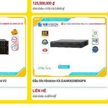
125,500,000 ₫
Giá Gốc: 179,137,000 ₫
24-V2
Đầu Ghi Kbvision KX-DAi4K8208EN3P8
LIÊN HỆ
Giá Gốc: LIÊN HỆ