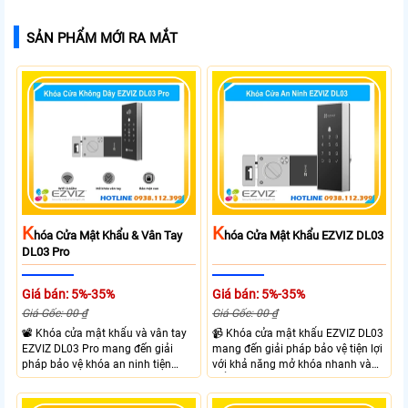
SẢN PHẨM MỚI RA MẮT
K
K
Hóa Cửa Mật Khẩu & Vân Tay
Hóa Cửa Mật Khẩu EZVIZ DL03
DL03 Pro
Giá bán: 5%-35%
Giá bán: 5%-35%
Giá Gốc: 00 ₫
Giá Gốc: 00 ₫
📽 Khóa cửa mật khẩu và vân tay
📹 Khóa cửa mật khẩu EZVIZ DL03
EZVIZ DL03 Pro mang đến giải
mang đến giải pháp bảo vệ tiện lợi
pháp bảo vệ khóa an ninh tiện
với khả năng mở khóa nhanh và
dụng và linh hoạt với nhiều hình
kiểm soát linh hoạt. Khóa cửa cửa
thưc mở khóa cùng với thiết kế gọn
EZVIZ kết nối trực tiếp với điện