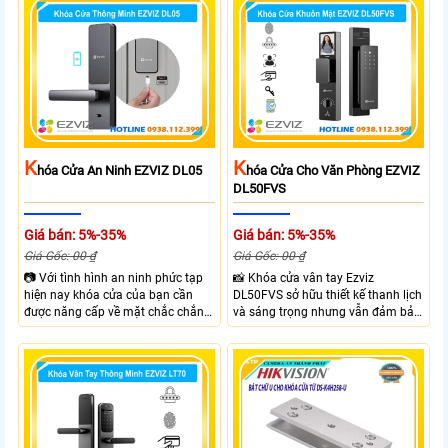
gàng và chắc chắn. EZVIZ DL03
thoại qua APP EZVIZ hỗ trợ theo
Pro hỗ trợ mở khóa nhanh dễ sử
dõi và điều khiển khóa cửa từ xa
dụng phù hợp cho gia đình và văn
phù hợp cho nhà ở căn hộ hoặc
phòng giúp kiểm soát ra vào linh
văn phòng hiện đại.
hoạt.
K
K
Hóa Cửa An Ninh EZVIZ DL05
Hóa Cửa Cho Văn Phòng EZVIZ
DL50FVS
Giá bán: 5%-35%
Giá bán: 5%-35%
Giá Gốc: 00 ₫
Giá Gốc: 00 ₫
📷 Với tình hình an ninh phức tạp
📸 Khóa cửa vân tay Ezviz
hiện nay khóa cửa của bạn cần
DL50FVS sở hữu thiết kế thanh lịch
được năng cấp về mặt chắc chắn
và sáng trọng nhưng vẫn đảm bảo
và công nghệ giúp đảm bảo an
sự chắc chắn với cùng nhiều
ninh và kiểm soát ra vào hiệu quả
phương thức mở cửa tiện lợi như
hơn. Với Khóa Cửa An Ninh EZVIZ
vân tay, mật khẩu, thẻ từ và điều
DL05 bạn sẽ sở hữu khóa cửa với 6
khiển từ xa qua app. Ezviz
hình thức mở khóa và nhiều chức
DL50FVS hỗ trợ quản lý người
năng an ninh như Cảnh báo phá
dùng cảnh báo an ninh và kiểm tra
hoại và kiểm soát ra vào từ xa
trạng thái khóa giúp kiểm soát ra