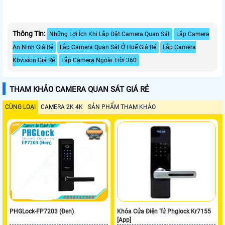
Thông Tin:
Những Lợi Ích Khi Lắp Đặt Camera Quan Sát
Lắp Camera
An Ninh Giá Rẻ
Lắp Camera Quan Sát Ở Huế Giá Rẻ
Lắp Camera
Kbvision Giá Rẻ
Lắp Camera Ngoài Trời 360
THAM KHẢO CAMERA QUAN SÁT GIÁ RẺ
CÙNG LOẠI
CAMERA 2K 4K
SẢN PHẨM THAM KHẢO
PHGLock-FP7203 (Đen)
Khóa Cửa Điện Tử Phglock Kr7155
[App]