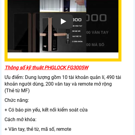
Xem video Khóa Cửa Kính Phglock FG300
Thông số kỹ thuật PHGLOCK FG3005W
Ưu điểm: Dung lượng gồm 10 tài khoản quản lí, 490 tài
khoản người dùng, 200 vân tay và remote mở rộng
(Thẻ từ MF)
Chức năng:
+ Có báo pin yếu, kết nối kiểm soát cửa
Cách mở khóa:
+ Vân tay, thẻ từ, mã số, remote