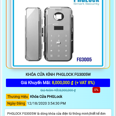
KHÓA CỬA KÍNH PHGLOCK FG3005W
Giá Khuyến Mãi:
8,000,000 ₫
(+ VAT 8%)
0%
Giá Niêm Yết:8,000,000 ₫
Thương Hiệu
Khóa Cửa PHGLock
Ngày Đăng
12/18/2020 3:54:30 PM
PHGLOCK FG3005W là dòng khóa cửa điện từ thông minh,thiết kế đơn