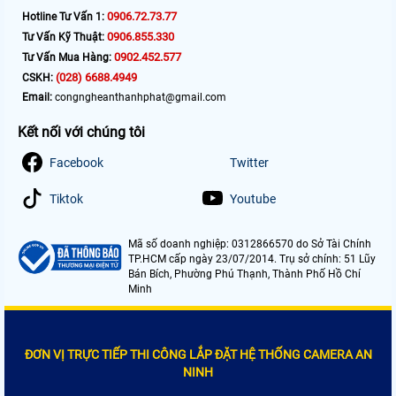
0906.72.73.77
Hotline Tư Vấn 1:
0906.855.330
Tư Vấn Kỹ Thuật:
0902.452.577
Tư Vấn Mua Hàng:
(028) 6688.4949
CSKH:
Email:
congngheanthanhphat@gmail.com
Kết nối với chúng tôi
Facebook
Twitter
Tiktok
Youtube
Mã số doanh nghiệp: 0312866570 do Sở Tài Chính
TP.HCM cấp ngày 23/07/2014. Trụ sở chính: 51 Lũy
Bán Bích, Phường Phú Thạnh, Thành Phố Hồ Chí
Minh
ĐƠN VỊ TRỰC TIẾP THI CÔNG LẮP ĐẶT HỆ THỐNG CAMERA AN
NINH