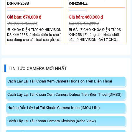
DS-K4H258S
K4H258-LZ
Giá bán: 676,000 ₫
Giá bán: 460,000 ₫
Giá Gốc: 676,000 ₫
Giá Gốc: 460,000 ₫
🎥 KHÓA ĐIỆN TỪ CHO HIKVISION
📷 GÁ LZ CHO KHÓA ĐIỆN TỪ DS-
DS-K4H258S là khóa điện từ cho 1
K4H258-LZ dùng cho khóa chốt
cửa dùng cho các loại cửa gỗ, cửa
cửa từ HIKVISION. GÁ LZ CHO
kính, cửa kim loại, cửa chống cháy
KHÓA ĐIỆN TỪ DS-K4H258-LZ
với chất liệu nhôm cao cấp có độ
được thiết kế chắc chắn, dùng cho
bền cao. Nhờ thiết kế nam châm,
khóa Hikvision DS-K4H258S/D.
KHÓA ĐIỆN TỪ CHO HIKVISION
BÁT LZ CHO KHÓA ĐIỆN TỪ DS-
DS-K4H258S có lực hút mạnh nên
K4H258-LZ phù hợp cửa ra vào,
TIN TỨC CAMERA MỚI NHẤT
không hề tác động đến cửa và
mở ra hướng về bên trong ở góc 90
không làm hư hại. Đảm bảo tính
độ
thẩm mĩ và công dụng sau khi lắp
Cách Lấy Lại Tài Khoản Xem Camera Hikvision Trên Điện Thoại
đặt.
Cách Lấy Lại Tài Khoản Xem Camera Dahua Trên Điện Thoại (DMSS)
Hướng Dẫn Lấy Lại Tài Khoản Camera Imou (IMOU Life)
Cách Lấy Lại Tài Khoản Camera Kbvision (Kabe View)