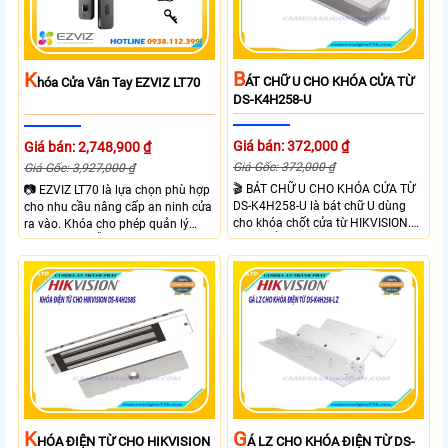
ngay trên điện thoại
vào từ xa qua app EZVIZ
B
K
ÁT CHỮ U CHO KHÓA CỬA TỪ
Hóa Cửa Vân Tay EZVIZ LT70
DS-K4H258-U
Giá bán: 372,000 ₫
Giá bán: 2,748,900 ₫
Giá Gốc: 372,000 ₫
Giá Gốc: 3,927,000 ₫
🎬 BÁT CHỮ U CHO KHÓA CỬA TỪ
📷 EZVIZ LT70 là lựa chọn phù hợp
DS-K4H258-U là bát chữ U dùng
cho nhu cầu nâng cấp an ninh cửa
cho khóa chốt cửa từ HIKVISION.
ra vào. Khóa cho phép quản lý
Sản phẩm được thiết kế chắc chắn,
người dùng dễ dàng theo dõi trạng
dùng cho khóa Hikvision SH-
thái hoạt động và hỗ trợ cảnh báo
K5H258S/D. BÁT CHỮ U CHO
thông minh qua điện thoại. Khóa
KHÓA CỬA TỪ DS-K4H258-U phù
cửa mang lại sự tiện lợi nhờ sự linh
hợp cửa ra vào, mở ra hướng về
hoạt trong cách sử dụng như vân
bên trong ở góc 90 độ.
tay, mật khẩu và thẻ từ đảm bảo
kiểm soát ra vào hiệu quả.
K
G
HÓA ĐIỆN TỪ CHO HIKVISION
Á LZ CHO KHÓA ĐIỆN TỪ DS-