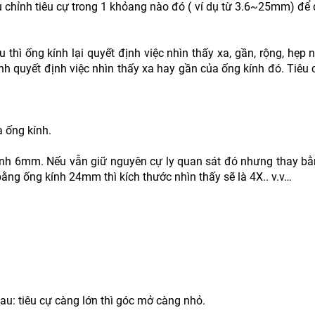
u chỉnh tiêu cự trong 1 khỏang nào đó ( ví dụ từ 3.6~25mm) để 
thì ống kính lại quyết định việc nhìn thấy xa, gần, rộng, hẹp 
ính quyết định việc nhìn thấy xa hay gần của ống kính đó. Tiêu 
a ống kính.
 kính 6mm. Nếu vẫn giữ nguyên cự ly quan sát đó nhưng thay b
bằng ống kính 24mm thì kích thước nhìn thấy sẽ là 4X.. v.v…
hau: tiêu cự càng lớn thì góc mở càng nhỏ.