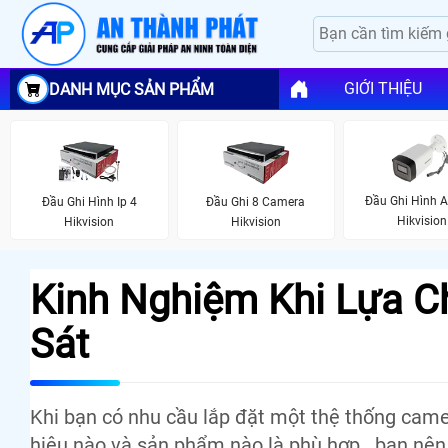
GIỚI THIỆU
DANH MỤC SẢN PHẨM
Đầu Ghi Hình 
Đầu Ghi Hình Ip 4
Đầu Ghi 8 Camera
Hikvision
Hikvision
Hikvision
Kinh Nghiệm Khi Lựa 
Sát
Khi bạn có nhu cầu lắp đặt một thệ thống came
hiệu nào và sản phẩm nào là phù hợp . bạn nên 