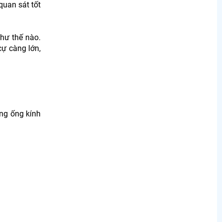
quan sát tốt
như thế nào.
cự càng lớn,
ằng ống kính