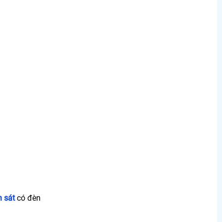
 sát
có đèn