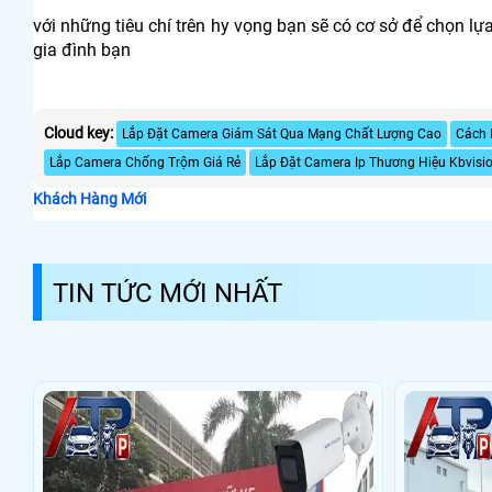
với những tiêu chí trên hy vọng bạn sẽ có cơ sở để chọn lự
gia đình bạn
Cloud key:
Lắp Đặt Camera Giám Sát Qua Mạng Chất Lượng Cao
Cách 
Lắp Camera Chống Trộm Giá Rẻ
Lắp Đặt Camera Ip Thương Hiệu Kbvisio
Khách Hàng Mới
TIN TỨC MỚI NHẤT