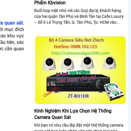
Phẩm Kbvision
Buổi họp mặt nhỏ với các Quý đại lý, khách hàng
của hai quận Tân Phú và Bình Tân tại Cafe Luxury
– Số 6 Lê Trọng Tấn, Q. Tân Phú, Tp. HCM vào
a quan sát
.
chiều ngày 05/11/2016 vừa qua chính...
ới mục đích
các khu vực
u tiên, xác
ực cần quan
Kinh Nghiệm Khi Lựa Chọn Hệ Thống
Camera Quan Sát
Khi bạn có nhu cầu lắp đặt một thệ thống camera
quan sát bạn luôn phân vân nên chọn loại nào