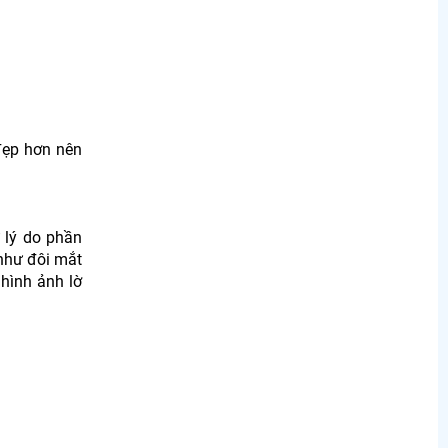
đẹp hơn nên
 lý do phần
 như đôi mắt
 hình ảnh lờ