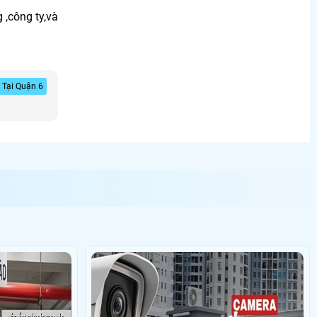
,công ty,và
 Tại Quận 6