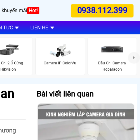
0938.112.399
 khuyến mãi
Hot!
N TỨC
LIÊN HỆ
 Ghi 2 Ổ Cứng
Camera IP ColorVu
Đầu Ghi Camera
Hikvision
Hdparagon
uan
Bài viết liên quan
thương