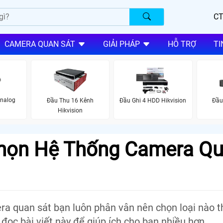
CT
CAMERA QUAN SÁT
GIẢI PHÁP
HỖ TRỢ
TI
Analog
Đầu Thu 16 Kênh
Đầu Ghi 4 HDD Hikvision
Đầu
Hikvision
Chọn Hệ Thống Camera Q
ra quan sát bạn luôn phân vân nên chọn loại nào 
đọc bài viết này để giúp ích cho bạn nhiều hơn