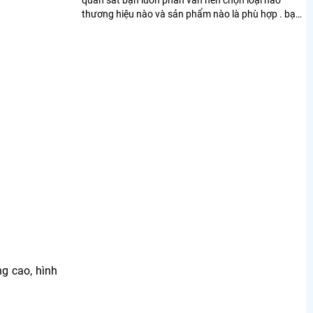
thương hiệu nào và sản phẩm nào là phù hợp . bạn
nên đọc bài viết này để giúp ích cho bạn nhiều hơn
ng cao, hình