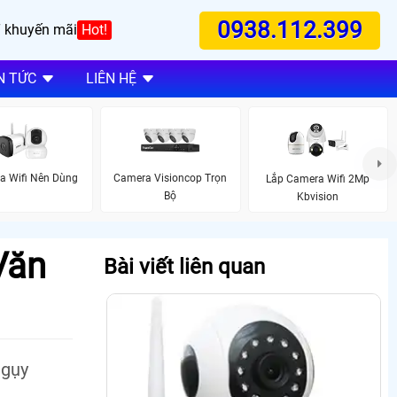
0938.112.399
 khuyến mãi
Hot!
N TỨC
LIÊN HỆ
a Wifi Nên Dùng
Camera Visioncop Trọn
Lắp Camera Wifi 2Mp
Bộ
Kbvision
Văn
Bài viết liên quan
ngụy