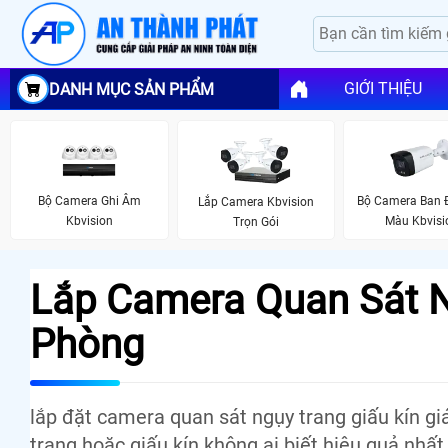
GIỚI THIỆU
DANH MỤC SẢN PHẨM
Bộ Camera Ghi Âm
Bộ Camera Ban
Lắp Camera Kbvision
Kbvision
Màu Kbvisi
Trọn Gói
Lắp Camera Quan Sát N
Phòng
lắp đặt camera quan sát ngụy trang giấu kín gi
trang hoặc giấu kín không ai biết hiệu quả nhất