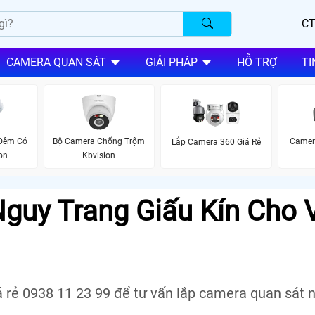
CT
CAMERA QUAN SÁT
GIẢI PHÁP
HỖ TRỢ
TI
 Đêm Có
Bộ Camera Chống Trộm
Camer
Lắp Camera 360 Giá Rẻ
on
Kbvision
guy Trang Giấu Kín Cho 
á rẻ 0938 11 23 99 để tư vấn lắp camera quan sát 