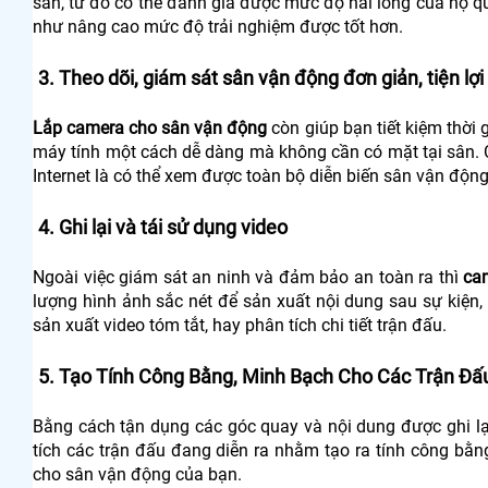
sân, từ đó có thể đánh giá được mức độ hài lòng của họ qu
như nâng cao mức độ trải nghiệm được tốt hơn.
3. Theo dõi, giám sát sân vận động đơn giản, tiện lợi
Lắp camera cho sân vận động
còn giúp bạn tiết kiệm thời 
máy tính một cách dễ dàng mà không cần có mặt tại sân. Có
Internet là có thể xem được toàn bộ diễn biến sân vận động
4. Ghi lại và tái sử dụng video
Ngoài việc giám sát an ninh và đảm bảo an toàn ra thì
ca
lượng hình ảnh sắc nét để sản xuất nội dung sau sự kiện, 
sản xuất video tóm tắt, hay phân tích chi tiết trận đấu.
5. Tạo Tính Công Bằng, Minh Bạch Cho Các Trận Đấ
Bằng cách tận dụng các góc quay và nội dung được ghi lạ
tích các trận đấu đang diễn ra nhằm tạo ra tính công bằn
cho sân vận động của bạn.