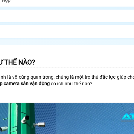
ù Hợp
Ư THẾ NÀO?
nh là vô cùng quan trọng, chúng là một trợ thủ đắc lực giúp ch
ắp camera sân vận động
có ích như thế nào?