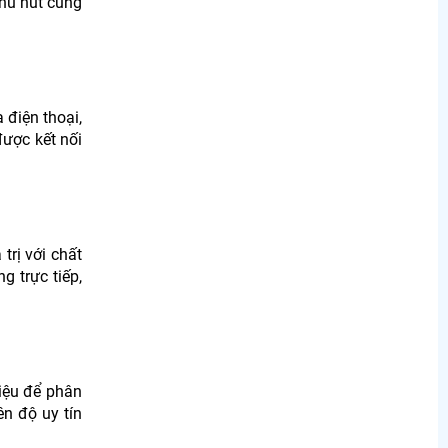
thu hút cũng
 điện thoại,
được kết nối
trị với chất
g trực tiếp,
liệu để phân
ên độ uy tín