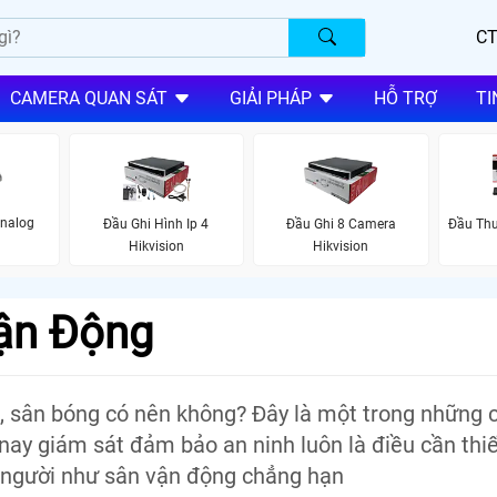
CT
CAMERA QUAN SÁT
GIẢI PHÁP
HỖ TRỢ
TI
Analog
Đầu Ghi Hình Ip 4
Đầu Ghi 8 Camera
Đầu Th
Hikvision
Hikvision
ận Động
f, sân bóng có nên không? Đây là một trong những 
 nay giám sát đảm bảo an ninh luôn là điều cần thiế
g người như sân vận động chẳng hạn