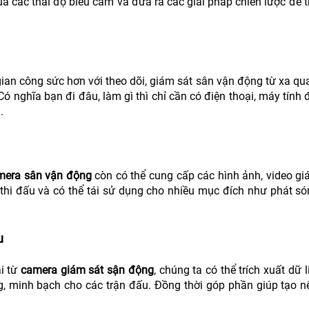
a các thái độ biểu cảm và đưa ra các giải pháp chiến lược để 
gian công sức hơn với theo dõi, giám sát sân vận động từ xa qua
 nghĩa bạn đi đâu, làm gì thì chỉ cần có điện thoại, máy tính 
.
mera sân vận động
còn có thể cung cấp các hình ảnh, video giá 
thi đấu và có thể tái sử dụng cho nhiều mục đích như phát són
u
i từ
camera giám sát sận động
, chúng ta có thể trích xuất dữ 
g, minh bạch cho các trận đấu. Đồng thời góp phần giúp tạo n