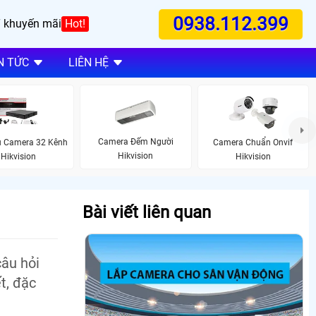
0938.112.399
 khuyến mãi
Hot!
N TỨC
LIÊN HỆ
Camera Đếm Người
u Camera 32 Kênh
Camera Chuẩn Onvif
Hikvision
Hikvision
Hikvision
Bài viết liên quan
câu hỏi
t, đặc