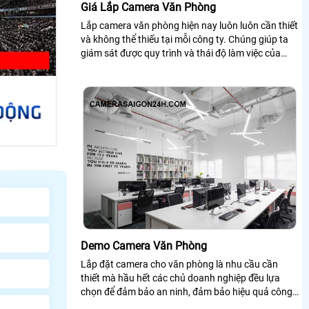
Giá Lắp Camera Văn Phòng
Lắp camera văn phòng hiện nay luôn luôn cần thiết
và không thể thiếu tại mỗi công ty. Chúng giúp ta
giám sát được quy trình và thái độ làm việc của
từng nhân viên có thật sự tốt hay không? Vậy giá
lắp camera văn phòng bao nhiêu? Mời bạn xem
qua bài viết dưới đây nhé!
Demo Camera Văn Phòng
Lắp đặt camera cho văn phòng là nhu cầu cần
thiết mà hầu hết các chủ doanh nghiệp đều lựa
chọn để đảm bảo an ninh, đảm bảo hiệu quả công
việc hay đảm bảo tài sản của chính văn...