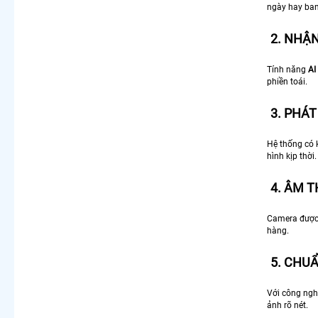
ngày hay ban
2. NHẬ
Tính năng
AI
phiền toái.
3. PHÁ
Hệ thống có
hình kịp thời.
4. ÂM 
Camera được
hàng.
5. CHU
Với công ng
ảnh rõ nét.