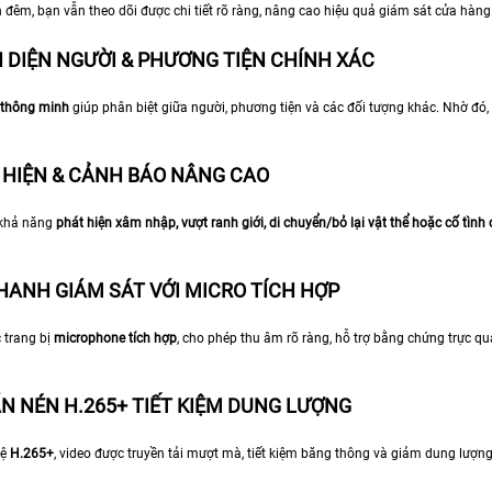
 đêm, bạn vẫn theo dõi được chi tiết rõ ràng, nâng cao hiệu quả giám sát cửa hàng
N DIỆN NGƯỜI & PHƯƠNG TIỆN CHÍNH XÁC
 thông minh
giúp phân biệt giữa người, phương tiện và các đối tượng khác. Nhờ đó,
T HIỆN & CẢNH BÁO NÂNG CAO
 khả năng
phát hiện xâm nhập, vượt ranh giới, di chuyển/bỏ lại vật thể hoặc cố tìn
THANH GIÁM SÁT VỚI MICRO TÍCH HỢP
 trang bị
microphone tích hợp
, cho phép thu âm rõ ràng, hỗ trợ bằng chứng trực qu
ẨN NÉN H.265+ TIẾT KIỆM DUNG LƯỢNG
hệ
H.265+
, video được truyền tải mượt mà, tiết kiệm băng thông và giảm dung lượn