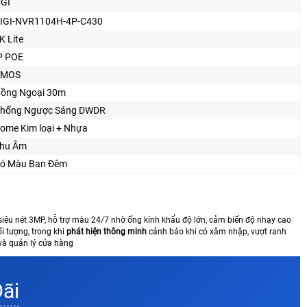
IGI
IGI-NVR1104H-4P-C430
K Lite
P POE
CMOS
ồng Ngoại 30m
hống Ngược Sáng DWDR
ome Kim loại + Nhựa
hu Âm
ó Màu Ban Ðêm
siêu nét 3MP, hỗ trợ màu 24/7 nhờ ống kính khẩu độ lớn, cảm biến độ nhạy cao
i tượng, trong khi
phát hiện thông minh
cảnh báo khi có xâm nhập, vượt ranh
 và quản lý cửa hàng
Đãi