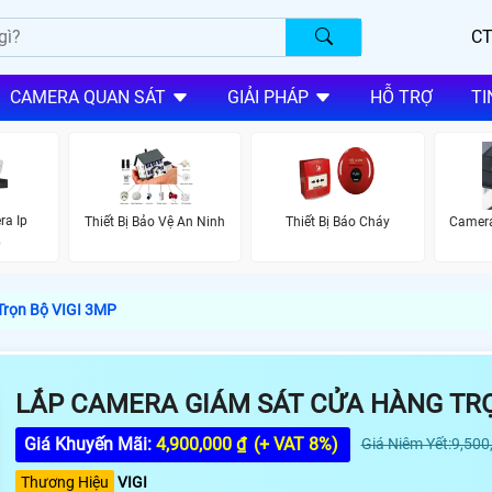
CT
CAMERA QUAN SÁT
GIẢI PHÁP
HỖ TRỢ
TI
ra Ip
Thiết Bị Bảo Vệ An Ninh
Thiết Bị Báo Cháy
Camera
p
Trọn Bộ VIGI 3MP
LẮP CAMERA GIÁM SÁT CỬA HÀNG TRỌ
Giá Khuyến Mãi:
4,900,000 ₫
(+ VAT 8%)
Giá Niêm Yết:9,500
Thương Hiệu
VIGI