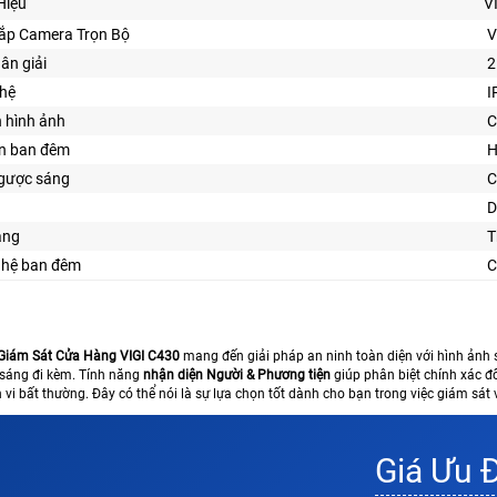
Hiệu
V
Lắp Camera Trọn Bộ
V
hân giải
2
ghệ
I
n hình ảnh
ìn ban đêm
H
gược sáng
C
D
ăng
T
ghệ ban đêm
C
Giám Sát Cửa Hàng VIGI C430
mang đến giải pháp an ninh toàn diện với hình ảnh 
 sáng đi kèm. Tính năng
nhận diện Người & Phương tiện
giúp phân biệt chính xác đố
 vi bất thường. Đây có thể nói là sự lựa chọn tốt dành cho bạn trong việc giám sát
Giá Ưu 