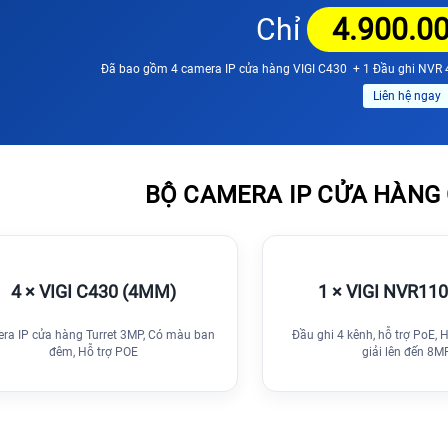
Chỉ
4.900.0
Đã bao gồm 4 camera IP cửa hàng VIGI C430 + 1 Đầu ghi NVR 4
Liên hệ ngay
BỘ CAMERA IP CỬA HÀNG G
4 × VIGI C430 (4MM)
1 × VIGI NVR11
ra IP cửa hàng Turret 3MP, Có màu ban
Đầu ghi 4 kênh, hỗ trợ PoE, 
đêm, Hỗ trợ POE
giải lên đến 8M