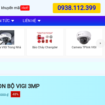
0938.112.399
 khuyến mãi
Hot!
N TỨC
LIÊN HỆ
 VIGI Trong Nhà
Camera TPlink VIGI
Báo Cháy Changder
N BỘ VIGI 3MP
48%
,000 ₫