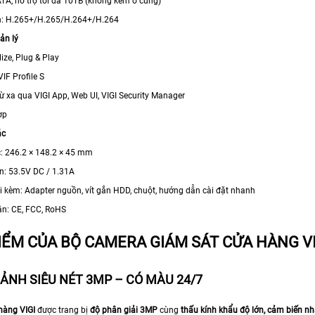
TA, hỗ trợ tối đa 10TB (không kèm ổ cứng)
: H.265+/H.265/H.264+/H.264
ản lý
lize, Plug & Play
IF Profile S
ừ xa qua VIGI App, Web UI, VIGI Security Manager
ợp
ác
c: 246.2 × 148.2 × 45 mm
n: 53.5V DC / 1.31A
i kèm: Adapter nguồn, vít gắn HDD, chuột, hướng dẫn cài đặt nhanh
n: CE, FCC, RoHS
IỂM CỦA BỘ CAMERA GIÁM SÁT CỬA HÀNG V
 ẢNH SIÊU NÉT 3MP – CÓ MÀU 24/7
hàng VIGI
được trang bị
độ phân giải 3MP
cùng
thấu kính khẩu độ lớn, cảm biến nh