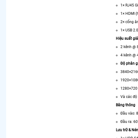
1× RJ45 G
1× HDMI (h
2× cổng â
1× USB 2.
Hiệu suất gi
2 kênh @ 
4 kênh @ 
Độ phân gi
3840×216
1920×108
1280×720
Và các độ 
Băng thông
Đầu vào: 
Đầu ra: 6
Lưu trữ & Nén