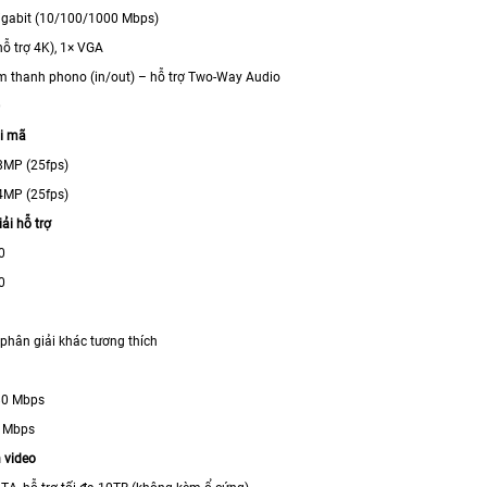
igabit (10/100/1000 Mbps)
ỗ trợ 4K), 1× VGA
m thanh phono (in/out) – hỗ trợ Two-Way Audio
0
ải mã
8MP (25fps)
4MP (25fps)
ải hỗ trợ
0
0
phân giải khác tương thích
80 Mbps
0 Mbps
 video