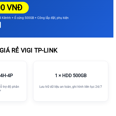
00 VNĐ
 Kênhh + ổ cứng 500GB + Công lắp đặt, phụ kiện
IÁ RẺ VIGI TP-LINK
04H-4P
1 × HDD 500GB
Hỗ trợ độ phân
Lưu trữ dữ liệu an toàn, ghi hình liên tục 24/7
P