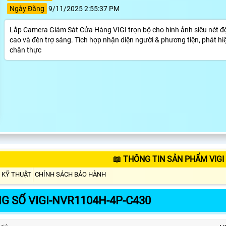
Ngày Đăng
9/11/2025 2:55:37 PM
Lắp Camera Giám Sát Cửa Hàng VIGI trọn bộ cho hình ảnh siêu nét đ
cao và đèn trợ sáng. Tích hợp nhận diện người & phương tiện, phát hi
chân thực
📖 THÔNG TIN SẢN PHẨM VIGI
 KỸ THUẬT
CHÍNH SÁCH BẢO HÀNH
G SỐ VIGI-NVR1104H-4P-C430