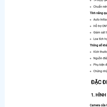
1× HDD SA
Chuẩn nén
Tính năng qu
Auto Initia
Hỗ trợ ONV
Giám sát t
Loa tích h
Thông số kh
Kích thướ
Nguồn điệ
Phụ kiện đ
Chứng nhậ
ĐẶC Đ
1. HÌNH
Camera cửa 