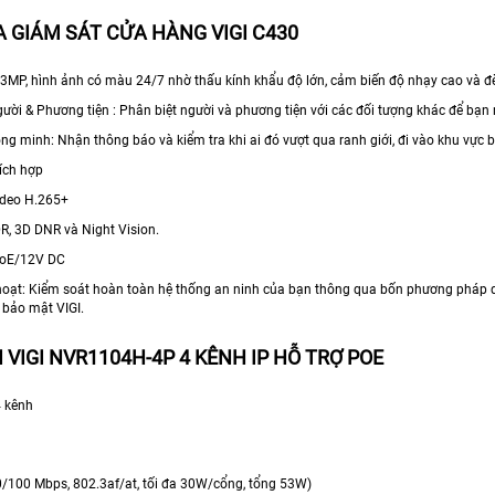
 GIÁM SÁT CỬA HÀNG VIGI C430
 3MP, hình ảnh có màu 24/7 nhờ thấu kính khẩu độ lớn, cảm biến độ nhạy cao và đè
ười & Phương tiện : Phân biệt người và phương tiện với các đối tượng khác để bạn
ng minh: Nhận thông báo và kiểm tra khi ai đó vượt qua ranh giới, đi vào khu vực b
ích hợp
ideo H.265+
R, 3D DNR và Night Vision.
PoE/12V DC
 hoạt: Kiểm soát hoàn toàn hệ thống an ninh của bạn thông qua bốn phương pháp q
 bảo mật VIGI.
 VIGI NVR1104H-4P 4 KÊNH IP HỖ TRỢ POE
4 kênh
0/100 Mbps, 802.3af/at, tối đa 30W/cổng, tổng 53W)