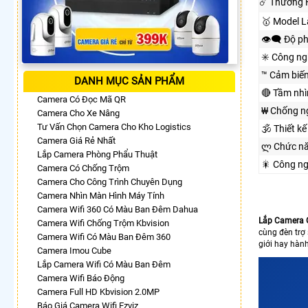
☄️ Thương 
🥇️ Model 
👁️‍🗨 Độ p
✳️ Công n
™️ Cảm biế
DANH MỤC SẢN PHẨM
🔴 Tầm nh
Camera Có Đọc Mã QR
₩ Chống n
Camera Cho Xe Nâng
Tư Vấn Chọn Camera Cho Kho Logistics
🕉️ Thiết kế
Camera Giá Rẻ Nhất
ლ Chức n
Lắp Camera Phòng Phẩu Thuật
🎇 Công n
Camera Có Chống Trộm
Camera Cho Công Trình Chuyên Dụng
Camera Nhìn Màn Hình Máy Tính
Camera Wifi 360 Có Màu Ban Đêm Dahua
Lắp Camera 
Camera Wifi Chống Trộm Kbvision
cùng đèn trợ
Camera Wifi Có Màu Ban Đêm 360
giới hay hành
Camera Imou Cube
Lắp Camera Wifi Có Màu Ban Đêm
Camera Wifi Báo Động
Camera Full HD Kbvision 2.0MP
Báo Giá Camera Wifi Ezviz