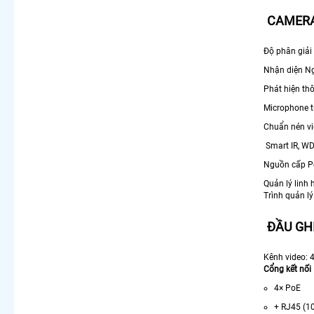
CAMERA
Độ phân giải
Nhận diện Ng
Phát hiện thô
Microphone t
Chuẩn nén v
Smart IR, WD
Nguồn cấp 
Quản lý linh
Trình quản lý
ĐẦU GHI
Kênh video: 
Cổng kết nối
4× PoE
+ RJ45 (1