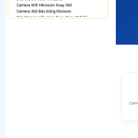
Camera Wifi Hikvision Xoay 360
Camera 360 Báo Động Kbvision
Bán Camera Hikvision Quay Xoay 360 Độ
Camera 360 Ezviz Ngoài Trời
Lắp Camera Ip 360 Hikvision
Camera Hdparagon Xoay 360 Độ
Lắp Camera Wifi Hikvision Ngoài Trời Xoay 360
Giá Rẻ
Camera Ip 360 Vantech
LẮP CAMERA THEO NHU CẦU
Lắp Camera Văn Phòng Giá Rẻ
Lắp Camera Nhà Xưởng Giá Rẻ
Lắp Camera Gia Đình Giá Rẻ
Lắp Camera Kho Hàng Giá Rẻ
Lắp Camera Cửa Hàng Giá Rẻ
Came
Lắp Camera Wifi Giá Rẻ Chính Hãng
Lắp Camera Công Trình Giá Rẻ
Camera 360 Giá Rẻ