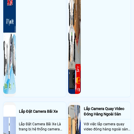
cứng Tosiba 2T
- Khách Lắp Camera Kho Khánh Tường
Địa điểm lăp đặt camera 48/3/4B
Thạnh Xuân 25, Phường Thạnh Xuân, Quận 12 Sử dụng
Dịch vụ camera
quan sát
1 KX-A4K8116N3-VN, ổ 4T của khách, 6 DH-H5D-5F, 6 chân rút
lắp lên bàn, phần mềm online nhận mã tự động 4 triệu 1 năm, 2 LS1008G
- Khách Lắp Camera CÔNG TY TNHH PHONG MINH STAR
Địa điểm lăp
đặt camera Thôn Ngọc Đà, Thôn Ngọc Đà, X.Tân Quang, H.Văn Lâm,
T.Hưng Yên, Sử dụng
Dịch vụ camera quan sát
Đầu ghi hình IP 4 Kênh
KX-A8124N2 : 1 cái ,Camera DH-H5D-5F : 1 cái, 1 ổ cứng 500GB ( kiệt
phát ) , chân loa : 1 cái, phần mềm offline có thu phí 500k/năm
- Khách Lắp Camera Công Ty TNHH Thương Mại - Điện Diệu Thành
Địa
điểm lăp đặt camera 45 Triệu Quang Phục, Chợ Lớn, Hồ Chí Minh Sử
dụng
Dịch vụ camera quan sát
1 KX-A8124N2-VN + 1 ổ cứng 1T VP, 1
DH-H3D-3F, 1 TP-SF1005D 100mp, phần mềm online tự động 1 bàn 1tr/1
năm
- Khách Lắp Camera a Thông
Địa điểm lăp đặt camera 144/7 Bình Thới
Quận 11 Sử dụng
Dịch vụ camera quan sát
4 cam imou ipc-a32ep, 2 cam
imou ipc-s31fep, 5 thẻ 32Gb MY, 1 siwtch 8port 1Gb Tp-link
Lắp Camera Quay Video
Lắp Đặt Camera Bãi Xe
Đóng Hàng Ngoài Sàn
Lắp Đặt Camera Bãi Xe Là
Với việc lắp camera quay
trang bị hệ thống camera
video đóng hàng ngoài sàn