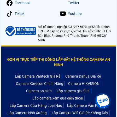
Facebook
Twitter
Tiktok
Youtube
Mã số doanh nghiệp: 0312866570 do Sở Tài Chính
TP.HCM cấp ngày 23/07/2014. Trụ sở chính: 51 Lũy
Bán Bích, Phường Phú Thạnh, Thành Phố Hồ Chí
Minh
ĐƠN VỊ TRỰC TIẾP THI CÔNG LẮP ĐẶT HỆ THỐNG CAMERA AN
NINH
Lắp Camera Vantech Giá Rẻ
Camera Dahua Giá Rẻ
Camera Kbvision Chính Hãng
Camera HIKVISION
Camera an ninh
Lắp camera gia đình
Lắp camera xem qua điện thoại
Lắp Camera Cửa Hàng Loại Nào
Lắp Camera Văn Phòng
Lắp Camera Nhà Xưởng
Lắp Camera Wifi Giá Rẻ Không Dây