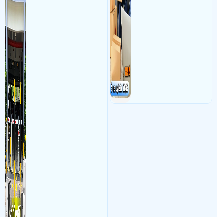
nhận diện biển số tại khu
thì đây là một giải pháp
vực cổng của các bãi giữ xe
camera cực kì cần thiết cho
kết hợp với phần mềm quản
các shop kinh doanh online
lý để ghi nhận lượt xe ra vào
đều nên sử dụng để có thể
chụp hình thông tin xe và
bảo vệ quyền lợi shop tránh
biển số lưu trực tiếp về máy
được các tình trạng bị đánh
tinh trạm để nhân viên tiện
mất cắp hàng hóa
đối soát, tính tiền xe xe ra
khỏi bãi