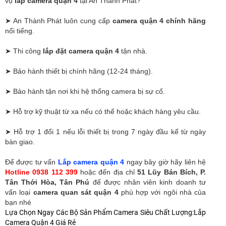
vụ
lắp camera quận 4
tại An Thành Phát?
➤ An Thành Phát luôn cung cấp
camera quận 4 chính hãng
nổi tiếng.
➤ Thi công
lắp đặt camera quận 4
tận nhà.
➤ Bảo hành thiết bị chính hãng (12-24 tháng).
➤ Bảo hành tận nơi khi hệ thống camera bị sự cố.
➤ Hỗ trợ kỹ thuật từ xa nếu có thể hoặc khách hàng yêu cầu.
➤ Hỗ trợ 1 đổi 1 nếu lỗi thiết bị trong 7 ngày đầu kể từ ngày
bàn giao.
Để được tư vấn
Lắp camera quận 4
ngay bây giờ hãy liên hệ
Hotline 0938 112 399
hoặc đến địa chỉ
51 Lũy Bán Bích, P.
Tân Thới Hòa, Tân Phú
để được nhân viên kinh doanh tư
vấn loại
camera quan sát quận 4
phù hợp với ngôi nhà của
bạn nhé
Lựa Chọn Ngay Các Bộ Sản Phẩm Camera Siêu Chất Lượng:Lắp
Camera Quận 4 Giá Rẻ