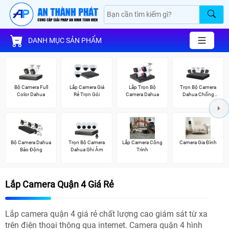
DANH MỤC SẢN PHẨM
Bộ Camera Full
Lắp Camera Giá
Lắp Trọn Bộ
Trọn Bộ Camera
Color Dahua
Rẻ Trọn Gói
Camera Dahua
Dahua Chống
Trộm
Bộ Camera Dahua
Trọn Bộ Camera
Lắp Camera Công
Camera Gia Đình
Báo Động
Dahua Ghi Âm
Trình
Lắp Camera Quận 4 Giá Rẻ
Lắp camera quận 4 giá rẻ chất lượng cao giám sát từ xa
trên điện thoại thông qua internet. Camera quận 4 hình