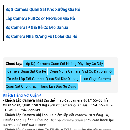
Bộ 8 Camera Quan Sát Kho Xưởng Gía Rẻ
Lắp Camera Full Color Hikvision Giá Rẻ
Bộ Camera IP Giá Rẻ Có Mic Dahua
Bộ Camera Nhà Xưởng Full Color Giá Rẻ
Cloud key:
Lắp Đặt Camera Quan Sát Không Dây Hay Có Dây
Camera Quan Sát Giá Rẻ
Công Nghệ Camera Ahd Có Đặt Điểm Gì
Tư Vấn Lắp Đặt Camera Quan Sát Kho Xuong
Lựa Chọn Camera
Quan Sát Cho Khách Hàng Lần Đầu Sử Dụng
Khách Hàng Mới Quận 4
- Khách Lắp Camera nhật
Địa điểm lăp đặt camera 861/165/68 Trần
Xuân Soạn, Quận 7 Sử dụng
Dịch vụ camera quan sát
1 CS-H6c-R105-
1L3WF + 1 thẻ 64gb kbt
- Khách Lắp Camera Chị Lan
Địa điểm lăp đặt camera 70 đường 14,
Phước Long, Quận 9 Sử dụng
Dịch vụ camera quan sát
2 cam imou ipc-
a32ep,2 thẻ nhớ 64Gb kabe
- Khách Lắp Camera Công Ty TNHH MAYBE
Địa điểm lăp đặt camera