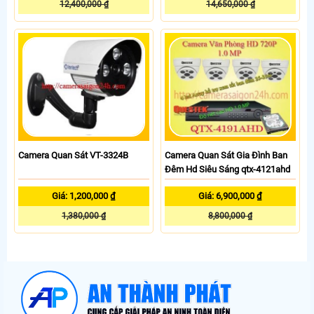
12,400,000 ₫
14,650,000 ₫
Camera Quan Sát VT-3324B
Camera Quan Sát Gia Đình Ban
Đêm Hd Siêu Sáng qtx-4121ahd
Giá: 1,200,000 ₫
Giá: 6,900,000 ₫
1,380,000 ₫
8,800,000 ₫