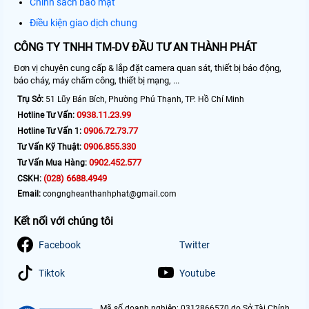
Chính sách bảo mật
Điều kiện giao dịch chung
CÔNG TY TNHH TM-DV ĐẦU TƯ AN THÀNH PHÁT
Đơn vị chuyên cung cấp & lắp đặt camera quan sát, thiết bị báo động,
báo cháy, máy chấm công, thiết bị mạng, ...
Trụ Sở:
51 Lũy Bán Bích, Phường Phú Thạnh, TP. Hồ Chí Minh
0938.11.23.99
Hotline Tư Vấn:
0906.72.73.77
Hotline Tư Vấn 1:
0906.855.330
Tư Vấn Kỹ Thuật:
0902.452.577
Tư Vấn Mua Hàng:
(028) 6688.4949
CSKH:
Email:
congngheanthanhphat@gmail.com
Kết nối với chúng tôi
Facebook
Twitter
Tiktok
Youtube
Mã số doanh nghiệp: 0312866570 do Sở Tài Chính