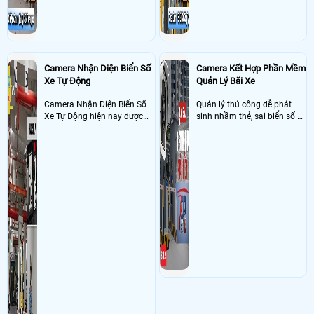
đặt camera Thôn Ngọc Đà, Thôn Ngọc Đà, X.Tân Quang, H.Văn Lâm,
T.Hưng Yên, Sử dụng
Dịch vụ camera quan sát
Đầu ghi hình IP 4 Kênh
KX-A8124N2 : 1 cái ,Camera DH-H5D-5F : 1 cái, 1 ổ cứng 500GB ( kiệt
phát ) , chân loa : 1 cái, phần mềm offline có thu phí 500k/năm
- Khách Lắp Camera HỘ KINH DOANH TIỆM BEE VIỆT NAM
Địa điểm lăp
Camera Nhận Diện Biển Số
Camera Kết Hợp Phần Mềm
đặt camera Số 89, Huyện lộ 91, Tổ 7A, Khu phố Mỹ Lợi, Phường Mỹ
Xe Tự Động
Quản Lý Bãi Xe
Phong, Tỉnh Đồng Tháp Sử dụng
Dịch vụ camera quan sát
Đầu ghi hình
KTS 16 kênh (KX-A4K8116N3-VN) : 1 CÁI, Ổ CỨNG TOSHIBA 4TB : 1 cái
Camera Nhận Diện Biển Số
Quản lý thủ công dễ phát
,Camera quan sát DH-H5D-5F : 2 cái, Thiết bị switch LS1008G hiệu TP-
Xe Tự Động hiện nay được
sinh nhầm thẻ, sai biển số và
LINK : 1 cái, chân đế thả trần : 2 cái, phần mềm online 1tr/năm/2 bàn
ứng dụng rộng rãi ở nhiều
khó đối soát doanh thu
nơi như bãi giữ xe, dẫy trọ,
tòa nhà, chung cư, các công
ty và xí nghiệp giúp quản lý
xe ra , vào chính xác nhờ
công nghê AI thông minh
nhận diện và dọc biển số xe
hạn chế sai sót mà trộm cắp
xe