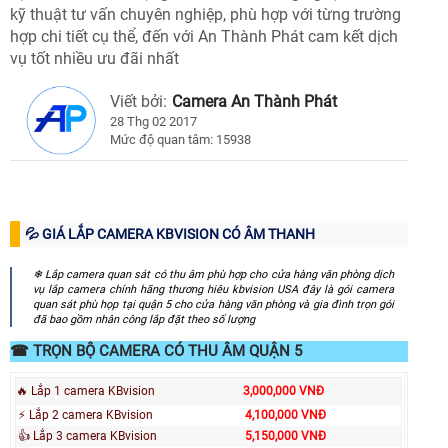
kỹ thuật tư vấn chuyên nghiệp, phù hợp với từng trường
hợp chi tiết cụ thể, đến với An Thành Phát cam kết dịch
vụ tốt nhiều ưu đãi nhất
Viết bởi:
Camera An Thành Phát
28 Thg 02 2017
Mức độ quan tâm: 15938
💦 GIÁ LẮP CAMERA KBVISION CÓ ÂM THANH
❄ Lắp camera quan sát có thu âm phù hợp cho cửa hàng văn phòng dịch
vụ lắp camera chính hãng thương hiêu kbvision USA đây là gói camera
quan sát phù họp tại quận 5 cho cửa hàng văn phòng và gia đình trọn gói
đã bao gồm nhân công lắp đặt theo số lượng
☎ TRỌN BỘ CAMERA CÓ THU ÂM QUẬN 5
🔥 Lắp 1 camera KBvision
3,000,000 VNĐ
⚡ Lắp 2 camera KBvision
4,100,000 VNĐ
👍 Lắp 3 camera KBvision
5,150,000 VNĐ