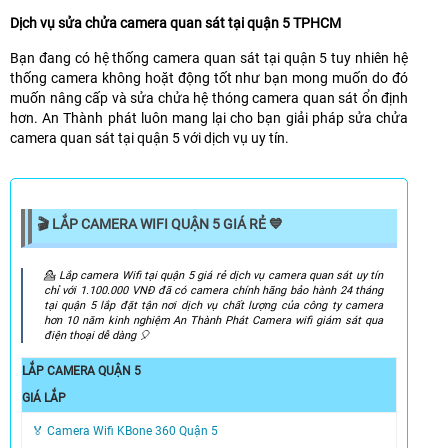
Dịch vụ sửa chửa camera quan sát tại quận 5 TPHCM
Bạn đang có hệ thống camera quan sát tại quận 5 tuy nhiên hệ
thống camera không hoặt động tốt như bạn mong muốn do đó
muốn nâng cấp và sửa chửa hệ thóng camera quan sát ổn định
hơn. An Thành phát luôn mang lại cho bạn giải pháp sửa chửa
camera quan sát tại quận 5 với dịch vụ uy tín.
🎬 LẮP CAMERA WIFI QUẬN 5 GIÁ RẺ 💙
️💁️ Lắp camera Wifi tại quận 5 giá rẻ dịch vụ camera quan sát uy tín
chỉ với 1.100.000 VNĐ đã có camera chính hãng bảo hành 24 tháng
tại quận 5 lắp đặt tận nơi dịch vụ chất lượng của công ty camera
hơn 10 năm kinh nghiệm An Thành Phát Camera wifi giám sát qua
điện thoại dễ dàng ️🎈
LẮP CAMERA QUẬN 5
GIÁ LẮP
🏅 Camera Wifi KBone 360 Quận 5