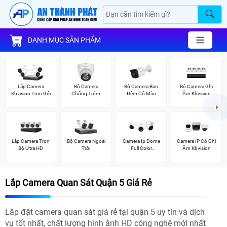
DANH MỤC SẢN PHẨM
Lắp Camera
Bộ Camera
Bộ Camera Ban
Bộ Camera Ghi
Kbvision Trọn Gói
Chống Trộm
Đêm Có Màu
Âm Kbvision
Kbvision
Kbvision
Lắp Camera Trọn
Bộ Camera Ngoài
Camera Ip Dome
Camera IP Có Ghi
Bộ Ultra HD
Trời
Full Color
Âm Kbvision
Kbvision
Lắp Camera Quan Sát Quận 5 Giá Rẻ
Lắp đặt camera quan sát giá rẻ tại quận 5 uy tín và dịch
vụ tốt nhất, chất lượng hình ảnh HD công nghệ mới nhất