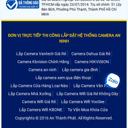
TP.HCM cấp ngày 23/07/2014. Trụ sở chính: 51 Lũy
Bán Bích, Phường Phú Thạnh, Thành Phố Hồ Chí
Minh
ĐƠN VỊ TRỰC TIẾP THI CÔNG LẮP ĐẶT HỆ THỐNG CAMERA AN
NINH
Lắp Camera Vantech Giá Rẻ
Camera Dahua Giá Rẻ
Camera Kbvision Chính Hãng
Camera HIKVISION
Camera an ninh
Lắp camera gia đình
Lắp camera xem qua điện thoại
Lắp Camera Cửa Hàng Loại Nào
Lắp Camera Văn Phòng
Lắp Camera Nhà Xưởng
Lắp Camera Wifi Giá Rẻ Không Dây
Camera Wifi Giá Rẻ
Lắp Camera Wifi YooSee
Lắp Camera Wifi KBONE
Tư Vấn Mua Khóa Cửa
Copyrights © 2016 An Thành Phát. All Rights Reserved.