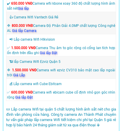
✔️
650.000 VNĐ
Camera wfii kbone xoay 360 độ chất lượng hình ảnh
sắt nét
Giá lắp
👍 Camera Wifi Vantech Giá Rẻ
🔷
800.000 VNĐ
Camera Độ Phân Giải 4.0MP chất lượng Công nghê
AL
Giá lắp Camera
📢 Lắp camera Wifi HIkvision
✅
1.500.000 VNĐ
Camera Thu âm to góc rộng có cổng lan tích hợp
ổn định trên đầu ghi
Giá lắp Đặt
📶 lắp Camera Wifi Ezviz Quận 5
🔷
1.500.000 VNĐ
Camera wifi ezviz CV310 bảo mật cao lắp ngoài
trời
Giá Lắp
💰 Lắp camera wifi Cube Ebitcam
✅
600.000 VNĐ
Camera wifi ebicam cube cố định nhỏ gọn góc nhìn
rộng
Giá lắp Đặt
📜 Lắp camera Wifi tại quận 5 chất lượng hình ảnh sắt nét cho gia
đình văn phòng cửa hàng. Công ty camera An Thành Phát chuyên
tư vấn giải pháp lắp camera Wifi tiết kiệm chi phí tại Quận 5 giá rẻ
hợp lý bảo hành 24 tháng giám sát từ xa qua điện thoại 📳