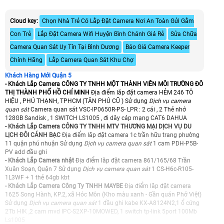
Cloud key:
Chọn Nhà Trẻ Có Lắp Đặt Camera Nơi An Toàn Gửi Gắm
Con Trẻ
Lắp Đặt Camera Wifi Huyện Bình Chánh Giá Rẻ
Sửa Chữa
Camera Quan Sát Uy Tín Tại Bình Dương
Báo Giá Camera Keeper
Chính Hãng
Lắp Camera Quan Sát Khu Chợ
Khách Hàng Mới Quận 5
- Khách Lắp Camera CÔNG TY TNHH MỘT THÀNH VIÊN MÔI TRƯỜNG ĐÔ
THỊ THÀNH PHỐ HỒ CHÍ MINH
Địa điểm lăp đặt camera HẺM 246 TÔ
HIỆU , PHÚ THẠNH, TPHCM (TÂN PHÚ CŨ ) Sử dụng
Dịch vụ camera
quan sát
Camera quan sát VSC-IP0650R-PS- LPR : 2 cái , 2 Thẻ nhớ
128GB Sandisk , 1 SWITCH LS1005 , đi dây cáp mạng CAT6 DAHUA
- Khách Lắp Camera CÔNG TY TNHH MTV THƯƠNG MẠI DỊCH VỤ DU
LỊCH ĐÔI CÁNH BẠC
Địa điểm lăp đặt camera 1c trần hữu trang phường
11 quận phú nhuận Sử dụng
Dịch vụ camera quan sát
1 cam PDH-P5B-
PV add đầu ghi
- Khách Lắp Camera nhật
Địa điểm lăp đặt camera 861/165/68 Trần
Xuân Soạn, Quận 7 Sử dụng
Dịch vụ camera quan sát
1 CS-H6c-R105-
1L3WF + 1 thẻ 64gb kbt
- Khách Lắp Camera Công Ty TNHH MAYBE
Địa điểm lăp đặt camera
1625 Song Hành, KP.2, xã Hóc Môn (Kho màu xanh - Gần quán Phở Việt)
Sử dụng
Dịch vụ camera quan sát
1 đầu ghi kabe KX-A8124N2,1 ổ cứng
2Tb HIK ,2 cam mvd IPC-S2XP-10MOWED, 1 switch tp-link 5port 100Mb
Ls1005