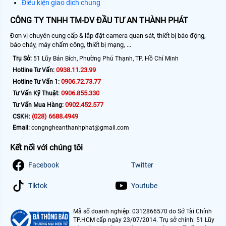
Điều kiện giao dịch chung
CÔNG TY TNHH TM-DV ĐẦU TƯ AN THÀNH PHÁT
Đơn vị chuyên cung cấp & lắp đặt camera quan sát, thiết bị báo động,
báo cháy, máy chấm công, thiết bị mạng, ...
Trụ Sở:
51 Lũy Bán Bích, Phường Phú Thạnh, TP. Hồ Chí Minh
0938.11.23.99
Hotline Tư Vấn:
0906.72.73.77
Hotline Tư Vấn 1:
0906.855.330
Tư Vấn Kỹ Thuật:
0902.452.577
Tư Vấn Mua Hàng:
(028) 6688.4949
CSKH:
Email:
congngheanthanhphat@gmail.com
Kết nối với chúng tôi
Facebook
Twitter
Tiktok
Youtube
Mã số doanh nghiệp: 0312866570 do Sở Tài Chính
TP.HCM cấp ngày 23/07/2014. Trụ sở chính: 51 Lũy