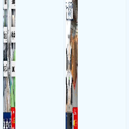
làm việc với mục đích giám
hình, ổ cứng, switch mang
sát quá trình làm việc của
đến giải pháp giám sát kho
nhân viên, bảo vệ tài sản,
hàng 24/7 ổn định với độ
theo dõi an ninh trong thời
sắc nét cao
gian thực qua điện thoại
hoặc máy tính từ xa