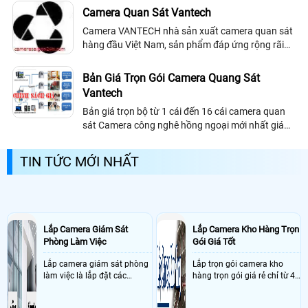
Camera Quan Sát Vantech
Camera VANTECH nhà sản xuất camera quan sát
hàng đầu Việt Nam, sản phẩm đáp ứng rộng rãi
trên thị trường Việt nói riêng và phát triển mạnh
trên các nước khu vực Châu á. Mang lại...
Bản Giá Trọn Gói Camera Quang Sát
Vantech
Bản giá trọn bộ từ 1 cái đến 16 cái camera quan
sát Camera công nghê hồng ngoại mới nhất giám
sát xa hình ảnh chất lượng sáng đẹp. Độ phân giải
HD công nghệ mới nhất.
TIN TỨC MỚI NHẤT
Lắp Camera Giám Sát
Lắp Camera Kho Hàng Trọn
Phòng Làm Việc
Gói Giá Tốt
Lắp camera giám sát phòng
Lắp trọn gói camera kho
làm việc là lắp đặt các
hàng trọn gói giá rẻ chỉ từ 4
camera ghi hình ảnh sắc nét
triệu đồng sở hữu ngày trọn
và âm thanh trong phòng
bộ gồm 4 camera, 1 đầu ghi