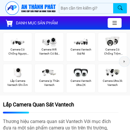
DANH MỤC SẢN PHẨM
Camera Có
Camera Wifi
Camera Vantech
Camera Có
Chống Ngược
Vantech Có Báo
Giá Rẻ
Chống Trộm
Sáng Vantech
Động
Vantech
Lắp Camera
Camera Ip Thân
Camera Vantech
Camera Ultra 3k
Vantech Ghi Âm
Vantech
Ultra 2K
Vantech
Lắp Camera Quan Sát Vantech
Thương hiệu camera quan sát Vantech Với mục đích
đưa ra một sản phẩm camera uy tín trên thị trường,