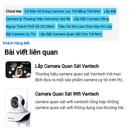
Cloud key:
Có Nên Sử Dụng Camera Lưu Trữ Bằng Thẻ Nhớ
Lắp Đặt
Camera Ip Thương Hiệu Hikvision Giá Rẻ
Lắp Đặt Camera Hồng
Ngoại Thành Phố Hồ Chí Minh
Tiêu Chí Khi Lựa Chọn Địa Chỉ Lắp
Đặt Camera Uy Tín
Lắp Đặt Camera Quan Sát Cho Trẻ Nhỏ
Khách Hàng Mới
Bài viết liên quan
Lắp Camera Quan Sát Vantech
Thương hiệu camera quan sát Vantech Với mục
đích đưa ra một sản phẩm camera uy tín trên thị
trường, chiếm được lòng tin của khách hàng, cạnh
tranh được với sản phẩm ngoại nhập,...
Camera Quan Sát Wifi Vantech
camera quan sát wifi vantech tổng hợp những
camera quan sát wifi thông dụng của thương hiệu
vantech khách hàng cần biết để lựa chọn thích
hợp