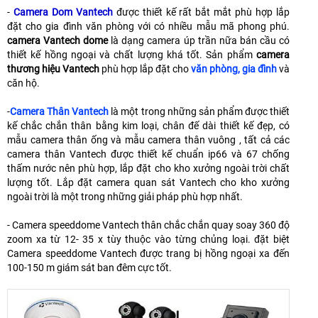
-
Camera Dom Vantech
được thiết kế rất bắt mắt phù hợp lắp
đặt cho gia đình văn phòng với có nhiều mẫu mã phong phú.
camera Vantech dome
là dạng camera úp trần nữa bán cầu có
thiết kế hồng ngoại và chất lượng khá tốt. Sản phẩm
camera
thương hiệu Vantech
phù hợp lắp đặt cho
văn phòng, gia đình
và
căn hộ.
-
Camera Thân Vantech
là một trong những sản phẩm được thiết
kế chắc chắn thân bằng kim loại, chân đế dài thiết kế đẹp, có
mẫu camera thân ống và mẫu camera thân vuông , tất cả các
camera thân Vantech được thiết kế chuẩn ip66 và 67 chống
thấm nước nên phù hợp, lắp đặt cho kho xưởng ngoài trời chất
lượng tốt. Lắp đặt camera quan sát Vantech cho kho xưởng
ngoài trời là một trong những giải pháp phù hợp nhất.
- Camera speeddome Vantech thân chắc chắn quay soay 360 độ
zoom xa từ 12- 35 x tùy thuộc vào từng chủng loại. đặt biệt
Camera speeddome Vantech được trang bị hồng ngoại xa đến
100-150 m giám sát ban đêm cực tốt.