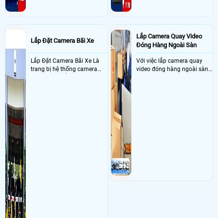
Lắp Camera Quay Video
Lắp Đặt Camera Bãi Xe
Đóng Hàng Ngoài Sàn
Lắp Đặt Camera Bãi Xe Là
Với việc lắp camera quay
trang bị hệ thống camera
video đóng hàng ngoài sàn
nhận diện biển số tại khu
thì đây là một giải pháp
vực cổng của các bãi giữ xe
camera cực kì cần thiết cho
kết hợp với phần mềm quản
các shop kinh doanh online
lý để ghi nhận lượt xe ra vào
đều nên sử dụng để có thể
chụp hình thông tin xe và
bảo vệ quyền lợi shop tránh
biển số lưu trực tiếp về máy
được các tình trạng bị đánh
tinh trạm để nhân viên tiện
mất cắp hàng hóa
đối soát, tính tiền xe xe ra
khỏi bãi