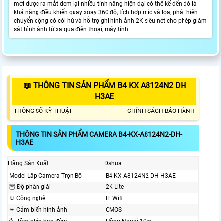
mới được ra mắt đem lại nhiều tính năng hiện đại có thể kể đến đó là
khả năng điều khiển quay xoay 360 độ, tích hợp mic và loa, phát hiện
chuyển động có còi hú và hỗ trợ ghi hình ảnh 2K siêu nét cho phép giám
sát hình ảnh từ xa qua điện thoại, máy tính.
📖 THÔNG TIN SẢN PHẨM B4 KX A8124N2 DH
H3AE
THÔNG SỐ KỸ THUẬT
CHÍNH SÁCH BẢO HÀNH
THÔNG TIN SẢN PHẨM CAMERA B4-KX-A8124N2-DH-
H3AE
Hãng Sản Xuất
Dahua
Model Lắp Camera Trọn Bộ
B4-KX-A8124N2-DH-H3AE
🦉 Độ phân giải
2K Lite
☫ Công nghệ
IP Wifi
✴️ Cảm biến hình ảnh
CMOS