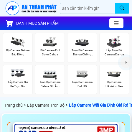
DANH MỤC SẢN PHẨM
Bộ Camera Dahua
Bộ Camera Full
Trọn Bộ Camera
Lắp Trọn Bộ
Báo Động
Color Dahua
Dahua Chống
Camera Dahua
Trộm
Lắp Camera Giá
Trọn Bộ Camera
Trọn Bộ Camera
Bộ Camera
Rẻ Trọn Gói
Dahua Ghi Âm
Full HD
Hikvision Ban
Đêm Có Màu
›
›
Trang chủ
Lắp Camera Trọn Bộ
Lắp Camera Wifi Gia Đình Giá Rẻ T