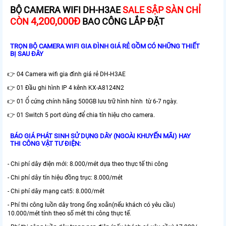
BỘ CAMERA WIFI DH-H3AE
SALE SẬP SÀN CHỈ
4,200,000Đ
CÒN
BAO CÔNG LẮP ĐẶT
TRỌN BỘ CAMERA WIFI GIA ĐÌNH GIÁ RẺ GỒM CÓ NHỮNG THIẾT
BỊ SAU ĐÂY
👉 04 Camera wifi gia đình giá rẻ DH-H3AE
👉 01 Đầu ghi hình IP 4 kênh KX-A8124N2
👉 01 Ổ cứng chính hãng 500GB lưu trữ hình hình từ 6-7 ngày.
👉 01 Switch 5 port dùng để chia tín hiệu cho camera.
BÁO GIÁ PHÁT SINH SỬ DỤNG DÂY (NGOÀI KHUYẾN MÃI) HAY
THI CÔNG VẬT TƯ ĐIỆN:
- Chi phí dây điện mới: 8.000/mét dựa theo thực tế thi công
- Chi phí dây tín hiệu đồng trục: 8.000/mét
- Chi phí dây mạng cat5: 8.000/mét
- Phí thi công luồn dây trong ống xoắn(nếu khách có yêu cầu)
10.000/mét tính theo số mét thi công thực tế.