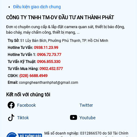
Điều kiện giao dịch chung
CÔNG TY TNHH TM-DV ĐẦU TƯ AN THÀNH PHÁT
Đơn vị chuyên cung cấp & lắp đặt camera quan sát, thiết bị báo động,
báo cháy, máy chấm công, thiết bị mạng, ...
Trụ Sở:
51 Lũy Bán Bích, Phường Phú Thạnh, TP. Hồ Chí Minh
0938.11.23.99
Hotline Tư Vấn:
0906.72.73.77
Hotline Tư Vấn 1:
0906.855.330
Tư Vấn Kỹ Thuật:
0902.452.577
Tư Vấn Mua Hàng:
(028) 6688.4949
CSKH:
Email:
congngheanthanhphat@gmail.com
Kết nối với chúng tôi
Facebook
Twitter
Tiktok
Youtube
Mã số doanh nghiệp: 0312866570 do Sở Tài Chính