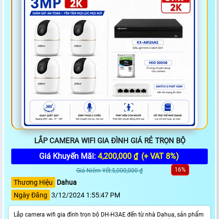
LẮP CAMERA WIFI GIA ĐÌNH GIÁ RẺ TRỌN BỘ
Giá Khuyến Mãi:
4,200,000 ₫
(+ VAT 8%)
16%
Giá Niêm Yết:5,000,000 ₫
Thương Hiệu
Dahua
Ngày Đăng
3/12/2024 1:55:47 PM
Lắp camera wifi gia đình trọn bộ DH-H3AE đến từ nhà Dahua, sản phẩm