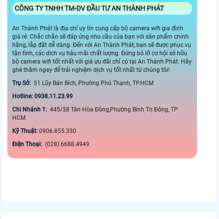
CÔNG TY TNHH TM-DV ĐẦU TƯ AN THÀNH PHÁT
An Thành Phát là địa chỉ uy tín cung cấp bộ camera wifi gia đình
giá rẻ. Chắc chắn sẽ đáp ứng nhu cầu của bạn với sản phẩm chính
hãng, lắp đặt dễ dàng. Đến với An Thành Phát, bạn sẽ được phục vụ
tận tình, các dịch vụ hậu mãi chất lượng. Đừng bỏ lỡ cơ hội sở hữu
bộ camera wifi tốt nhất với giá ưu đãi chỉ có tại An Thành Phát. Hãy
ghé thăm ngay để trải nghiệm dịch vụ tốt nhất từ chúng tôi!
Trụ Sở:
51 Lũy Bán Bích, Phường Phú Thạnh, TP.HCM
Hotline: 0938.11.23.99
Chi Nhánh 1:
445/38 Tân Hòa Đông,Phường Bình Trị Đông, TP
HCM
Kỹ Thuật:
0906.855.330
Điện Thoại:
(028) 6688.4949