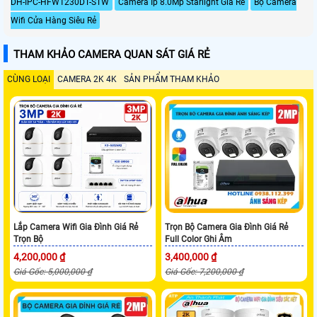
DH-IPC-HFW1230DT-STW
Camera Ip 8.0Mp Starlight Giá Rẻ
Bộ Camera
Wifi Cửa Hàng Siêu Rẻ
THAM KHẢO CAMERA QUAN SÁT GIÁ RẺ
CÙNG LOẠI
CAMERA 2K 4K
SẢN PHẨM THAM KHẢO
Lắp Camera Wifi Gia Đình Giá Rẻ
Trọn Bộ Camera Gia Đình Giá Rẻ
Trọn Bộ
Full Color Ghi Âm
4,200,000 ₫
3,400,000 ₫
Giá Gốc: 5,000,000 ₫
Giá Gốc: 7,200,000 ₫