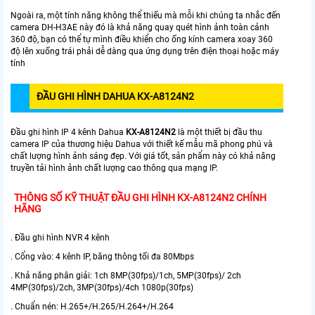
Ngoài ra, một tính năng không thể thiếu mà mỗi khi chúng ta nhắc đến
camera DH-H3AE này đó là khả năng quay quét hình ảnh toàn cảnh
360 độ, bạn có thể tự mình điều khiển cho ống kính camera xoay 360
độ lên xuống trái phải dễ dàng qua ứng dụng trên điện thoại hoặc máy
tính
ĐẦU GHI HÌNH DAHUA
KX-A8124N2
Đầu ghi hình IP 4 kênh Dahua
KX-A8124N2
là một thiết bị đầu thu
camera IP của thương hiệu Dahua với thiết kế mẫu mã phong phú và
chất lượng hình ảnh sáng đẹp. Với giá tốt, sản phẩm này có khả năng
truyền tải hình ảnh chất lượng cao thông qua mạng IP.
THÔNG SỐ KỸ THUẬT ĐẦU GHI HÌNH
KX-A8124N2 CHÍNH
HÃNG
. Đầu ghi hình NVR 4 kênh
. Cổng vào: 4 kênh IP, băng thông tối đa 80Mbps
. Khả năng phân giải: 1ch 8MP(30fps)/1ch, 5MP(30fps)/ 2ch
4MP(30fps)/2ch, 3MP(30fps)/4ch 1080p(30fps)
. Chuẩn nén: H.265+/H.265/H.264+/H.264