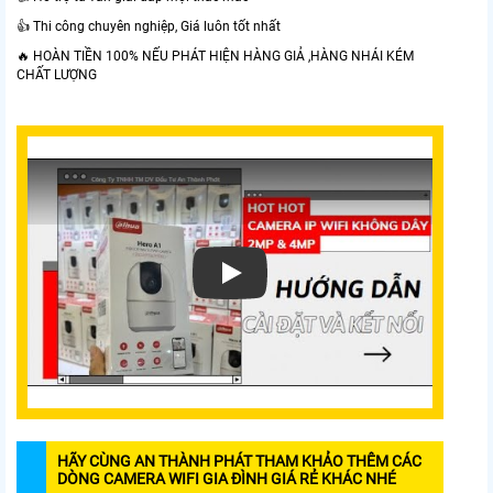
👍 Thi công chuyên nghiệp, Giá luôn tốt nhất
🔥 HOÀN TIỀN 100% NẾU PHÁT HIỆN HÀNG GIẢ ,HÀNG NHÁI KÉM
CHẤT LƯỢNG
HÃY CÙNG AN THÀNH PHÁT THAM KHẢO THÊM CÁC
DÒNG CAMERA WIFI GIA ĐÌNH GIÁ RẺ KHÁC NHÉ