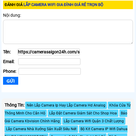
ĐÁNH GIÁ
LẮP CAMERA WIFI GIA ĐÌNH GIÁ RẺ TRỌN BỘ
Nội dung:
Tên:
Email:
Phone:
Thông Tin:
Nên Lắp Camera Ip Hay Lắp Camera Hd Analog
Khóa Cửa Từ
Thông Minh Cho Căn Hộ
Lắp Đặt Camera Giám Sát Cho Shop Hoa
Báo
Giá Camera Kbvision Chính Hãng
Lắp Camera Wifi Quận 3 Chất Lượng
Lắp Camera Nhà Xưởng Sản Xuất Siêu Nét
Bộ Kit Camera IP Wifi Dahua