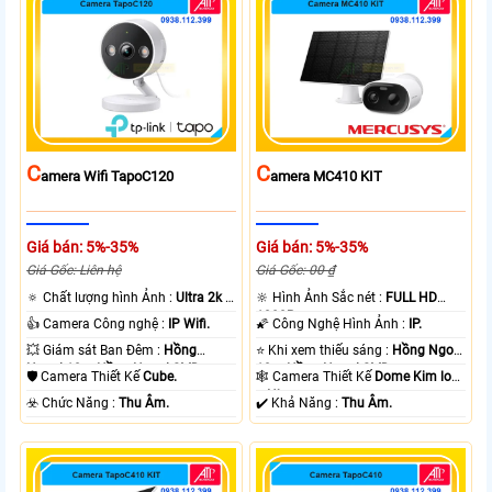
C
C
Amera Wifi TapoC120
Amera MC410 KIT
Giá bán: 5%-35%
Giá bán: 5%-35%
Giá Gốc: Liên hệ
Giá Gốc: 00 ₫
🔅 Chất lượng hình Ảnh :
Ultra 2k +
🔆 Hình Ảnh Sắc nét :
FULL HD
.
1080P .
👍 Camera Công nghệ :
IP Wifi.
🌠 Công Nghệ Hình Ảnh :
IP.
💥 Giám sát Ban Đêm :
Hồng
⭐ Khi xem thiếu sáng :
Hồng Ngoại
Ngoại 10m Hồng Ngoại SMD.
10m Hồng Ngoại SMD.
🛡 Camera Thiết Kế
Cube.
🕸️ Camera Thiết Kế
Dome Kim loại
+ Nhựa.
️☣️ Chức Năng :
Thu Âm.
️✔️ Khả Năng :
Thu Âm.