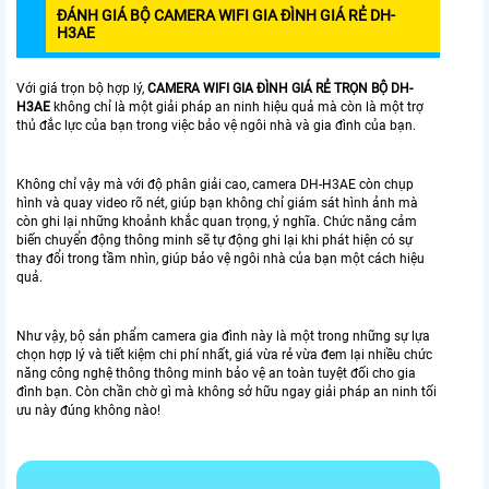
ĐÁNH GIÁ BỘ CAMERA WIFI GIA ĐÌNH GIÁ RẺ DH-
H3AE
Với giá trọn bộ hợp lý,
CAMERA WIFI GIA ĐÌNH GIÁ RẺ TRỌN BỘ DH-
H3AE
không chỉ là một giải pháp an ninh hiệu quả mà còn là một trợ
thủ đắc lực của bạn trong việc bảo vệ ngôi nhà và gia đình của bạn.
Không chỉ vậy mà với độ phân giải cao, camera DH-H3AE còn chụp
hình và quay video rõ nét, giúp bạn không chỉ giám sát hình ảnh mà
còn ghi lại những khoảnh khắc quan trọng, ý nghĩa. Chức năng cảm
biến chuyển động thông minh sẽ tự động ghi lại khi phát hiện có sự
thay đổi trong tầm nhìn, giúp bảo vệ ngôi nhà của bạn một cách hiệu
quả.
Như vậy, bộ sản phẩm camera gia đình này là một trong những sự lựa
chọn hợp lý và tiết kiệm chi phí nhất, giá vừa rẻ vừa đem lại nhiều chức
năng công nghệ thông thông minh bảo vệ an toàn tuyệt đối cho gia
đình bạn. Còn chần chờ gì mà không sở hữu ngay giải pháp an ninh tối
ưu này đúng không nào!