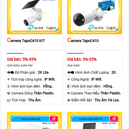
C
C
Amera TapoC410 KIT
Amera TapoC410
Giá bán: 5%-35%
Giá bán: 5%-35%
Giá Gốc: Liên Hệ
Giá Gốc:
👁️‍🗨 Độ Phân giải :
2K Lite .
👁️‍🗨 Hình Ành Chất Lượng :
2K
Lite .
⚜️ Tích hợp công nghệ :
IP Wifi.
⚜️ Công Nghệ :
IP Wifi.
🌛 Hình ảnh ban đêm :
Hồng
🌔 Hình ảnh ban đêm :
Hồng
Ngoại 10m Có Màu Ban Ðêm.
Ngoại 10m Có Màu Ban Ðêm.
💎 Camera Dòng
Thân Plastic.
❄ Camera Theo Mẫu
Thân Plastic.
️ლ Tích Hợp :
Thu Âm.
️💎 Điểm Nỗi Bật :
Thu Âm Và Loa.