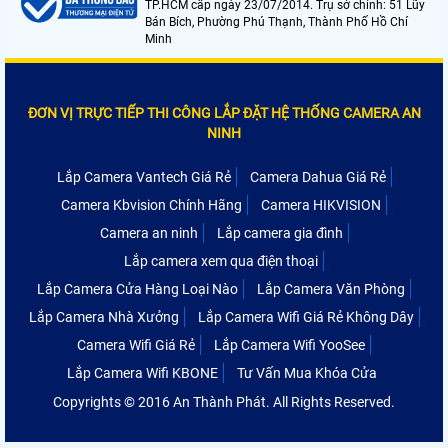
TP.HCM cấp ngày 23/07/2014. Trụ sở chính: 51 Lũy
Bán Bích, Phường Phú Thạnh, Thành Phố Hồ Chí
Minh
ĐƠN VỊ TRỰC TIẾP THI CÔNG LẮP ĐẶT HỆ THỐNG CAMERA AN
NINH
Lắp Camera Vantech Giá Rẻ
Camera Dahua Giá Rẻ
Camera Kbvision Chính Hãng
Camera HIKVISION
Camera an ninh
Lắp camera gia đình
Lắp camera xem qua điện thoại
Lắp Camera Cửa Hàng Loại Nào
Lắp Camera Văn Phòng
Lắp Camera Nhà Xưởng
Lắp Camera Wifi Giá Rẻ Không Dây
Camera Wifi Giá Rẻ
Lắp Camera Wifi YooSee
Lắp Camera Wifi KBONE
Tư Vấn Mua Khóa Cửa
Copyrights © 2016 An Thành Phát. All Rights Reserved.