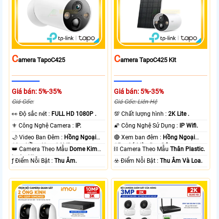
C
C
Amera TapoC425
Amera TapoC425 Kit
Giá bán: 5%-35%
Giá bán: 5%-35%
Giá Gốc:
Giá Gốc: Liên Hệ
️👀 Độ sắc nét :
FULL HD 1080P .
💯 Chất lượng hình :
2K Lite .
⚜️ Công Nghệ Camera :
IP.
🌠 Công Nghệ Sử Dụng :
IP Wifi.
🌙 Video Ban Đêm :
Hồng Ngoại
🔴 Xem ban đêm :
Hồng Ngoại
10m Hồng Ngoại SMD.
15m Có Màu Ban Ðêm.
👑 Camera Theo Mẫu
Dome Kim
⛓ Camera Theo Mẫu
Thân Plastic.
loại + Nhựa.
️ƒ Điểm Nỗi Bật :
Thu Âm.
️☣️ Điểm Nỗi Bật :
Thu Âm Và Loa.