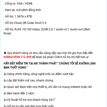
. Cổng ra: VGA / HDMI
. Xem lại: 4/8 kênh đồng thời
. Hỗ trợ: 1 SATA x 8TB
. Hỗ trợ Cloud, QR Code, Onvif 2.4
. Hỗ trợ: RJ45 10/100 mbps, 2USB 2.0, 1 audio in/1 audio out (đàm
thoại)
🔔 Quý khách hàng có nhu cầu nâng cấp cao hơn thì gọi trực tiếp đến
hotline 0938.112.399
để được bộ phận CSKH hỗ trợ chi tiết hơn ạ!
HÃY ĐẶT NIỀM TIN TẠI AN THÀNH PHÁT " CHÚNG TÔI SẼ KHÔNG LÀM
BẠN THẤT VỌNG "
👍 Hàng chính hãng, công nghệ mới, ưu điểm vượt bậc
👍 Lắp đặt thẩm mỹ cao, nhanh chóng
👍 Quan sát được trên mọi thiết bị, chỉ cần có mạng interent hoặc 4G
👍 Bảo hành đến 2 năm
👍 Kỹ thuật hỗ trợ cho khách hàng 24/7
👍 Hỗ trợ tư vấn giải đáp mọi thắc mắc