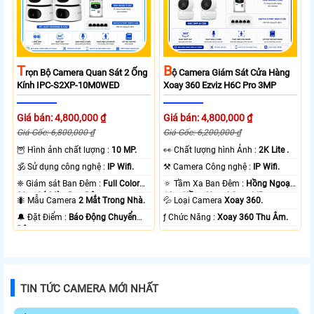
T
B
Rọn Bộ Camera Quan Sát 2 Ống
Ộ Camera Giám Sát Cửa Hàng
Kính IPC-S2XP-10M0WED
Xoay 360 Ezviz H6C Pro 3MP
Giá bán: 4,800,000 ₫
Giá bán: 4,800,000 ₫
Giá Gốc: 6,800,000 ₫
Giá Gốc: 6,200,000 ₫
🦉 Hình ảnh chất lượng :
10 MP.
️👀 Chất lượng hình Ảnh :
2K Lite .
🕉️ Sử dụng công nghệ :
IP Wifi.
⚒ Camera Công nghệ :
IP Wifi.
❈ Giám sát Ban Đêm :
Full Color
🔅 Tầm Xa Ban Đêm :
Hồng Ngoại
20m Có Màu Ban Ðêm.
10m Hồng Ngoại Smart IR.
🐜 Mẫu Camera
2 Mắt Trong Nhà.
💦 Loại Camera
Xoay 360.
️🔔 Đặt Điểm :
Báo Động Chuyển
️ƒ Chức Năng :
Xoay 360 Thu Âm.
Động.
TIN TỨC CAMERA MỚI NHẤT