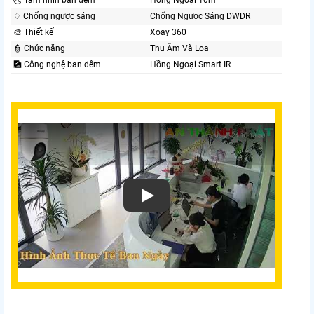
🌜 Tầm nhìn ban đêm
Hồng Ngoại 10m
♢ Chống ngược sáng
Chống Ngược Sáng DWDR
🎨 Thiết kế
Xoay 360
👮 Chức năng
Thu Âm Và Loa
🎑 Công nghệ ban đêm
Hồng Ngoại Smart IR