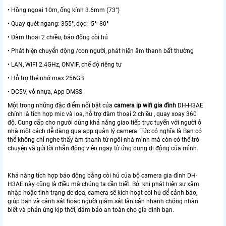
• Hồng ngoại 10m, ống kính 3.6mm (73°)
• Quay quét ngang: 355°, dọc: -5°- 80°
• Đàm thoại 2 chiều, báo động còi hú
• Phát hiện chuyển động /con người, phát hiện âm thanh bất thường
• LAN, WIFI 2.4GHz, ONVIF, chế độ riêng tư
• Hỗ trợ thẻ nhớ max 256GB
• DC5V, vỏ nhựa, App DMSS
Một trong những đặc điểm nổi bật của
camera ip wifi gia đình
DH-H3AE
chính là tích hợp mic và loa, hỗ trợ đàm thoại 2 chiều , quay xoay 360
độ. Cung cấp cho người dùng khả năng giao tiếp trực tuyến với người ở
nhà một cách dễ dàng qua app quản lý camera. Tức có nghĩa là Bạn có
thể không chỉ nghe thấy âm thanh từ ngôi nhà mình mà còn có thể trò
chuyện và gửi lời nhắn động viên ngay từ ứng dụng di động của mình.
Khả năng tích hợp báo động bằng còi hú của bộ camera gia đình DH-
H3AE này cũng là điều mà chúng ta cần biết. Bởi khi phát hiện sự xâm
nhập hoặc tình trạng đe dọa, camera sẽ kích hoạt còi hú để cảnh báo,
giúp bạn và cảnh sát hoặc người giám sát lân cận nhanh chóng nhận
biết và phản ứng kịp thời, đảm bảo an toàn cho gia đình bạn.