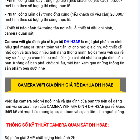
- Phí thi công luồn dây trong nẹp điện (nếu khách có yêu cầu) 17.000/
mét tính theo số lượng thi công thực tế.
- Phí thi công luồn dây trong ống cứng (nếu khách có yêu cầu) 20.000/
mét tính theo số lượng thi công thực tế.
- Thiết bị bảo hành 24 tháng tận nơi nếu lỗi thiết bị đầu ghi hình,
camera quan sát.
Camera wifi gia đình giá rẻ trọn bộ
DH-H3AE
là một giải pháp an ninh
hiệu quả mang lại sự an toàn và tiện lợi cho mọi gia đình. Với thiết kế
nhỏ gọn và tích hợp nhiều tính năng thông minh, Bộ camera wifi giá rẻ
này sẽ là sự lựa chọn tối ưu mà tiết kiệm chi phí nhất cho gia đình của
bạn. Không để bạn phải chờ đợi lâu, mời bạn xem qua những thông tin
sản phẩm bên dưới nhé!
CAMERA WIFI GIA ĐÌNH GIÁ RẺ DAHUA
DH-H3AE
Việc lắp camera bảo vệ ngôi nhà và gia đình của bạn trở nên dễ dàng
hơn với sự xuất hiện của CAMERA WIFI GIA ĐÌNH DH-H3AE giá rẻ. Được
thiết kế với mục tiêu mang lại sự an toàn và sự an tâm cho người dùng.
THÔNG SỐ KỸ THUẬT CAMERA QUAN SÁT DH-H3AE :
Độ phân giải 3MP chất lượng hình ảnh 2K