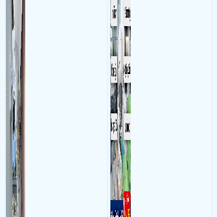
nước và chống bụi của
và âm thanh trong phòng
camera
làm việc với mục đích giám
sát quá trình làm việc của
nhân viên, bảo vệ tài sản,
theo dõi an ninh trong thời
gian thực qua điện thoại
hoặc máy tính từ xa