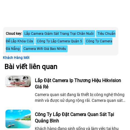
Cloud key:
Lắp Camera Giám Sát Trang Trại Chăn Nuôi
Tiêu Chuẩn
Để Lắp Khóa Cửa
Công Ty Lắp Camera Quận 5
Công Ty Camera
Đà Nẵng
Camera Wifi Giá Bao Nhiêu
Khách Hàng Mới
Bài viết liên quan
Lắp Đặt Camera Ip Thương Hiệu Hikvision
Giá Rẻ
Camera quan sát đang là thiết bị công nghệ thông
minh và được sử dụng rộng rãi. Camera quan sát
ip hikvision cũng là thiết bị được sử dụng nhiều.
việc lựa chọn lắp đặt một hệ...
Công Ty Lắp Đặt Camera Quan Sát Tại
Quảng Bình
Khách hàng đang sinh sống và làm việc tại khu