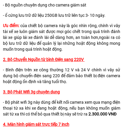
- Bộ nguồn chuyên dụng cho camera giám sát
- ổ cứng lưu trữ dữ liệu 250GB lưu trữ liên tục 3- 10 ngày.
Ưu điểm:
của chiết bộ camera này là góc nhìn rộng, chính vì vây
tài xế xe luôn giám sát được mọi góc chết trong quá trình đánh
lái xe giúp lái xe đánh lái dễ dàng hơn, an toàn hơn,ngoài ra có
bộ lưu trữ dữ liệu để quản lý lại những hoặt động không mong
muốn trong quá trình hoặt động.
2. Bộ Chuyển Nguồn từ bình Điện sang 220V
- Bình điện trên xe công thường 12 V và 24 V chính vì vây sử
dụng bộ chuyển điện sang 220 để đảm bảo thiết bị điện camera
hoặt động ổn định và tăng tuổi thọ.
3. Bộ Phát Wifi 3g chuyên dụng
- Bộ phát wifi 3g này dùng để kết nối camera xem qua mạng điện
thoại từ xa khi xe đang hoặt động, nếu bạn không muốn giám
sát từ xa thì có thể bỏ qua thiết bị này sẽ trừ ra
2.300.000 VNĐ
4. Màn hình giám sát trực tiếp 7 inch