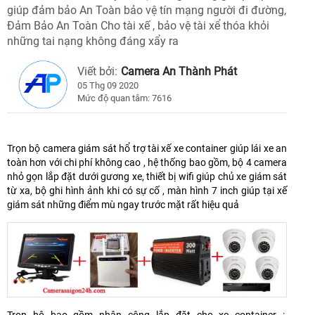
giúp đảm bảo An Toàn bảo vệ tín mạng người đi đường,
Đảm Bảo An Toàn Cho tài xế , bảo vệ tài xể thóa khỏi
những tai nạng không đáng xẩy ra
Viết bởi:
Camera An Thành Phát
05 Thg 09 2020
Mức độ quan tâm: 7616
Trọn bộ camera giám sát hổ trợ tài xế xe container giúp lái xe an
toàn hơn với chi phí không cao , hệ thống bao gồm, bộ 4 camera
nhỏ gọn lắp đặt dưới gương xe, thiết bị wifi giúp chủ xe giám sát
từ xa, bộ ghi hình ảnh khi có sự cố , màn hình 7 inch giúp tại xế
giám sát những điểm mù ngay trước mặt rất hiệu quả
Trọn bô bao gồm nhân công lắp đặt cho xe container :