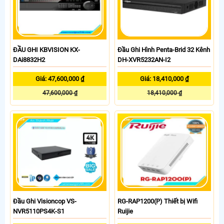
ĐẦU GHI KBVISION KX-
Đầu Ghi Hình Penta-Brid 32 Kênh
DAi8832H2
DH-XVR5232AN-I2
Giá: 47,600,000 ₫
Giá: 18,410,000 ₫
47,600,000 ₫
18,410,000 ₫
Đầu Ghi Visioncop VS-
RG-RAP1200(P) Thiết bị Wifi
NVR5110PS4K-S1
Ruijie