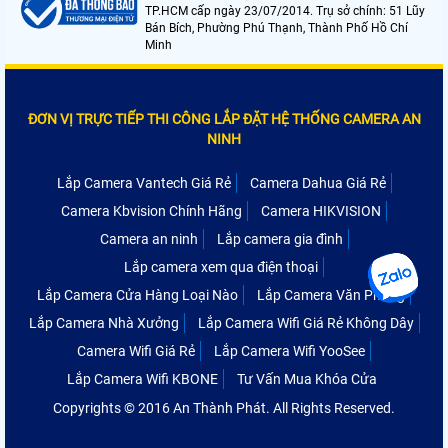
TP.HCM cấp ngày 23/07/2014. Trụ sở chính: 51 Lũy
Bán Bích, Phường Phú Thạnh, Thành Phố Hồ Chí
Minh
ĐƠN VỊ TRỰC TIẾP THI CÔNG LẮP ĐẶT HỆ THỐNG CAMERA AN
NINH
Lắp Camera Vantech Giá Rẻ
Camera Dahua Giá Rẻ
Camera Kbvision Chính Hãng
Camera HIKVISION
Camera an ninh
Lắp camera gia đình
Lắp camera xem qua điện thoại
Lắp Camera Cửa Hàng Loại Nào
Lắp Camera Văn Phòng
Lắp Camera Nhà Xưởng
Lắp Camera Wifi Giá Rẻ Không Dây
Camera Wifi Giá Rẻ
Lắp Camera Wifi YooSee
Lắp Camera Wifi KBONE
Tư Vấn Mua Khóa Cửa
Copyrights © 2016 An Thành Phát. All Rights Reserved.