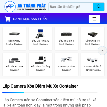
DANH MỤC SẢN PHẨM
Đầu Ghi HD
Đầu Ghi Hình 32
Đầu Thu Ip 64
Đầu Ghi Ip 16
Analog Kbvision
Kênh Kbvision
Kênh Kbvision
Kênh Kbvision
Đầu Ghi H.265+
Đầu Ghi 4 Ổ Cứng
Camera Ip Than
Camera Thiết Kế
Kbvision
Kbvision
Kbvision
Nhựa Plastic
Kbvision
Lắp Camera Xóa Điểm Mù Xe Container
Lắp Camera trên xe Container xóa điểm mù hổ trợ tài xể
lái xe an toàn hơn, đây là một trong những giải pháp