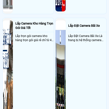
Lắp Camera Kho Hàng Trọn
Lắp Đặt Camera Bãi Xe
Gói Giá Tốt
Lắp trọn gói camera kho
Lắp Đặt Camera Bãi Xe Là
hàng trọn gói giá rẻ chỉ từ 4
trang bị hệ thống camera
triệu đồng sở hữu ngày trọn
nhận diện biển số tại khu
bộ gồm 4 camera, 1 đầu ghi
vực cổng của các bãi giữ xe
hình, ổ cứng, switch mang
kết hợp với phần mềm quản
đến giải pháp giám sát kho
lý để ghi nhận lượt xe ra vào
hàng 24/7 ổn định với độ
chụp hình thông tin xe và
sắc nét cao
biển số lưu trực tiếp về máy
tinh trạm để nhân viên tiện
đối soát, tính tiền xe xe ra
khỏi bãi