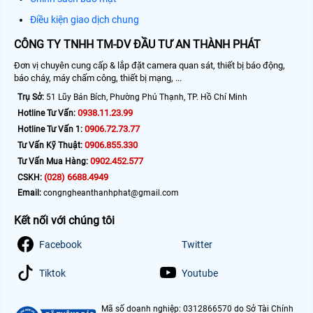
Điều kiện giao dịch chung
CÔNG TY TNHH TM-DV ĐẦU TƯ AN THÀNH PHÁT
Đơn vị chuyên cung cấp & lắp đặt camera quan sát, thiết bị báo động,
báo cháy, máy chấm công, thiết bị mạng, ...
Trụ Sở:
51 Lũy Bán Bích, Phường Phú Thạnh, TP. Hồ Chí Minh
0938.11.23.99
Hotline Tư Vấn:
0906.72.73.77
Hotline Tư Vấn 1:
0906.855.330
Tư Vấn Kỹ Thuật:
0902.452.577
Tư Vấn Mua Hàng:
(028) 6688.4949
CSKH:
Email:
congngheanthanhphat@gmail.com
Kết nối với chúng tôi
Facebook
Twitter
Tiktok
Youtube
Mã số doanh nghiệp: 0312866570 do Sở Tài Chính