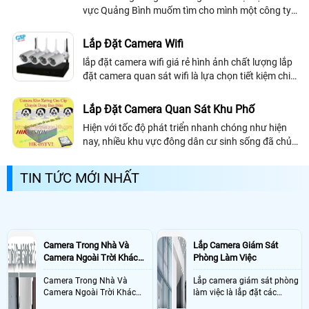
vực Quảng Bình muốm tìm cho mình một công ty
lắp đặt camera quan sát uy tín và chất lượng, thì
sau đây công ty chúng tôi xin giới...
Lắp Đặt Camera Wifi
lắp đặt camera wifi giá rẻ hình ảnh chất lượng lắp
đặt camera quan sát wifi là lựa chọn tiết kiệm chi
phí, lắp đặt camera wifi giá rẻ cho shop cửa hàng
và căn hộ
Lắp Đặt Camera Quan Sát Khu Phố
Hiện với tốc độ phát triển nhanh chóng như hiện
nay, nhiều khu vực đông dân cư sinh sống đã chủ
động lắp đặt camera quan sát Khu Phố để đảm
bảo an ninh tối đa, hạn chế trộm cắp...
TIN TỨC MỚI NHẤT
Camera Trong Nhà Và
Lắp Camera Giám Sát
Camera Ngoài Trời Khác
Phòng Làm Việc
Nhau Như Thế Nào
Camera Trong Nhà Và
Lắp camera giám sát phòng
Camera Ngoài Trời Khác
làm việc là lắp đặt các
Nhau ở tính năng chống
camera ghi hình ảnh sắc nét