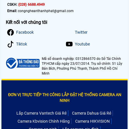
(028) 6688.4949
CSKH:
Email:
congngheanthanhphat@gmail.com
Kết nối với chúng tôi
Facebook
Twitter
Tiktok
Youtube
Mã số doanh nghiệp: 0312866570 do Sở Tài Chính
TP.HCM cấp ngày 23/07/2014. Trụ sở chính: 51 Lũy
Bán Bích, Phường Phú Thạnh, Thành Phố Hồ Chí
Minh
ĐƠN VỊ TRỰC TIẾP THI CÔNG LẮP ĐẶT HỆ THỐNG CAMERA AN
NINH
Lắp Camera Vantech Giá Rẻ
Camera Dahua Giá Rẻ
Camera Kbvision Chính Hãng
Camera HIKVISION