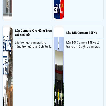
Lắp Camera Kho Hàng Trọn
Lắp Đặt Camera Bãi Xe
Gói Giá Tốt
Lắp trọn gói camera kho
Lắp Đặt Camera Bãi Xe Là
hàng trọn gói giá rẻ chỉ từ 4
trang bị hệ thống camera
triệu đồng sở hữu ngày trọn
nhận diện biển số tại khu
bộ gồm 4 camera, 1 đầu ghi
vực cổng của các bãi giữ xe
hình, ổ cứng, switch mang
kết hợp với phần mềm quản
đến giải pháp giám sát kho
lý để ghi nhận lượt xe ra vào
hàng 24/7 ổn định với độ
chụp hình thông tin xe và
sắc nét cao
biển số lưu trực tiếp về máy
tinh trạm để nhân viên tiện
đối soát, tính tiền xe xe ra
khỏi bãi