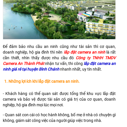
Để đảm bảo nhu cầu an ninh cũng như tài sản thì cơ quan,
doanh nghiệp, hộ gia đình thì nên
lắp đặt camera an ninh
là rất
cần thiết, nhìn thấy được nhu cầu đó
Công ty TNHH TMDV
Camera An Thành Phát
nhận tư vấn, thi công
lắp đặt camera an
ninh giá rẻ tại huyện Bình Chánh
nhanh nhất, uy tín nhất.
1. Những lợi ích khi lắp đặt camera an ninh.
- Khách hàng có thể quan sát được tổng thể khu vực lắp đặt
camera và bảo vệ được tài sản có giá trị của cơ quan, doanh
nghiệp, hộ gia đình mọi lúc mọi nơi.
- Quan sát con cái có học hành không, bố mẹ ở nhà có chuyện gì
không, giám sát công việc của người giúp việc trong nhà.