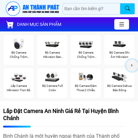
DANH MỤC SẢN PHẨM
Bộ Camera
Bộ Camera
Bô Camera
Bộ Camera Ghi
Chống Trộm
Hikvision Ban
Chống Trộm
Âm Hikvision
Hikvision
Đêm Có Màu
Hikvision
Lắp Camera
Bộ Camera Full
Bộ Camera Đàm
Bộ Camera Dahua
Hikvision Trọn Bộ
Color
Thoại 2 Chiều
Báo Động
Lắp Đặt Camera An Ninh Giá Rẻ Tại Huyện Bình
Chánh
Bình Chánh là một huyện ngoại thành của Thành phố