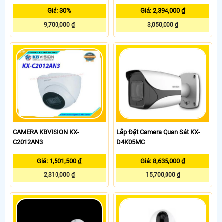
Giá: 30%
Giá: 2,394,000 ₫
9,700,000 ₫
3,050,000 ₫
CAMERA KBVISION KX-
Lắp Đặt Camera Quan Sát KX-
C2012AN3
D4K05MC
Giá: 1,501,500 ₫
Giá: 8,635,000 ₫
2,310,000 ₫
15,700,000 ₫