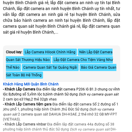
huyện Bình Chánh giá rẻ, lắp đặt camera an ninh uy tín tại Bình
Chánh, lắp đặt camera an ninh huyện Bình Chánh uy tín nhất, tư
vấn lắp đặt camera an ninh giá rẻ tại huyện Bình Chánh, sửa
chữa bảo hành camera an ninh tại huyện Bình Chánh, lắp đặt
camera quan sát huyện Bình Chánh giá rẻ, lắp đặt camera quan
sát giá rẻ huyện Bình Chánh,...
Cloud key:
Lắp Camera Hilook Chính Hãng
Nên Lắp Đặt Camera
Quan Sát Thương Hiệu Nào
Lắp Đặt Camera Cho Tiệm Vàng Như
Thế Nào
Camera Quan Sát Tại Quảng Ngãi
Báo Giá Camera Quan
Sát Toàn Bộ Hệ Thống
Khách Hàng Mới Quận Bình Chánh
- Khách Lắp Camera
Địa điểm lăp đặt camera P206 lô B1.3 chung cư vĩnh
lộc B,đường số 5,vĩnh lộc b,bình chánh Sử dụng
Dịch vụ camera quan sát
2 cam ipc-s31fep,2 thẻ 32gb vhas
- Khách Lắp Camera tiệm gara
Địa điểm lăp đặt camera Số 2 đường số 1
,khu phố 1, phường hiệp bình Chánh ,thủ Đức Sử dụng
Dịch vụ camera
quan sát
2 camera quan sát DAHUA DH-H3AE ,2 thẻ nhớ 32 GB MY-FPT
(VIETHAS).
- Khách Lắp Camera vinbar
Địa điểm lăp đặt camera 44a đường số 38
phường hiệp bình chánh thủ đức Sử dụng
Dịch vụ camera quan sát
DH-