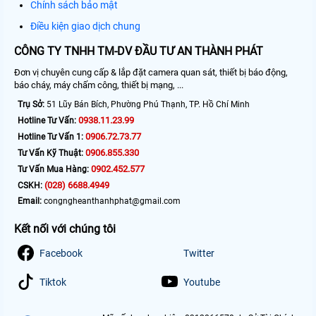
Chính sách bảo mật
Điều kiện giao dịch chung
CÔNG TY TNHH TM-DV ĐẦU TƯ AN THÀNH PHÁT
Đơn vị chuyên cung cấp & lắp đặt camera quan sát, thiết bị báo động,
báo cháy, máy chấm công, thiết bị mạng, ...
Trụ Sở:
51 Lũy Bán Bích, Phường Phú Thạnh, TP. Hồ Chí Minh
0938.11.23.99
Hotline Tư Vấn:
0906.72.73.77
Hotline Tư Vấn 1:
0906.855.330
Tư Vấn Kỹ Thuật:
0902.452.577
Tư Vấn Mua Hàng:
(028) 6688.4949
CSKH:
Email:
congngheanthanhphat@gmail.com
Kết nối với chúng tôi
Facebook
Twitter
Tiktok
Youtube