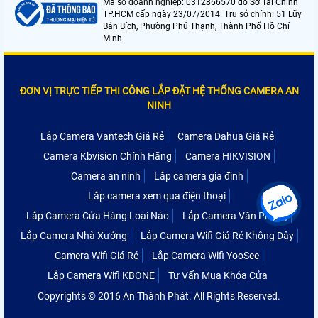
Mã số doanh nghiệp: 0312866570 do Sở Tài Chính
TP.HCM cấp ngày 23/07/2014. Trụ sở chính: 51 Lũy
Bán Bích, Phường Phú Thạnh, Thành Phố Hồ Chí
Minh
ĐƠN VỊ TRỰC TIẾP THI CÔNG LẮP ĐẶT HỆ THỐNG CAMERA AN
NINH
Lắp Camera Vantech Giá Rẻ
Camera Dahua Giá Rẻ
Camera Kbvision Chính Hãng
Camera HIKVISION
Camera an ninh
Lắp camera gia đình
Lắp camera xem qua điện thoại
Lắp Camera Cửa Hàng Loại Nào
Lắp Camera Văn Phòng
Lắp Camera Nhà Xưởng
Lắp Camera Wifi Giá Rẻ Không Dây
Camera Wifi Giá Rẻ
Lắp Camera Wifi YooSee
Lắp Camera Wifi KBONE
Tư Vấn Mua Khóa Cửa
Copyrights © 2016 An Thành Phát. All Rights Reserved.