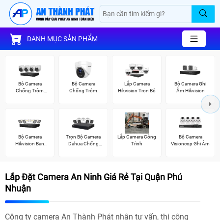
DANH MỤC SẢN PHẨM
Bô Camera
Bộ Camera
Lắp Camera
Bộ Camera Ghi
Chống Trộm
Chống Trộm
Hikvision Trọn Bộ
Âm Hikvision
Hikvision
Hikvision
Bộ Camera
Trọn Bộ Camera
Lắp Camera Công
Bộ Camera
Hikvision Ban
Dahua Chống
Trình
Visioncop Ghi Âm
Đêm Có Màu
Trộm
Lắp Đặt Camera An Ninh Giá Rẻ Tại Quận Phú
Nhuận
Công ty camera An Thành Phát nhận tư vấn, thi công