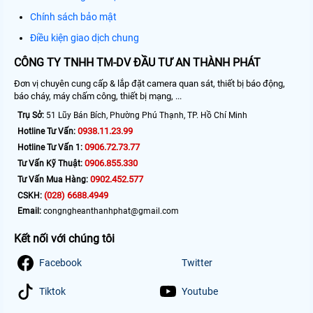
Chính sách bảo mật
Điều kiện giao dịch chung
CÔNG TY TNHH TM-DV ĐẦU TƯ AN THÀNH PHÁT
Đơn vị chuyên cung cấp & lắp đặt camera quan sát, thiết bị báo động,
báo cháy, máy chấm công, thiết bị mạng, ...
Trụ Sở:
51 Lũy Bán Bích, Phường Phú Thạnh, TP. Hồ Chí Minh
0938.11.23.99
Hotline Tư Vấn:
0906.72.73.77
Hotline Tư Vấn 1:
0906.855.330
Tư Vấn Kỹ Thuật:
0902.452.577
Tư Vấn Mua Hàng:
(028) 6688.4949
CSKH:
Email:
congngheanthanhphat@gmail.com
Kết nối với chúng tôi
Facebook
Twitter
Tiktok
Youtube