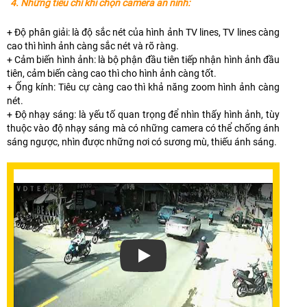
4. Những tiêu chí khi chọn camera an ninh:
+ Độ phân giải: là độ sắc nét của hình ảnh TV lines, TV lines càng
cao thì hình ảnh càng sắc nét và rõ ràng.
+ Cảm biến hình ảnh: là bộ phận đầu tiên tiếp nhận hình ảnh đầu
tiên, cảm biến càng cao thì cho hình ảnh càng tốt.
+ Ống kính: Tiêu cự càng cao thì khả năng zoom hình ảnh càng
nét.
+ Độ nhạy sáng: là yếu tố quan trọng để nhìn thấy hình ảnh, tùy
thuộc vào độ nhạy sáng mà có những camera có thể chống ánh
sáng ngược, nhìn được những nơi có sương mù, thiếu ánh sáng.
Xem video Lắp Đặt Camera An Ninh Gi