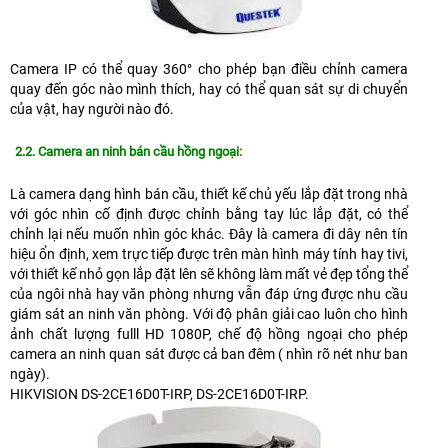
Camera IP có thể quay 360° cho phép bạn điều chỉnh camera
quay đến góc nào mình thích, hay có thể quan sát sự di chuyển
của vật, hay người nào đó.
2.2. Camera an ninh bán cầu hồng ngoại:
Là camera dạng hình bán cầu, thiết kế chủ yếu lắp đặt trong nhà
với góc nhìn cố định được chỉnh bằng tay lúc lắp đặt, có thể
chỉnh lại nếu muốn nhìn góc khác. Đây là camera đi dây nên tín
hiệu ổn định, xem trực tiếp được trên màn hình máy tính hay tivi,
với thiết kế nhỏ gọn lắp đặt lên sẽ không làm mất vẻ đẹp tổng thể
của ngôi nhà hay văn phòng nhưng vẫn đáp ứng được nhu cầu
giám sát an ninh văn phòng. Với độ phân giải cao luôn cho hình
ảnh chất lượng fulll HD 1080P, chế độ hồng ngoại cho phép
camera an ninh quan sát được cả ban đêm ( nhìn rõ nét như ban
ngày).
HIKVISION DS-2CE16D0T-IRP, DS-2CE16D0T-IRP.