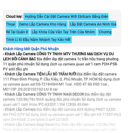
Cloud key:
Hướng Dẫn Cài Đặt Camera Wifi Ebitcam Bằng Điện
Thoại
Demo Lắp Camera Kho Hàng
Lắp Đặt Camera An Ninh Giá
Rẻ Tại Quận 8
Lắp Khóa Cửa Vân Tay Trên Cửa Nhôm
Chương
Trình Lì Xì Đầu Năm Nhành Tay Kẻo Hết
Khách Hàng Mới Quận Phú Nhuận
- Khách Lắp Camera CÔNG TY TNHH MTV THƯƠNG MẠI DỊCH VỤ DU
LỊCH ĐÔI CÁNH BẠC
Địa điểm lăp đặt camera 1c trần hữu trang phường
11 quận phú nhuận Sử dụng
Dịch vụ camera quan sát
1 cam PDH-P5B-
PV add đầu ghi
- Khách Lắp Camera TIỆM LẨU BÒ TRĂM RƯỠI
Địa điểm lăp đặt camera
111 Phan Đình Phùng, P. Cầu Kiệu, Q. Phú Nhuận, TP. HCM Sử dụng
Dịch
vụ camera quan sát
DS-7216HGHI-M1 1cai , HDD 4T SG DSS 1cai ,
MS110P ,DS-2CD1021G2-LIU 8 cai
- Khách Lắp Camera CÔNG TY TNHH NAGI DECOR
Địa điểm lăp đặt
camera 120/86/76c thích quảng đức phú nhuận Sử dụng
Dịch vụ camera
quan sát
1 cam imou IPC-A32EP, 1 thẻ 128Gb 4S-Gen
- Khách Lắp Camera
Địa điểm lăp đặt camera A04 đường PNDT 2,KDC
AN PHÚ CITY Sử dụng
Dịch vụ camera quan sát
1 đầu ghi KX-7108T-VN,5
cam DH-H5AE ,2 sw tplink 5 port LS1005
- Khách Lắp Camera Nagi Decor
Địa điểm lăp đặt camera 120/86/76C
Thích Quảng Đức, Phú Nhuận Sử dụng
Dịch vụ camera quan sát
1 cam