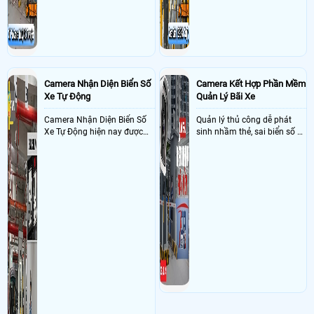
giải quyết vấn đề này
Camera Nhận Diện Biển Số
Camera Kết Hợp Phần Mềm
Xe Tự Động
Quản Lý Bãi Xe
Camera Nhận Diện Biển Số
Quản lý thủ công dễ phát
Xe Tự Động hiện nay được
sinh nhầm thẻ, sai biển số và
ứng dụng rộng rãi ở nhiều
khó đối soát doanh thu
nơi như bãi giữ xe, dẫy trọ,
tòa nhà, chung cư, các công
ty và xí nghiệp giúp quản lý
xe ra , vào chính xác nhờ
công nghê AI thông minh
nhận diện và dọc biển số xe
hạn chế sai sót mà trộm cắp
xe