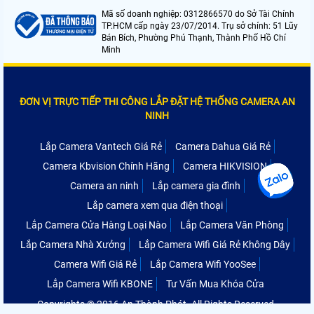
Mã số doanh nghiệp: 0312866570 do Sở Tài Chính
TP.HCM cấp ngày 23/07/2014. Trụ sở chính: 51 Lũy
Bán Bích, Phường Phú Thạnh, Thành Phố Hồ Chí
Minh
ĐƠN VỊ TRỰC TIẾP THI CÔNG LẮP ĐẶT HỆ THỐNG CAMERA AN
NINH
Lắp Camera Vantech Giá Rẻ
Camera Dahua Giá Rẻ
Camera Kbvision Chính Hãng
Camera HIKVISION
Camera an ninh
Lắp camera gia đình
Lắp camera xem qua điện thoại
Lắp Camera Cửa Hàng Loại Nào
Lắp Camera Văn Phòng
Lắp Camera Nhà Xưởng
Lắp Camera Wifi Giá Rẻ Không Dây
Camera Wifi Giá Rẻ
Lắp Camera Wifi YooSee
Lắp Camera Wifi KBONE
Tư Vấn Mua Khóa Cửa
Copyrights © 2016 An Thành Phát. All Rights Reserved.