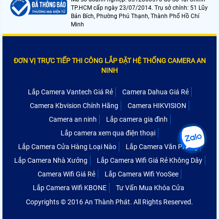
TP.HCM cấp ngày 23/07/2014. Trụ sở chính: 51 Lũy
Bán Bích, Phường Phú Thạnh, Thành Phố Hồ Chí
Minh
ĐƠN VỊ TRỰC TIẾP THI CÔNG LẮP ĐẶT HỆ THỐNG CAMERA AN
NINH
Lắp Camera Vantech Giá Rẻ
Camera Dahua Giá Rẻ
Camera Kbvision Chính Hãng
Camera HIKVISION
Camera an ninh
Lắp camera gia đình
Lắp camera xem qua điện thoại
Lắp Camera Cửa Hàng Loại Nào
Lắp Camera Văn Phòng
Lắp Camera Nhà Xưởng
Lắp Camera Wifi Giá Rẻ Không Dây
Camera Wifi Giá Rẻ
Lắp Camera Wifi YooSee
Lắp Camera Wifi KBONE
Tư Vấn Mua Khóa Cửa
Copyrights © 2016 An Thành Phát. All Rights Reserved.