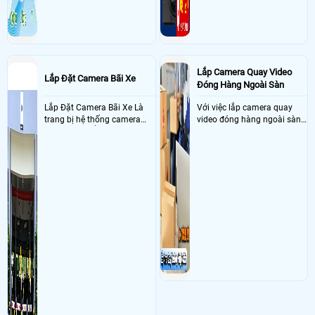
Lắp Camera Quay Video
Lắp Đặt Camera Bãi Xe
Đóng Hàng Ngoài Sàn
Lắp Đặt Camera Bãi Xe Là
Với việc lắp camera quay
trang bị hệ thống camera
video đóng hàng ngoài sàn
nhận diện biển số tại khu
thì đây là một giải pháp
vực cổng của các bãi giữ xe
camera cực kì cần thiết cho
kết hợp với phần mềm quản
các shop kinh doanh online
lý để ghi nhận lượt xe ra vào
đều nên sử dụng để có thể
chụp hình thông tin xe và
bảo vệ quyền lợi shop tránh
biển số lưu trực tiếp về máy
được các tình trạng bị đánh
tinh trạm để nhân viên tiện
mất cắp hàng hóa
đối soát, tính tiền xe xe ra
khỏi bãi