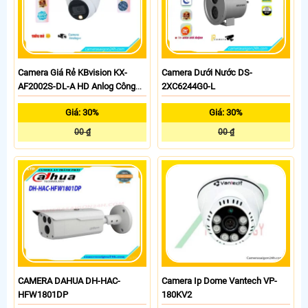
Camera Giá Rẻ KBvision KX-
Camera Dưới Nước DS-
AF2002S-DL-A HD Anlog Công
2XC6244G0-L
Nghệ Mới
Giá: 30%
Giá: 30%
00 ₫
00 ₫
CAMERA DAHUA DH-HAC-
Camera Ip Dome Vantech VP-
HFW1801DP
180KV2