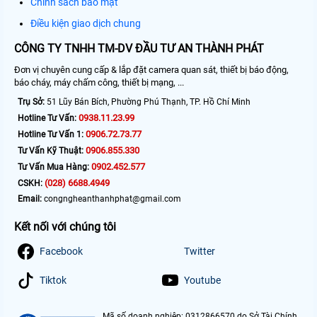
Chính sách bảo mật
Điều kiện giao dịch chung
CÔNG TY TNHH TM-DV ĐẦU TƯ AN THÀNH PHÁT
Đơn vị chuyên cung cấp & lắp đặt camera quan sát, thiết bị báo động,
báo cháy, máy chấm công, thiết bị mạng, ...
Trụ Sở:
51 Lũy Bán Bích, Phường Phú Thạnh, TP. Hồ Chí Minh
0938.11.23.99
Hotline Tư Vấn:
0906.72.73.77
Hotline Tư Vấn 1:
0906.855.330
Tư Vấn Kỹ Thuật:
0902.452.577
Tư Vấn Mua Hàng:
(028) 6688.4949
CSKH:
Email:
congngheanthanhphat@gmail.com
Kết nối với chúng tôi
Facebook
Twitter
Tiktok
Youtube
Mã số doanh nghiệp: 0312866570 do Sở Tài Chính