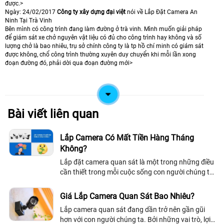
được.>
Ngày: 24/02/2017
Công ty xây dựng đại việt
nói về Lắp Đặt Camera An
Ninh Tại Trà Vinh
Bên mình có công trình đang làm đường ở trà vinh. Mình muốn giải pháp
để giám sát xe chở nguyên vật liệu có đủ cho công trình hay không và số
lượng chở là bao nhiêu, trụ sở chính công ty là tp hồ chí minh có giám sát
được không, chổ công trình thường xuyên duy chuyển khi mỗi lần xong
đoạn đường đó, phải dời qua đoạn đường mới>
Bài viết liên quan
Lắp Camera Có Mất Tiền Hàng Tháng
Không?
Lắp đặt camera quan sát là một trong những điều
cần thiết trong mỗi cuộc sống con người chúng ta,
chúng giúp ta có thể đảm bảo được an ninh, bảo
vệ tài sản cũng như an toàn của...
Giá Lắp Camera Quan Sát Bao Nhiêu?
Lắp camera quan sát đang dần trở nên gần gũi
hơn với con người chúng ta. Bởi những vai trò, lợi