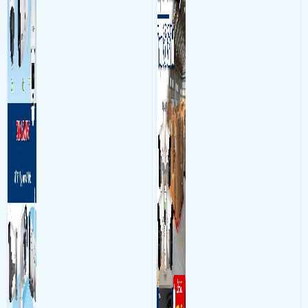
và âm thanh trong phòng
bộ gồm 4 camera, 1 đầu ghi
làm việc với mục đích giám
hình, ổ cứng, switch mang
sát quá trình làm việc của
đến giải pháp giám sát kho
nhân viên, bảo vệ tài sản,
hàng 24/7 ổn định với độ
theo dõi an ninh trong thời
sắc nét cao
gian thực qua điện thoại
hoặc máy tính từ xa