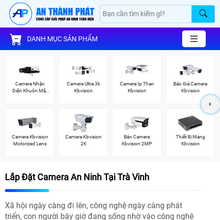
DANH MỤC SẢN PHẨM
Camera Nhận
Camera Ultra 3k
Camera Ip Than
Báo Giá Camera
Diện Khuôn Mặt
Kbvision
Kbvision
Kbvision
Kbvision
Camera Kbvision
Camera Kbvision
Bán Camera
Thiết Bị Mạng
Motorized Lens
2K
Kbvision 2MP
Kbvision
Lắp Đặt Camera An Ninh Tại Trà Vinh
Xã hội ngày càng đi lên, công nghệ ngày càng phát
triển, con người bây giờ đang sống nhờ vào công nghệ