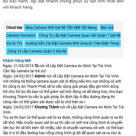
độ bảo hành, lắp đặt nhanh chóng phục vụ tận tình nhất đến
với khách hàng.
Cloud key:
Mua Camera Wifi Giá Rẻ Tiền Mất Tật Mang
Báo Giá
Camera Hikvision
Công Ty Lắp Đặt Camera Quan Sát Quận 7 Giá Rẻ
Và Uy Tín
Hướng Dẫn Cài Đặt Camera Wifi Uniarch Trên Điện Thoại
Công Ty Lắp Camera Quận 2 Giá Rẻ
Khách Hàng Mới
Ngày: 21/05/2019
Tú
nói về Lắp Đặt Camera An Ninh Tại Trà Vinh
Cần lắp camera tại trà cú>
Ngày: 24/02/2017
Admin
nói về Lắp Đặt Camera An Ninh Tại Trà Vinh
Với những hệ thống camera quan sát di động nếu khu vực không có wifi
thì công ty An Thành Phát sẽ tư vấn dùng giải pháp đầu ghi hình dùng
tót cho 3G lúc đó bạn có thể giám sát linh động và dễ dàng hơn, như bạn
Khương Thành tư vấn là giải pháp ổn định lắp ở đầu đường đang thi
công vẫn có thể giám sát được vật tư chở trên xe.>
Ngày: 24/02/2017
Khương Thành
nói về Lắp Đặt Camera An Ninh Tại Trà
Vinh
Trụ sợ thì bạn có thể quan sát từ xa được, những công trình quản lý xe thì
rất khó. Nếu muốn quan sát từ xa thì cần có wifi mà công trình di chuyển
liên tục thì sẽ tốn kém rất nhiều, cần di chuyển camera với wifi. có thể bạn
lắp ở vị trí đầu đường hay cổng công trình gì đó để quan sát xe ra vào là