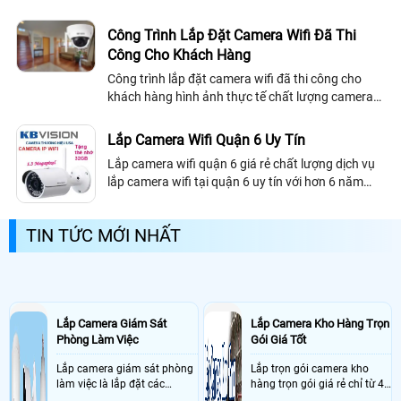
ích về vấn để bảo vệ an ninh mà chúng đem lại vô
cùng hiệu quả
Công Trình Lắp Đặt Camera Wifi Đã Thi
Công Cho Khách Hàng
Công trình lắp đặt camera wifi đã thi công cho
khách hàng hình ảnh thực tế chất lượng camera
wifi khách hàng tham khảo
Lắp Camera Wifi Quận 6 Uy Tín
Lắp camera wifi quận 6 giá rẻ chất lượng dịch vụ
lắp camera wifi tại quận 6 uy tín với hơn 6 năm
kinh nghiệm lắp camera cho văn phòng gia đình
cửa hàng chất lượng, luôn tư vấn khách hàng tại
TIN TỨC MỚI NHẤT
quận 6 chọn những sản phẩm tốt nhất uy tín nhất.
Lắp Camera Giám Sát
Lắp Camera Kho Hàng Trọn
Phòng Làm Việc
Gói Giá Tốt
Lắp camera giám sát phòng
Lắp trọn gói camera kho
làm việc là lắp đặt các
hàng trọn gói giá rẻ chỉ từ 4
camera ghi hình ảnh sắc nét
triệu đồng sở hữu ngày trọn