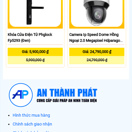
Khóa Cửa Điện Tử Phglock
Camera Ip Speed Dome Hồng
Fp5293 (Đen)
Ngoại 2.0 Megapixel Hdparagon
HDS-PT5225IR-A
Giá: 5,900,000 ₫
Giá: 24,790,000 ₫
5,900,000 ₫
24,790,000 ₫
Hình thức mua hàng
Chính sách giao nhận