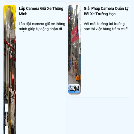
Lắp Camera Giữ Xe Thông
Giải Pháp Camera Quản Lý
Minh
Bãi Xe Trường Học
Lắp đặt camera giữ xe thông
Với môi trường tại trường
minh giúp tự động nhận diện
học thì việc hàng trăm chiếc
biển số nâng cao tính bảo
xe vào trường cùng lúc vậy
mật tài sản giảm thiểu tình
nên việc quản lý và đảm báo
trạng ùn tắc tại cửa ra vào
số lượng xe vào một lần là
và cắt giảm chi phí thuê
điều cực kì khó để quản lý,
nhân viên giữ xe
vậy nên việc áp dụng giải
pháp camera quản lý bãi xe
trường học sẽ cực kì đáng
đầu tư giúp nhanh chóng
giải quyết vấn đề này