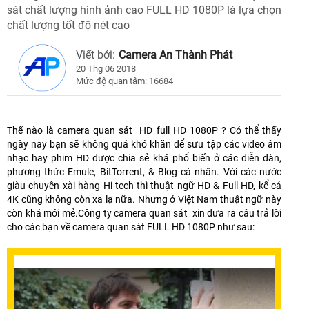
sát chất lượng hình ảnh cao FULL HD 1080P là lựa chọn
chất lượng tốt độ nét cao
Viết bởi:
Camera An Thành Phát
20 Thg 06 2018
Mức độ quan tâm: 16684
Thế nào là camera quan sát HD full HD 1080P ? Có thể thấy
ngày nay bạn sẽ không quá khó khăn để sưu tập các video âm
nhạc hay phim HD được chia sẻ khá phổ biến ở các diễn đàn,
phương thức Emule, BitTorrent, & Blog cá nhân. Với các nước
giàu chuyên xài hàng Hi-tech thì thuật ngữ HD & Full HD, kể cả
4K cũng không còn xa lạ nữa. Nhưng ở Việt Nam thuật ngữ này
còn khá mới mẻ.Công ty camera quan sát xin đưa ra câu trả lời
cho các bạn về camera quan sát FULL HD 1080P như sau: