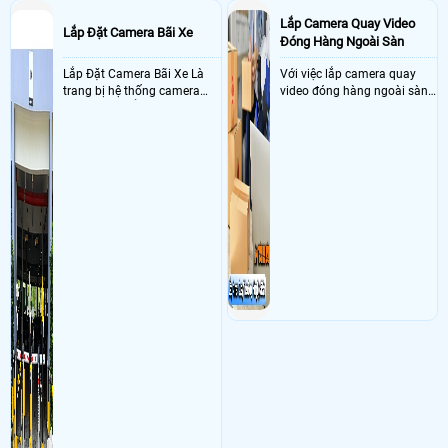
Lắp Camera Quay Video
Lắp Đặt Camera Bãi Xe
Đóng Hàng Ngoài Sàn
Lắp Đặt Camera Bãi Xe Là
Với việc lắp camera quay
trang bị hệ thống camera
video đóng hàng ngoài sàn
nhận diện biển số tại khu
thì đây là một giải pháp
vực cổng của các bãi giữ xe
camera cực kì cần thiết cho
kết hợp với phần mềm quản
các shop kinh doanh online
lý để ghi nhận lượt xe ra vào
đều nên sử dụng để có thể
chụp hình thông tin xe và
bảo vệ quyền lợi shop tránh
biển số lưu trực tiếp về máy
được các tình trạng bị đánh
tinh trạm để nhân viên tiện
mất cắp hàng hóa
đối soát, tính tiền xe xe ra
khỏi bãi