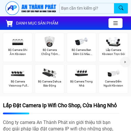
DANH MỤC SẢN PHẨM
Bộ Camera Ghi
Bộ Camera
Bộ Camera Ban
Lắp Camera
Âm Kbvision
Chống Trộm
Đêm Có Màu
Kbvision Trọn Gói
Kbvision
Kbvision
Bộ Camera
Bộ Camera Dahua
Bộ Camera Trong
Camera Đếm
Visioncop Full
Báo Động
Nhà
Người Kbvision
Color
Lắp Đặt Camera Ip Wifi Cho Shop, Cửa Hàng Nhỏ
Công ty camera An Thành Phát xin giới thiệu tới bạn
đọc giải pháp lắp đặt camera IP wifi cho những shop,