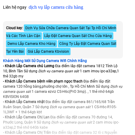
dịch vụ lắp camera cửa hàng
Liên hệ ngay
Cloud key:
Dịch Vụ Sửa Chữa Camera Quan Sát Tại Tp Hồ Chí Minh
Và Các Tỉnh Lân Cận
Lắp Đặt Camera Quan Sát Cho Cửa Hàng
Demo Lắp Camera Kho Hàng
Công Ty Lắp Đặt Camera Quan Sát
Tại Yên Bái
Giá Lắp Camera Kbvision
Khách Hàng Mới Sử Dụng Camera Wifi Chính Hãng
- Khách Lắp Camera chú Lương
Địa điểm lăp đặt camera 1812 Tỉnh Lộ
10, Bình Tân Sử dụng
Dịch vụ camera quan sát
1 cam imou ipc-a32ep,1
thê 32gb my
- Khách Lắp Camera bệnh viên phạm ngọc thach
Địa điểm lăp đặt
camera 120 hồng bàng,phường chợ lớn , Tp Hồ Chí Minh Sử dụng
Dịch vụ
camera quan sát
1 camera ezviz CS-H6c(PrO 3mp). , 1 thẻ nhớ 64gb
KBVISION 64GB
- Khách Lắp Camera nhật
Địa điểm lăp đặt camera 861/165/68 Trần
Xuân Soạn, Quận 7 Sử dụng
Dịch vụ camera quan sát
1 CS-H6c-R105-
1L3WF + 1 thẻ 64gb kbt
- Khách Lắp Camera Chị Lan
Địa điểm lăp đặt camera 70 đường 14,
Phước Long, Quận 9 Sử dụng
Dịch vụ camera quan sát
2 cam imou ipc-
a32ep,2 thẻ nhớ 64Gb kabe
- Khách Lắp Camera Chị Trân
Địa điểm lăp đặt camera 32 lô c Nguyễn