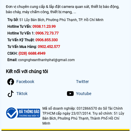
Đơn vị chuyên cung cấp & lắp đặt camera quan sát, thiết bị báo động,
báo cháy, máy chấm công, thiết bị mạng, ...
Trụ Sở:
51 Lũy Bán Bích, Phường Phú Thạnh, TP. Hồ Chí Minh
0938.11.23.99
Hotline Tư Vấn:
0906.72.73.77
Hotline Tư Vấn 1:
0906.855.330
Tư Vấn Kỹ Thuật:
0902.452.577
Tư Vấn Mua Hàng:
(028) 6688.4949
CSKH:
Email:
congngheanthanhphat@gmail.com
Kết nối với chúng tôi
Facebook
Twitter
Tiktok
Youtube
Mã số doanh nghiệp: 0312866570 do Sở Tài Chính
TP.HCM cấp ngày 23/07/2014. Trụ sở chính: 51 Lũy
Bán Bích, Phường Phú Thạnh, Thành Phố Hồ Chí
Minh