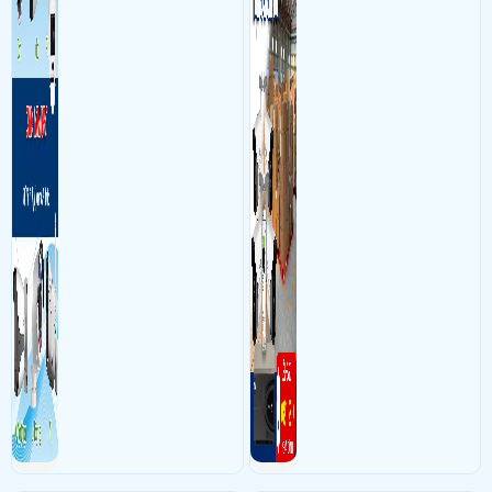
theo dõi an ninh trong thời
sắc nét cao
Ngày: 02/06/2017
Giang
nói về Lắp Đặt Camera Ip Wifi Cho Shop, Cửa
gian thực qua điện thoại
Hàng Nhỏ
hoặc máy tính từ xa
Can tim hieu thong tin ve camera ip>
Ngày: 18/03/2017
Trà mi
nói về Lắp Đặt Camera Ip Wifi Cho Shop, Cửa
Hàng Nhỏ
Cái này mình có thể tự lắp đặt được ko hay phải người của cửa hàng cài
đặt ạ>