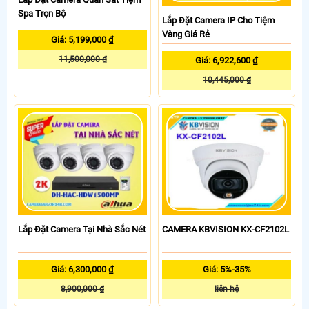
Spa Trọn Bộ
Lắp Đặt Camera IP Cho Tiệm
Vàng Giá Rẻ
Giá: 5,199,000 ₫
11,500,000 ₫
Giá: 6,922,600 ₫
10,445,000 ₫
Lắp Đặt Camera Tại Nhà Sắc Nét
CAMERA KBVISION KX-CF2102L
Giá: 6,300,000 ₫
Giá: 5%-35%
8,900,000 ₫
liên hệ