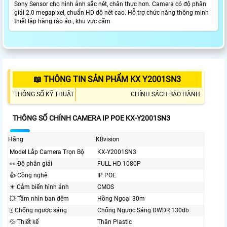
Sony Sensor cho hình ảnh sắc nét, chân thực hơn. Camera có độ phân
giải 2.0 megapixel, chuẩn HD độ nét cao. Hỗ trợ chức năng thông minh
thiết lập hàng rào ảo , khu vực cấm
📖 THÔNG TIN SẢN PHẨM KX Y2001SN3
THÔNG SỐ KỸ THUẬT
CHÍNH SÁCH BẢO HÀNH
THÔNG SỐ CHÍNH CAMERA IP POE KX-Y2001SN3
Hãng
KBvision
Model Lắp Camera Trọn Bộ
KX-Y2001SN3
️👀 Độ phân giải
FULL HD 1080P
👍 Công nghệ
IP POE
✴️ Cảm biến hình ảnh
CMOS
💥 Tầm nhìn ban đêm
Hồng Ngoại 30m
🀄 Chống ngược sáng
Chống Ngược Sáng DWDR 130db
💦 Thiết kế
Thân Plastic