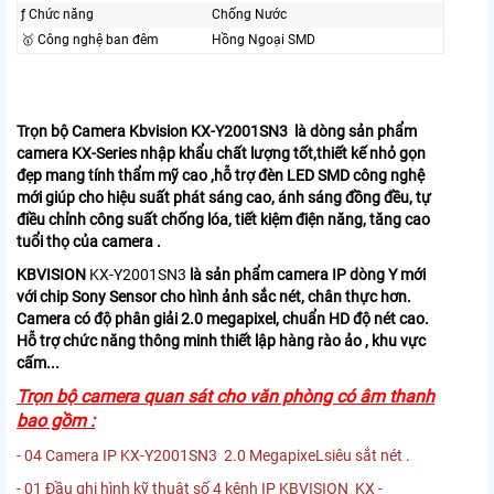
ƒ Chức năng
Chống Nước
🥇️ Công nghệ ban đêm
Hồng Ngoại SMD
Trọn bộ Camera Kbvision
KX-Y2001SN3
là dòng sản phẩm
camera KX-Series nhập khẩu chất lượng tốt,thiết kế nhỏ gọn
đẹp mang tính thẩm mỹ cao ,hỗ trợ đèn LED SMD công nghệ
mới giúp cho hiệu suất phát sáng cao, ánh sáng đồng đều, tự
điều chỉnh công suất chống lóa, tiết kiệm điện năng, tăng cao
tuổi thọ của camera .
KBVISION
KX-Y2001SN3
là sản phẩm camera IP dòng Y mới
với chip Sony Sensor cho hình ảnh sắc nét, chân thực hơn.
Camera có độ phân giải 2.0 megapixel, chuẩn HD độ nét cao.
Hỗ trợ chức năng thông minh thiết lập hàng rào ảo , khu vực
cấm...
Trọn bộ camera quan sát cho văn phòng có âm thanh
bao gồm :
- 04 Camera IP KX-Y2001SN3 2.0 MegapixeLsiêu sắt nét .
- 01 Đầu ghi hình kỹ thuật số 4 kênh IP KBVISION KX -