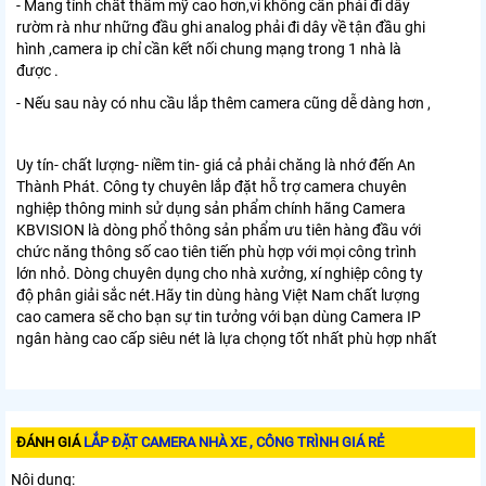
- Mang tính chất thẩm mỹ cao hơn,vì không cần phải đi dây
rườm rà như những đầu ghi analog phải đi dây về tận đầu ghi
hình ,camera ip chỉ cần kết nối chung mạng trong 1 nhà là
được .
- Nếu sau này có nhu cầu lắp thêm camera cũng dễ dàng hơn ,
Uy tín- chất lượng- niềm tin- giá cả phải chăng là nhớ đến An
Thành Phát. Công ty chuyên lắp đặt hỗ trợ camera chuyên
nghiệp thông minh sử dụng sản phẩm chính hãng Camera
KBVISION là dòng phổ thông sản phẩm ưu tiên hàng đầu với
chức năng thông số cao tiên tiến phù hợp với mọi công trình
lớn nhỏ. Dòng chuyên dụng cho nhà xưởng, xí nghiệp công ty
độ phân giải sắc nét.Hãy tin dùng hàng Việt Nam chất lượng
cao camera sẽ cho bạn sự tin tưởng với bạn dùng Camera IP
ngân hàng cao cấp siêu nét là lựa chọng tốt nhất phù hợp nhất
ĐÁNH GIÁ
LẮP ĐẶT CAMERA NHÀ XE , CÔNG TRÌNH GIÁ RẺ
Nội dung: