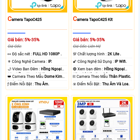
C
C
Amera TapoC425
Amera TapoC425 Kit
Giá bán: 5%-35%
Giá bán: 5%-35%
Giá Gốc:
Giá Gốc: Liên Hệ
️👀 Độ sắc nét :
FULL HD 1080P .
💯 Chất lượng hình :
2K Lite .
⚜️ Công Nghệ Camera :
IP.
🌠 Công Nghệ Sử Dụng :
IP Wifi.
🌙 Video Ban Đêm :
Hồng Ngoại
🔴 Xem ban đêm :
Hồng Ngoại
10m Hồng Ngoại SMD.
15m Có Màu Ban Ðêm.
👑 Camera Theo Mẫu
Dome Kim
⛓ Camera Theo Mẫu
Thân Plastic.
loại + Nhựa.
️ƒ Điểm Nỗi Bật :
Thu Âm.
️☣️ Điểm Nỗi Bật :
Thu Âm Và Loa.