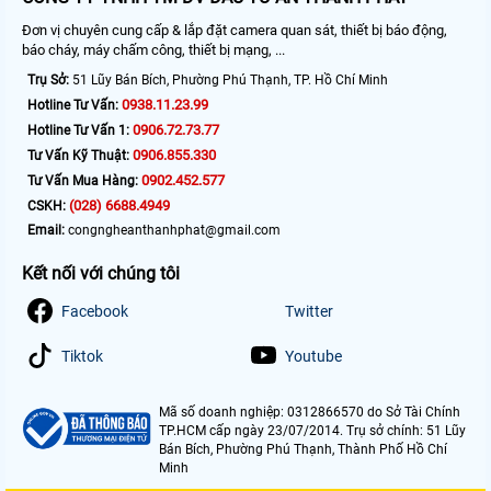
Đơn vị chuyên cung cấp & lắp đặt camera quan sát, thiết bị báo động,
báo cháy, máy chấm công, thiết bị mạng, ...
Trụ Sở:
51 Lũy Bán Bích, Phường Phú Thạnh, TP. Hồ Chí Minh
0938.11.23.99
Hotline Tư Vấn:
0906.72.73.77
Hotline Tư Vấn 1:
0906.855.330
Tư Vấn Kỹ Thuật:
0902.452.577
Tư Vấn Mua Hàng:
(028) 6688.4949
CSKH:
Email:
congngheanthanhphat@gmail.com
Kết nối với chúng tôi
Facebook
Twitter
Tiktok
Youtube
Mã số doanh nghiệp: 0312866570 do Sở Tài Chính
TP.HCM cấp ngày 23/07/2014. Trụ sở chính: 51 Lũy
Bán Bích, Phường Phú Thạnh, Thành Phố Hồ Chí
Minh