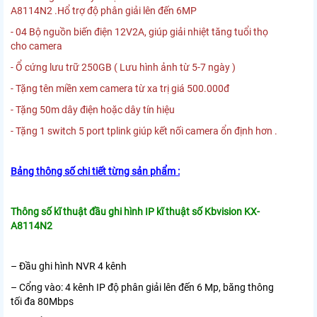
A8114N2 .Hổ trợ độ phân giải lên đến 6MP
- 04 Bộ nguồn biến điện 12V2A, giúp giải nhiệt tăng tuổi thọ
cho camera
- Ổ cứng lưu trữ 250GB ( Lưu hình ảnh từ 5-7 ngày )
- Tặng tên miền xem camera từ xa trị giá 500.000đ
- Tặng 50m dây điện hoặc dây tín hiệu
- Tặng 1 switch 5 port tplink giúp kết nối camera ổn định hơn .
Bảng thông số chi tiết từng sản phẩm :
Thông số kĩ thuật đầu ghi hình IP kĩ thuật số Kbvision KX-
A8114N2
– Đầu ghi hình NVR 4 kênh
– Cổng vào: 4 kênh IP độ phân giải lên đến 6 Mp, băng thông
tối đa 80Mbps