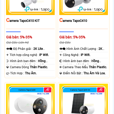
C
C
Amera TapoC410 KIT
Amera TapoC410
Giá bán: 5%-35%
Giá bán: 5%-35%
Giá Gốc: Liên Hệ
Giá Gốc:
👁️‍🗨 Độ Phân giải :
2K Lite .
👁️‍🗨 Hình Ành Chất Lượng :
2K
Lite .
⚜️ Tích hợp công nghệ :
IP Wifi.
⚜️ Công Nghệ :
IP Wifi.
🌛 Hình ảnh ban đêm :
Hồng
🌔 Hình ảnh ban đêm :
Hồng
Ngoại 10m Có Màu Ban Ðêm.
Ngoại 10m Có Màu Ban Ðêm.
💎 Camera Dòng
Thân Plastic.
❄ Camera Theo Mẫu
Thân Plastic.
️ლ Tích Hợp :
Thu Âm.
️💎 Điểm Nỗi Bật :
Thu Âm Và Loa.