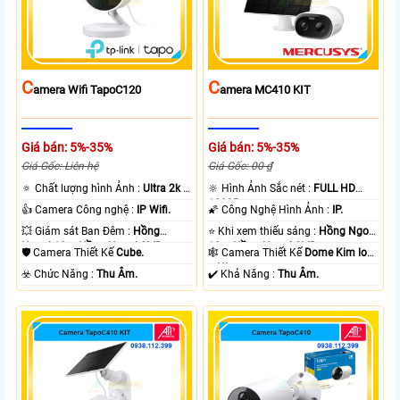
C
C
Amera Wifi TapoC120
Amera MC410 KIT
Giá bán: 5%-35%
Giá bán: 5%-35%
Giá Gốc: Liên hệ
Giá Gốc: 00 ₫
🔅 Chất lượng hình Ảnh :
Ultra 2k +
🔆 Hình Ảnh Sắc nét :
FULL HD
.
1080P .
👍 Camera Công nghệ :
IP Wifi.
🌠 Công Nghệ Hình Ảnh :
IP.
💥 Giám sát Ban Đêm :
Hồng
⭐ Khi xem thiếu sáng :
Hồng Ngoại
Ngoại 10m Hồng Ngoại SMD.
10m Hồng Ngoại SMD.
🛡 Camera Thiết Kế
Cube.
🕸️ Camera Thiết Kế
Dome Kim loại
+ Nhựa.
️☣️ Chức Năng :
Thu Âm.
️✔️ Khả Năng :
Thu Âm.