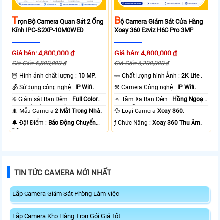
T
B
Rọn Bộ Camera Quan Sát 2 Ống
Ộ Camera Giám Sát Cửa Hàng
Kính IPC-S2XP-10M0WED
Xoay 360 Ezviz H6C Pro 3MP
Giá bán: 4,800,000 ₫
Giá bán: 4,800,000 ₫
Giá Gốc: 6,800,000 ₫
Giá Gốc: 6,200,000 ₫
🦉 Hình ảnh chất lượng :
10 MP.
️👀 Chất lượng hình Ảnh :
2K Lite .
🕉️ Sử dụng công nghệ :
IP Wifi.
⚒ Camera Công nghệ :
IP Wifi.
❈ Giám sát Ban Đêm :
Full Color
🔅 Tầm Xa Ban Đêm :
Hồng Ngoại
20m Có Màu Ban Ðêm.
10m Hồng Ngoại Smart IR.
🐜 Mẫu Camera
2 Mắt Trong Nhà.
💦 Loại Camera
Xoay 360.
️🔔 Đặt Điểm :
Báo Động Chuyển
️ƒ Chức Năng :
Xoay 360 Thu Âm.
Động.
TIN TỨC CAMERA MỚI NHẤT
Lắp Camera Giám Sát Phòng Làm Việc
Lắp Camera Kho Hàng Trọn Gói Giá Tốt