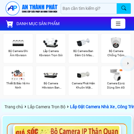
DANH MỤC SẢN PHẨM
Bộ Camera Ghi
Lắp Camera
Bộ Camera Ban
Bộ Camera
Âm Kbvision
Kbvision Trọn Gói
Đêm Có Màu
Chống Trộm
Kbvision
Kbvision
Thiết Bị Bảo Vệ An
Bộ Camera
Camera Phát Hiện
Camera Ezviz
Ninh
Hikvision Ban
Khuôn Mặt
Dùng Sim 4G
Đêm Có Màu
Dahua
›
›
Trang chủ
Lắp Camera Trọn Bộ
Lắp Đặt Camera Nhà Xe , Công Trì