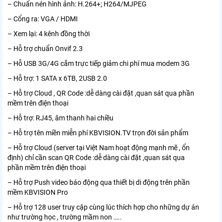
– Chuẩn nén hình ảnh: H.264+; H264/MJPEG
– Cổng ra: VGA / HDMI
– Xem lại: 4 kênh đồng thời
– Hỗ trợ chuẩn Onvif 2.3
– Hỗ USB 3G/4G cắm trực tiếp giảm chi phí mua modem 3G
– Hỗ trợ: 1 SATA x 6TB, 2USB 2.0
– Hỗ trợ Cloud , QR Code :dễ dàng cài đặt ,quan sát qua phần
mềm trên điện thoại
– Hỗ trợ: RJ45, âm thanh hai chiều
– Hỗ trợ tên miền miễn phí KBVISION.TV trọn đời sản phẩm
– Hỗ trợ Cloud (server tại Việt Nam hoạt động mạnh mẽ , ổn
định) chỉ cần scan QR Code :dễ dàng cài đặt ,quan sát qua
phần mềm trên điện thoại
– Hỗ trợ Push video báo động qua thiết bị di động trên phần
mềm KBVISION Pro
– Hỗ trợ 128 user truy cập cùng lúc thích hợp cho những dự án
như trường học , trường mầm non …..