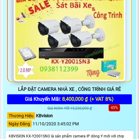
LẮP ĐẶT CAMERA NHÀ XE , CÔNG TRÌNH GIÁ RẺ
Giá Khuyến Mãi:
8,400,000 ₫
(+ VAT 8%)
45%
Giá Niêm Yết:15,230,000 ₫
Thương Hiệu
KBvision
Ngày Đăng
11/10/2020 3:45:02 PM
KBVISION KX-Y2001SN3 là sản phẩm camera IP dòng Y mới với chip