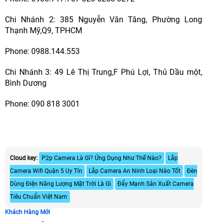
Chi Nhánh 2: 385 Nguyễn Văn Tăng, Phường Long
Thạnh Mỹ,Q9, TPHCM
Phone: 0988.144.553
Chi Nhánh 3: 49 Lê Thị Trung,F Phú Lợi, Thủ Dầu một,
Bình Dương
Phone: 090 818 3001
Cloud key:
P2p Camera Là Gì? Ứng Dụng Như Thế Nào?
Lắp
Camera Wifi Quận 5 Uy Tín
Lắp Camera An Ninh Loại Nào Tốt
Đèn
Dùng Điện Năng Lượng Mặt Trời Là Gì
Đẩy Mạnh Sản Xuất Camera
Tiêu Chuẩn Việt Nam
Khách Hàng Mới