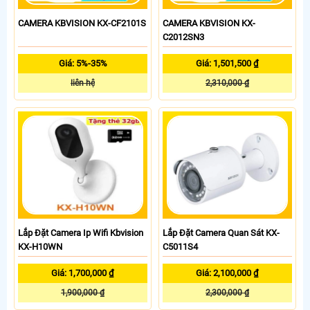
CAMERA KBVISION KX-CF2101S
CAMERA KBVISION KX-
C2012SN3
Giá: 5%-35%
Giá: 1,501,500 ₫
liên hệ
2,310,000 ₫
Lắp Đặt Camera Ip Wifi Kbvision
Lắp Đặt Camera Quan Sát KX-
KX-H10WN
C5011S4
Giá: 1,700,000 ₫
Giá: 2,100,000 ₫
1,900,000 ₫
2,300,000 ₫