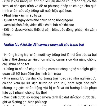
- Chú ý khả năng lưu trữ dữ liệu lâu dài để chủ trang trại có thể
xem lại các quá trình và đề ra phương pháp thích hợp cho quá
trình chăm sóc cây trồng vật nuôi hiệu quả hơn.
- Phát hiện xâm nhập từ xa
- Quan sát ngày đêm nhờ chức năng hồng ngoại
- Xem lại hình ảnh, video đã diễn ra bất cứ khi nào
- Kết nôi được với các thiết bị cảm biến, báo động, phát hiện xâm
nhập…
Những lưu ý khi lắp đặt camera quan sát cho trang trại
- Những trang trại chăn nuôi hay trồng trọt là nơi ẩm ướt và bụi
bẩn vì thế chúng ta nên chọn những camera có khả năng chống
chịu mưa nắng tốt.
- Chúng ta có thể chọn những camera công nghệ starlight giúp
quan sát tốt ban đêm cho hình ảnh màu
- Khả năng lưu trữ dài, chủ trang trại hoặc các nhà nghiên cứu
có thể xem lại sự kiện trước đó khá lâu, phát hiện các biến
chứng, nguyên nhân động vật bị chết và có hướng khắc phục
hậu quả nhanh chóng, kịp thời
- Xác định được số lượng camera định lắp đặt để chọn được đầu
ghi và ổ cứng ghi hình phù hợp