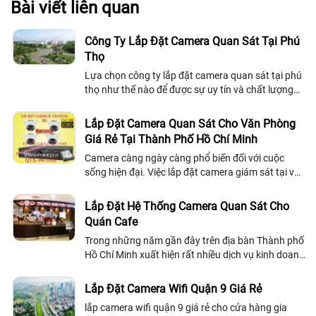
Bài viết liên quan
Công Ty Lắp Đặt Camera Quan Sát Tại Phú
Thọ
Lựa chọn công ty lắp đặt camera quan sát tại phú
thọ như thế nào để được sự uy tín và chất lượng
tốt, công ty lắp đặt camera quan sát chúng tôi xin
chia sẻ đến khách hàng danh sách một số công ty
Lắp Đặt Camera Quan Sát Cho Văn Phòng
lắp đặt camera quan sát tại phú thọ.
Giá Rẻ Tại Thành Phố Hồ Chí Minh
Camera càng ngày càng phổ biến đối với cuộc
sống hiện đại. Việc lắp đặt camera giám sát tại văn
phòng làm việc là giải pháp an ninh giúp chủ
doanh nghiệp vừa có thể giám sát nhân viên vừa
Lắp Đặt Hệ Thống Camera Quan Sát Cho
bảo vệ tài sản một cách hiệu quả nhất
Quán Cafe
Trong những năm gần đây trên địa bàn Thành phố
Hồ Chí Minh xuất hiện rất nhiều dịch vụ kinh doanh
quán cafe lớn nhỏ khác nhau. Và mô hình kinh
doanh này thu hút rất nhiều lượng khách hàng nên
Lắp Đặt Camera Wifi Quận 9 Giá Rẻ
việc quản lí an ninh của quán là điều hết sức cần
lắp camera wifi quận 9 giá rẻ cho cửa hàng gia
thiết