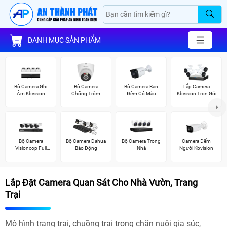
DANH MỤC SẢN PHẨM
Bộ Camera Ghi
Bộ Camera
Bộ Camera Ban
Lắp Camera
Âm Kbvision
Chống Trộm
Đêm Có Màu
Kbvision Trọn Gói
Kbvision
Kbvision
Bộ Camera
Bộ Camera Dahua
Bộ Camera Trong
Camera Đếm
Visioncop Full
Báo Động
Nhà
Người Kbvision
Color
Lắp Đặt Camera Quan Sát Cho Nhà Vườn, Trang
Trại
Mô hình trang trại, chuồng trại trong chăn nuôi gia súc,