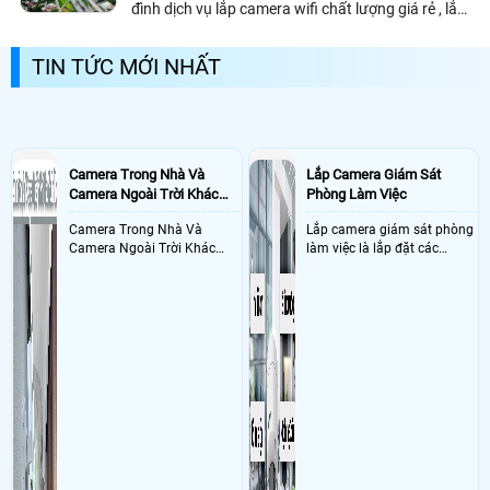
đình dịch vụ lắp camera wifi chất lượng giá rẻ , lắp
camera wifi quận 9 cho cửa hàng , gia đình và văn
phòng là giải pháp camera tiết kiệm chi phí hiệu
TIN TỨC MỚI NHẤT
quả giám sát.
Camera Trong Nhà Và
Lắp Camera Giám Sát
Camera Ngoài Trời Khác
Phòng Làm Việc
Nhau Như Thế Nào
Camera Trong Nhà Và
Lắp camera giám sát phòng
Camera Ngoài Trời Khác
làm việc là lắp đặt các
Nhau ở tính năng chống
camera ghi hình ảnh sắc nét
nước và chống bụi của
và âm thanh trong phòng
camera
làm việc với mục đích giám
sát quá trình làm việc của
nhân viên, bảo vệ tài sản,
theo dõi an ninh trong thời
gian thực qua điện thoại
hoặc máy tính từ xa