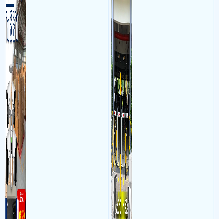
bộ gồm 4 camera, 1 đầu ghi
vực cổng của các bãi giữ xe
hình, ổ cứng, switch mang
kết hợp với phần mềm quản
đến giải pháp giám sát kho
lý để ghi nhận lượt xe ra vào
hàng 24/7 ổn định với độ
chụp hình thông tin xe và
sắc nét cao
biển số lưu trực tiếp về máy
tinh trạm để nhân viên tiện
đối soát, tính tiền xe xe ra
khỏi bãi