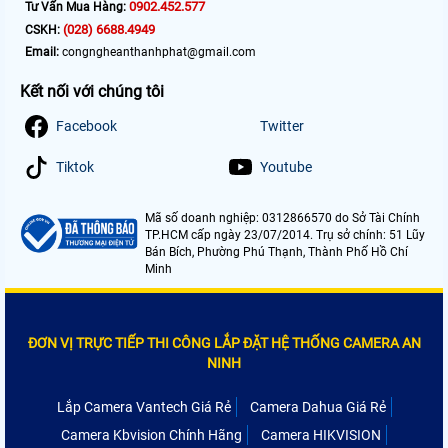
0902.452.577
Tư Vấn Mua Hàng:
(028) 6688.4949
CSKH:
Email:
congngheanthanhphat@gmail.com
Kết nối với chúng tôi
Facebook
Twitter
Tiktok
Youtube
Mã số doanh nghiệp: 0312866570 do Sở Tài Chính
TP.HCM cấp ngày 23/07/2014. Trụ sở chính: 51 Lũy
Bán Bích, Phường Phú Thạnh, Thành Phố Hồ Chí
Minh
ĐƠN VỊ TRỰC TIẾP THI CÔNG LẮP ĐẶT HỆ THỐNG CAMERA AN
NINH
Lắp Camera Vantech Giá Rẻ
Camera Dahua Giá Rẻ
Camera Kbvision Chính Hãng
Camera HIKVISION