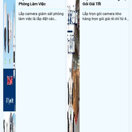
Phòng Làm Việc
Gói Giá Tốt
Lắp camera giám sát phòng
Lắp trọn gói camera kho
làm việc là lắp đặt các
hàng trọn gói giá rẻ chỉ từ 4
camera ghi hình ảnh sắc nét
triệu đồng sở hữu ngày trọn
và âm thanh trong phòng
bộ gồm 4 camera, 1 đầu ghi
làm việc với mục đích giám
hình, ổ cứng, switch mang
sát quá trình làm việc của
đến giải pháp giám sát kho
nhân viên, bảo vệ tài sản,
hàng 24/7 ổn định với độ
theo dõi an ninh trong thời
sắc nét cao
gian thực qua điện thoại
hoặc máy tính từ xa