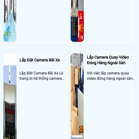
Lắp Camera Quay Video
Lắp Đặt Camera Bãi Xe
Đóng Hàng Ngoài Sàn
Lắp Đặt Camera Bãi Xe Là
Với việc lắp camera quay
trang bị hệ thống camera
video đóng hàng ngoài sàn
nhận diện biển số tại khu
thì đây là một giải pháp
vực cổng của các bãi giữ xe
camera cực kì cần thiết cho
kết hợp với phần mềm quản
các shop kinh doanh online
lý để ghi nhận lượt xe ra vào
đều nên sử dụng để có thể
chụp hình thông tin xe và
bảo vệ quyền lợi shop tránh
biển số lưu trực tiếp về máy
được các tình trạng bị đánh
tinh trạm để nhân viên tiện
mất cắp hàng hóa
đối soát, tính tiền xe xe ra
khỏi bãi