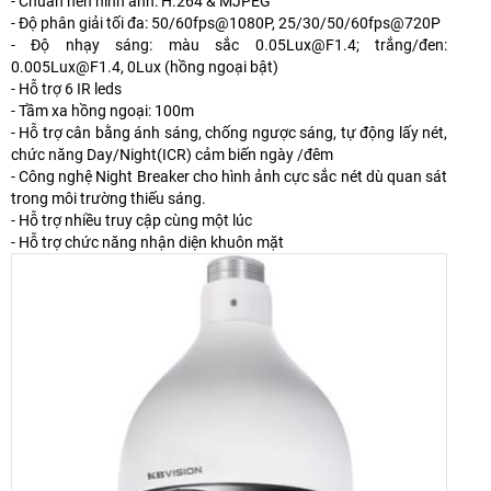
- Chuẩn nén hình ảnh: H.264 & MJPEG
- Độ phân giải tối đa: 50/60fps@1080P, 25/30/50/60fps@720P
- Độ nhạy sáng: màu sắc 0.05Lux@F1.4; trắng/đen:
0.005Lux@F1.4, 0Lux (hồng ngoại bật)
- Hỗ trợ 6 IR leds
- Tầm xa hồng ngoại: 100m
- Hỗ trợ cân bằng ánh sáng, chống ngược sáng, tự động lấy nét,
chức năng Day/Night(ICR) cảm biến ngày /đêm
- Công nghệ Night Breaker cho hình ảnh cực sắc nét dù quan sát
trong môi trường thiếu sáng.
- Hỗ trợ nhiều truy cập cùng một lúc
- Hỗ trợ chức năng nhận diện khuôn mặt