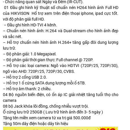
- Chức năng quan sát Ngày và Đêm (IR-CUT).
01 Đầu ghi hình kỹ thuật số chuẩn nén H264 hình ảnh Full HD
của HIKVISON Hổ trợ xem trên điện thoại iphone, ipad cực tốt.
với độ phân giải full HD.
– Đầu ghi hình HD-TVI 4 kênh.
– Chuẩn nén hình ảnh: H.264 và Dual-stream cho hình ảnh đẹp
và sắc nét.
– Hỗ trợ chuẩn nén hình ảnh H.264+ tăng gấp đôi dung lượng
lưu trữ.
– Độ phân giải: 1.0 Megapixel.
– Độ phân giải thời gian thực: Full channel @ 720P.
– Hỗ trợ các loại camera: Ngõ vào HDTVI (720P/25, 720P/30),
ngõ vào AHD: 720P/25, 720P/30, CVBS.
– Hỗ trợ 2 cổng USB 2.0.
– Hỗ trợ 1 ổ cứng SATA dung lượng mỗi ổ 6TB.
– Hỗ trợ âm thanh: 2 chiều.
04 Bộ nguồn biến điện, có ổn áp IC giải nhiệt tăng tuổi thọ cho
camera
08 bộ Jack khóa lõi đồng, chống nhiễu vượt trội.
Ổ cứng lưu trữ 250GB ( Lưu trữ hình ảnh đến 3- 5 ngày )
Tặng tên miền xem camera từ xa trị giá 500.000đ
Tặng 50m dây điện hoặc dây tín hiệu