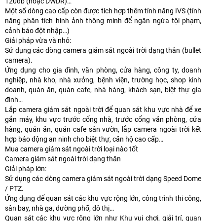
120db (hoặc DWDR)…
Một số dòng cao cấp còn được tích hợp thêm tính năng IVS (tính
năng phân tích hình ảnh thông minh để ngăn ngừa tội phạm,
cảnh báo đột nhập…)
Giải pháp vừa và nhỏ:
Sử dụng các dòng camera giám sát ngoài trời dạng thân (bullet
camera).
Ứng dụng cho gia đình, văn phòng, cửa hàng, công ty, doanh
nghiệp, nhà kho, nhà xưởng, bệnh viện, trường học, shop kinh
doanh, quán ăn, quán cafe, nhà hàng, khách sạn, biệt thự gia
đình…
Lắp camera giám sát ngoài trời để quan sát khu vực nhà để xe
gắn máy, khu vực trước cổng nhà, trước cổng văn phòng, cửa
hàng, quán ăn, quán cafe sân vườn, lắp camera ngoài trời kết
hợp báo động an ninh cho biệt thự, căn hộ cao cấp…
Mua camera giám sát ngoài trời loại nào tốt
Camera giám sát ngoài trời dạng thân
Giải pháp lớn:
Sử dụng các dòng camera giám sát ngoài trời dạng Speed Dome
/ PTZ.
Ứng dụng để quan sát các khu vực rộng lớn, công trình thi công,
sân bay, nhà ga, đường phố, đô thị…
Quan sát các khu vực rộng lớn như Khu vui chơi, giải trí, quan