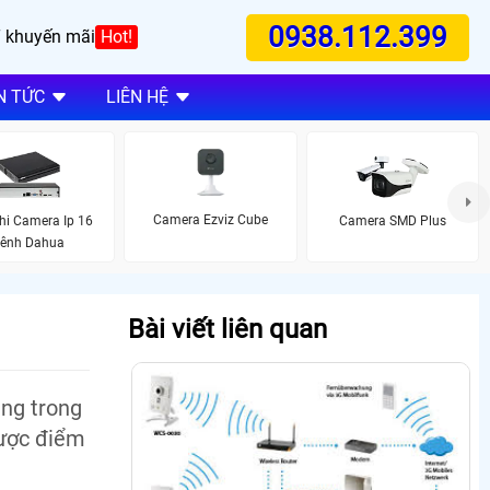
0938.112.399
 khuyến mãi
Hot!
N TỨC
LIÊN HỆ
Camera Ezviz Cube
hi Camera Ip 16
Camera SMD Plus
ênh Dahua
Bài viết liên quan
àng trong
hược điểm