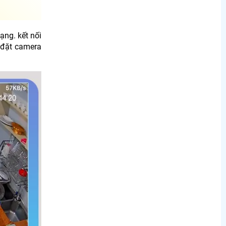
ạng. kết nối
p đặt camera