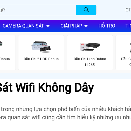
CT
CAMERA QUAN SÁT
GIẢI PHÁP
HỖ TRỢ
TI
 Dahua
Đầu Ghi 2 HDD Dahua
Đầu Ghi Hình Dahua
Đầu G
H.265
K
át Wifi Không Dây
 trong những lựa chọn phổ biến của nhiều khách h
era quan sát wifi cũng cần tìm hiểu kỹ những ưu n