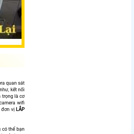
ra quan sát
như, kết nối
 trọng là cơ
camera wifi
i đơn vị
LẮP
g có thể bạn