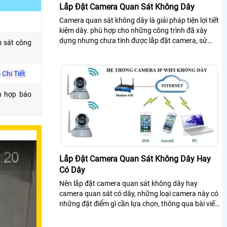
Lắp Đặt Camera Quan Sát Không Dây
Camera quan sát không dây là giải pháp tiện lợi tiết
kiệm dây. phù hợp cho những công trình đã xây
dựng nhưng chưa tính được lắp đặt camera, sử
m sát công
dụng camera quan sát không dây có nhiều chức
năng và thông dụng
m
Chi Tiết
h hợp báo
Lắp Đặt Camera Quan Sát Không Dây Hay
Có Dây
Nên lắp đặt camera quan sát không dây hay
camera quan sát có dây, những loại camera này có
những đặt điểm gì cần lựa chọn, thông qua bài viết
này khách hàng sẽ biết và hiểu hơn.