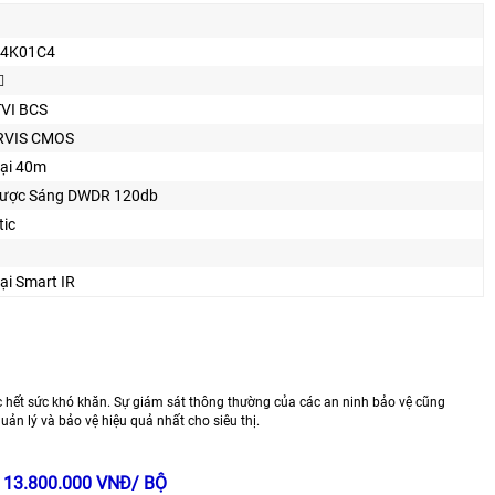
D4K01C4

TVI BCS
RVIS CMOS
ại 40m
ược Sáng DWDR 120db
tic
i Smart IR
ệc hết sức khó khăn. Sự giám sát thông thường của các an ninh bảo vệ cũng
uản lý và bảo vệ hiệu quả nhất cho siêu thị.
òn 13.800.000 VNĐ/ BỘ