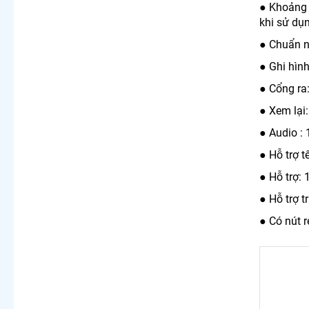
● Khoảng 
khi sử dụ
● Chuẩn n
● Ghi hình
● Cổng ra
● Xem lại
● Audio : 
● Hỗ trợ 
● Hỗ trợ:
● Hỗ trợ 
● Có nút 