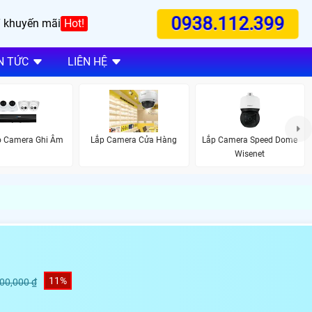
0938.112.399
 khuyến mãi
Hot!
N TỨC
LIÊN HỆ
ộ Camera Ghi Âm
Lắp Camera Cửa Hàng
Lắp Camera Speed Dome
Wisenet
11%
500,000 ₫