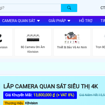
CT
CAMERA QUAN SÁT
GIẢI PHÁP
HỖ TRỢ
TI
Bộ Camera Ghi Âm
Trọn B
vision
Thiết Bị Bảo Vệ An Ninh
Kbvision
LẮP CAMERA QUAN SÁT SIÊU THỊ 4K
Giá Khuyến Mãi:
13,800,000 ₫
(+ VAT 8%)
Giá Niêm Yết:15,
Thương Hiệu
KBvision