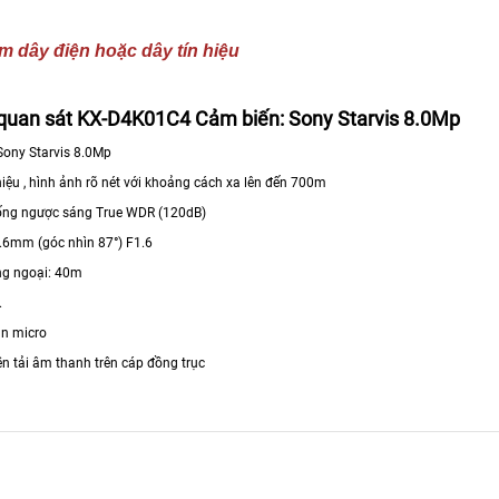
m dây điện hoặc dây tín hiệu
uan sát KX-D4K01C4 Cảm biến: Sony Starvis 8.0Mp
Sony Starvis 8.0Mp
hiệu , hình ảnh rõ nét với khoảng cách xa lên đến 700m
ống ngược sáng True WDR (120dB)
3.6mm (góc nhìn 87°) F1.6
ng ngoại: 40m
.
ẵn micro
ền tải âm thanh trên cáp đồng trục