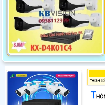
THÔNG SỐ
T
HÔN