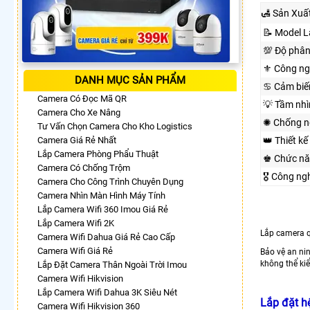
🛃 Sản Xuấ
📝 Model 
💯 Độ phân
⚜️ Công n
DANH MỤC SẢN PHẨM
♋ Cảm biế
Camera Có Đọc Mã QR
💡 Tầm nh
Camera Cho Xe Nâng
✺ Chống n
Tư Vấn Chọn Camera Cho Kho Logistics
Camera Giá Rẻ Nhất
👑 Thiết kế
Lắp Camera Phòng Phẩu Thuật
♚ Chức n
Camera Có Chống Trộm
🎖️ Công n
Camera Cho Công Trình Chuyên Dụng
Camera Nhìn Màn Hình Máy Tính
Lắp Camera Wifi 360 Imou Giá Rẻ
Lắp Camera Wifi 2K
Lắp camera q
Camera Wifi Dahua Giá Rẻ Cao Cấp
Camera Wifi Giá Rẻ
Bảo vệ an ni
không thể kiể
Lắp Đặt Camera Thân Ngoài Trời Imou
Camera Wifi Hikvision
Lắp Camera Wifi Dahua 3K Siêu Nét
Lắp đặt h
Camera Wifi Hikvision 360