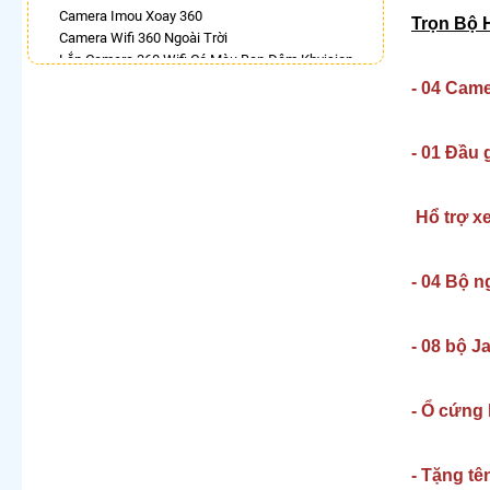
Camera Imou Xoay 360
Trọn Bộ 
Camera Wifi 360 Ngoài Trời
Lắp Camera 360 Wifi Có Màu Ban Đêm Kbvision
Camera Ebitcam 360
- 04 Cam
Camera 360 Có Màu Ban Đêm Ezviz
Lắp Camera Wifi 360 Dahua Ngoài Trời
Lắp Camera Wifi Xoay 360 Imou Ngoài Trời
- 01 Đầu
Camera Xoay 360 Hikvision
LẮP CAMERA THEO NHU CẦU
Hổ trợ xe
Lắp Camera Văn Phòng Giá Rẻ
Lắp Camera Nhà Xưởng Giá Rẻ
Lắp Camera Gia Đình Giá Rẻ
- 04 Bộ n
Lắp Camera Kho Hàng Giá Rẻ
Lắp Camera Cửa Hàng Giá Rẻ
Lắp Camera Wifi Giá Rẻ Chính Hãng
- 08 bộ J
Lắp Camera Công Trình Giá Rẻ
Camera 360 Giá Rẻ
- Ổ cứng 
- Tặng tê