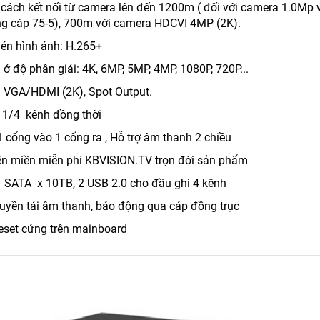
cách kết nối từ camera lên đến 1200m ( đối với camera 1.0Mp v
ng cáp 75-5), 700m với camera HDCVI 4MP (2K).
én hình ảnh: H.265+
 ở độ phân giải: 4K, 6MP, 5MP, 4MP, 1080P, 720P...
: VGA/HDMI (2K), Spot Output.
: 1/4 kênh đồng thời
1 cổng vào 1 cổng ra , Hỗ trợ âm thanh 2 chiều
tên miền miễn phí KBVISION.TV trọn đời sản phẩm
 1 SATA x 10TB, 2 USB 2.0 cho đầu ghi 4 kênh
truyền tải âm thanh, báo động qua cáp đồng trục
reset cứng trên mainboard