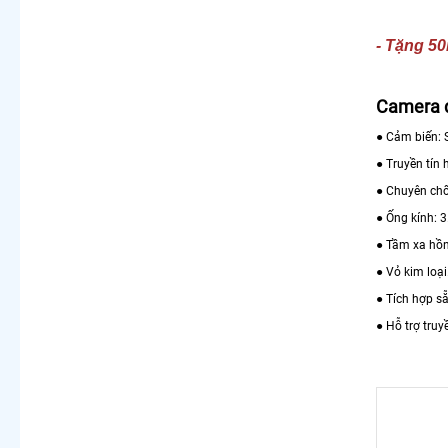
- Tặng 50
Camera q
● Cảm biến: 
● Truyền tín 
● Chuyên ch
● Ống kính: 
● Tầm xa hồ
● Vỏ kim loại
● Tích hợp s
● Hỗ trợ truy