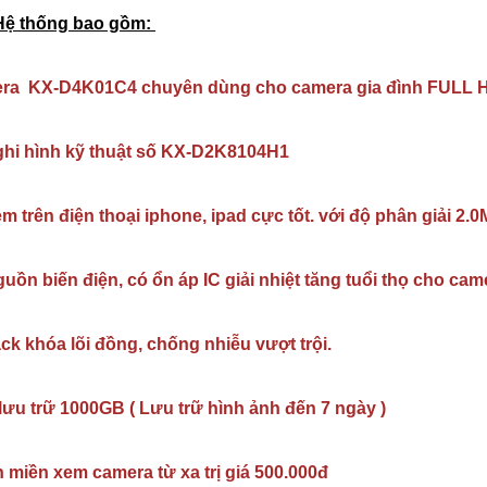
Hệ thống bao gồm:
era KX-D4K01C4 chuyên dùng cho camera gia đình FULL 
 ghi hình kỹ thuật số KX-D2K8104H1
m trên điện thoại iphone, ipad cực tốt. với độ phân giải 2.
guồn biến điện, có ổn áp IC giải nhiệt tăng tuổi thọ cho cam
ack khóa lõi đồng, chống nhiễu vượt trội.
lưu trữ 1000GB ( Lưu trữ hình ảnh đến 7 ngày )
n miền xem camera từ xa trị giá 500.000đ