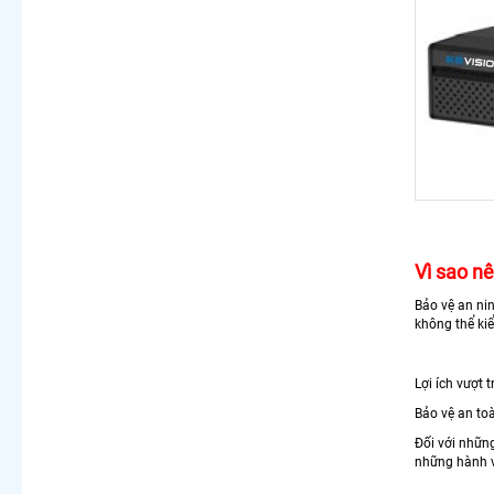
Vì sao nê
Bảo vệ an ni
không thể kiể
Lợi ích vượt 
Bảo vệ an to
Đối với nhữn
những hành vi