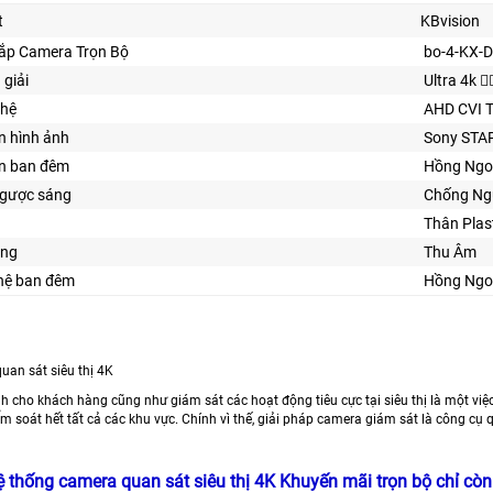
t
KBvision
Lắp Camera Trọn Bộ
bo-4-KX-
 giải
Ultra 4k 👍
ghệ
AHD CVI 
n hình ảnh
Sony STA
ìn ban đêm
Hồng Ngo
gược sáng
Chống Ng
Thân Plas
ăng
Thu Âm
ghệ ban đêm
Hồng Ngoạ
uan sát siêu thị 4K
nh cho khách hàng cũng như giám sát các hoạt động tiêu cực tại siêu thị là một vi
m soát hết tất cả các khu vực. Chính vì thế, giải pháp camera giám sát là công cụ q
ệ thống camera quan sát siêu thị 4K Khuyến mãi trọn bộ chỉ c