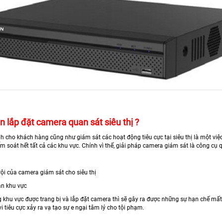
n lắp đặt camera quan sát siêu thị ?
nh cho khách hàng cũng như giám sát các hoạt động tiêu cực tại siêu thị là một vi
m soát hết tất cả các khu vực. Chính vì thế, giải pháp camera giám sát là công cụ q
trội của camera giám sát cho siêu thị
àn khu vực
g khu vực được trang bị và lắp đặt camera thì sẽ gây ra được những sự hạn chế mấ
 tiêu cực xảy ra vạ tạo sự e ngại tâm lý cho tội phạm.