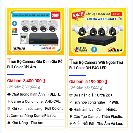
T
T
Rọn Bộ Camera Gia Đình Giá Rẻ
Rọn Bộ Camera Wifi Ngoài Trời
Full Color Ghi Âm
Full Color DH-F4C-LED
Giá bán: 3,400,000 ₫
Giá bán: 5,199,000 ₫
Giá Gốc: 7,200,000 ₫
Giá Gốc: 9,565,000 ₫
👁 Chất lượng hình Ảnh :
FULL HD
💯 Độ Phân giải :
Ultra 2k + .
1080P .
⚛️ Camera Công nghệ :
AHD CVI
✳️ Tích hợp công nghệ :
IP Wifi.
TVI BCS.
💡 Khi xem thiếu sáng :
Full Color
🌚 Hình ảnh ban đêm :
Hồng
20m Có Màu Ban Ðêm.
Ngoại 30m Có Màu Ban Ðêm.
⛓ Camera Dòng
Dome Plastic.
🗜️ Cấu Tạo Camera
Thân Plastic.
️🔔 Khả Năng :
Thu Âm.
️☣️ Điểm Nỗi Bật :
Thu Âm Và Loa.