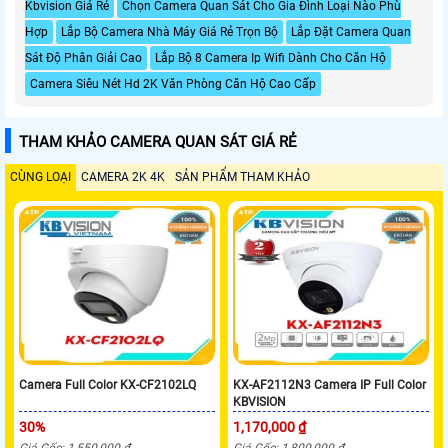
Kbvision Giá Rẻ
Chọn Camera Quan Sát Cho Gia Đình Loại Nào Phù
Hợp
Lắp Bộ Camera Nhà Máy Giá Rẻ Trọn Bộ
Lắp Đặt Camera Quan
Sát Độ Phân Giải Cao
Lắp Bộ 8 Camera Ip Wifi Dành Cho Căn Hộ
Camera Siêu Nét Hd 2K Văn Phòng Căn Hộ Cao Cấp
THAM KHẢO CAMERA QUAN SÁT GIÁ RẺ
CÙNG LOẠI
CAMERA 2K 4K
SẢN PHẨM THAM KHẢO
Camera Full Color KX-CF2102LQ
KX-AF2112N3 Camera IP Full Color
KBVISION
30%
1,170,000 ₫
Giá Gốc: 1,550,000 ₫
Giá Gốc: 1,800,000 ₫