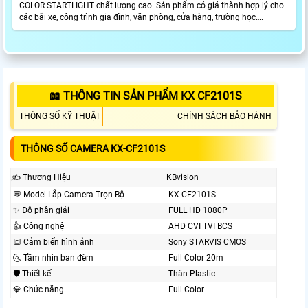
COLOR STARTLIGHT chất lượng cao. Sản phẩm có giá thành hợp lý cho
các bãi xe, công trình gia đình, văn phòng, cửa hàng, trường học….
📖 THÔNG TIN SẢN PHẨM KX CF2101S
THÔNG SỐ KỸ THUẬT
CHÍNH SÁCH BẢO HÀNH
THÔNG SỐ CAMERA KX-CF2101S
✍️ Thương Hiệu
KBvision
️💬 Model Lắp Camera Trọn Bộ
KX-CF2101S
✨ Độ phân giải
FULL HD 1080P
👍 Công nghệ
AHD CVI TVI BCS
🔳 Cảm biến hình ảnh
Sony STARVIS CMOS
🌜 Tầm nhìn ban đêm
Full Color 20m
🛡 Thiết kế
Thân Plastic
💎 Chức năng
Full Color