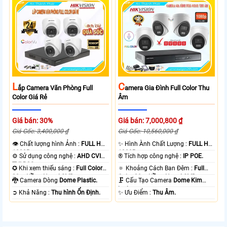
L
C
Ắp Camera Văn Phòng Full
Amera Gia Đình Full Color Thu
Color Giá Rẻ
Âm
Giá bán: 30%
Giá bán: 7,000,800 ₫
Giá Gốc: 3,400,000 ₫
Giá Gốc: 10,560,000 ₫
👁 Chất lượng hình Ảnh :
FULL HD
✨ Hình Ành Chất Lượng :
FULL HD
1080P .
1080P .
⚙ Sử dụng công nghệ :
AHD CVI
®️ Tích hợp công nghệ :
IP POE.
TVI BCS.
✪ Khi xem thiếu sáng :
Full Color
🔅 Khoảng Cách Ban Đêm :
Full
20m Hồng Ngoại SMD.
Color 30m Hồng Ngoại SMD.
🐉️ Camera Dòng
Dome Plastic.
🗜️ Cấu Tạo Camera
Dome Kim
loại.
️➲ Khả Năng :
Thu hình Ổn Định.
️✨ Ưu Điểm :
Thu Âm.