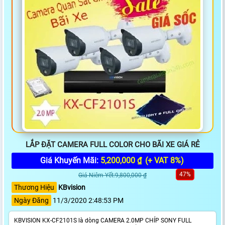
LẮP ĐẶT CAMERA FULL COLOR CHO BÃI XE GIÁ RẺ
Giá Khuyến Mãi:
5,200,000 ₫
(+ VAT 8%)
47%
Giá Niêm Yết:9,800,000 ₫
Thương Hiệu
KBvision
Ngày Đăng
11/3/2020 2:48:53 PM
KBVISION KX-CF2101S là dòng CAMERA 2.0MP CHÍP SONY FULL