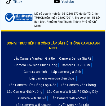
Tiktok
Youtube
Mã số doanh nghiệp: 0312866570 do Sở Tài Chính
TP.HCM cấp ngày 23/07/2014. Trụ sở chính: 51 Lũy
Bán Bích, Phường Phú Thạnh, Thành Phố Hồ Chí
Minh
ĐƠN VỊ TRỰC TIẾP THI CÔNG LẮP ĐẶT HỆ THỐNG CAMERA AN
NINH
Lắp Camera Vantech Giá Rẻ
Camera Dahua Giá Rẻ
Camera Kbvision Chính Hãng
Camera HIKVISION
Camera an ninh
Lắp camera gia đình
Lắp camera xem qua điện thoại
Lắp Camera Cửa Hàng Loại Nào
Lắp Camera Văn Phòng
Lắp Camera Nhà Xưởng
Lắp Camera Wifi Giá Rẻ Không Dây
Camera Wifi Giá Rẻ
Lắp Camera Wifi YooSee
Lắp Camera Wifi KBONE
Tư Vấn Mua Khóa Cửa