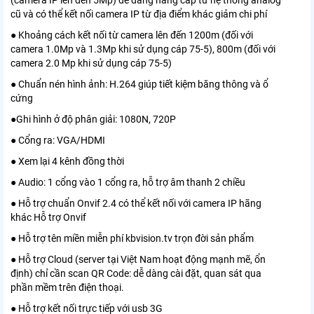
(camera IP lên đến 5Mp) dễ dàng nâng cấp từ hệ thống analog
cũ và có thể kết nối camera IP từ địa điểm khác giảm chi phí
● Khoảng cách kết nối từ camera lên đến 1200m (đối với
camera 1.0Mp và 1.3Mp khi sử dụng cáp 75-5), 800m (đối với
camera 2.0 Mp khi sử dụng cáp 75-5)
● Chuẩn nén hình ảnh: H.264 giúp tiết kiệm băng thông và ổ
cứng
●Ghi hình ở độ phân giải: 1080N, 720P
● Cổng ra: VGA/HDMI
● Xem lại 4 kênh đồng thời
● Audio: 1 cổng vào 1 cổng ra, hỗ trợ âm thanh 2 chiều
● Hỗ trợ chuẩn Onvif 2.4 có thể kết nối với camera IP hãng
khác Hỗ trợ Onvif
● Hỗ trợ tên miền miễn phí kbvision.tv trọn đời sản phẩm
● Hỗ trợ Cloud (server tại Việt Nam hoạt động mạnh mẽ, ổn
định) chỉ cần scan QR Code: dễ dàng cài đặt, quan sát qua
phần mềm trên điện thoại.
● Hỗ trợ kết nối trực tiếp với usb 3G