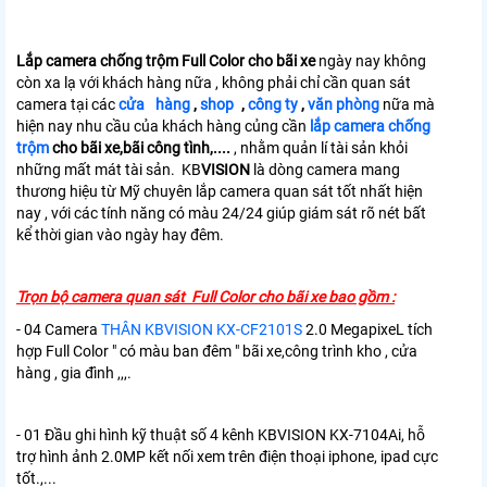
Lắp camera chống trộm
Full Color
cho bãi xe
ngày nay không
còn xa lạ với khách hàng nữa , không phải chỉ cần quan sát
camera tại các
cửa hàng
,
shop
,
công ty
,
văn phòng
nữa mà
hiện nay nhu cầu của khách hàng củng cần
lắp camera chống
trộm
cho bãi xe,bãi công tình,....
, nhằm quản lí tài sản khỏi
những mất mát tài sản. KB
VISION
là dòng camera mang
thương hiệu từ Mỹ chuyên lắp camera quan sát tốt nhất hiện
nay , với các tính năng có màu 24/24 giúp giám sát rõ nét bất
kể thời gian vào ngày hay đêm.
Trọn bộ camera quan sát Full Color cho bãi xe bao gồm :
- 04 Camera
THÂN KBVISION KX-CF2101S
2.0 MegapixeL tích
hợp Full Color " có màu ban đêm " bãi xe,công trình kho , cửa
hàng , gia đình ,,,.
- 01 Đầu ghi hình kỹ thuật số 4 kênh KBVISION KX-7104Ai, hỗ
trợ hình ảnh 2.0MP kết nối xem trên điện thoại iphone, ipad cực
tốt.,...