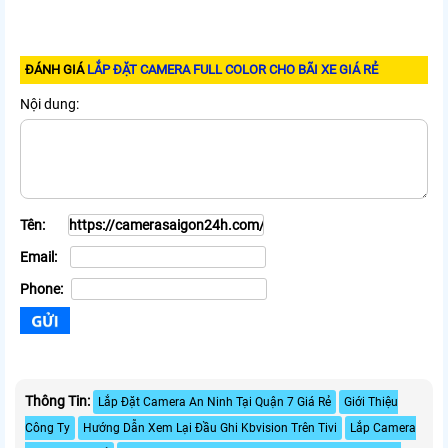
ĐÁNH GIÁ
LẮP ĐẶT CAMERA FULL COLOR CHO BÃI XE GIÁ RẺ
Nội dung:
Tên:
Email:
Phone:
Thông Tin:
Lắp Đặt Camera An Ninh Tại Quận 7 Giá Rẻ
Giới Thiệu
Công Ty
Hướng Dẫn Xem Lại Đầu Ghi Kbvision Trên Tivi
Lắp Camera