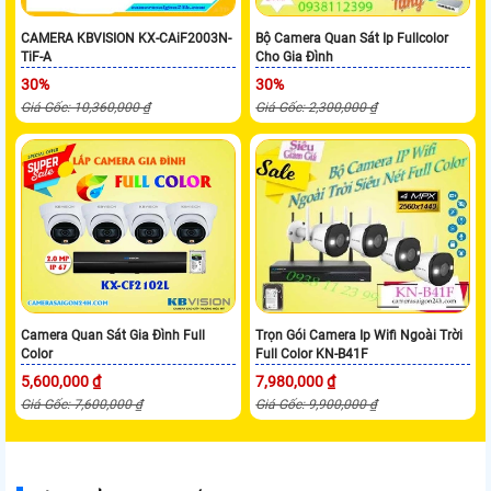
CAMERA KBVISION KX-CAiF2003N-
Bộ Camera Quan Sát Ip Fullcolor
TiF-A
Cho Gia Đình
30%
30%
Giá Gốc: 10,360,000 ₫
Giá Gốc: 2,300,000 ₫
Camera Quan Sát Gia Đình Full
Trọn Gói Camera Ip Wifi Ngoài Trời
Color
Full Color KN-B41F
5,600,000 ₫
7,980,000 ₫
Giá Gốc: 7,600,000 ₫
Giá Gốc: 9,900,000 ₫