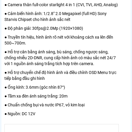
● Camera thân full-color starlight 4 in 1 (CVI, TVI, AHD, Analog)
● Cảm biến hình ảnh: 1/2.8″ 2.0 Megapixel (full HD) Sony
Starvis Chipset cho hình ảnh sắc nét
● Độ phân giải: 30fps@2.0Mp (1920×1080)
● Truyền tín hiệu, hình ảnh rõ nét với khoảng cách xa lên đến
500~700m.
● Hỗ trợ cân bằng ánh sáng, bù sáng, chống ngược sáng,
chống nhiễu 2D-DNR, cung cấp hình ảnh có màu sắc nét 24/7
với 1 nguồn ánh sáng trắng tích hợp trên camera.
● Hỗ trợ chuyển chế độ hình ảnh và điều chỉnh OSD Menu trực
tiếp bằng đầu ghi hình
● Ống kính: 3.6mm (góc nhìn 87°)
● Tầm xa đèn ánh sáng trắng: 20m
● Chuẩn chống bụi và nước IP67, vỏ kim loại
● Nguồn: DC 12V