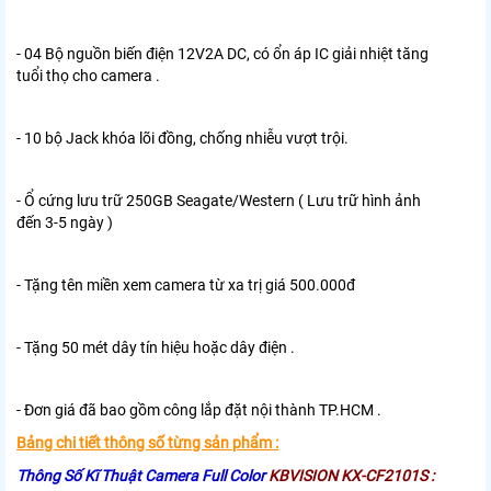
- 04 Bộ nguồn biến điện 12V2A DC, có ổn áp IC giải nhiệt tăng
tuổi thọ cho camera .
- 10 bộ Jack khóa lõi đồng, chống nhiễu vượt trội.
- Ổ cứng lưu trữ 250GB Seagate/Western ( Lưu trữ hình ảnh
đến 3-5 ngày )
- Tặng tên miền xem camera từ xa trị giá 500.000đ
- Tặng 50 mét dây tín hiệu hoặc dây điện .
- Đơn giá đã bao gồm công lắp đặt nội thành TP.HCM .
Bảng chi tiết thông số từng sản phẩm :
Thông Số Kĩ Thuật Camera Full Color
KBVISION KX-CF2101S :