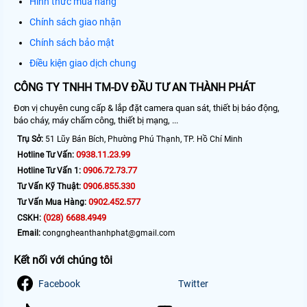
Hình thức mua hàng
Chính sách giao nhận
Chính sách bảo mật
Điều kiện giao dịch chung
CÔNG TY TNHH TM-DV ĐẦU TƯ AN THÀNH PHÁT
Đơn vị chuyên cung cấp & lắp đặt camera quan sát, thiết bị báo động,
báo cháy, máy chấm công, thiết bị mạng, ...
Trụ Sở:
51 Lũy Bán Bích, Phường Phú Thạnh, TP. Hồ Chí Minh
0938.11.23.99
Hotline Tư Vấn:
0906.72.73.77
Hotline Tư Vấn 1:
0906.855.330
Tư Vấn Kỹ Thuật:
0902.452.577
Tư Vấn Mua Hàng:
(028) 6688.4949
CSKH:
Email:
congngheanthanhphat@gmail.com
Kết nối với chúng tôi
Facebook
Twitter