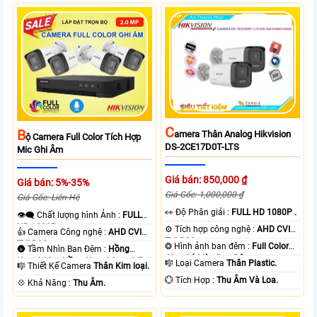
C
B
Amera Thân Analog Hikvision
Ộ Camera Full Color Tích Hợp
DS-2CE17D0T-LTS
Mic Ghi Âm
Giá bán: 850,000 ₫
Giá bán: 5%-35%
Giá Gốc: 1,000,000 ₫
Giá Gốc: Liên Hệ
️👀 Độ Phân giải :
FULL HD 1080P .
👁️‍🗨 Chất lượng hình Ảnh :
FULL
HD 1080P .
⚙ Tích hợp công nghệ :
AHD CVI
👍 Camera Công nghệ :
AHD CVI
TVI BCS.
TVI BCS.
❂ Hình ảnh ban đêm :
Full Color
🌚 Tầm Nhìn Ban Đêm :
Hồng
40m Có Màu Ban Ðêm.
Ngoại 30m Hồng Ngoại Smart IR.
🎼️ Loại Camera
Thân Plastic.
🎼️ Thiết Kế Camera
Thân Kim loại.
️💮 Tích Hợp :
Thu Âm Và Loa.
️💠 Khả Năng :
Thu Âm.