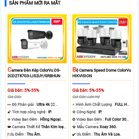
SẢN PHẨM MỚI RA MẮT
C
B
Amera Đèn Kép ColorVu DS-
Ộ Camera Speed Dome ColorVu
2CD2T87G3-LIS2UY/SRBHUN
HIKVISION
Giá bán: 5%-35%
Giá bán: 5%-35%
Giá Gốc:
Giá Gốc: Liên Hệ
️👀 Độ Phân giải :
Ultra 4k 👍🏾 .
️⚡ Hình Ành Chất Lượng :
FULL HD
1080P .
🌠 Tích hợp công nghệ :
IP.
⚙ Công Nghệ :
IP.
❈ Video Ban Đêm :
Hồng Ngoại
❂ Video Ban Đêm :
Full Color 30m
80m Hồng Ngoại SMD.
Có Màu Ban Ðêm.
👑 Camera Thiết Kế
Thân Kim loại
💎 Mẫu Camera
Xoay 360.
+ Nhựa.
️ƒ Ưu Điểm :
Thu Âm.
️✔️ Ưu Điểm :
Thu Âm Và Loa.