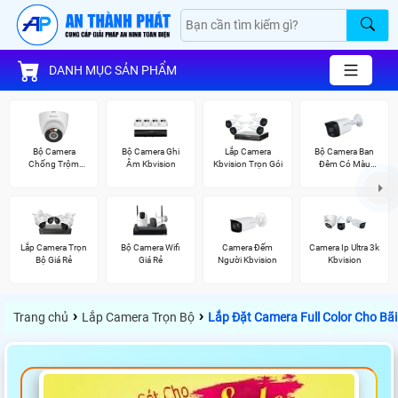
DANH MỤC SẢN PHẨM
Bộ Camera
Bộ Camera Ghi
Lắp Camera
Bộ Camera Ban
Chống Trộm
Âm Kbvision
Kbvision Trọn Gói
Đêm Có Màu
Kbvision
Kbvision
Lắp Camera Trọn
Bộ Camera Wifi
Camera Đếm
Camera Ip Ultra 3k
Bộ Giá Rẻ
Giá Rẻ
Người Kbvision
Kbvision
›
›
Trang chủ
Lắp Camera Trọn Bộ
Lắp Đặt Camera Full Color Cho Bãi