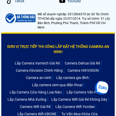
Tiktok
Youtube
Mã số doanh nghiệp: 0312866570 do Sở Tài Chính
TP.HCM cấp ngày 23/07/2014. Trụ sở chính: 51 Lũy
Bán Bích, Phường Phú Thạnh, Thành Phố Hồ Chí
Minh
ĐƠN VỊ TRỰC TIẾP THI CÔNG LẮP ĐẶT HỆ THỐNG CAMERA AN
NINH
Lắp Camera Vantech Giá Rẻ
Camera Dahua Giá Rẻ
Camera Kbvision Chính Hãng
Camera HIKVISION
Camera an ninh
Lắp camera gia đình
Lắp camera xem qua điện thoại
Lắp Camera Cửa Hàng Loại Nào
Lắp Camera Văn Phòng
Lắp Camera Nhà Xưởng
Lắp Camera Wifi Giá Rẻ Không Dây
Camera Wifi Giá Rẻ
Lắp Camera Wifi YooSee
Lắp Camera Wifi KBONE
Tư Vấn Mua Khóa Cửa