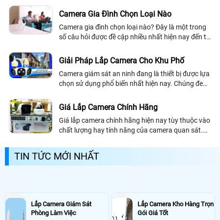
chính hiệu đem lại sự hiệu quả cũng như an toàn
Camera Gia Đình Chọn Loại Nào
cho người sử dụng
Camera gia đình chọn loại nào? Đây là một trong
số câu hỏi được đề cập nhiều nhất hiện nay đến từ
người dùng. Bởi thế giới camera an ninh gia đình
có nhiều dòng camera và rất nhiều là đằng khác
Giải Pháp Lắp Camera Cho Khu Phố
Camera giám sát an ninh đang là thiết bị được lựa
chọn sử dụng phổ biến nhất hiện nay. Chúng đem
lại những giải pháp lắp camera cho khu phố tối ưu
bảo vệ an ninh hiệu quả
Giá Lắp Camera Chính Hãng
Giá lắp camera chính hãng hiện nay tùy thuộc vào
chất lượng hay tính năng của camera quan sát.
Lắp camera chính hãng tại An Thành Phát luôn
đảm bảo cho khách hàng sự ổn định, an toàn
TIN TỨC MỚI NHẤT
trong quá trình giám sát
Lắp Camera Giám Sát
Lắp Camera Kho Hàng Trọn
Phòng Làm Việc
Gói Giá Tốt