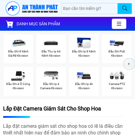
DANH MỤC SẢN PHẨM
Đầu Ghi 8 Kênh
Đầu Thu Ip 64
Đầu Ghi Ip 8 Kênh
Đầu Ghi PoE
Giá Rẻ Kbvision
Kênh Kbvision
Kbvision
Kbvision
Đầu Ghi 4 Ổ Cứng
Đầu Ghi Ip 4
Đầu Ghi Ip 4k
Camera PTZ
Kbvision
Camera Kbvision
Kbvision
Kbvision
Lắp Đặt Camera Giám Sát Cho Shop Hoa
Lắp đặt camera giám sát cho shop hoa có lẽ là điều cần
thiết nhất hiện nay để đảm bảo an ninh cho chính shop