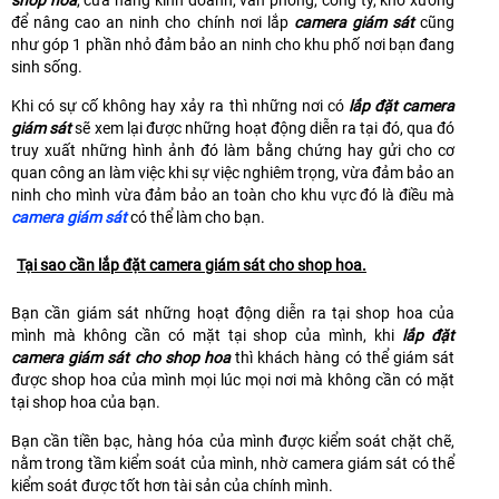
shop hoa
, cửa hàng kinh doanh, văn phòng, công ty, kho xưởng
để nâng cao an ninh cho chính nơi lắp
camera giám sát
cũng
như góp 1 phần nhỏ đảm bảo an ninh cho khu phố nơi bạn đang
sinh sống.
Khi có sự cố không hay xảy ra thì những nơi có
lắp đặt camera
giám sát
sẽ xem lại được những hoạt động diễn ra tại đó, qua đó
truy xuất những hình ảnh đó làm bằng chứng hay gửi cho cơ
quan công an làm việc khi sự việc nghiêm trọng, vừa đảm bảo an
ninh cho mình vừa đảm bảo an toàn cho khu vực đó là điều mà
camera giám sát
có thể làm cho bạn.
Tại sao cần lắp đặt camera giám sát cho shop hoa.
Bạn cần giám sát những hoạt động diễn ra tại shop hoa của
mình mà không cần có mặt tại shop của mình, khi
lắp đặt
camera giám sát cho shop hoa
thì khách hàng có thể giám sát
được shop hoa của mình mọi lúc mọi nơi mà không cần có mặt
tại shop hoa của bạn.
Bạn cần tiền bạc, hàng hóa của mình được kiểm soát chặt chẽ,
nằm trong tầm kiểm soát của mình, nhờ camera giám sát có thể
kiểm soát được tốt hơn tài sản của chính mình.