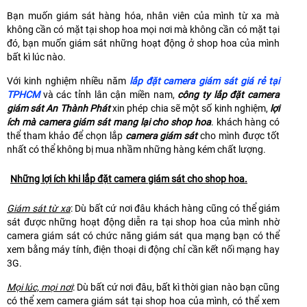
Bạn muốn giám sát hàng hóa, nhân viên của mình từ xa mà
không cần có mặt tại shop hoa mọi nơi mà không cần có mặt tại
đó, bạn muốn giám sát những hoạt động ở shop hoa của mình
bất kì lúc nào.
Với kinh nghiệm nhiều năm
lắp đặt camera giám sát giá rẻ tại
TPHCM
và các tỉnh lân cận miền nam,
công ty lắp đặt camera
giám sát An Thành Phát
xin phép chia sẽ một số kinh nghiệm,
lợi
ích mà camera giám sát mang lại cho shop hoa
. khách hàng có
thể tham khảo để chọn lắp
camera giám sát
cho mình được tốt
nhất có thể không bị mua nhầm những hàng kém chất lượng.
Những lợi ích khi lắp đặt camera giám sát cho shop hoa.
Giám sát từ xa
: Dù bất cứ nơi đâu khách hàng cũng có thể giám
sát được những hoạt động diễn ra tại shop hoa của mình nhờ
camera giám sát có chức năng giám sát qua mạng bạn có thể
xem bằng máy tính, điện thoại di động chỉ cần kết nối mạng hay
3G.
Mọi lúc, mọi nơi
: Dù bất cứ nơi đâu, bất kì thời gian nào bạn cũng
có thể xem camera giám sát tại shop hoa của mình, có thể xem