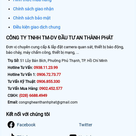
Chính sách giao nhận
Chính sách bảo mật
Điều kiện giao dịch chung
CÔNG TY TNHH TM-DV ĐẦU TƯ AN THÀNH PHÁT
Đơn vị chuyên cung cấp & lắp đặt camera quan sát, thiết bị báo động,
báo cháy, máy chấm công, thiết bị mạng, ...
Trụ Sở:
51 Lũy Bán Bích, Phường Phú Thạnh, TP. Hồ Chí Minh
0938.11.23.99
Hotline Tư Vấn:
0906.72.73.77
Hotline Tư Vấn 1:
0906.855.330
Tư Vấn Kỹ Thuật:
0902.452.577
Tư Vấn Mua Hàng:
(028) 6688.4949
CSKH:
Email:
congngheanthanhphat@gmail.com
Kết nối với chúng tôi
Facebook
Twitter