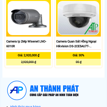
Camera Ip 2Mp Wisenet LNO-
Camera Quan Sát Hồng Ngoại
6010R
Hikvision DS-2CE5AU7T-
VPIT3ZF
Giá: 2,920,000 ₫
Giá: 30%
2,920,000 ₫
00 ₫
Hình thức mua hàng