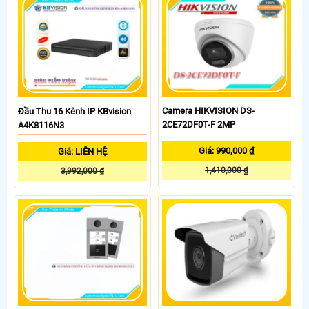
Camera HIKVISION DS-
Đầu Thu 16 Kênh IP KBvision
2CE72DF0T-F 2MP
A4K8116N3
Giá: 990,000 ₫
Giá: LIÊN HỆ
1,410,000 ₫
3,992,000 ₫