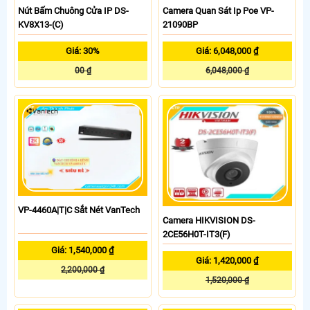
Nút Bấm Chuông Cửa IP DS-
Camera Quan Sát Ip Poe VP-
KV8X13-(C)
21090BP
Giá: 30%
Giá: 6,048,000 ₫
00 ₫
6,048,000 ₫
VP-4460A|T|C Sắt Nét VanTech
Camera HIKVISION DS-
2CE56H0T-IT3(F)
Giá: 1,540,000 ₫
Giá: 1,420,000 ₫
2,200,000 ₫
1,520,000 ₫