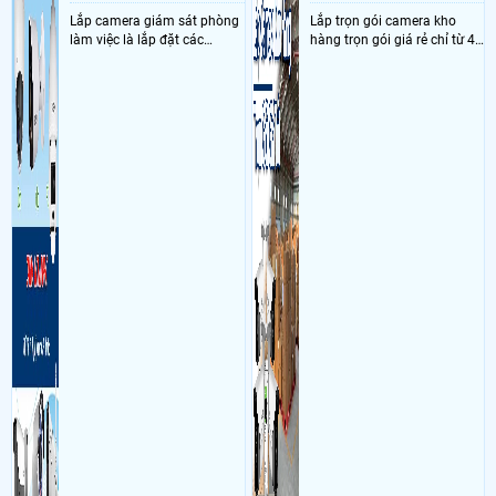
Lắp camera giám sát phòng
Lắp trọn gói camera kho
làm việc là lắp đặt các
hàng trọn gói giá rẻ chỉ từ 4
camera ghi hình ảnh sắc nét
triệu đồng sở hữu ngày trọn
và âm thanh trong phòng
bộ gồm 4 camera, 1 đầu ghi
làm việc với mục đích giám
hình, ổ cứng, switch mang
sát quá trình làm việc của
đến giải pháp giám sát kho
nhân viên, bảo vệ tài sản,
hàng 24/7 ổn định với độ
theo dõi an ninh trong thời
sắc nét cao
gian thực qua điện thoại
hoặc máy tính từ xa