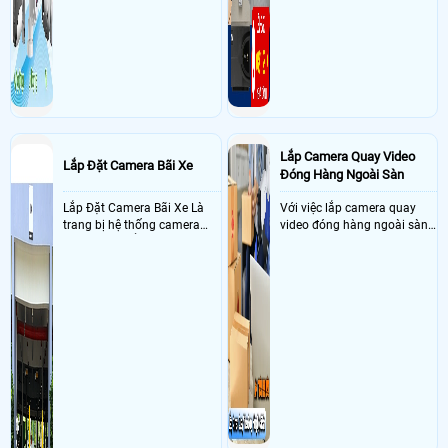
Lắp Camera Quay Video
Lắp Đặt Camera Bãi Xe
Đóng Hàng Ngoài Sàn
Lắp Đặt Camera Bãi Xe Là
Với việc lắp camera quay
trang bị hệ thống camera
video đóng hàng ngoài sàn
nhận diện biển số tại khu
thì đây là một giải pháp
vực cổng của các bãi giữ xe
camera cực kì cần thiết cho
kết hợp với phần mềm quản
các shop kinh doanh online
lý để ghi nhận lượt xe ra vào
đều nên sử dụng để có thể
chụp hình thông tin xe và
bảo vệ quyền lợi shop tránh
biển số lưu trực tiếp về máy
được các tình trạng bị đánh
tinh trạm để nhân viên tiện
mất cắp hàng hóa
đối soát, tính tiền xe xe ra
khỏi bãi