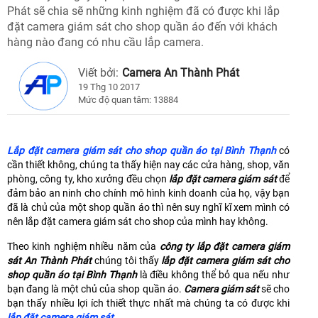
Phát sẽ chia sẽ những kinh nghiệm đã có được khi lắp
đặt camera giám sát cho shop quần áo đến với khách
hàng nào đang có nhu cầu lắp camera.
Viết bởi:
Camera An Thành Phát
19 Thg 10 2017
Mức độ quan tâm: 13884
Lắp đặt camera giám sát cho shop quần áo tại Bình Thạnh
có
cần thiết không, chúng ta thấy hiện nay các cửa hàng, shop, văn
phòng, công ty, kho xưởng đều chọn
lắp đặt camera giám sát
để
đảm bảo an ninh cho chính mô hình kinh doanh của họ, vậy bạn
đã là chủ của một shop quần áo thì nên suy nghĩ kĩ xem mình có
nên lắp đặt camera giám sát cho shop của mình hay không.
Theo kinh nghiệm nhiều năm của
công ty lắp đặt camera giám
sát An Thành Phát
chúng tôi thấy
lắp đặt camera giám sát cho
shop quần áo tại Bình Thạnh
là điều không thể bỏ qua nếu như
bạn đang là một chủ của shop quần áo.
Camera giám sát
sẽ cho
bạn thấy nhiều lợi ích thiết thực nhất mà chúng ta có được khi
lắp đặt camera giám sát
.