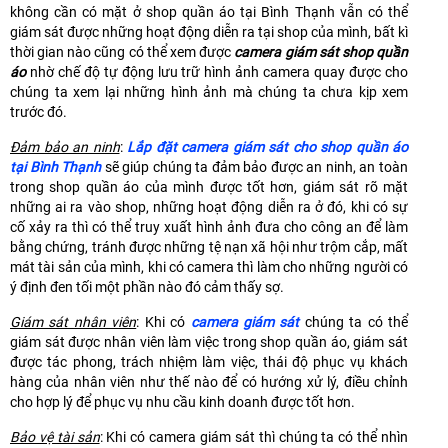
không cần có mặt ở shop quần áo tại Bình Thạnh vẫn có thể
giám sát được những hoạt động diễn ra tại shop của mình, bất kì
thời gian nào cũng có thể xem được
camera giám sát shop quần
áo
nhờ chế độ tự động lưu trữ hình ảnh camera quay được cho
chúng ta xem lại những hình ảnh mà chúng ta chưa kịp xem
trước đó.
Đảm bảo an ninh
:
Lắp đặt camera giám sát cho shop quần áo
tại Bình Thạnh
sẽ giúp chúng ta đảm bảo được an ninh, an toàn
trong shop quần áo của mình được tốt hơn, giám sát rõ mặt
những ai ra vào shop, những hoạt động diễn ra ở đó, khi có sự
cố xảy ra thì có thể truy xuất hình ảnh đưa cho công an để làm
bằng chứng, tránh được những tệ nạn xã hội như trộm cắp, mất
mát tài sản của mình, khi có camera thì làm cho những người có
ý định đen tối một phần nào đó cảm thấy sợ.
Giám sát nhân viên
: Khi có
camera giám sát
chúng ta có thể
giám sát được nhân viên làm việc trong shop quần áo, giám sát
được tác phong, trách nhiệm làm việc, thái độ phục vụ khách
hàng của nhân viên như thế nào để có hướng xử lý, điều chỉnh
cho hợp lý để phục vụ nhu cầu kinh doanh được tốt hơn.
Bảo vệ tài sản
: Khi có camera giám sát thì chúng ta có thể nhìn