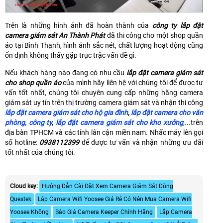
Trên là những hình ảnh đã hoàn thành của
công ty lắp đặt
camera giám sát An Thành Phát
đã thi công cho một shop quần
áo tại Bình Thạnh, hình ảnh sắc nét, chất lượng hoạt động cũng
ổn định không thấy gặp trục trặc vấn đề gì.
Nếu khách hàng nào đang có nhu cầu
lắp đặt camera giám sát
cho shop quần áo
của mình hãy liên hệ với chúng tôi để được tư
vấn tốt nhất, chúng tôi chuyên cung cấp những hãng camera
giám sát uy tín trên thị trường camera giám sát và nhận thi công
lắp đặt camera giám sát cho hộ gia đình
,
lắp đặt camera cho văn
phòng, công ty
,
lắp đặt camera giám sát cho kho xưởng
,...trên
địa bàn TPHCM và các tỉnh lân cận miền nam. Nhấc máy lên gọi
số hotline:
0938112399
để được tư vấn và nhận những ưu đãi
tốt nhất của chúng tôi.
Cloud key:
Hướng Dẫn Cài Đặt Xem Camera Giám Sát Dòng
Questek
Láp Camera Wifi Yoosee Giá Rẻ Có Nên Mua Camera Wifi
Yoosee Không
Báo Giá Camera Keeper Chính Hãng
Lắp Camera