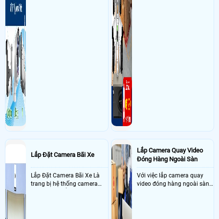
Lắp Camera Quay Video
Lắp Đặt Camera Bãi Xe
Đóng Hàng Ngoài Sàn
Lắp Đặt Camera Bãi Xe Là
Với việc lắp camera quay
trang bị hệ thống camera
video đóng hàng ngoài sàn
nhận diện biển số tại khu
thì đây là một giải pháp
vực cổng của các bãi giữ xe
camera cực kì cần thiết cho
kết hợp với phần mềm quản
các shop kinh doanh online
lý để ghi nhận lượt xe ra vào
đều nên sử dụng để có thể