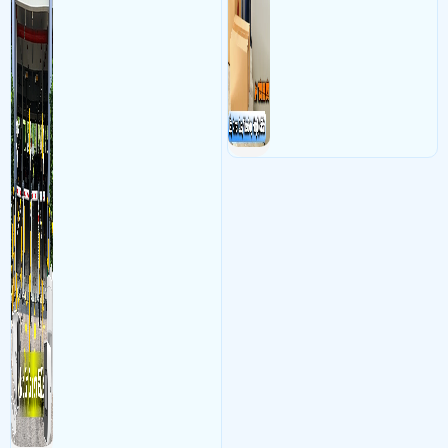
chụp hình thông tin xe và
bảo vệ quyền lợi shop tránh
biển số lưu trực tiếp về máy
được các tình trạng bị đánh
tinh trạm để nhân viên tiện
mất cắp hàng hóa
đối soát, tính tiền xe xe ra
khỏi bãi