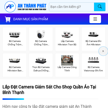
DANH MỤC SẢN PHẨM
Bô Camera
Bộ Camera
Lắp Camera
Bộ Camera Ghi
Chống Trộm
Chống Trộm
Hikvision Trọn Bộ
Âm Hikvision
Hikvision
Hikvision
Bộ Camera
Trọn Bộ Camera
Lắp Camera Công
Bộ Camera
Hikvision Ban
Dahua Chống
Trình
Visioncop Ghi Âm
Đêm Có Màu
Trộm
Lắp Đặt Camera Giám Sát Cho Shop Quần Áo Tại
Bình Thạnh
Hôm nay công ty lắp đặt camera giám sát An Thành