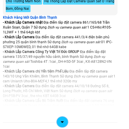
Cho Trường Mầm Non
Hệ Thống Lắp Đặt Camera Quan Sát Ở Trảng
Bom, Đồng Nai
Khách Hàng Mới Quận Bình Thạnh
- Khách Lắp Camera nhật
Địa điểm lăp đặt camera 861/165/68 Trần
Xuân Soạn, Quận 7 Sử dụng
Dịch vụ camera quan sát
1 CS-H6c-R105-
1L3WF + 1 thẻ 64gb kbt
- Khách Lắp Camera
Địa điểm lăp đặt camera 441/3/4 điện biên phủ
phường 25 quận bình thạnh Sử dụng
Dịch vụ camera quan sát
01 IPC-
S7XEP-10M0WED, 01 thẻ nhớ 64GB kabe
- Khách Lắp Camera Công Ty Việt Trí Đức GROUP
Địa điểm lăp đặt
camera 135/37/49 nguyễn hữu cảnh, bình thạnh Sử dụng
Dịch vụ
camera quan sát
Toshiba 4T :1cai , DH-H5D-5F 3cai , KX-A8128N2-VN
1cai
- Khách Lắp Camera chị Yến tiệm Phế Liệu
Địa điểm lăp đặt camera
143/10 Ung Văn Khiêm, Bình Thạnh Sử dụng
Dịch vụ camera quan sát
1
cam Uniarch Uho-B0A-M2F4,1 thẻ nhớ 32Gb my
- Khách Lắp Camera
Địa điểm lăp đặt camera 44/10/18 Đường Số 8,
Long Phước, Hồ Chí Minh, Việt Nam Sử dụng
Dịch vụ camera quan sát
DH-P5B-PV 3cai , the nho KBT 64GB 3cai
- Khách Lắp Camera Lẩu Bò Trăm Rưỡi
Địa điểm lăp đặt camera 76 ung
văn khiêm, bình thạnh Sử dụng
Dịch vụ camera quan sát
1 DS-7616NXI-
K1, ổ cứng 1T kiet phat, 14 cam DS-2CD1021G2-LIU, 2 switch 4 port poe, 1
switch 8 port poe, 1 switch 1g 5 port Tp-link
- Khách Lắp Camera
Địa điểm lăp đặt camera 147 nguyễn văn
đậu,phường 5 quân bình thạnh Sử dụng
Dịch vụ camera quan sát
02 IPC-