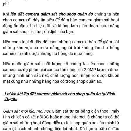
phí.
Khi
lắp đặt camera giám sát cho shop quần áo
chúng ta nên
chọn camera đi dây tín hiệu để đảm bảo camera giám sát hoạt
động ổn định, tín hiệu tốt và không làm gián đoạn chức năng
giám sát shop liên tục, ổn định của bạn.
Nên chọn loại đi dây để chọn những camera thân để giám sát
những khu vực có mưa nắng, ngoài trời không làm hư hỏng
camera, tránh được những hư hỏng do mưa nắng.
Nếu muốn giám sát chất lượng rõ chúng ta nên chọn những
camera có độ phân giải cao có thể nâng lên 2.0MP là xem được
những hình ảnh sắc nét, chất lượng hơn, nhận rõ được khuôn
mặt cũng như những hàng hóa có trong shop quần áo.
Lợi ích khi lắp đặt camera giám sát cho shop quần áo tại Bình
Thạnh.
Giám sát mọi lúc, mọi nơi
: Giám sát từ xa bằng điện thoại, máy
tính chỉ cần có kết nối 3G hoặc mạng internet là chúng ta có thể
giám sát những hoạt động diễn ra tại shop quần áo của mình từ
xa một cách nhanh chóng, tiện lợi nhất. Dù bạn ở bất cứ đâu