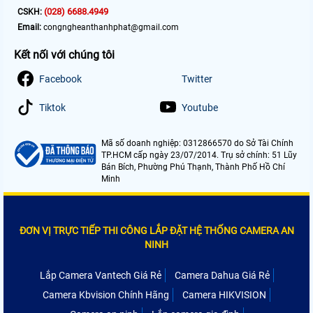
(028) 6688.4949
CSKH:
Email:
congngheanthanhphat@gmail.com
Kết nối với chúng tôi
Facebook
Twitter
Tiktok
Youtube
Mã số doanh nghiệp: 0312866570 do Sở Tài Chính
TP.HCM cấp ngày 23/07/2014. Trụ sở chính: 51 Lũy
Bán Bích, Phường Phú Thạnh, Thành Phố Hồ Chí
Minh
ĐƠN VỊ TRỰC TIẾP THI CÔNG LẮP ĐẶT HỆ THỐNG CAMERA AN
NINH
Lắp Camera Vantech Giá Rẻ
Camera Dahua Giá Rẻ
Camera Kbvision Chính Hãng
Camera HIKVISION