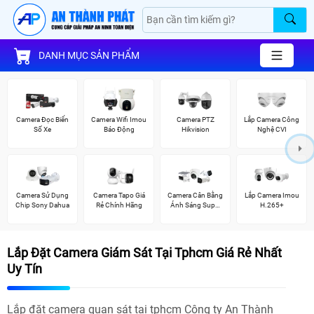
DANH MỤC SẢN PHẨM
Camera Đọc Biển
Camera Wifi Imou
Camera PTZ
Lắp Camera Công
Số Xe
Báo Động
Hikvision
Nghệ CVI
Camera Sử Dụng
Camera Tapo Giá
Camera Cân Bằng
Lắp Camera Imou
Chip Sony Dahua
Rẻ Chính Hãng
Ánh Sáng Super
H.265+
Adapt
Lắp Đặt Camera Giám Sát Tại Tphcm Giá Rẻ Nhất
Uy Tín
Lắp đặt camera quan sát tại tphcm Công ty An Thành