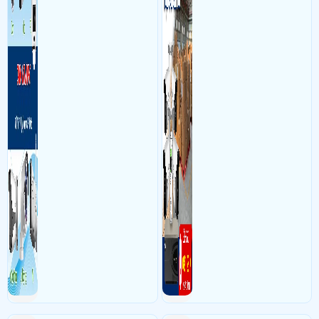
đức thọ 107, Phường 17, quận Gò Vấp, Hồ Chí Minh Sử dụng
Dịch vụ
gian thực qua điện thoại
camera quan sát
lắp thêm 1 cam KX-AD2111CN-A-VN,đi lại cam ,wifi trên
hoặc máy tính từ xa
lầu
- Khách Lắp Camera Lẩu Bò Trăm Rưỡi
Địa điểm lăp đặt camera 701
phan văn trị,phường 1,gò vấp Sử dụng
Dịch vụ camera quan sát
1 cam
KX-AD2111CN-A-VN,1 sw poe 4 Ms106lp
- Khách Lắp Camera A. Nguyên
Địa điểm lăp đặt camera 6/11 liên khu
10-11, Bình Tân Sử dụng
Dịch vụ camera quan sát
Ổ cứng 1 T Kiệt phát
seagate HDD, 1 switch LS1005 1 cam DH-H3AE 2 cam KX- AD2111CN-A-
VN 1 đầu ghi KX -A8124N2 - VN
Ngày: 30/11/2021
nói về Lắp Đặt Camera Giám Sát Tại Tphcm Giá Rẻ
Nhất Uy Tín
chào anh Cường , cảm ơn anh đã để lại thông tin, bên e sẽ có bộ phận
kinh doanh liên hệ với mình sớm nhất ạ, chào anh>
Ngày: 26/04/2021
Nguyễn Đình Thành
nói về Lắp Đặt Camera Giám Sát
Tại Tphcm Giá Rẻ Nhất Uy Tín
Tôi có nhu cầu lắp hệ thống IP Camera giám sát cho hộ gia đình với số
lượng 8 mắt cam. Cần công ty tư vấn thêm và báo giá triển khai giúp tôi>
Ngày: 24/02/2021
kinh doanh camera quan sát
nói về Lắp Đặt Camera
Giám Sát Tại Tphcm Giá Rẻ Nhất Uy Tín
chào anh/chị mình cần tư vấn sản phẩm vui lòng liên hệ vào số điện
thoại 0938112399 để được hỗ trợ tư vấn tốt nhất ạ>
Ngày: 12/05/2020
Linh
nói về Lắp Đặt Camera Giám Sát Tại Tphcm Giá
Rẻ Nhất Uy Tín
Vui lòng cho biết cách thiết lạp giờ trên kbone: giờ hiển thị trên cam khác
so với giờ hệ thống>