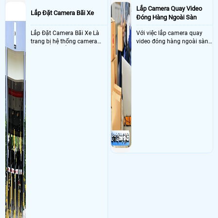
Ngày: 16/12/2019
Phạm văn thạo
nói về Lắp Đặt Camera Giám Sát Tại
Lắp Camera Quay Video
Tphcm Giá Rẻ Nhất Uy Tín
Lắp Đặt Camera Bãi Xe
Đóng Hàng Ngoài Sàn
Mình muốn bên Cty gửi mẫu báo giá cho mình >
Ngày: 23/09/2019
Nguyen thanh vien
nói về Lắp Đặt Camera Giám Sát
Lắp Đặt Camera Bãi Xe Là
Với việc lắp camera quay
Tại Tphcm Giá Rẻ Nhất Uy Tín
trang bị hệ thống camera
video đóng hàng ngoài sàn
Toi muon lap camera wifi dung nang luong mat troi ngoai vuon >
nhận diện biển số tại khu
thì đây là một giải pháp
Ngày: 18/09/2019
Thuy
nói về Lắp Đặt Camera Giám Sát Tại Tphcm Giá
vực cổng của các bãi giữ xe
camera cực kì cần thiết cho
Rẻ Nhất Uy Tín
kết hợp với phần mềm quản
các shop kinh doanh online
Mình muốn lap camera gia đình ct co thể tu van ko a>
lý để ghi nhận lượt xe ra vào
đều nên sử dụng để có thể
Ngày: 13/09/2019
Công
nói về Lắp Đặt Camera Giám Sát Tại Tphcm Giá
chụp hình thông tin xe và
bảo vệ quyền lợi shop tránh
Rẻ Nhất Uy Tín
biển số lưu trực tiếp về máy
được các tình trạng bị đánh
Sản phẩm này lắp đặt sao vậy shop>
tinh trạm để nhân viên tiện
mất cắp hàng hóa
Ngày: 10/08/2019
A Lin
nói về Lắp Đặt Camera Giám Sát Tại Tphcm Giá
đối soát, tính tiền xe xe ra
Rẻ Nhất Uy Tín
khỏi bãi
Nếu đặt có giao hàng ở tinh Long an khong>
Ngày: 13/07/2019
Bình
nói về Lắp Đặt Camera Giám Sát Tại Tphcm Giá
Rẻ Nhất Uy Tín
Minh mua camera sipem cài đặtko được lD 15 số hai dâu >
Ngày: 11/07/2019
Tran van sang
nói về Lắp Đặt Camera Giám Sát Tại
Tphcm Giá Rẻ Nhất Uy Tín
Chao a dien thoai cua em kg xem dc camera do bao loi mang ma loi
la:-11301 a. Chi cach sua loi gium e a.>
Ngày: 22/09/2018
Admin
nói về Lắp Đặt Camera Giám Sát Tại Tphcm
Giá Rẻ Nhất Uy Tín
Chào nghiêm văn thăng: Do anh đăng nhập tài khoản bị sai nên báo lỗi
như vậy ạ. >