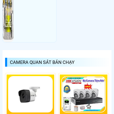
Ngày: 20/09/2018
nghiêm văn thăng
nói về Lắp Đặt Camera Giám Sát
Tại Tphcm Giá Rẻ Nhất Uy Tín
tôi muốn nhờ các a tư vấn giúp .hiện tôi xóa thẻ nhớ cửa camera và cài
đạt lai nhưng ko dc mà điện thoai tôi nó hiện lên chữ .tên đăng nhâp
hoăc mật khẩu lỗi .thê là thế nào mong các chỉ giúp >
Ngày: 23/12/2017
admin
nói về Lắp Đặt Camera Giám Sát Tại Tphcm Giá
Rẻ Nhất Uy Tín
Chào anh Ngô Hội: những camera đó mình cài nó mới xoay với zoom ạ,
anh k muốn tự xoay và zoom thì reset camera lại mặc định nha.>
Ngày: 23/12/2017
Ngô hội
nói về Lắp Đặt Camera Giám Sát Tại Tphcm
Giá Rẻ Nhất Uy Tín
E cỏ con camara DS-2AE5023-S nó tự xoay và zoom cỏ cách nào khắc
phục ko ạ??>
Ngày: 01/12/2017
Quế
nói về Lắp Đặt Camera Giám Sát Tại Tphcm Giá
Rẻ Nhất Uy Tín
CAMERA QUAN SÁT BÁN CHẠY
Tôi muốn mua camera ngụy trang>
Ngày: 13/09/2017
Thành
nói về Lắp Đặt Camera Giám Sát Tại Tphcm Giá
Rẻ Nhất Uy Tín
Chào duc: bạn xem lại camera đã kết nối với mạng internet chưa? và
nhập mật khẩu camera có đúng không, nếu nhập quá nhiều camera sẽ bị
khóa ạ.>
Ngày: 13/09/2017
duc
nói về Lắp Đặt Camera Giám Sát Tại Tphcm Giá
Rẻ Nhất Uy Tín
cho toi hoi sao camera kbvision 3001 toi cai roi ma cu bao khong ket noi
hoac da bi khoa>
Ngày: 22/07/2017
Tuyến
nói về Lắp Đặt Camera Giám Sát Tại Tphcm Giá
Rẻ Nhất Uy Tín