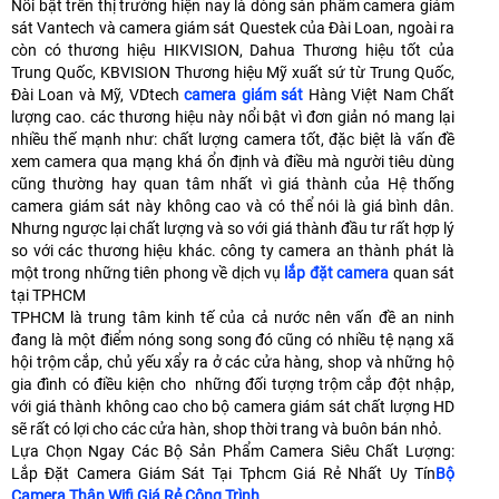
Nổi bật trên thị trường hiện nay là dòng sản phẩm camera giám
sát Vantech và camera giám sát Questek của Đài Loan, ngoài ra
còn có thương hiệu HIKVISION, Dahua Thương hiệu tốt của
Trung Quốc, KBVISION Thương hiệu Mỹ xuất sứ từ Trung Quốc,
Đài Loan và Mỹ, VDtech
camera giám sát
Hàng Việt Nam Chất
lượng cao. các thương hiệu này nổi bật vì đơn giản nó mang lại
nhiều thế mạnh như: chất lượng camera tốt, đặc biệt là vấn đề
xem camera qua mạng khá ổn định và điều mà người tiêu dùng
cũng thường hay quan tâm nhất vì giá thành của Hệ thống
camera giám sát này không cao và có thể nói là giá bình dân.
Nhưng ngược lại chất lượng và so với giá thành đầu tư rất hợp lý
so với các thương hiệu khác. công ty camera an thành phát là
một trong những tiên phong về dịch vụ
lắp đặt camera
quan sát
tại TPHCM
TPHCM là trung tâm kinh tế của cả nước nên vấn đề an ninh
đang là một điểm nóng song song đó cũng có nhiều tệ nạng xã
hội trộm cắp, chủ yếu xẩy ra ở các cửa hàng, shop và những hộ
gia đình có điều kiện cho những đối tượng trộm cắp đột nhập,
với giá thành không cao cho bộ camera giám sát chất lượng HD
sẽ rất có lợi cho các cửa hàn, shop thời trang và buôn bán nhỏ.
Lựa Chọn Ngay Các Bộ Sản Phẩm Camera Siêu Chất Lượng:
Lắp Đặt Camera Giám Sát Tại Tphcm Giá Rẻ Nhất Uy Tín
Bộ
Camera Thân Wifi Giá Rẻ Công Trình