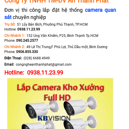
Công Ty TNHH TM-DV An Thành Phát
Đơn vị thi công lắp đặt hệ thống
camera quan
sát
chuyên nghiệp
Trụ Sở:
51 Lũy Bán Bích, Phường Phú Thạnh, TP.HCM
Hotline:
0938.11.23.99
Chi Nhánh 1:
152 Ung Văn Khiêm, P25, Bình Thạnh Tp.HCM
Phone:
090.245.2577
Chi Nhánh 2:
49 Lê Thị Trung,F Phú Lợi, Thủ Dầu một, Bình Dương
Phone:
0906.855.330
Điện Thoại:
(028) 6688.4949
Email:
congngheanthanhphat@gmail.com
Hotline: 0938.11.23.99