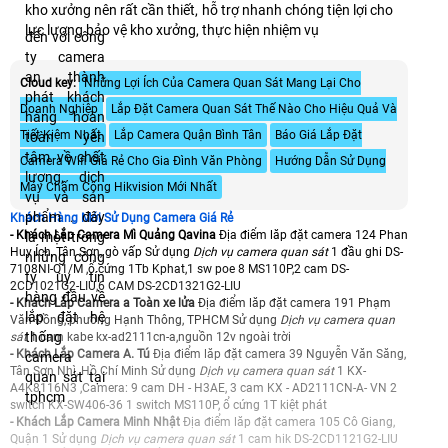
kho xưởng nên rất cần thiết, hỗ trợ nhanh chóng tiện lợi cho
lực lượng bảo vệ kho xưởng, thực hiện nhiệm vụ
đến với công
ty camera
an thành
Cloud key:
Những Lợi Ích Của Camera Quan Sát Mang Lại Cho
phát khách
Doanh Nghiệp
Lắp Đặt Camera Quan Sát Thế Nào Cho Hiệu Quả Và
hàng hoàn
Tiết Kiệm Nhất
Lắp Camera Quận Bình Tân
Báo Giá Lắp Đặt
toàn yên
tâm về chất
Camera Wifi Giá Rẻ Cho Gia Đình Văn Phòng
Hướng Dẫn Sử Dụng
lượng, dịch
Máy Chấm Công Hikvision Mới Nhất
vụ và sản
phẩm . đây
Khách Hàng Mới Sử Dụng Camera Giá Rẻ
- Khách Lắp Camera Mì Quảng Qavina
Địa điểm lăp đặt camera 124 Phan
là một trong
Huy Ích, Tân Sơn, gò vấp Sử dụng
Dịch vụ camera quan sát
1 đầu ghi DS-
những công
7108NI-Q1/M ,ổ cứng 1Tb Kphat,1 sw poe 8 MS110P,2 cam DS-
ty uy tín
2CD1021G2-LIU,6 CAM DS-2CD1321G2-LIU
hàng đầu về
- Khách Lắp Camera a Toàn xe lửa
Địa điểm lăp đặt camera 191 Phạm
lắp đặt hệ
Văn Đồng, phường Hạnh Thông, TPHCM Sử dụng
Dịch vụ camera quan
thống
sát
1 cam kabe kx-ad2111cn-a,nguồn 12v ngoài trời
- Khách Lắp Camera A. Tú
Địa điểm lăp đặt camera 39 Nguyễn Văn Săng,
camera
Tân Sơn Nhì, Hồ Chí Minh Sử dụng
Dịch vụ camera quan sát
1 KX-
quan sát tại
A4K8116N3 ,Camera: 9 cam DH - H3AE, 3 cam KX - AD2111CN-A- VN 2
tphcm
switch KX-SW406-36 1 switch MS110P, ổ cứng 1T kiệt phát
- Khách Lắp Camera Minh Nhật
Địa điểm lăp đặt camera 105 Cô Giang,
Quận 1 Sử dụng
Dịch vụ camera quan sát
1 cam hik DS-2CD1121G2-LIU