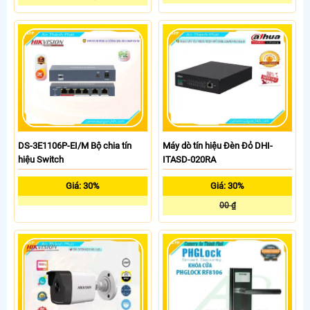
DS-3E1106P-EI/M Bộ chia tín
Máy dò tín hiệu Đèn Đỏ DHI-
hiệu Switch
ITASD-020RA
Giá: 30%
Giá: 30%
00 ₫