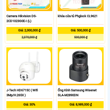
Camera Hikvision DS-
khóa cửa tủ Phglock CL9621
2CD1023G0E-I (L)
Giá: 2,000,000 ₫
Giá: 500,000 ₫
2,370,000 ₫
500,000 ₫
J-Tech HD6715C ( Wifi
Ống Kính Samsung Wisenet
3Mp/H.265X )
SLA-M2890DN
Giá: 30%
Giá: 8,989,000 ₫