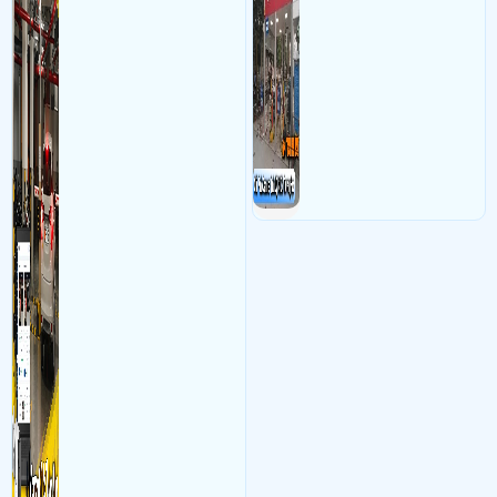
mật tài sản giảm thiểu tình
nên việc quản lý và đảm báo
trạng ùn tắc tại cửa ra vào
số lượng xe vào một lần là
và cắt giảm chi phí thuê
điều cực kì khó để quản lý,
nhân viên giữ xe
vậy nên việc áp dụng giải
pháp camera quản lý bãi xe
trường học sẽ cực kì đáng
đầu tư giúp nhanh chóng
giải quyết vấn đề này