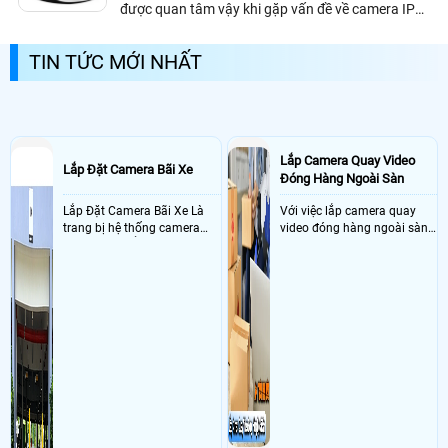
được quan tâm vậy khi gặp vấn đề về camera IP
thì ta sẽ có hướng giải quyết như nào.
TIN TỨC MỚI NHẤT
Lắp Camera Quay Video
Lắp Đặt Camera Bãi Xe
Đóng Hàng Ngoài Sàn
Lắp Đặt Camera Bãi Xe Là
Với việc lắp camera quay
trang bị hệ thống camera
video đóng hàng ngoài sàn
nhận diện biển số tại khu
thì đây là một giải pháp
vực cổng của các bãi giữ xe
camera cực kì cần thiết cho
kết hợp với phần mềm quản
các shop kinh doanh online
lý để ghi nhận lượt xe ra vào
đều nên sử dụng để có thể
chụp hình thông tin xe và
bảo vệ quyền lợi shop tránh
biển số lưu trực tiếp về máy
được các tình trạng bị đánh
tinh trạm để nhân viên tiện
mất cắp hàng hóa
đối soát, tính tiền xe xe ra
khỏi bãi