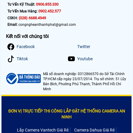
0906.855.330
Tư Vấn Kỹ Thuật:
0902.452.577
Tư Vấn Mua Hàng:
(028) 6688.4949
CSKH:
Email:
congngheanthanhphat@gmail.com
Kết nối với chúng tôi
Facebook
Twitter
Tiktok
Youtube
Mã số doanh nghiệp: 0312866570 do Sở Tài Chính
TP.HCM cấp ngày 23/07/2014. Trụ sở chính: 51 Lũy
Bán Bích, Phường Phú Thạnh, Thành Phố Hồ Chí
Minh
ĐƠN VỊ TRỰC TIẾP THI CÔNG LẮP ĐẶT HỆ THỐNG CAMERA AN
NINH
Lắp Camera Vantech Giá Rẻ
Camera Dahua Giá Rẻ