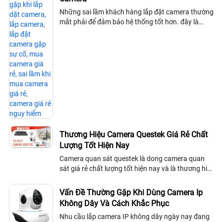
Những sai lầm khách hàng lắp đặt camera thường
mắt phải để đảm bảo hệ thống tốt hơn. đây là
những lời khuyên trước khi lắp đặt camera quan
sát mà khách hàng không nên bỏ qua để có hệ
thống camera quan sát ổn định
Thương Hiệu Camera Questek Giá Rẻ Chất
Lượng Tốt Hiện Nay
Camera quan sát questek là dong camera quan
sát giá rẻ chất lượng tốt hiện nay và là thương hiệu
Camera hàng đầu Đài Loan , có trụ sở chính tại Đài
Loan, sau 30 năm thành lập và...
Vấn Đề Thường Gặp Khi Dùng Camera Ip
Không Dây Và Cách Khắc Phục
Nhu cầu lắp camera IP không dây ngày nay đang