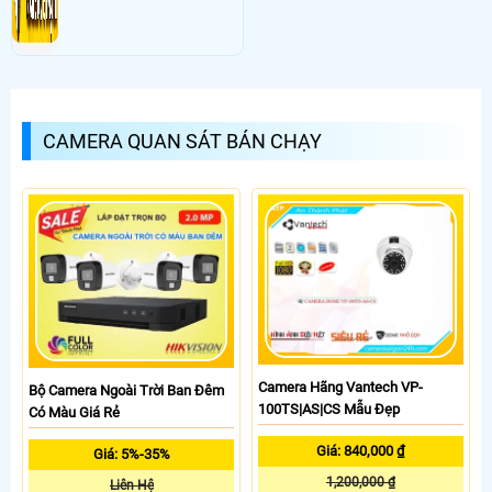
CAMERA QUAN SÁT BÁN CHẠY
Camera Hãng Vantech VP-
Bộ Camera Ngoài Trời Ban Đêm
100TS|AS|CS Mẫu Đẹp
Có Màu Giá Rẻ
Giá: 840,000 ₫
Giá: 5%-35%
1,200,000 ₫
Liên Hệ