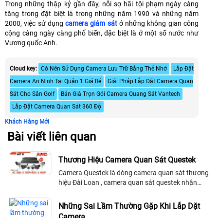
Trong những thập kỷ gần đây, nỗi sợ hãi tội phạm ngày càng
tăng trong đặt biệt là trong những năm 1990 và những năm
2000, việc sử dụng
camera giám sát
ở những không gian công
cộng càng ngày càng phổ biến, đặc biệt là ở một số nước như
Vương quốc Anh.
Cloud key:
Có Nên Sử Dụng Camera Lưu Trữ Bằng Thẻ Nhớ
Lắp Đặt
Camera An Ninh Tại Quận 1 Giá Rẻ
Giải Pháp Lắp Đặt Camera Quan
Sát Cho Sân Golf
Bản Giá Trọn Gói Camera Quang Sát Vantech
Lắp Đặt Camera Quan Sát 360 Độ
Khách Hàng Mới
Bài viết liên quan
Thương Hiệu Camera Quan Sát Questek
Camera Questek là dòng camera quan sát thương
hiệu Đài Loan , camera quan sát questek nhận
những chứng nhận quốc tế CE,FCC ,RoHS và CMA
sản phẩm camera quan sát questek hướng đến...
Những Sai Lầm Thường Gặp Khi Lắp Dặt
Camera