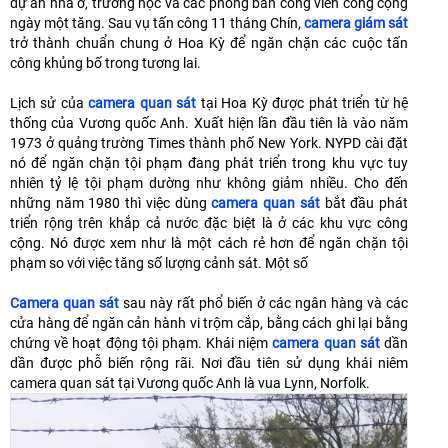
dự án nhà ở, trường học và các phòng ban công viên công cộng
ngày một tăng. Sau vụ tấn công 11 tháng Chín,
camera giám sát
trở thành chuẩn chung ở Hoa Kỳ để ngăn chặn các cuộc tấn
công khủng bố trong tương lai.
Lịch sử của
camera quan sát
tại Hoa Kỳ được phát triển từ hệ
thống của Vương quốc Anh. Xuất hiện lần đầu tiên là vào năm
1973 ở quảng trường Times thành phố New York. NYPD cài đặt
nó để ngăn chặn tội phạm đang phát triển trong khu vực tuy
nhiên tỷ lệ tội phạm dường như không giảm nhiều. Cho đến
những năm 1980 thì việc dùng
camera quan sát
bắt đầu phát
triển rộng trên khắp cả nước đặc biệt là ở các khu vực công
cộng. Nó được xem như là một cách rẻ hơn để ngăn chặn tội
phạm so với việc tăng số lượng cảnh sát. Một số
Camera quan sát
sau này rất phổ biến ở các ngân hàng và các
cửa hàng để ngăn cản hành vi trộm cắp, bằng cách ghi lại bằng
chứng về hoạt động tội phạm. Khái niệm
camera quan sát
dần
dần được phỗ biến rộng rãi. Nơi đầu tiên sử dụng khái niêm
camera quan sát tại Vương quốc Anh là vua Lynn, Norfolk.