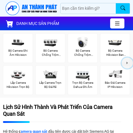
DANH MỤC SẢN PHẨM
Bộ Camera Ghi
Bô Camera
Bộ Camera
Bộ Camera
Âm Hikvision
Chống Trộm
Chống Trộm
Hikvision Ban
Hikvision
Hikvision
Đêm Có Màu
Lắp Camera
Lắp Camera Trọn
Trọn Bộ Camera
Báo Giá Camera
Hikvision Trọn Bộ
Bộ Giá Rẻ
Dahua Ghi Âm
IP Hikvision
Lịch Sử Hình Thành Và Phát Triển Của Camera
Quan Sát
Hệ thống
c
amera quan sát
đầu tiên được cài đặt bởi Siemens AG tại