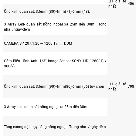
LH giá rẻ
406
nhất
Ống kính quan sát: 3.6mm (80)-4mm(71)-6mm (48).
3 Array Led- quan sát hồng ngoại xa 25m đến 30m. Trong
nhà /ngày-đêm
CAMERA SP 207.1.20 --- 1200 Tvl __ DUM
Cảm Biến Hình Ảnh: 1/3” Image Sensor SONY--HD 1280(H) x
960(v)
LH giá rẻ
Ống kính quan sát: 3.6mm (90)-4mm(80)-6mm (56) tùy chọn
798
nhất
3 Array Led- quan sát hồng ngoại xa 25m đến 30m
Tăng cường độ nhạy sáng hồng ngoại-- Trong nhà /ngày-đêm