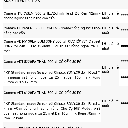
ADAPTER VDTECH -2 A
Camera PURASEN 360 ZHE.72-chỉnh lend 2,8 đến 12mm-
LH giá rẻ
###
chống ngược sáng-hàng cao cấp
nhất
Camera PURASEN 180 HE.72-LEND 4mm-chống ngược sáng-
LH giá rẻ
###
hàng cao cấp
nhất
Camera VDT-5130EA DUM SONY 500 tvl CỰC RÕ1/3” Chipset
LH giá rẻ
SONY 24 đèn IR Led Φ 4mm – quan sát hồng ngoại xa 15
###
nhất
mét
Camera VDT-5220EA THÂN 500tvl -CÓ ĐẾ-CỰC RÕ
###
LH giá rẻ
nhất
1/3” Standard Image Sensor với Chipset SONY.30 đèn IR Led Φ
4mmquan sát hồng ngoại xa 25 mét.Dài 165mm x Rộng
###
70mm x Cao 120mm
Camera VDT-6120EA THÂN 500tvl -CÓ ĐẾ-CỰC RÕ
LH giá rẻ
###
1/3” Standard Image Sensor với Chipset SONY.30 đèn IR Led Φ
nhất
4mm –Cân bằng ánh sáng trắng. Chế độ IRIS Mode : AES
quan sát hồng ngoại xa 25 mét.Dài 165mm x Rộng 70mm x
Cao 120mm