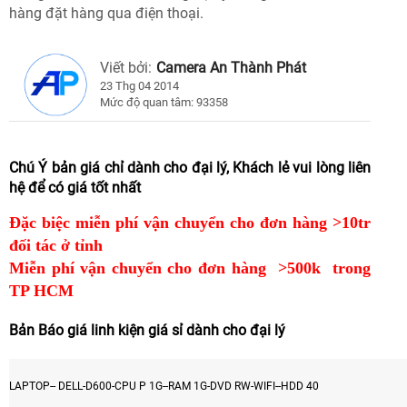
hàng đặt hàng qua điện thoại.
Viết bởi:
Camera An Thành Phát
23 Thg 04 2014
Mức độ quan tâm: 93358
Chú Ý bản giá chỉ dành cho đại lý, Khách lẻ vui lòng liên
hệ để có giá tốt nhất
Đặc biệc miễn phí vận chuyển cho đơn hàng >10tr
đối tác ở tỉnh
Miễn phí vận chuyển cho đơn hàng
>500k
trong
TP HCM
Bản Báo giá linh kiện giá sỉ dành cho đại lý
LAPTOP-- DELL-D600-CPU P 1G--RAM 1G-DVD RW-WIFI--HDD 40