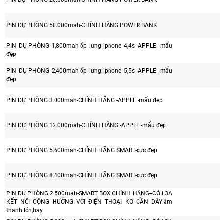
PIN DỰ PHÒNG 28.000mah-CHÍNH HÃNG POWER BANK
PIN DỰ PHÒNG 50.000mah-CHÍNH HÃNG POWER BANK
PIN DỰ PHÒNG 1,800mah-ốp lưng iphone 4,4s -APPLE -mẩu
đẹp
PIN DỰ PHÒNG 2,400mah-ốp lưng iphone 5,5s -APPLE -mẩu
đẹp
PIN DỰ PHÒNG 3.000mah-CHÍNH HÃNG -APPLE -mẩu đẹp
PIN DỰ PHÒNG 12.000mah-CHÍNH HÃNG -APPLE -mẩu đẹp
PIN DỰ PHÒNG 5.600mah-CHÍNH HÃNG SMART-cực đẹp
PIN DỰ PHÒNG 8.400mah-CHÍNH HÃNG SMART-cực đẹp
PIN DỰ PHÒNG 2.500mah-SMART BOX CHÍNH HÃNG--CÓ LOA
KẾT NỐI CỘNG HƯỞNG VỚI ĐIỆN THOẠI KO CẦN DÂY-âm
thanh lớn,hay.