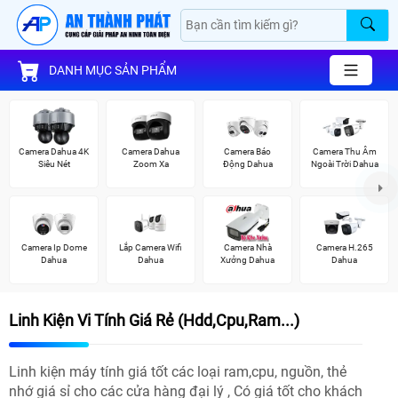
DANH MỤC SẢN PHẨM
Camera Dahua 4K
Camera Dahua
Camera Báo
Camera Thu Âm
Siêu Nét
Zoom Xa
Động Dahua
Ngoài Trời Dahua
Camera Ip Dome
Lắp Camera Wifi
Camera Nhà
Camera H.265
Dahua
Dahua
Xưởng Dahua
Dahua
Linh Kiện Vi Tính Giá Rẻ (Hdd,Cpu,Ram...)
Linh kiện máy tính giá tốt các loại ram,cpu, nguồn, thẻ
nhớ giá sỉ cho các cửa hàng đại lý , Có giá tốt cho khách