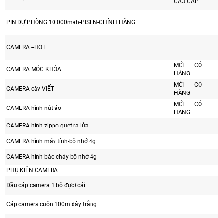
CAO CẤP
PIN DỰ PHÒNG 10.000mah-PISEN-CHÍNH HÃNG
CAMERA --HOT
MỚI CÓ
CAMERA MÓC KHÓA
HÀNG
MỚI CÓ
CAMERA cây VIẾT
HÀNG
MỚI CÓ
CAMERA hình nút áo
HÀNG
CAMERA hình zippo quẹt ra lửa
CAMERA hình máy tính-bộ nhớ 4g
CAMERA hình báo cháy-bộ nhớ 4g
PHỤ KIỆN CAMERA
Đầu cáp camera 1 bộ đực+cái
Cáp camera cuộn 100m dây trắng