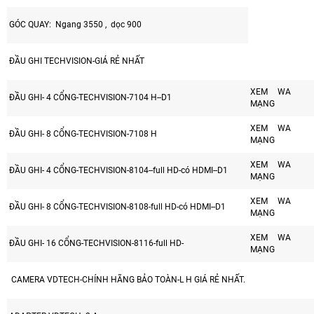
GÓC QUAY: Ngang 3550 , dọc 900
ĐẦU GHI TECHVISION-GIÁ RẺ NHẤT
XEM WA
ĐẦU GHI- 4 CỔNG-TECHVISION-7104 H--D1
MẠNG
XEM WA
ĐẦU GHI- 8 CỔNG-TECHVISION-7108 H
MẠNG
XEM WA
ĐẦU GHI- 4 CỔNG-TECHVISION-8104--full HD-có HDMI--D1
MẠNG
XEM WA
ĐẦU GHI- 8 CỔNG-TECHVISION-8108-full HD-có HDMI--D1
MẠNG
XEM WA
ĐẦU GHI- 16 CỔNG-TECHVISION-8116-full HD-
MẠNG
CAMERA VDTECH-CHÍNH HÃNG BẢO TOÀN-L H GIÁ RẺ NHẤT.