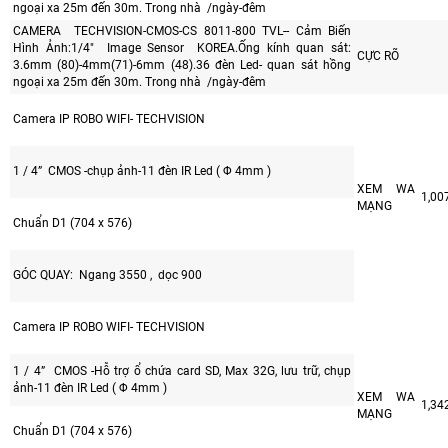
ngoại xa 25m đến 30m. Trong nhà /ngày-đêm
CAMERA TECHVISION-CMOS-CS 8011-800 TVL-- Cảm Biến
Hình Ảnh:1/4" Image Sensor KOREA.Ống kính quan sát:
CỰC RÕ
3.6mm (80)-4mm(71)-6mm (48).36 đèn Led- quan sát hồng
ngoại xa 25m đến 30m. Trong nhà /ngày-đêm
Camera IP ROBO WIFI- TECHVISION
1 / 4” CMOS -chụp ảnh-11 đèn IR Led ( Φ 4mm )
XEM WA
1,00
MẠNG
Chuẩn D1 (704 x 576)
GÓC QUAY: Ngang 3550 , dọc 900
Camera IP ROBO WIFI- TECHVISION
1 / 4” CMOS -Hỗ trợ ổ chứa card SD, Max 32G, lưu trữ, chụp
ảnh-11 đèn IR Led ( Φ 4mm )
XEM WA
1,34
MẠNG
Chuẩn D1 (704 x 576)