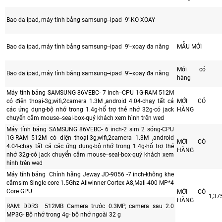
Bao da ipad, máy tính bảng samsung--ipad 9'-KO XOAY
Bao da ipad, máy tính bảng samsung--ipad 9'--xoay đa năng
MẪU MỚI
Mới có
Bao da ipad, máy tính bảng samsung--ipad 9'--xoay đa năng
hàng
Máy tính bảng SAMSUNG 86VEBC- 7 inch--CPU 1G-RAM 512M
có điện thoại-3g,wifi,2camera 1.3M ,android 4.04-chạy tất cả
MỚI CÓ
các ứng dụng-bộ nhớ trong 1.4g-hổ trợ thẻ nhớ 32g-có jack
HÀNG
chuyển cắm mouse--seal-box-quý khách xem hình trên wed
Máy tính bảng SAMSUNG 86VEBC- 6 inch-2 sim 2 sóng-CPU
1G-RAM 512M có điện thoại-3g,wifi,2camera 1.3M ,android
MỚI CÓ
4.04-chạy tất cả các ứng dụng-bộ nhớ trong 1.4g-hổ trợ thẻ
HÀNG
nhớ 32g-có jack chuyển cắm mouse--seal-box-quý khách xem
hình trên wed
Máy tính bảng Chính hãng Jeway JD-9056 -7 inch-không khe
cắmsim Single core 1.5Ghz Allwinner Cortex A8,Mali-400 MP*4
Core GPU
MỚI CÓ
1,37
HÀNG
RAM: DDR3 512MB Camera trước 0.3MP, camera sau 2.0
MP3G- Bộ nhớ trong 4g- bộ nhớ ngoài 32 g