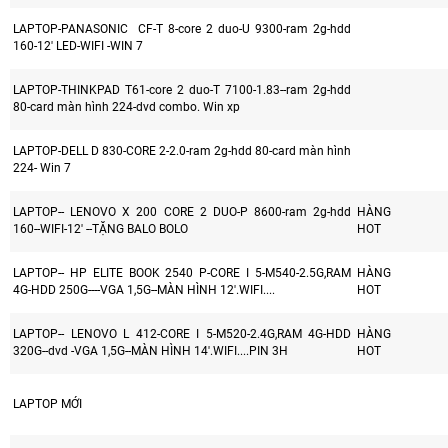
LAPTOP-PANASONIC CF-T 8-core 2 duo-U 9300-ram 2g-hdd
160-12' LED-WIFI -WIN 7
LAPTOP-THINKPAD T61-core 2 duo-T 7100-1.83--ram 2g-hdd
80-card màn hình 224-dvd combo. Win xp
LAPTOP-DELL D 830-CORE 2-2.0-ram 2g-hdd 80-card màn hình
224- Win 7
LAPTOP-- LENOVO X 200 CORE 2 DUO-P 8600-ram 2g-hdd
HÀNG
160--WIFI-12' --TẶNG BALO BOLO
HOT
LAPTOP-- HP ELITE BOOK 2540 P-CORE I 5-M540-2.5G,RAM
HÀNG
4G-HDD 250G----VGA 1,5G--MÀN HÌNH 12'.WIFI....
HOT
LAPTOP-- LENOVO L 412-CORE I 5-M520-2.4G,RAM 4G-HDD
HÀNG
320G--dvd -VGA 1,5G--MÀN HÌNH 14'.WIFI....PIN 3H
HOT
LAPTOP MỚI