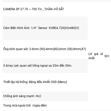
CAMERA SP 27.70 --- 700 Tvl _ THÂN--VỎ SẮT
Cảm Biến Hình Ảnh: 1/4” Sensor KOREA 720(H)×480(V)
Ống kính quan sát: 3.6mm (90)-4mm(80)-6mm (58)-8mm(47)
LH giá rẻ
501
nhất
3 Array Led- quan sát hồng ngoại xa 25m đến 30m.
Thiết lập hệ thống: Bảng điều khiển OSD (Menu)
Chống ánh sáng mạnh: HLC
Trong nhà-ngoài trời /ngày-đêm