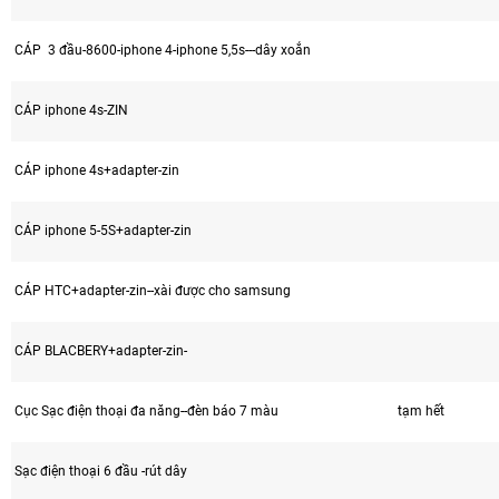
CÁP 3 đầu-8600-iphone 4-iphone 5,5s---dây xoắn
CÁP iphone 4s-ZIN
CÁP iphone 4s+adapter-zin
CÁP iphone 5-5S+adapter-zin
CÁP HTC+adapter-zin--xài được cho samsung
CÁP BLACBERY+adapter-zin-
Cục Sạc điện thoại đa năng--đèn báo 7 màu
tạm hết
Sạc điện thoại 6 đầu -rút dây