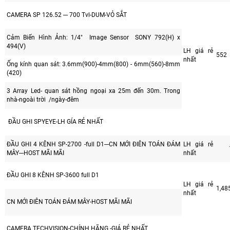
CAMERA SP 126.52 --- 700 Tvl-DUM-VỎ SẮT
Cảm Biến Hình Ảnh: 1/4" Image Sensor SONY 792(H) x
494(V)
LH giá rẻ
552
nhất
Ống kính quan sát: 3.6mm(900)-4mm(800) - 6mm(560)-8mm
(420)
3 Array Led- quan sát hồng ngoại xa 25m đến 30m. Trong
nhà-ngoài trời /ngày-đêm
ĐẦU GHI SPYEYE-LH GÍA RẺ NHẤT
ĐẦU GHI 4 KÊNH SP-2700 -full D1---CN MỚI ĐIÊN TOÁN ĐÁM
LH giá rẻ
MÂY---HOST MÃI MÃI
nhất
ĐẦU GHI 8 KÊNH SP-3600 full D1
LH giá rẻ
1,48
nhất
CN MỚI ĐIÊN TOÁN ĐÁM MÂY-HOST MÃI MÃI
CAMERA TECHVISION-CHÍNH HÃNG -GIÁ RẺ NHẤT