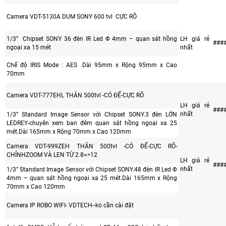
Camera VDT-5130A DUM SONY 600 tvl CỰC RÕ
1/3” Chipset SONY 36 đèn IR Led Φ 4mm – quan sát hồng
LH giá rẻ
###
ngoại xa 15 mét
nhất
Chế độ IRIS Mode : AES .Dài 95mm x Rộng 95mm x Cao
70mm
Camera VDT-777EHL THÂN 500tvl -CÓ ĐẾ-CỰC RÕ
LH giá rẻ
###
nhất
1/3” Standard Image Sensor với Chipset SONY.3 đèn LỚN
LEDREY-chuyên xem ban đêm quan sát hồng ngoại xa 25
mét.Dài 165mm x Rộng 70mm x Cao 120mm
Camera VDT-999ZEH THÂN 500tvl -CÓ ĐẾ-CỰC RÕ-
CHỈNHZOOM VÀ LEN TỪ 2.8=>12
LH giá rẻ
###
nhất
1/3” Standard Image Sensor với Chipset SONY.48 đèn IR Led Φ
4mm – quan sát hồng ngoại xa 25 mét.Dài 165mm x Rộng
70mm x Cao 120mm
Camera IP ROBO WIFI- VDTECH--ko cần cài đặt