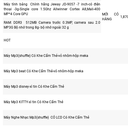
Máy tính bảng Chính hãng Jeway JD-9057 -7 inch-có điện
thoại -3g-Single core 1.5Ghz Allwinner Cortex A8,Mali-400
MP*4 Core GPU
MỚI CÓ
1,87
HÀNG
RAM: DDR3 512MB Camera trước 0.3MP, camera sau 2.0
MP3G Bộ nhớ trong 8g- bộ nhớ ngoài 32 g
HOT
Máy Mp3(shuffle) Có Khe Cấm Thẻ-vỏ nhôm-hộp meka
Máy Mp3 beat Có Khe Cấm Thẻ-vỏ nhôm-hộp meka
Máy Mp3 disney-xì tin Có Khe Cấm Thẻ
Máy Mp3 KITTY-xì tin Có Khe Cấm Thẻ
Máy Nghe Nhạc Mp3(shuffle) CÓ LCD Có Khe Cấm Thẻ