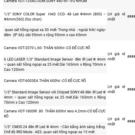
Camera VDT-135AO DUM SONY 480 tvl --VỎ NHÔM
1/3” SONY COLOR Super HAD CCD- 48 Led Φ4mm (800) –
LH giá rẻ
###
Φ6mm(560) (tùy chọn)
nhất
quan sát hồng ngoại xa 30 mét- Trong nhà - ngoài trời/ ngày-
đêm (IP 66)- dài 95mm x rộng 95mm x cao 65mm
Camera VDT-2070 L.60- THÂN 600tvl -CÓ ĐẾ-CỰC RÕ
LH giá rẻ
###
nhất
6 LED LASER 1/3” Standard Image Sensor đèn IR Led Φ 4mm
– quan sát hồng ngoại xa 25 mét.Dài 165mm x Rộng 70mm x
Cao 120mm
Camera VDT-6003EA THÂN 600tvl -CÓ ĐẾ-CỰC RÕ
LH giá rẻ
###
nhất
1/3” Standard Image Sensor với Chipset SONY.48 đèn IR Led Φ
4mm – quan sát hồng ngoại xa 25 mét.Dài 165mm x Rộng
70mm x Cao 120mm
Camera VDT-1800IR .80 THÂN 600tvl lens 4.2mm-CÓ ĐẾ-CỰC
RÕ
LH giá rẻ
###
nhất
1/3" CMOS 24 đèn IR Led Φ 4mm –Cân bằng ánh sáng trắng.
Chế độ IRIS Mode : AES. quan sát hồng ngoại xa 15 mét