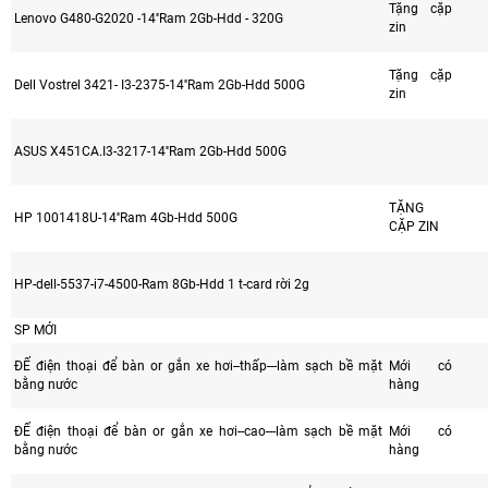
Tặng cặp
Lenovo G480-G2020 -14''Ram 2Gb-Hdd - 320G
zin
Tặng cặp
Dell Vostrel 3421- I3-2375-14''Ram 2Gb-Hdd 500G
zin
ASUS X451CA.I3-3217-14''Ram 2Gb-Hdd 500G
TẶNG
HP 1001418U-14''Ram 4Gb-Hdd 500G
CẶP ZIN
HP-dell-5537-i7-4500-Ram 8Gb-Hdd 1 t-card rời 2g
SP MỚI
ĐẾ điện thoại để bàn or gắn xe hơi--thấp---làm sạch bề mặt
Mới có
bằng nước
hàng
ĐẾ điện thoại để bàn or gắn xe hơi--cao---làm sạch bề mặt
Mới có
bằng nước
hàng