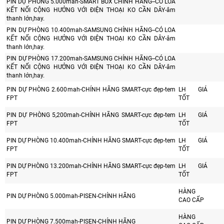
PIN DỰ PHÒNG 5.000mah-SMART BOX CHÍNH HÃNG--CÓ LOA
KẾT NỐI CỘNG HƯỞNG VỚI ĐIỆN THOẠI KO CẦN DÂY-âm
thanh lớn,hay.
PIN DỰ PHÒNG 10.400mah-SAMSUNG CHÍNH HÃNG--CÓ LOA
KẾT NỐI CỘNG HƯỞNG VỚI ĐIỆN THOẠI KO CẦN DÂY-âm
thanh lớn,hay.
PIN DỰ PHÒNG 17.200mah-SAMSUNG CHÍNH HÃNG--CÓ LOA
KẾT NỐI CỘNG HƯỞNG VỚI ĐIỆN THOẠI KO CẦN DÂY-âm
thanh lớn,hay.
PIN DỰ PHÒNG 2.600mah-CHÍNH HÃNG SMART-cực đẹp-tem
LH GIÁ
FPT
TỐT
PIN DỰ PHÒNG 5,200mah-CHÍNH HÃNG SMART-cực đẹp-tem
LH GIÁ
FPT
TỐT
PIN DỰ PHÒNG 10.400mah-CHÍNH HÃNG SMART-cực đẹp-tem
LH GIÁ
FPT
TỐT
PIN DỰ PHÒNG 13.200mah-CHÍNH HÃNG SMART-cực đẹp-tem
LH GIÁ
FPT
TỐT
HÀNG
PIN DỰ PHÒNG 5.000mah-PISEN-CHÍNH HÃNG
CAO CẤP
HÀNG
PIN DỰ PHÒNG 7.500mah-PISEN-CHÍNH HÃNG