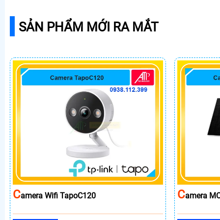
SẢN PHẨM MỚI RA MẮT
C
C
Amera Wifi TapoC120
Amera MC