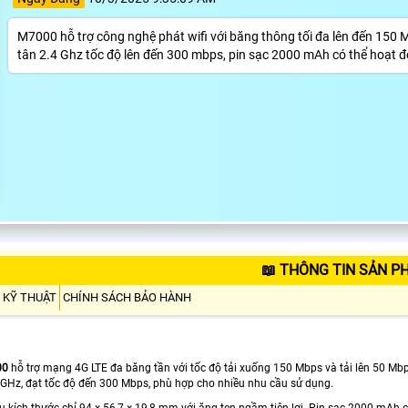
M7000 hỗ trợ công nghệ phát wifi với băng thông tối đa lên đến 150 
tân 2.4 Ghz tốc độ lên đến 300 mbps, pin sạc 2000 mAh có thể hoạt độ
📖 THÔNG TIN SẢN P
 KỸ THUẬT
CHÍNH SÁCH BẢO HÀNH
00
hỗ trợ mạng 4G LTE đa băng tần với tốc độ tải xuống 150 Mbps và tải lên 50 Mb
 GHz, đạt tốc độ đến 300 Mbps, phù hợp cho nhiều nhu cầu sử dụng.
 kích thước chỉ 94 × 56,7 × 19,8 mm với ăng-ten ngầm tiện lợi. Pin sạc 2000 mAh c