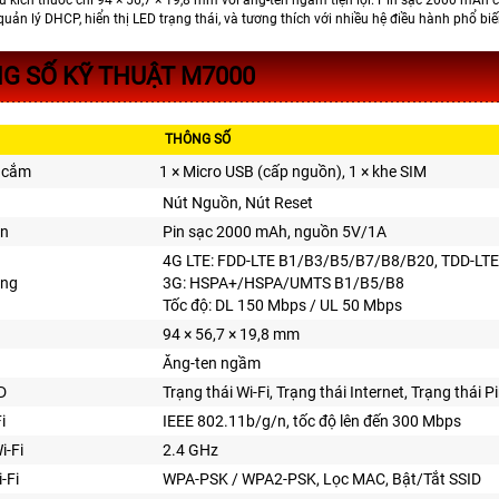
n lý DHCP, hiển thị LED trạng thái, và tương thích với nhiều hệ điều hành phổ biế
G SỐ KỸ THUẬT M7000
THÔNG SỐ
 cắm
1 × Micro USB (cấp nguồn), 1 × khe SIM
Nút Nguồn, Nút Reset
ồn
Pin sạc 2000 mAh, nguồn 5V/1A
4G LTE: FDD-LTE B1/B3/B5/B7/B8/B20, TDD-LT
ộng
3G: HSPA+/HSPA/UMTS B1/B5/B8
Tốc độ: DL 150 Mbps / UL 50 Mbps
94 × 56,7 × 19,8 mm
Ăng-ten ngầm
D
Trạng thái Wi-Fi, Trạng thái Internet, Trạng thái P
i
IEEE 802.11b/g/n, tốc độ lên đến 300 Mbps
i-Fi
2.4 GHz
-Fi
WPA-PSK / WPA2-PSK, Lọc MAC, Bật/Tắt SSID