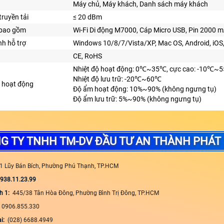
Máy chủ, Máy khách, Danh sách máy khách
truyền tải
≤ 20 dBm
bao gồm
Wi-Fi Di động M7000, Cáp Micro USB, Pin 2000 
nh hỗ trợ
Windows 10/8/7/Vista/XP, Mac OS, Android, iO
CE, RoHS
Nhiệt độ hoạt động: 0℃~35℃, cực cao: -10℃~5
Nhiệt độ lưu trữ: -20℃~60℃
 hoạt động
Độ ẩm hoạt động: 10%~90% (không ngưng tụ)
Độ ẩm lưu trữ: 5%~90% (không ngưng tụ)
G TY TNHH TM-DV ĐẦU TƯ AN THÀNH PHÁT
1 Lũy Bán Bích, Phường Phú Thạnh, TP.HCM
0938.11.23.99
h 1:
445/38 Tân Hòa Đông, Phường Bình Trị Đông, TP.HCM
:
0906.855.330
ại:
(028) 6688.4949