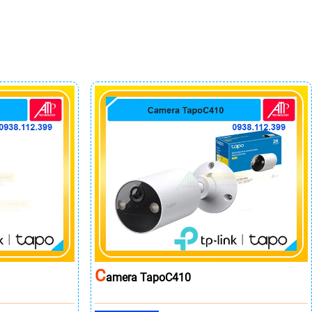
C
Amera TapoC410