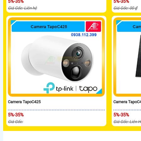
5%-35%
5%-35%
Giá Gốc: Liên hệ
Giá Gốc: 00 ₫
Camera TapoC425
Camera TapoC4
5%-35%
5%-35%
Giá Gốc:
Giá Gốc: Liên 