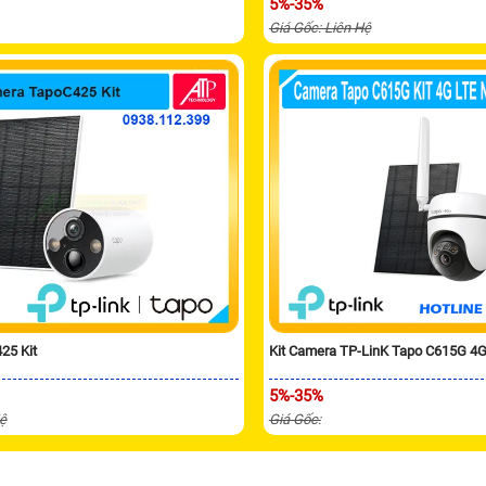
5%-35%
Giá Gốc: Liên Hệ
25 Kit
Kit Camera TP-LinK Tapo C615G 4G
5%-35%
Hệ
Giá Gốc: