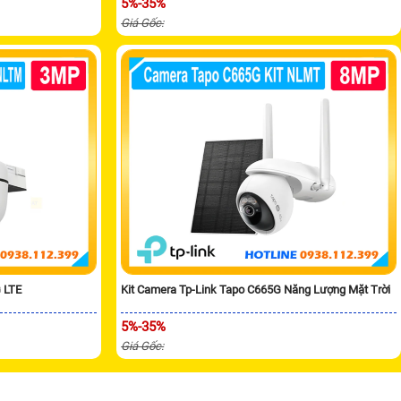
5%-35%
Giá Gốc:
 LTE
Kit Camera Tp-Link Tapo C665G Năng Lượng Mặt Trời
5%-35%
Giá Gốc: