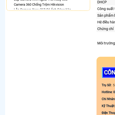
DHCP
Camera 360 Chống Trộm Hikvision
Công suất 
Lắp Camera Xoay 360 Có Ánh Sáng Kép
Camera 360 Trong Nhà
Sản phẩm 
Lắp Camera Ezviz Xoay 360 Trong Nhà
Hệ điều hà
Lắp Camera Wifi Ngoài Trời Xoay 360 Chính Hãng
Chứng chỉ
Dahua
Camera 360 Bao Động Dahua
Môi trường
LẮP CAMERA THEO NHU CẦU
Lắp Camera Văn Phòng Giá Rẻ
Lắp Camera Nhà Xưởng Giá Rẻ
Lắp Camera Gia Đình Giá Rẻ
Lắp Camera Kho Hàng Giá Rẻ
CÔN
Lắp Camera Cửa Hàng Giá Rẻ
Lắp Camera Wifi Giá Rẻ Chính Hãng
Lắp Camera Công Trình Giá Rẻ
Trụ Sở:
5
Camera 360 Giá Rẻ
Hotline: 
Chi Nhán
Kỹ Thuật
Điện Tho