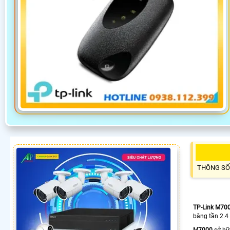
THÔNG SỐ
TP-Link M70
băng tần 2.4
M7000
sở hữu