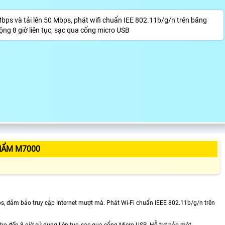
Mbps và tải lên 50 Mbps, phát wifi chuẩn IEE 802.11b/g/n trên băng
ng 8 giờ liên tục, sạc qua cổng micro USB
HẨM M7000
ps, đảm bảo truy cập Internet mượt mà. Phát Wi-Fi chuẩn IEEE 802.11b/g/n trên
ho đến 8 giờ sử dụng liên tục, sạc qua cổng Micro USB. Hỗ trợ bảo mật