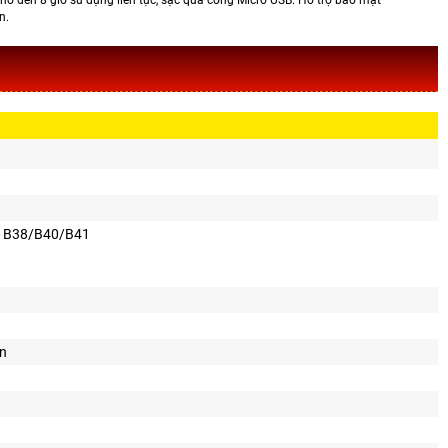
n.
E B38/B40/B41
in