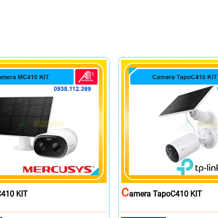
C
410 KIT
Amera TapoC410 KIT