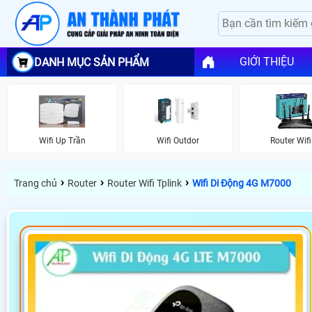
GIỚI THIỆU
DANH MỤC SẢN PHẨM
Wifi Up Trần
Wifi Outdor
Router Wifi
›
›
›
Trang chủ
Router
Router Wifi Tplink
Wifi Di Động 4G M7000