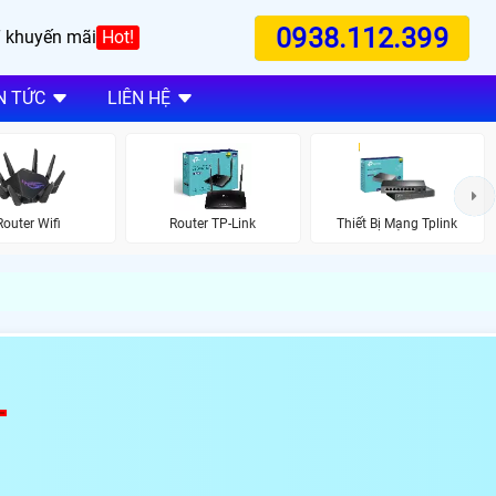
0938.112.399
 khuyến mãi
Hot!
N TỨC
LIÊN HỆ
Router Wifi
Router TP-Link
Thiết Bị Mạng Tplink