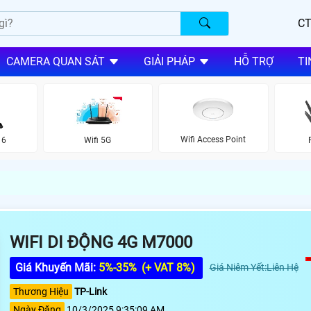
CT
CAMERA QUAN SÁT
GIẢI PHÁP
HỖ TRỢ
TI
Wifi Access Point
 6
Wifi 5G
WIFI DI ĐỘNG 4G M7000
Giá Khuyến Mãi:
5%-35%
(+ VAT 8%)
Giá Niêm Yết:Liên Hệ
Thương Hiệu
TP-Link
Ngày Đăng
10/3/2025 9:35:09 AM