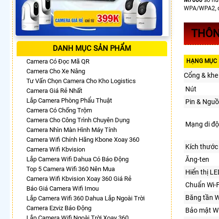
WPA/WPA2, quả
THÔN
DANH MỤC SẢN PHẨM
Camera Có Đọc Mã QR
HẠNG MỤC
Camera Cho Xe Nâng
Cổng & khe
Tư Vấn Chọn Camera Cho Kho Logistics
Nút
Camera Giá Rẻ Nhất
Lắp Camera Phòng Phẩu Thuật
Pin & Ngu
Camera Có Chống Trộm
Camera Cho Công Trình Chuyên Dụng
Mạng di đ
Camera Nhìn Màn Hình Máy Tính
Camera Wifi Chính Hãng Kbone Xoay 360
Kích thước
Camera Wifi Kbvision
Lắp Camera Wifi Dahua Có Báo Động
Ăng-ten
Top 5 Camera Wifi 360 Nên Mua
Hiển thị LE
Camera Wifi Kbvision Xoay 360 Giá Rẻ
Chuẩn Wi-F
Báo Giá Camera Wifi Imou
Băng tần W
Lắp Camera Wifi 360 Dahua Lắp Ngoài Trời
Camera Ezviz Báo Động
Bảo mật Wi
Lắp Camera Wifi Ngoài Trời Xoay 360