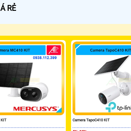
Á RẺ
 KIT
Camera TapoC410 KIT