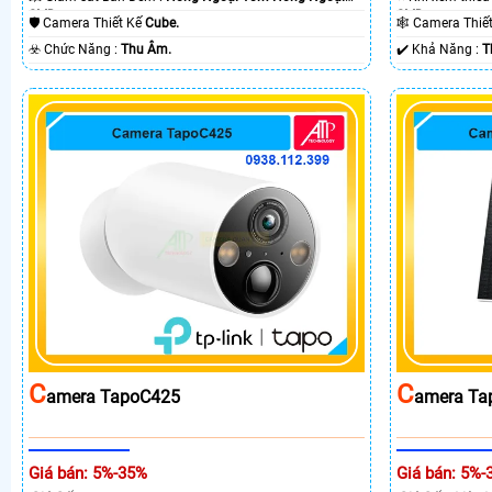
SMD.
SMD.
🛡 Camera Thiết Kế
Cube.
🕸️ Camera Thi
️☣️ Chức Năng :
Thu Âm.
️✔️ Khả Năng :
T
C
C
Amera TapoC425
Amera Ta
Giá bán: 5%-35%
Giá bán: 5%-