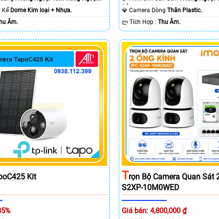
Ðêm.
ết Kế
Dome Kim loại + Nhựa.
💎 Camera Dòng
Thân Plastic.
hu Âm.
️ლ Tích Hợp :
Thu Âm.
T
Rọn Bộ Camera Quan Sát 2
poC425 Kit
S2XP-10M0WED
Giá bán: 4,800,000 ₫
35%