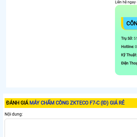
Liên hệ ngay
Camera 360 Có Màu Ban Đêm Ezviz
Camera 360 Ezviz Ngoài Trời
LẮP CAMERA THEO NHU CẦU
CÔN
Lắp Camera Văn Phòng Giá Rẻ
Lắp Camera Nhà Xưởng Giá Rẻ
Trụ Sở:
51
Lắp Camera Gia Đình Giá Rẻ
Hotline:
0
Lắp Camera Kho Hàng Giá Rẻ
Lắp Camera Cửa Hàng Giá Rẻ
Kỹ Thuật:
Lắp Camera Wifi Giá Rẻ Chính Hãng
Điện Thoạ
Lắp Camera Công Trình Giá Rẻ
Camera 360 Giá Rẻ
ĐÁNH GIÁ
MÁY CHẤM CÔNG ZKTECO F7-C (ID) GIÁ RẺ
Nội dung: