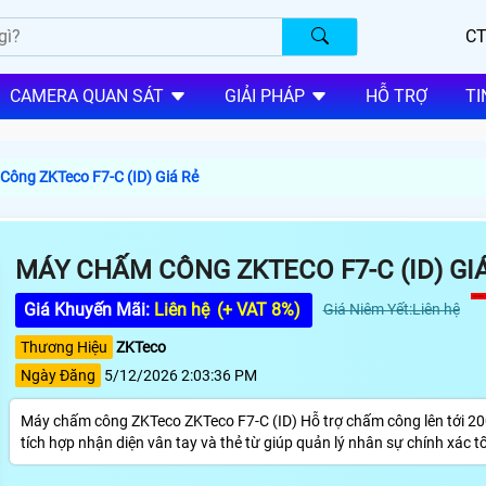
CT
CAMERA QUAN SÁT
GIẢI PHÁP
HỖ TRỢ
TI
ông ZKTeco F7-C (ID) Giá Rẻ
MÁY CHẤM CÔNG ZKTECO F7-C (ID) GI
Giá Khuyến Mãi:
Liên hệ
(+ VAT 8%)
Giá Niêm Yết:Liên hệ
Thương Hiệu
ZKTeco
Ngày Đăng
5/12/2026 2:03:36 PM
Máy chấm công ZKTeco ZKTeco F7-C (ID) Hỗ trợ chấm công lên tới 2
tích hợp nhận diện vân tay và thẻ từ giúp quản lý nhân sự chính xác t