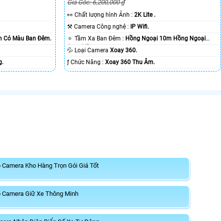
Giá Gốc: 6,200,000 ₫
️👀 Chất lượng hình Ảnh :
2K Lite .
⚒ Camera Công nghệ :
IP Wifi.
0m Có Màu Ban Ðêm.
🔅 Tầm Xa Ban Đêm :
Hồng Ngoại 10m Hồng Ngoại
Smart IR.
💦 Loại Camera
Xoay 360.
g.
️ƒ Chức Năng :
Xoay 360 Thu Âm.
 Camera Kho Hàng Trọn Gói Giá Tốt
 Camera Giữ Xe Thông Minh