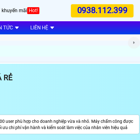
0938.112.399
 khuyến mãi
Hot!
N TỨC
LIÊN HỆ
Á RẺ
000 user phù hợp cho doanh nghiệp vừa và nhỏ. Máy chấm công được
ối ưu chi phí vận hành và kiểm soát làm việc của nhân viên hiệu quả