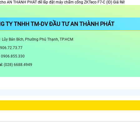
 cho AN THÀNH PHÁT để lắp đặt máy chấm cống ZKTeco F7-C (ID) Giá Rẻ!
G TY TNHH TM-DV ĐẦU TƯ AN THÀNH PHÁT
 Lũy Bán Bích, Phường Phú Thạnh, TP.HCM
906.72.73.77
0906.855.330
i:
(028) 6688.4949