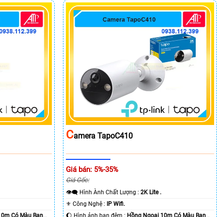
C
Amera TapoC410
Giá bán: 5%-35%
Giá Gốc:
👁️‍🗨 Hình Ành Chất Lượng :
2K Lite .
⚜️ Công Nghệ :
IP Wifi.
10m Có Màu Ban
🌔 Hình ảnh ban đêm :
Hồng Ngoại 10m Có Màu Ban