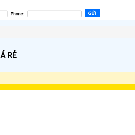
Phone:
Á RẺ