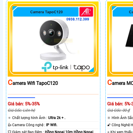
C
C
Amera Wifi TapoC120
Amera MC
Giá bán: 5%-35%
Giá bán: 5%-
Giá Gốc: Liên hệ
Giá Gốc: 00 ₫
🔅 Chất lượng hình Ảnh :
Ultra 2k + .
🔆 Hình Ảnh Sắ
👍 Camera Công nghệ :
IP Wifi.
💥 Giám sát Ban Đêm :
Hồng Ngoại 10m Hồng Ngoại