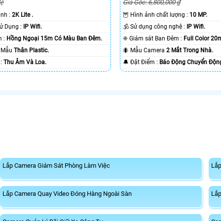
Giá Gốc: 6,800,000 ₫
Hệ
🦉 Hình ảnh chất lượng :
10 MP.
hình :
2K Lite .
🕉️ Sử dụng công nghệ :
IP Wifi.
🌠 Công Nghệ Sử Dụng :
IP Wifi.
❈ Giám sát Ban Đêm :
Full Color 2
🔴 Xem ban đêm :
Hồng Ngoại 15m Có Màu Ban Ðêm.
🐜 Mẫu Camera
2 Mắt Trong Nhà.
o Mẫu
Thân Plastic.
️🔔 Đặt Điểm :
Báo Động Chuyển Độn
️☣️ Điểm Nỗi Bật :
Thu Âm Và Loa.
Lắp Camera Giám Sát Phòng Làm Việc
Lắp
Lắp Camera Quay Video Đóng Hàng Ngoài Sàn
Lắp