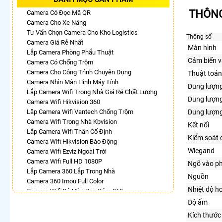
THÔNG
Camera Có Đọc Mã QR
Camera Cho Xe Nâng
Tư Vấn Chọn Camera Cho Kho Logistics
Thông số
Camera Giá Rẻ Nhất
Màn hình
Lắp Camera Phòng Phẩu Thuật
Cảm biến v
Camera Có Chống Trộm
Camera Cho Công Trình Chuyên Dụng
Thuật toán
Camera Nhìn Màn Hình Máy Tính
Dung lượng
Lắp Camera Wifi Trong Nhà Giá Rẻ Chất Lượng
Dung lượng
Camera Wifi Hikvision 360
Lăp Camera Wifi Vantech Chống Trộm
Dung lượng
Camera Wifi Trong Nhà Kbvision
Kết nối
Lắp Camera Wifi Thân Cố Định
Kiểm soát 
Camera Wifi Hikvision Báo Động
Wiegand
Camera Wifi Ezviz Ngoài Trời
Camera Wifi Full HD 1080P
Ngõ vào p
Lắp Camera 360 Lắp Trong Nhà
Nguồn
Camera 360 Imou Full Color
Nhiệt độ h
Camera Wifi Có Màu Ban Đêm 360
Camera Dahua Xoay 360
Độ ẩm
Lắp Camera 360 Có Chống Trộm
Kích thước
Top 5 Camera Wifi 360 Nên Mua