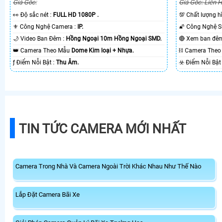
Giá Gốc:
Giá Gốc: Liên 
️👀 Độ sắc nét :
FULL HD 1080P .
💯 Chất lượng 
⚜️ Công Nghệ Camera :
IP.
🌙 Video Ban Đêm :
Hồng Ngoại 10m Hồng Ngoại SMD.
👑 Camera Theo Mẫu
Dome Kim loại + Nhựa.
⛓ Camera The
️ƒ Điểm Nỗi Bật :
Thu Âm.
TIN TỨC CAMERA MỚI NHẤT
Camera Trong Nhà Và Camera Ngoài Trời Khác Nhau Như Thế Nào
Lắp Đặt Camera Bãi Xe