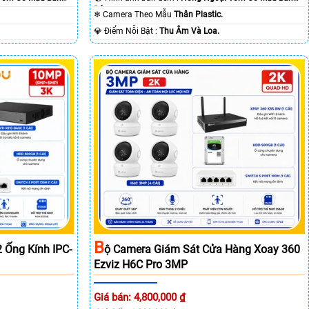
Ðêm.
❄ Camera Theo Mẫu
Thân Plastic.
️💎 Điểm Nỗi Bật :
Thu Âm Và Loa.
B
 Ống Kính IPC-
Ộ Camera Giám Sát Cửa Hàng Xoay 360
Ezviz H6C Pro 3MP
Giá bán: 4,800,000 ₫