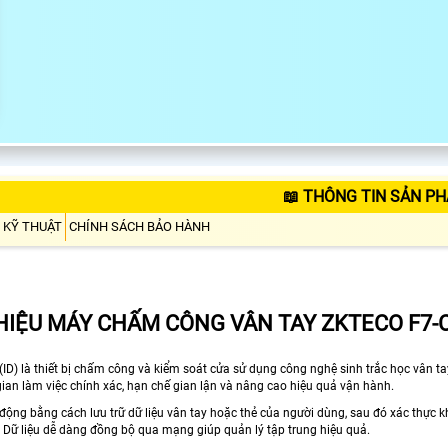
📖 THÔNG TIN SẢN PH
 KỸ THUẬT
CHÍNH SÁCH BẢO HÀNH
THIỆU MÁY CHẤM CÔNG VÂN TAY ZKTECO F7-C 
(ID) là thiết bị chấm công và kiểm soát cửa sử dụng công nghệ sinh trắc học vân 
gian làm việc chính xác, hạn chế gian lận và nâng cao hiệu quả vận hành.
 động bằng cách lưu trữ dữ liệu vân tay hoặc thẻ của người dùng, sau đó xác thực k
 Dữ liệu dễ dàng đồng bộ qua mạng giúp quản lý tập trung hiệu quả.