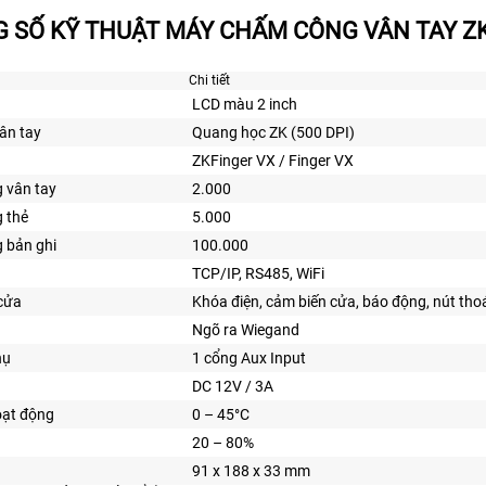
 SỐ KỸ THUẬT MÁY CHẤM CÔNG VÂN TAY ZKT
Chi tiết
LCD màu 2 inch
ân tay
Quang học ZK (500 DPI)
ZKFinger VX / Finger VX
 vân tay
2.000
 thẻ
5.000
 bản ghi
100.000
TCP/IP, RS485, WiFi
cửa
Khóa điện, cảm biến cửa, báo động, nút tho
Ngõ ra Wiegand
hụ
1 cổng Aux Input
DC 12V / 3A
oạt động
0 – 45°C
20 – 80%
91 x 188 x 33 mm