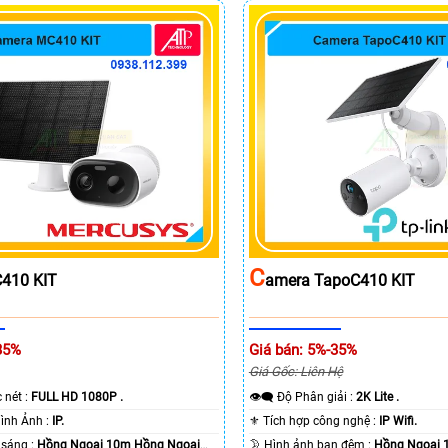
C
410 KIT
Amera TapoC410 KIT
35%
Giá bán: 5%-35%
Giá Gốc: Liên Hệ
c nét :
FULL HD 1080P .
👁️‍🗨 Độ Phân giải :
2K Lite .
🌠 Công Nghệ Hình Ảnh :
IP.
⚜️ Tích hợp công nghệ :
IP Wifi.
⭐ Khi xem thiếu sáng :
Hồng Ngoại 10m Hồng Ngoại
🌛 Hình ảnh ban đêm :
Hồng Ngoại 