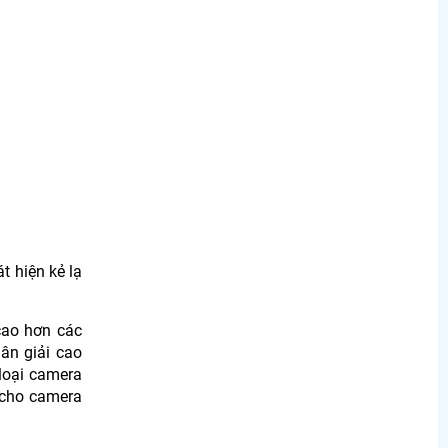
 hiện kẻ lạ
cao hơn các
ân giải cao
loại camera
u cho camera