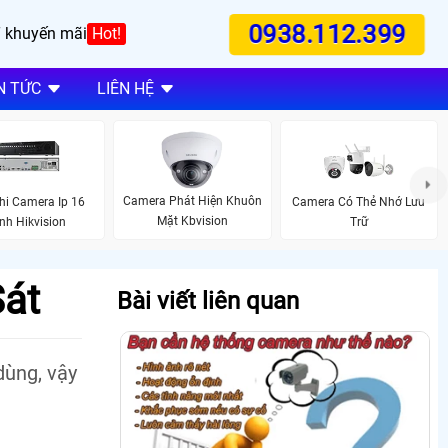
0938.112.399
 khuyến mãi
Hot!
N TỨC
LIÊN HỆ
Camera Phát Hiện Khuôn
hi Camera Ip 16
Camera Có Thẻ Nhớ Lưu
Mặt Kbvision
nh Hikvision
Trữ
Sát
Bài viết liên quan
dùng, vậy