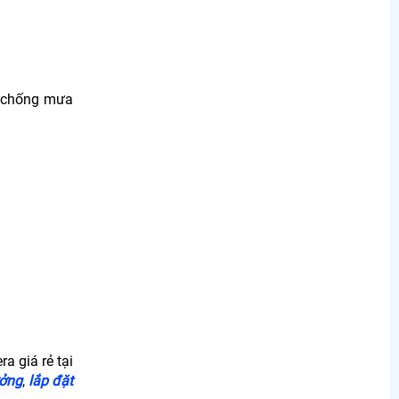
ày chống mưa
a giá rẻ tại
ưởng
,
lắp đặt