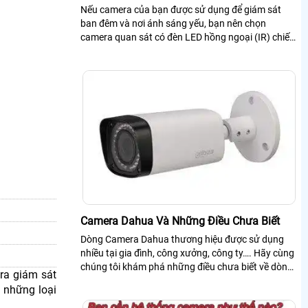
Nếu camera của bạn được sử dụng để giám sát
ban đêm và nơi ánh sáng yếu, bạn nên chọn
camera quan sát có đèn LED hồng ngoại (IR) chiếu
sáng vùng quan sát. IR là vô hình với mắt người
nhưng không phải đối với cảm biến của camera
Camera Dahua Và Những Điều Chưa Biết
Dòng Camera Dahua thương hiệu được sử dụng
nhiều tại gia đình, công xưởng, công ty…. Hãy cùng
chúng tôi khám phá những điều chưa biết về dòng
era giám sát
sản phẩm.
 những loại