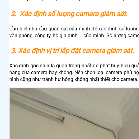
2. Xác định số lượng camera giám sát.
Cần biết nhu cầu quan sát của mình để xác định số lượng
văn phòng, công ty, hộ gia đình,... của mình. Số lượng came
3. Xác định vị trí lắp đặt camera giám sát.
Xác định góc nhìn là quan trọng nhất để phát huy hiệu quả
năng của camera hay không. Nên chọn loại camera phù hợp v
hình cũng như tránh hư hỏng không nhất thiết cho camera.