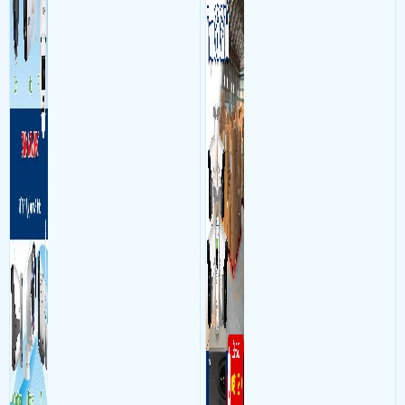
làm việc với mục đích giám
hình, ổ cứng, switch mang
sát quá trình làm việc của
đến giải pháp giám sát kho
nhân viên, bảo vệ tài sản,
hàng 24/7 ổn định với độ
theo dõi an ninh trong thời
sắc nét cao
gian thực qua điện thoại
hoặc máy tính từ xa