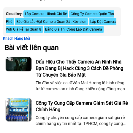
Cloud key:
Lắp Camera Hilook Giá Rẻ
Công Ty Camera Quận Tân
Phú
Báo Giá Lắp Đặt Camera Quan Sát Kbvision
Lắp Đặt Camera
Wifi Giá Rẻ Tại Quận 8
Bảng Giá Thi Công Lắp Đặt Camera
Khách Hàng Mới
Bài viết liên quan
Dấu Hiệu Cho Thấy Camera An Ninh Nhà
Bạn Đang Bị Hack Cùng 3 Cách Đề Phòng
Từ Chuyên Gia Bảo Mật
Tin đồn về việc ca sĩ Văn Mai Hương lộ hình riêng
tư từ camera an ninh đang khiến cộng đồng mạng
lo lắng. Vậy cần làm gì để phương tiện kiểm soát
an ninh không trở thành công cụ xâm phạm quyền
Công Ty Cung Cấp Camera Giám Sát Giá Rẻ
riêng tư?
Chính Hãng
Công ty chuyên cung cấp camera giám sát giá rẻ
chính hãng uy tín nhất tại TPHCM, công ty cung
cấp lắp đặt camera giám sát chính hãng dịch vụ