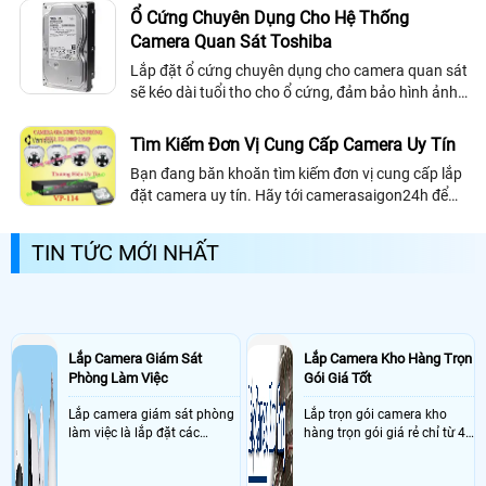
bảo hành chu đáp nhất uy tín nhất mà bạn nên
Ổ Cứng Chuyên Dụng Cho Hệ Thống
quan tâm lựa chọn.
Camera Quan Sát Toshiba
Lắp đặt ổ cứng chuyên dụng cho camera quan sát
sẽ kéo dài tuổi tho cho ổ cứng, đảm bảo hình ảnh
ghi lại tốt hơn, không bị mất dữ liệu do camera
giám sát hoặt động liên tục, ổ cứng...
Tìm Kiếm Đơn Vị Cung Cấp Camera Uy Tín
Bạn đang băn khoăn tìm kiếm đơn vị cung cấp lắp
đặt camera uy tín. Hãy tới camerasaigon24h để
được giải đáp những thắc mắc này nhé.
TIN TỨC MỚI NHẤT
Lắp Camera Giám Sát
Lắp Camera Kho Hàng Trọn
Phòng Làm Việc
Gói Giá Tốt
Lắp camera giám sát phòng
Lắp trọn gói camera kho
làm việc là lắp đặt các
hàng trọn gói giá rẻ chỉ từ 4
camera ghi hình ảnh sắc nét
triệu đồng sở hữu ngày trọn
và âm thanh trong phòng
bộ gồm 4 camera, 1 đầu ghi