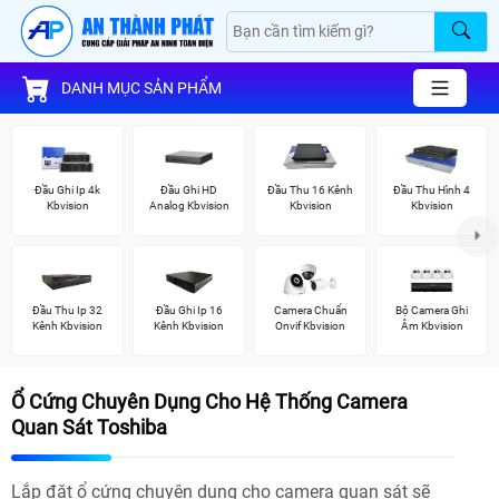
DANH MỤC SẢN PHẨM
Đầu Ghi Ip 4k
Đầu Ghi HD
Đầu Thu 16 Kênh
Đầu Thu Hình 4
Kbvision
Analog Kbvision
Kbvision
Kbvision
Đầu Thu Ip 32
Đầu Ghi Ip 16
Camera Chuẩn
Bộ Camera Ghi
Kênh Kbvision
Kênh Kbvision
Onvif Kbvision
Âm Kbvision
Ổ Cứng Chuyên Dụng Cho Hệ Thống Camera
Quan Sát Toshiba
Lắp đặt ổ cứng chuyên dụng cho camera quan sát sẽ