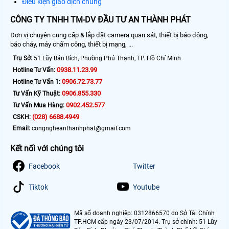
Điều kiện giao dịch chung
CÔNG TY TNHH TM-DV ĐẦU TƯ AN THÀNH PHÁT
Đơn vị chuyên cung cấp & lắp đặt camera quan sát, thiết bị báo động,
báo cháy, máy chấm công, thiết bị mạng, ...
Trụ Sở:
51 Lũy Bán Bích, Phường Phú Thạnh, TP. Hồ Chí Minh
0938.11.23.99
Hotline Tư Vấn:
0906.72.73.77
Hotline Tư Vấn 1:
0906.855.330
Tư Vấn Kỹ Thuật:
0902.452.577
Tư Vấn Mua Hàng:
(028) 6688.4949
CSKH:
Email:
congngheanthanhphat@gmail.com
Kết nối với chúng tôi
Facebook
Twitter
Tiktok
Youtube
Mã số doanh nghiệp: 0312866570 do Sở Tài Chính
TP.HCM cấp ngày 23/07/2014. Trụ sở chính: 51 Lũy