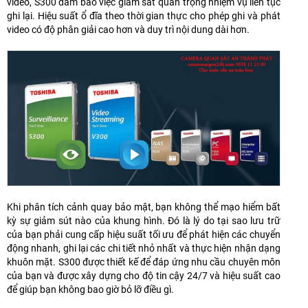
video, S300 đảm bảo việc giám sát quan trọng nhiệm vụ liên tục
ghi lại. Hiệu suất ổ đĩa theo thời gian thực cho phép ghi và phát
video có độ phân giải cao hơn và duy trì nội dung dài hơn.
Khi phân tích cảnh quay bảo mật, bạn không thể mạo hiểm bất
kỳ sự giảm sút nào của khung hình. Đó là lý do tại sao lưu trữ
của bạn phải cung cấp hiệu suất tối ưu để phát hiện các chuyển
động nhanh, ghi lại các chi tiết nhỏ nhất và thực hiện nhận dạng
khuôn mặt. S300 được thiết kế để đáp ứng nhu cầu chuyên môn
của bạn và được xây dựng cho độ tin cậy 24/7 và hiệu suất cao
để giúp bạn không bao giờ bỏ lỡ điều gì.