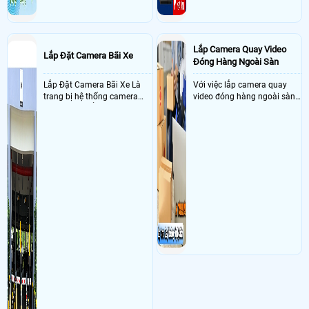
Lắp Camera Quay Video
Lắp Đặt Camera Bãi Xe
Đóng Hàng Ngoài Sàn
Lắp Đặt Camera Bãi Xe Là
Với việc lắp camera quay
trang bị hệ thống camera
video đóng hàng ngoài sàn
nhận diện biển số tại khu
thì đây là một giải pháp
vực cổng của các bãi giữ xe
camera cực kì cần thiết cho
kết hợp với phần mềm quản
các shop kinh doanh online
lý để ghi nhận lượt xe ra vào
đều nên sử dụng để có thể
chụp hình thông tin xe và
bảo vệ quyền lợi shop tránh
biển số lưu trực tiếp về máy
được các tình trạng bị đánh
tinh trạm để nhân viên tiện
mất cắp hàng hóa
đối soát, tính tiền xe xe ra
khỏi bãi