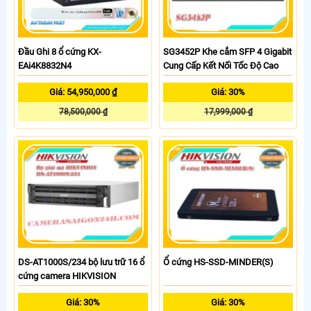
Đầu Ghi 8 ổ cứng KX-
SG3452P Khe cắm SFP 4 Gigabit
EAi4K8832N4
Cung Cấp Kết Nối Tốc Độ Cao
Giá: 54,950,000 ₫
Giá: 30%
78,500,000 ₫
17,999,000 ₫
DS-AT1000S/234 bộ lưu trữ 16 ổ
Ổ cứng HS-SSD-MINDER(S)
cứng camera HIKVISION
Giá: 30%
Giá: 30%