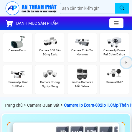
DANH MỤC SẢN PHẨM
Camera Escort
Camera 360 Báo
Camera Thân To
Camera Ip Dome
Động Ezviz
Kbvision
Full Color Dahua
Camera Ip Thân
Camera Chống
Báo Giá Camera 2
Camera 3MP
Full Color
Ngược Sáng
Mắt Dahua
Kbvision
Hikvision
›
›
Trang chủ
Camera Quan Sát
Camera Ip Ecam-802Ip 1.0Mp Thân H