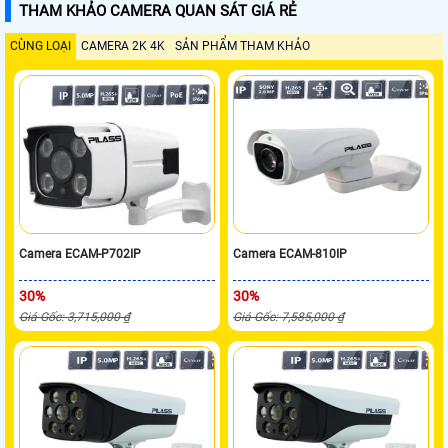
THAM KHẢO CAMERA QUAN SÁT GIÁ RẺ
CÙNG LOẠI
CAMERA 2K 4K
SẢN PHẨM THAM KHẢO
Camera ECAM-P702IP
Camera ECAM-810IP
30%
30%
Giá Gốc: 3,715,000 ₫
Giá Gốc: 7,585,000 ₫