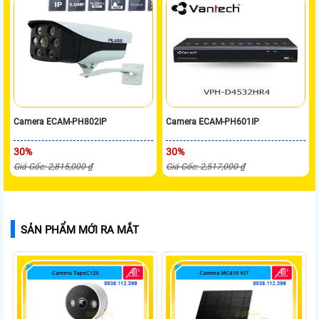
Camera ECAM-PH802IP
Camera ECAM-PH601IP
30%
30%
Giá Gốc: 2,815,000 ₫
Giá Gốc: 2,517,000 ₫
SẢN PHẨM MỚI RA MẮT