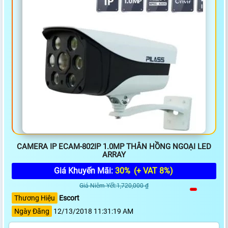
CAMERA IP ECAM-802IP 1.0MP THÂN HỒNG NGOẠI LED
ARRAY
Giá Khuyến Mãi:
30%
(+ VAT 8%)
Giá Niêm Yết:1,720,000 ₫
Thương Hiệu
Escort
Ngày Đăng
12/13/2018 11:31:19 AM