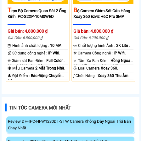
T
B
Rọn Bộ Camera Quan Sát 2 Ống
Ộ Camera Giám Sát Cửa Hàng
Kính IPC-S2XP-10M0WED
Xoay 360 Ezviz H6C Pro 3MP
Giá bán: 4,800,000 ₫
Giá bán: 4,800,000 ₫
Giá Gốc: 6,800,000 ₫
Giá Gốc: 6,200,000 ₫
🦉 Hình ảnh chất lượng :
10 MP.
️👀 Chất lượng hình Ảnh :
2K Lite .
🕉️ Sử dụng công nghệ :
IP Wifi.
⚒ Camera Công nghệ :
IP Wifi.
❈ Giám sát Ban Đêm :
Full Color
🔅 Tầm Xa Ban Đêm :
Hồng Ngoại
20m Có Màu Ban Ðêm.
10m Hồng Ngoại Smart IR.
🐜 Mẫu Camera
2 Mắt Trong Nhà.
💦 Loại Camera
Xoay 360.
️🔔 Đặt Điểm :
Báo Động Chuyển
️ƒ Chức Năng :
Xoay 360 Thu Âm.
Động.
TIN TỨC CAMERA MỚI NHẤT
Review DH-IPC-HFW1230DT-STW Camera Không Dây Ngoài Trời Bán
Chạy Nhất