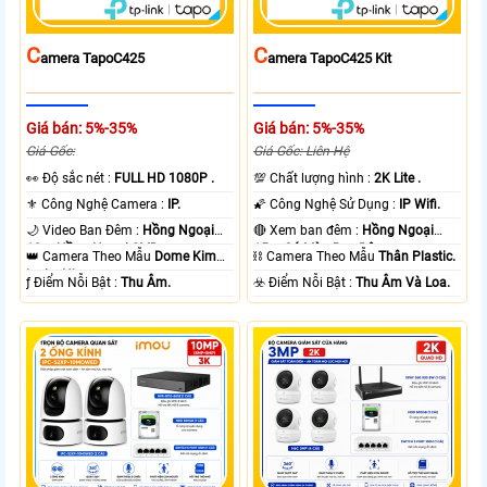
C
C
Amera TapoC425
Amera TapoC425 Kit
Giá bán: 5%-35%
Giá bán: 5%-35%
Giá Gốc:
Giá Gốc: Liên Hệ
️👀 Độ sắc nét :
FULL HD 1080P .
💯 Chất lượng hình :
2K Lite .
⚜️ Công Nghệ Camera :
IP.
🌠 Công Nghệ Sử Dụng :
IP Wifi.
🌙 Video Ban Đêm :
Hồng Ngoại
🔴 Xem ban đêm :
Hồng Ngoại
10m Hồng Ngoại SMD.
15m Có Màu Ban Ðêm.
👑 Camera Theo Mẫu
Dome Kim
⛓ Camera Theo Mẫu
Thân Plastic.
loại + Nhựa.
️ƒ Điểm Nỗi Bật :
Thu Âm.
️☣️ Điểm Nỗi Bật :
Thu Âm Và Loa.