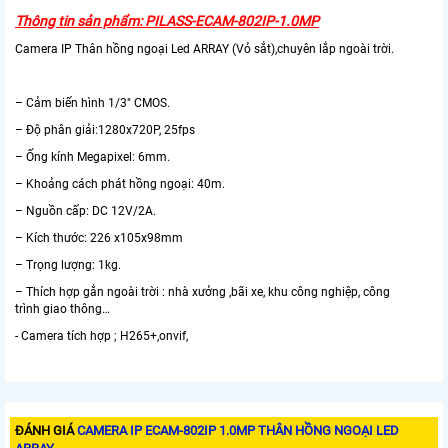
Thông tin sản phẩm: PILASS-ECAM-802IP-1.0MP
Camera IP Thân hồng ngoại Led ARRAY (Vỏ sắt),chuyên lắp ngoài trời.
– Cảm biến hình 1/3″ CMOS.
– Độ phân giải:1280x720P, 25fps
– Ống kính Megapixel: 6mm.
– Khoảng cách phát hồng ngoại: 40m.
– Nguồn cấp: DC 12V/2A.
– Kích thước: 226 x105x98mm
– Trọng lượng: 1kg.
– Thích hợp gắn ngoài trời : nhà xưởng ,bãi xe, khu công nghiệp, công
trình giao thông…
- Camera tích hợp ; H265+,onvif,
ĐÁNH GIÁ
CAMERA IP ECAM-802IP 1.0MP THÂN HỒNG NGOẠI LED