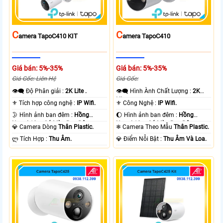
C
C
Amera TapoC410 KIT
Amera TapoC410
Giá bán: 5%-35%
Giá bán: 5%-35%
Giá Gốc: Liên Hệ
Giá Gốc:
👁️‍🗨 Độ Phân giải :
2K Lite .
👁️‍🗨 Hình Ành Chất Lượng :
2K
Lite .
⚜️ Tích hợp công nghệ :
IP Wifi.
⚜️ Công Nghệ :
IP Wifi.
🌛 Hình ảnh ban đêm :
Hồng
🌔 Hình ảnh ban đêm :
Hồng
Ngoại 10m Có Màu Ban Ðêm.
Ngoại 10m Có Màu Ban Ðêm.
💎 Camera Dòng
Thân Plastic.
❄ Camera Theo Mẫu
Thân Plastic.
️ლ Tích Hợp :
Thu Âm.
️💎 Điểm Nỗi Bật :
Thu Âm Và Loa.