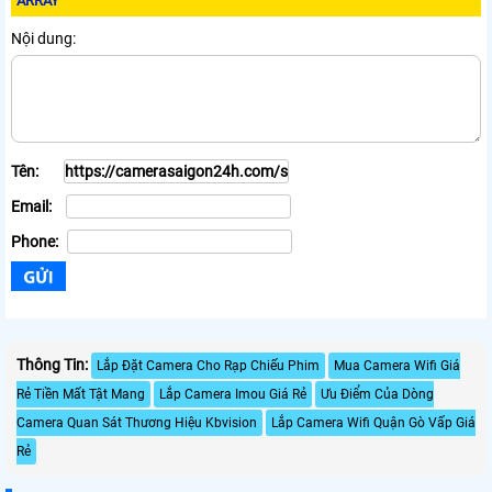
ARRAY
Nội dung:
Tên:
Email:
Phone:
Thông Tin:
Lắp Đặt Camera Cho Rạp Chiếu Phim
Mua Camera Wifi Giá
Rẻ Tiền Mất Tật Mang
Lắp Camera Imou Giá Rẻ
Ưu Điểm Của Dòng
Camera Quan Sát Thương Hiệu Kbvision
Lắp Camera Wifi Quận Gò Vấp Giá
Rẻ