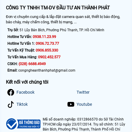
CÔNG TY TNHH TM-DV ĐẦU TƯ AN THÀNH PHÁT
Đơn vị chuyên cung cấp & lắp đặt camera quan sát, thiết bị báo động,
báo cháy, máy chấm công, thiết bị mạng, ...
Trụ Sở:
51 Lũy Bán Bích, Phường Phú Thạnh, TP. Hồ Chí Minh
0938.11.23.99
Hotline Tư Vấn:
0906.72.73.77
Hotline Tư Vấn 1:
0906.855.330
Tư Vấn Kỹ Thuật:
0902.452.577
Tư Vấn Mua Hàng:
(028) 6688.4949
CSKH:
Email:
congngheanthanhphat@gmail.com
Kết nối với chúng tôi
Facebook
Twitter
Tiktok
Youtube
Mã số doanh nghiệp: 0312866570 do Sở Tài Chính
TP.HCM cấp ngày 23/07/2014. Trụ sở chính: 51 Lũy
Bán Bích, Phường Phú Thạnh, Thành Phố Hồ Chí