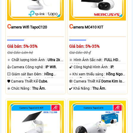
C
C
Amera Wifi TapoC120
Amera MC410 KIT
Giá bán: 5%-35%
Giá bán: 5%-35%
Giá Gốc: Liên hệ
Giá Gốc: 00 ₫
🔅 Chất lượng hình Ảnh :
Ultra 2k +
🔆 Hình Ảnh Sắc nét :
FULL HD
.
1080P .
👍 Camera Công nghệ :
IP Wifi.
🌠 Công Nghệ Hình Ảnh :
IP.
💥 Giám sát Ban Đêm :
Hồng
⭐ Khi xem thiếu sáng :
Hồng Ngoại
Ngoại 10m Hồng Ngoại SMD.
10m Hồng Ngoại SMD.
🛡 Camera Thiết Kế
Cube.
🕸️ Camera Thiết Kế
Dome Kim loại
+ Nhựa.
️☣️ Chức Năng :
Thu Âm.
️✔️ Khả Năng :
Thu Âm.