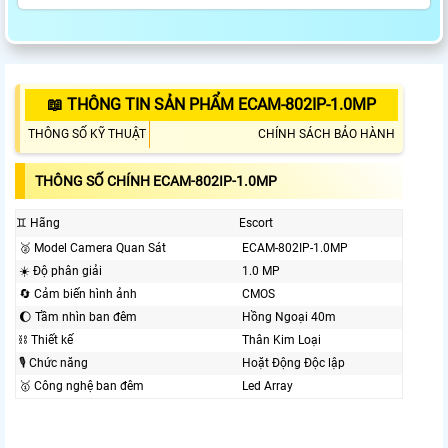
📖 THÔNG TIN SẢN PHẨM ECAM-802IP-1.0MP
THÔNG SỐ KỸ THUẬT
CHÍNH SÁCH BẢO HÀNH
THÔNG SỐ CHÍNH ECAM-802IP-1.0MP
♊ Hãng
Escort
️🥈 Model Camera Quan Sát
ECAM-802IP-1.0MP
☀️ Độ phân giải
1.0 MP
🔄 Cảm biến hình ảnh
CMOS
🌔 Tầm nhìn ban đêm
Hồng Ngoại 40m
⛓ Thiết kế
Thân Kim Loại
🎙 Chức năng
Hoặt Động Độc lập
🥇️ Công nghệ ban đêm
Led Array