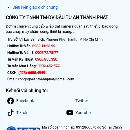
Điều kiện giao dịch chung
CÔNG TY TNHH TM-DV ĐẦU TƯ AN THÀNH PHÁT
Đơn vị chuyên cung cấp & lắp đặt camera quan sát, thiết bị báo động,
báo cháy, máy chấm công, thiết bị mạng, ...
Trụ Sở:
51 Lũy Bán Bích, Phường Phú Thạnh, TP. Hồ Chí Minh
0938.11.23.99
Hotline Tư Vấn:
0906.72.73.77
Hotline Tư Vấn 1:
0906.855.330
Tư Vấn Kỹ Thuật:
0902.452.577
Tư Vấn Mua Hàng:
(028) 6688.4949
CSKH:
Email:
congngheanthanhphat@gmail.com
Kết nối với chúng tôi
Facebook
Twitter
Tiktok
Youtube
Mã số doanh nghiệp: 0312866570 do Sở Tài Chính