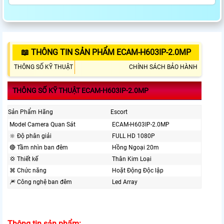
📖 THÔNG TIN SẢN PHẨM ECAM-H603IP-2.0MP
THÔNG SỐ KỸ THUẬT
CHÍNH SÁCH BẢO HÀNH
THÔNG SỐ KỸ THUẬT ECAM-H603IP-2.0MP
Sản Phẩm Hãng
Escort
Model Camera Quan Sát
ECAM-H603IP-2.0MP
🔆 Độ phân giải
FULL HD 1080P
🔴 Tầm nhìn ban đêm
Hồng Ngoại 20m
💢 Thiết kế
Thân Kim Loại
⌘ Chức năng
Hoặt Động Độc lập
🎆 Công nghệ ban đêm
Led Array
Thông tin sản phẩm: