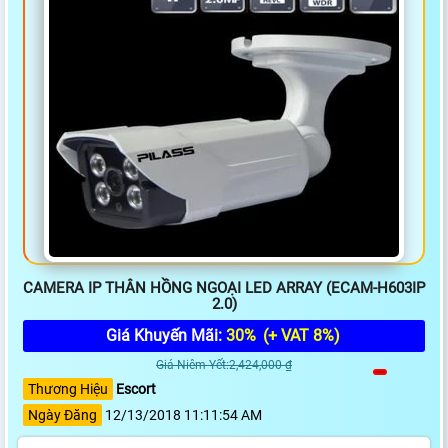
CAMERA IP THÂN HỒNG NGOẠI LED ARRAY (ECAM-H603IP
2.0)
Giá Khuyến Mãi:
30%
(+ VAT 8%)
Giá Niêm Yết:2,424,000 ₫
Thương Hiệu
Escort
Ngày Đăng
12/13/2018 11:11:54 AM