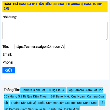
ĐÁNH GIÁ
CAMERA IP THÂN HỒNG NGOẠI LED ARRAY (ECAM-H603IP
2.0)
Nội dung:
Tên:
Email:
Phone:
Thông Tin:
Camera Giám Sát 360 Độ Giá Rẻ
Lắp Camera Giám Sát Cho
Cửa Hàng Giá Rẻ Qua Điện Thoại
Đặt Baner Hiệu Quả Ngành Camera Quan
Sát
Hướng Dẫn Đổi Mật Khẩu Camera Giám Sát Trên Ứng Dụng Cms
Lắp
Đặt Camera Giám Sát Giá Rẻ Tại Thành Phố Hồ Chí Minh