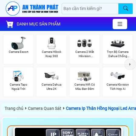
DANH MỤC SẢN PHẨM
Camera Escort
Camera Hilook
Camera 2 Mắt
Trọn Bộ Camera
Xoay 360
Hikvision
Dahua Chống
(TandemVu)
Trộm
Camera Tapo
Camera Dahua
Camera Wifi Có
Camera Kbvision
Ngoài Trời
Ultra 2K
Màu Ban Đêm
Tích Hợp Ai
›
›
Trang chủ
Camera Quan Sát
Camera Ip Thân Hồng Ngoại Led Arra