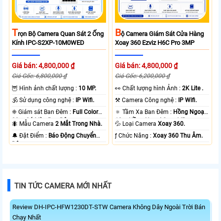
T
B
Rọn Bộ Camera Quan Sát 2 Ống
Ộ Camera Giám Sát Cửa Hàng
Kính IPC-S2XP-10M0WED
Xoay 360 Ezviz H6C Pro 3MP
Giá bán: 4,800,000 ₫
Giá bán: 4,800,000 ₫
Giá Gốc: 6,800,000 ₫
Giá Gốc: 6,200,000 ₫
🦉 Hình ảnh chất lượng :
10 MP.
️👀 Chất lượng hình Ảnh :
2K Lite .
🕉️ Sử dụng công nghệ :
IP Wifi.
⚒ Camera Công nghệ :
IP Wifi.
❈ Giám sát Ban Đêm :
Full Color
🔅 Tầm Xa Ban Đêm :
Hồng Ngoại
20m Có Màu Ban Ðêm.
10m Hồng Ngoại Smart IR.
🐜 Mẫu Camera
2 Mắt Trong Nhà.
💦 Loại Camera
Xoay 360.
️🔔 Đặt Điểm :
Báo Động Chuyển
️ƒ Chức Năng :
Xoay 360 Thu Âm.
Động.
TIN TỨC CAMERA MỚI NHẤT
Review DH-IPC-HFW1230DT-STW Camera Không Dây Ngoài Trời Bán
Chạy Nhất