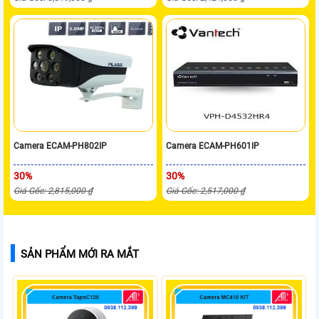
Camera ECAM-PH802IP
Camera ECAM-PH601IP
30%
30%
Giá Gốc: 2,815,000 ₫
Giá Gốc: 2,517,000 ₫
SẢN PHẨM MỚI RA MẮT