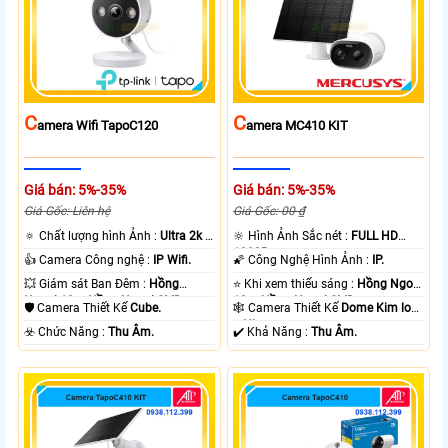
C
C
Amera Wifi TapoC120
Amera MC410 KIT
Giá bán: 5%-35%
Giá bán: 5%-35%
Giá Gốc: Liên hệ
Giá Gốc: 00 ₫
🔅 Chất lượng hình Ảnh :
Ultra 2k +
🔆 Hình Ảnh Sắc nét :
FULL HD
.
1080P .
👍 Camera Công nghệ :
IP Wifi.
🌠 Công Nghệ Hình Ảnh :
IP.
💥 Giám sát Ban Đêm :
Hồng
⭐ Khi xem thiếu sáng :
Hồng Ngoại
Ngoại 10m Hồng Ngoại SMD.
10m Hồng Ngoại SMD.
🛡 Camera Thiết Kế
Cube.
🕸️ Camera Thiết Kế
Dome Kim loại
+ Nhựa.
️☣️ Chức Năng :
Thu Âm.
️✔️ Khả Năng :
Thu Âm.