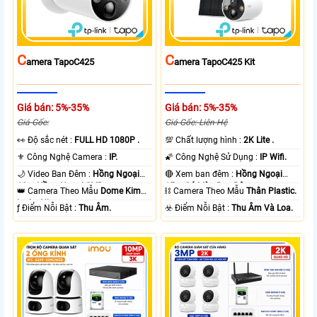
C
C
Amera TapoC425
Amera TapoC425 Kit
Giá bán: 5%-35%
Giá bán: 5%-35%
Giá Gốc:
Giá Gốc: Liên Hệ
️👀 Độ sắc nét :
FULL HD 1080P .
💯 Chất lượng hình :
2K Lite .
⚜️ Công Nghệ Camera :
IP.
🌠 Công Nghệ Sử Dụng :
IP Wifi.
🌙 Video Ban Đêm :
Hồng Ngoại
🔴 Xem ban đêm :
Hồng Ngoại
10m Hồng Ngoại SMD.
15m Có Màu Ban Ðêm.
👑 Camera Theo Mẫu
Dome Kim
⛓ Camera Theo Mẫu
Thân Plastic.
loại + Nhựa.
️ƒ Điểm Nỗi Bật :
Thu Âm.
️☣️ Điểm Nỗi Bật :
Thu Âm Và Loa.