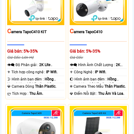
C
C
Amera TapoC410 KIT
Amera TapoC410
Giá bán: 5%-35%
Giá bán: 5%-35%
Giá Gốc: Liên Hệ
Giá Gốc:
👁️‍🗨 Độ Phân giải :
2K Lite .
👁️‍🗨 Hình Ành Chất Lượng :
2K
Lite .
⚜️ Tích hợp công nghệ :
IP Wifi.
⚜️ Công Nghệ :
IP Wifi.
🌛 Hình ảnh ban đêm :
Hồng
🌔 Hình ảnh ban đêm :
Hồng
Ngoại 10m Có Màu Ban Ðêm.
Ngoại 10m Có Màu Ban Ðêm.
💎 Camera Dòng
Thân Plastic.
❄ Camera Theo Mẫu
Thân Plastic.
️ლ Tích Hợp :
Thu Âm.
️💎 Điểm Nỗi Bật :
Thu Âm Và Loa.