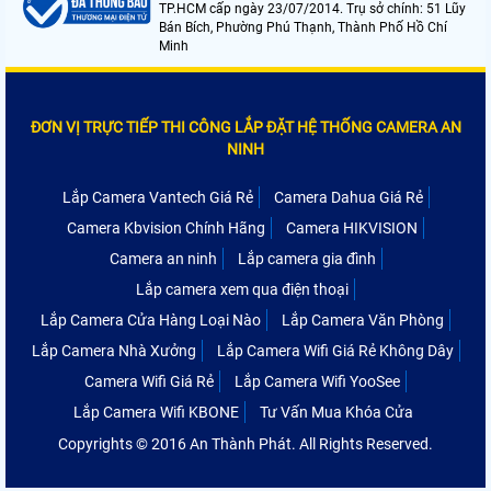
TP.HCM cấp ngày 23/07/2014. Trụ sở chính: 51 Lũy
Bán Bích, Phường Phú Thạnh, Thành Phố Hồ Chí
Minh
ĐƠN VỊ TRỰC TIẾP THI CÔNG LẮP ĐẶT HỆ THỐNG CAMERA AN
NINH
Lắp Camera Vantech Giá Rẻ
Camera Dahua Giá Rẻ
Camera Kbvision Chính Hãng
Camera HIKVISION
Camera an ninh
Lắp camera gia đình
Lắp camera xem qua điện thoại
Lắp Camera Cửa Hàng Loại Nào
Lắp Camera Văn Phòng
Lắp Camera Nhà Xưởng
Lắp Camera Wifi Giá Rẻ Không Dây
Camera Wifi Giá Rẻ
Lắp Camera Wifi YooSee
Lắp Camera Wifi KBONE
Tư Vấn Mua Khóa Cửa
Copyrights © 2016 An Thành Phát. All Rights Reserved.