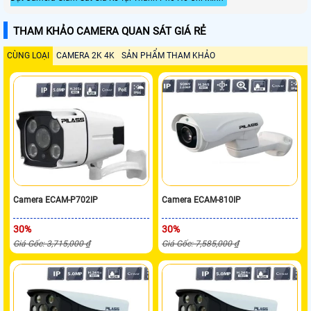
THAM KHẢO CAMERA QUAN SÁT GIÁ RẺ
CÙNG LOẠI
CAMERA 2K 4K
SẢN PHẨM THAM KHẢO
Camera ECAM-P702IP
Camera ECAM-810IP
30%
30%
Giá Gốc: 3,715,000 ₫
Giá Gốc: 7,585,000 ₫