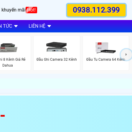
0938.112.399
 khuyến mãi
Hot!
N TỨC
LIÊN HỆ
i 8 Kênh Giá Rẻ
Đầu Ghi Camera 32 Kênh
Đầu Tu Camera 64 Kênh
Dahua