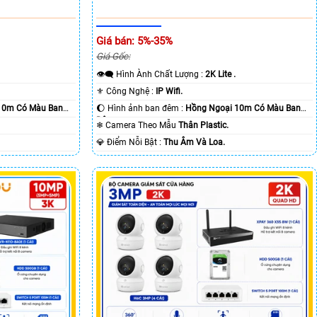
Giá bán: 5%-35%
Giá Gốc:
👁️‍🗨 Hình Ành Chất Lượng :
2K Lite .
⚜️ Công Nghệ :
IP Wifi.
10m Có Màu Ban
🌔 Hình ảnh ban đêm :
Hồng Ngoại 10m Có Màu Ban
Ðêm.
❄ Camera Theo Mẫu
Thân Plastic.
️💎 Điểm Nỗi Bật :
Thu Âm Và Loa.