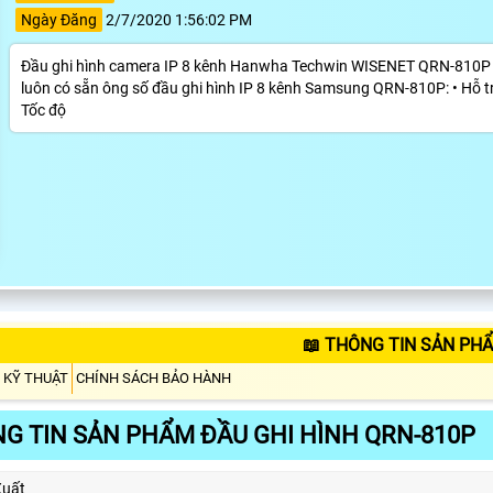
Ngày Đăng
2/7/2020 1:56:02 PM
Đầu ghi hình camera IP 8 kênh Hanwha Techwin WISENET QRN-810P B
luôn có sẵn ông số đầu ghi hình IP 8 kênh Samsung QRN-810P: • Hỗ t
Tốc độ
📖 THÔNG TIN SẢN PH
 KỸ THUẬT
CHÍNH SÁCH BẢO HÀNH
G TIN SẢN PHẨM ĐẦU GHI HÌNH QRN-810P
Xuất