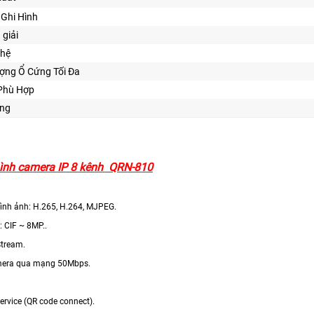
Ghi Hình
 giải
hệ
ợng Ổ Cứng Tối Đa
 Phù Hợp
ng
hình camera IP 8 kênh QRN-810
ình ảnh: H.265, H.264, MJPEG.
: CIF ~ 8MP..
Stream.
amera qua mạng 50Mbps.
ervice (QR code connect).