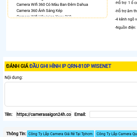
-Hỗ trợ 1 ổ 
Camera Wifi 360 Có Màu Ban Đêm Dahua
Camera 360 Ánh Sáng Kép
-Hỗ trợ âm th
Camera Wifi Hikvision Xoay 360
-4 kênh ngõ 
Bán Camera Vantech 360
-Nguồn điện:
Lắp Camera Hdparagon Xoay 360 Độ
Lắp Camera Wifi Dahua Xoay 360 Giá Rẻ
Camera Dahua Xoay 360
LẮP CAMERA THEO NHU CẦU
Lắp Camera Văn Phòng Giá Rẻ
ĐÁNH GIÁ
ĐẦU GHI HÌNH IP QRN-810P WISENET
Lắp Camera Nhà Xưởng Giá Rẻ
Lắp Camera Gia Đình Giá Rẻ
Nội dung:
Lắp Camera Kho Hàng Giá Rẻ
Lắp Camera Cửa Hàng Giá Rẻ
Lắp Camera Wifi Giá Rẻ Chính Hãng
Lắp Camera Công Trình Giá Rẻ
Camera 360 Giá Rẻ
Tên:
Email:
Thông Tin:
Công Ty Lắp Camera Giá Rẻ Tại Tphcm
Công Ty Lắp Camera Qu