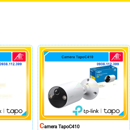
C
Amera TapoC410