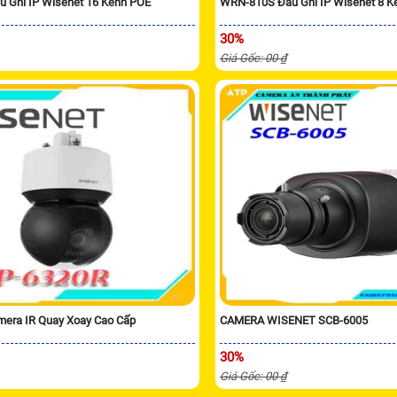
 Ghi IP Wisenet 16 Kênh POE
WRN-810S Đầu Ghi IP Wisenet 8 K
30%
Giá Gốc: 00 ₫
era IR Quay Xoay Cao Cấp
CAMERA WISENET SCB-6005
30%
Giá Gốc: 00 ₫