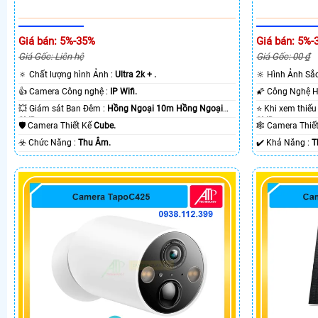
Giá bán: 5%-35%
Giá bán: 5%-
Giá Gốc: Liên hệ
Giá Gốc: 00 ₫
🔅 Chất lượng hình Ảnh :
Ultra 2k + .
🔆 Hình Ảnh Sắ
👍 Camera Công nghệ :
IP Wifi.
💥 Giám sát Ban Đêm :
Hồng Ngoại 10m Hồng Ngoại
SMD.
SMD.
🛡 Camera Thiết Kế
Cube.
🕸️ Camera Thi
️☣️ Chức Năng :
Thu Âm.
️✔️ Khả Năng :
T