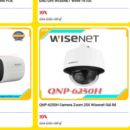
ênh POE
ĐẦU GHI WISENET WRN-1610S
30%
Giá Gốc: 00 ₫
QNP-6250H Camera Zoom 25X Wisenet Giá Rẻ
30%
Giá Gốc: 00 ₫