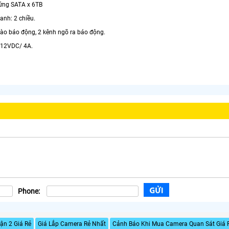
cứng SATA x 6TB
anh: 2 chiều.
vào báo động, 2 kênh ngõ ra báo động.
 12VDC/ 4A.
Phone:
ận 2 Giá Rẻ
Giá Lắp Camera Rẻ Nhất
Cảnh Báo Khi Mua Camera Quan Sát Giá 