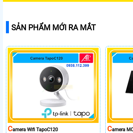
SẢN PHẨM MỚI RA MẮT
C
C
Amera Wifi TapoC120
Amera MC