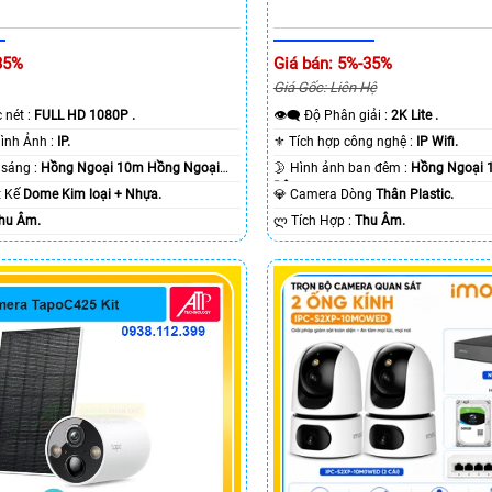
35%
Giá bán: 5%-35%
Giá Gốc: Liên Hệ
c nét :
FULL HD 1080P .
👁️‍🗨 Độ Phân giải :
2K Lite .
🌠 Công Nghệ Hình Ảnh :
IP.
⚜️ Tích hợp công nghệ :
IP Wifi.
⭐ Khi xem thiếu sáng :
Hồng Ngoại 10m Hồng Ngoại
🌛 Hình ảnh ban đêm :
Hồng Ngoại 
Ðêm.
ết Kế
Dome Kim loại + Nhựa.
💎 Camera Dòng
Thân Plastic.
hu Âm.
️ლ Tích Hợp :
Thu Âm.