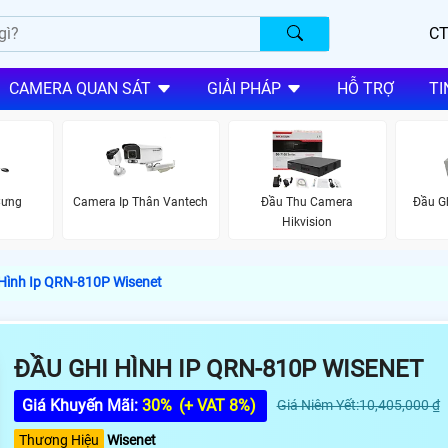
CT
CAMERA QUAN SÁT
GIẢI PHÁP
HỖ TRỢ
TI
Cưng
Camera Ip Thân Vantech
Đầu Thu Camera
Đầu Gh
Hikvision
Hình Ip QRN-810P Wisenet
ĐẦU GHI HÌNH IP QRN-810P WISENET
Giá Khuyến Mãi:
30%
(+ VAT 8%)
Giá Niêm Yết:10,405,000 ₫
Thương Hiệu
Wisenet