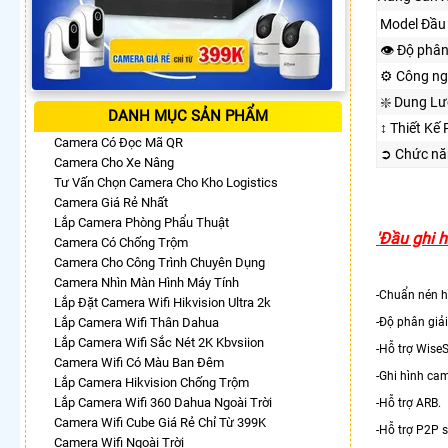
Model Đầu 
👁 Độ phân
⚙ Công ng
❇️ Dung Lư
DANH MỤC SẢN PHẨM
↕️ Thiết Kế
Camera Có Đọc Mã QR
➲ Chức nă
Camera Cho Xe Nâng
Tư Vấn Chọn Camera Cho Kho Logistics
Camera Giá Rẻ Nhất
Lắp Camera Phòng Phẩu Thuật
'Đầu ghi 
Camera Có Chống Trộm
Camera Cho Công Trình Chuyên Dụng
Camera Nhìn Màn Hình Máy Tính
-Chuẩn nén h
Lắp Đặt Camera Wifi Hikvision Ultra 2k
Lắp Camera Wifi Thân Dahua
-Độ phân giải
Lắp Camera Wifi Sắc Nét 2K Kbvsiion
-Hỗ trợ Wise
Camera Wifi Có Màu Ban Đêm
-Ghi hình c
Lắp Camera Hikvision Chống Trộm
Lắp Camera Wifi 360 Dahua Ngoài Trời
-Hỗ trợ ARB.
Camera Wifi Cube Giá Rẻ Chỉ Từ 399K
-Hỗ trợ P2P s
Camera Wifi Ngoài Trời