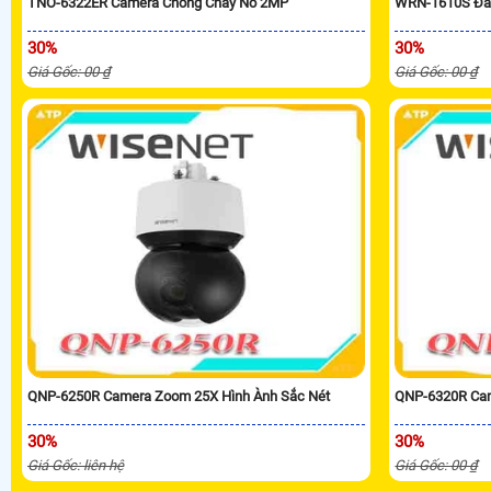
TNO-6322ER Camera Chống Cháy Nổ 2MP
WRN-1610S Đầu
30%
30%
Giá Gốc: 00 ₫
Giá Gốc: 00 ₫
QNP-6250R Camera Zoom 25X Hình Ành Sắc Nét
QNP-6320R Cam
30%
30%
Giá Gốc: liên hệ
Giá Gốc: 00 ₫