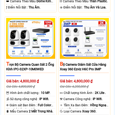
👑 Camera Theo Mẫu
Dome Kim
⛓ Camera Theo Mẫu
Thân Plastic.
loại + Nhựa.
️ƒ Điểm Nỗi Bật :
Thu Âm.
️☣️ Điểm Nỗi Bật :
Thu Âm Và Loa.
T
B
Rọn Bộ Camera Quan Sát 2 Ống
Ộ Camera Giám Sát Cửa Hàng
Kính IPC-S2XP-10M0WED
Xoay 360 Ezviz H6C Pro 3MP
Giá bán: 4,800,000 ₫
Giá bán: 4,800,000 ₫
Giá Gốc: 6,800,000 ₫
Giá Gốc: 6,200,000 ₫
🦉 Hình ảnh chất lượng :
10 MP.
️👀 Chất lượng hình Ảnh :
2K Lite .
🕉️ Sử dụng công nghệ :
IP Wifi.
⚒ Camera Công nghệ :
IP Wifi.
❈ Giám sát Ban Đêm :
Full Color
🔅 Tầm Xa Ban Đêm :
Hồng Ngoại
20m Có Màu Ban Ðêm.
10m Hồng Ngoại Smart IR.
🐜 Mẫu Camera
2 Mắt Trong Nhà.
💦 Loại Camera
Xoay 360.