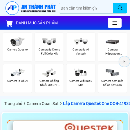
DANH MỤC SẢN PHẨM
Camera Questek
Camera Ip Dome
Camera Ip AI
Camera
Full Color Hik
Vantech
Hdparagon
Starlight
Camera Ip Có AI
Camera Chống
Camera Wifi Imou
Camera Xem Biển
Nhiễu 3D DNR
Mới
Số Xe Kbvision
Hikvison
›
›
Trang chủ
Camera Quan Sát
Lắp Camera Questek One QOB-4193