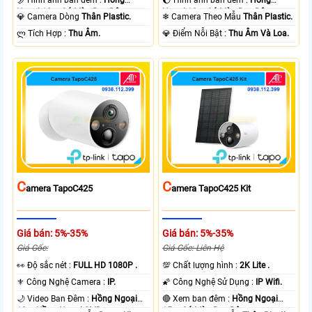
🌛 Hình ảnh ban đêm :
Hồng
🌔 Hình ảnh ban đêm :
Hồng
Ngoại 10m Có Màu Ban Ðêm.
Ngoại 10m Có Màu Ban Ðêm.
💎 Camera Dòng
Thân Plastic.
❄ Camera Theo Mẫu
Thân Plastic.
️ლ Tích Hợp :
Thu Âm.
️💎 Điểm Nỗi Bật :
Thu Âm Và Loa.
C
C
Amera TapoC425
Amera TapoC425 Kit
Giá bán: 5%-35%
Giá bán: 5%-35%
Giá Gốc:
Giá Gốc: Liên Hệ
️👀 Độ sắc nét :
FULL HD 1080P .
💯 Chất lượng hình :
2K Lite .
⚜️ Công Nghệ Camera :
IP.
🌠 Công Nghệ Sử Dụng :
IP Wifi.
🌙 Video Ban Đêm :
Hồng Ngoại
🔴 Xem ban đêm :
Hồng Ngoại
10m Hồng Ngoại SMD.
15m Có Màu Ban Ðêm.