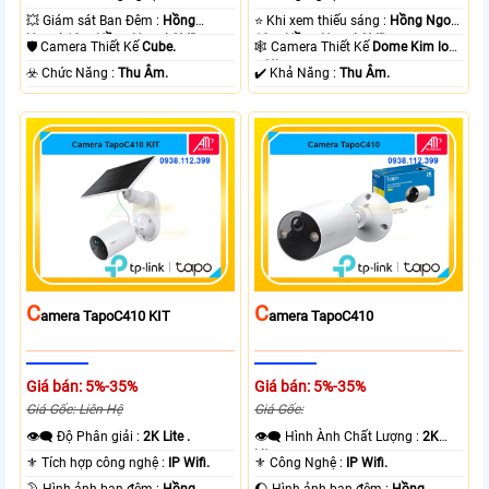
💥 Giám sát Ban Đêm :
Hồng
⭐ Khi xem thiếu sáng :
Hồng Ngoại
Ngoại 10m Hồng Ngoại SMD.
10m Hồng Ngoại SMD.
🛡 Camera Thiết Kế
Cube.
🕸️ Camera Thiết Kế
Dome Kim loại
+ Nhựa.
️☣️ Chức Năng :
Thu Âm.
️✔️ Khả Năng :
Thu Âm.
C
C
Amera TapoC410 KIT
Amera TapoC410
Giá bán: 5%-35%
Giá bán: 5%-35%
Giá Gốc: Liên Hệ
Giá Gốc:
👁️‍🗨 Độ Phân giải :
2K Lite .
👁️‍🗨 Hình Ành Chất Lượng :
2K
Lite .
⚜️ Tích hợp công nghệ :
IP Wifi.
⚜️ Công Nghệ :
IP Wifi.