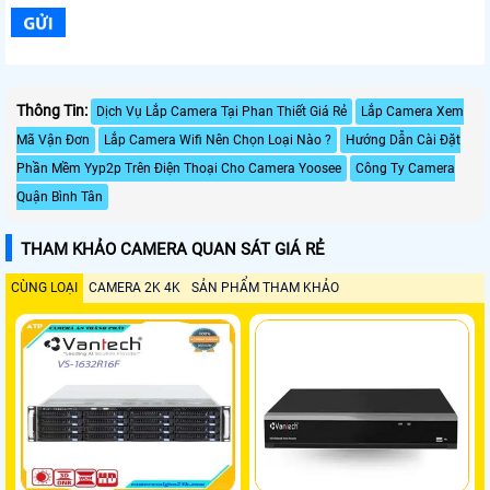
Thông Tin:
Dịch Vụ Lắp Camera Tại Phan Thiết Giá Rẻ
Lắp Camera Xem
Mã Vận Đơn
Lắp Camera Wifi Nên Chọn Loại Nào ?
Hướng Dẫn Cài Đặt
Phần Mềm Yyp2p Trên Điện Thoại Cho Camera Yoosee
Công Ty Camera
Quận Bình Tân
THAM KHẢO CAMERA QUAN SÁT GIÁ RẺ
CÙNG LOẠI
CAMERA 2K 4K
SẢN PHẨM THAM KHẢO