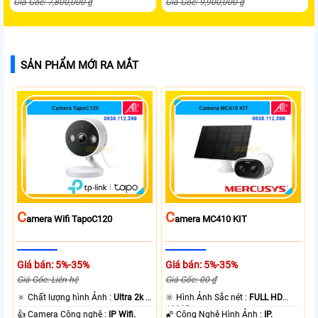
Giá Gốc: 7,800,000 ₫
Giá Gốc: 9,900,000 ₫
SẢN PHẨM MỚI RA MẮT
C
C
Amera Wifi TapoC120
Amera MC410 KIT
Giá bán: 5%-35%
Giá bán: 5%-35%
Giá Gốc: Liên hệ
Giá Gốc: 00 ₫
🔅 Chất lượng hình Ảnh :
Ultra 2k +
🔆 Hình Ảnh Sắc nét :
FULL HD
.
1080P .
👍 Camera Công nghệ :
IP Wifi.
🌠 Công Nghệ Hình Ảnh :
IP.