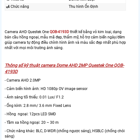
🛃 Chức năng
Thu hình Ổn Định
Camera AHD Questek One
QOB-4193D
thiết kế bằng vỏ kim loại, dạng
bán cầu hồng ngoại, mẫu mã đẹp, thẩm mỹ, hỗ trợ cảm biến ngày/đêm
giúp camera tự động điều chỉnh hình ảnh và màu sắc đẹp nhất phù hợp
nhất với mọi môi trường ánh sáng.
Thông số kỹ thuật camera Dome AHD 2MP Questek One QOB-
4193D
- Camera AHD 2.0MP
- Cảm biến hình ảnh: HD 1080p OV image sensor
- Ánh sáng tối thiểu: 0.01 Lux/ F1.2
- Ống kính: 2.8 mm/ 3.6 mm Fixed Lens
- Hồng ngoại: 12pcs LED SMD
- Tầm xa hồng ngoại: 20 ~ 30 m
- Chức năng khác: BLC, D-WDR (chống ngược sáng), HSBLC (chống chói
sáng)