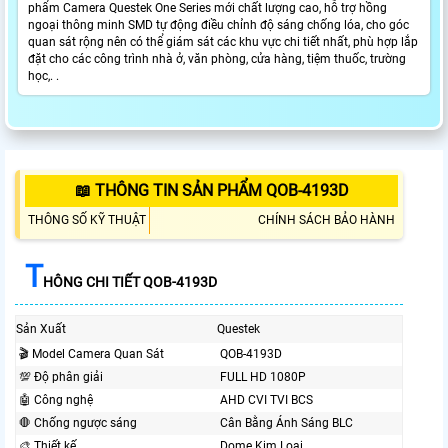
phẩm Camera Questek One Series mới chất lượng cao, hỗ trợ hồng
ngoại thông minh SMD tự động điều chỉnh độ sáng chống lóa, cho góc
quan sát rộng nên có thể giám sát các khu vực chi tiết nhất, phù hợp lắp
đặt cho các công trình nhà ở, văn phòng, cửa hàng, tiệm thuốc, trường
học,. .
📖 THÔNG TIN SẢN PHẨM QOB-4193D
THÔNG SỐ KỸ THUẬT
CHÍNH SÁCH BẢO HÀNH
T
HÔNG CHI TIẾT QOB-4193D
Sản Xuất
Questek
🎬 Model Camera Quan Sát
QOB-4193D
💯 Độ phân giải
FULL HD 1080P
🤖️ Công nghệ
AHD CVI TVI BCS
🛑 Chống ngược sáng
Cân Bằng Ánh Sáng BLC
🎨 Thiết kế
Dome Kim Loại