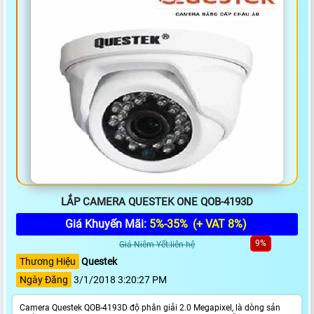
LẮP CAMERA QUESTEK ONE QOB-4193D
Giá Khuyến Mãi:
5%-35%
(+ VAT 8%)
9%
Giá Niêm Yết:liên hệ
Thương Hiệu
Questek
Ngày Đăng
3/1/2018 3:20:27 PM
Camera Questek QOB-4193D độ phân giải 2.0 Megapixel, là dòng sản