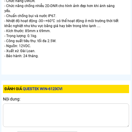
- Chức năng DWDR.
- Chức năng chống nhiễu 2D-DNR cho hình ảnh đẹp hơn khi ánh sáng
yếu.
- Chuẩn chống bụi và nước IP67.
- Nhiệt độ hoạt động -30~+60°C :có thể hoạt động ở môi trường thời tiết
khắc nghiệt như khu vực băng giá hay bên trong kho lạnh ....
- Kích thước: 85mm x 69mm.
- Trọng lượng: 0.1kg.
- Công suất tiêu thụ: tối đa 2.5W.
- Nguồn: 12VDC.
- Xuất xứ: Đài Loan.
- Bảo hành: 24 tháng.
ĐÁNH GIÁ
QUESTEK WIN-6123CVI
Nội dung: