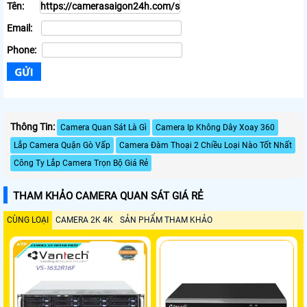
Tên:
Email:
Phone:
Thông Tin:
Camera Quan Sát Là Gì
Camera Ip Không Dây Xoay 360
Lắp Camera Quận Gò Vấp
Camera Đàm Thoại 2 Chiều Loại Nào Tốt Nhất
Công Ty Lắp Camera Trọn Bộ Giá Rẻ
THAM KHẢO CAMERA QUAN SÁT GIÁ RẺ
CÙNG LOẠI
CAMERA 2K 4K
SẢN PHẨM THAM KHẢO