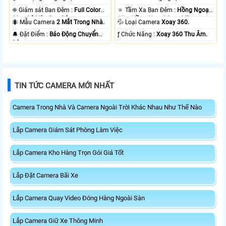
❈ Giám sát Ban Đêm :
Full Color
🔅 Tầm Xa Ban Đêm :
Hồng Ngoại
20m Có Màu Ban Ðêm.
10m Hồng Ngoại Smart IR.
🐜 Mẫu Camera
2 Mắt Trong Nhà.
💦 Loại Camera
Xoay 360.
️🔔 Đặt Điểm :
Báo Động Chuyển
️ƒ Chức Năng :
Xoay 360 Thu Âm.
Động.
TIN TỨC CAMERA MỚI NHẤT
Camera Trong Nhà Và Camera Ngoài Trời Khác Nhau Như Thế Nào
Lắp Camera Giám Sát Phòng Làm Việc
Lắp Camera Kho Hàng Trọn Gói Giá Tốt
Lắp Đặt Camera Bãi Xe
Lắp Camera Quay Video Đóng Hàng Ngoài Sàn
Lắp Camera Giữ Xe Thông Minh