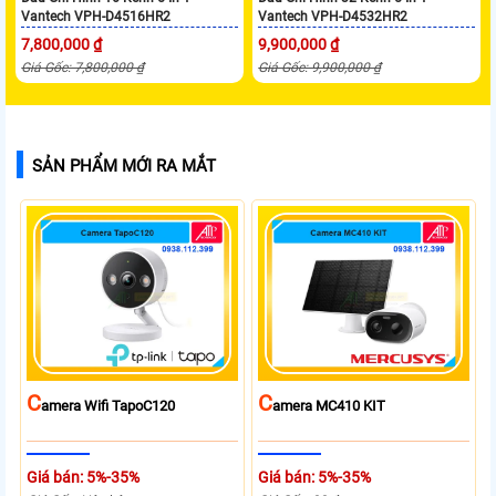
Vantech VPH-D4516HR2
Vantech VPH-D4532HR2
7,800,000 ₫
9,900,000 ₫
Giá Gốc: 7,800,000 ₫
Giá Gốc: 9,900,000 ₫
SẢN PHẨM MỚI RA MẮT
C
C
Amera Wifi TapoC120
Amera MC410 KIT
Giá bán: 5%-35%
Giá bán: 5%-35%