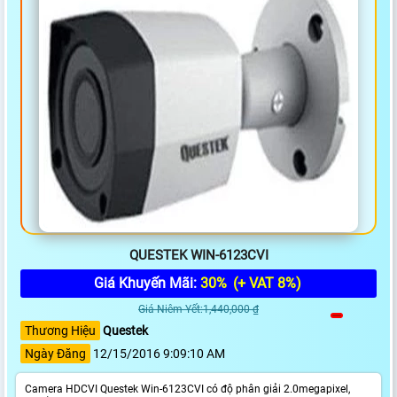
QUESTEK WIN-6123CVI
Giá Khuyến Mãi:
30%
(+ VAT 8%)
Giá Niêm Yết:1,440,000 ₫
Thương Hiệu
Questek
Ngày Đăng
12/15/2016 9:09:10 AM
Camera HDCVI Questek Win-6123CVI có độ phân giải 2.0megapixel,