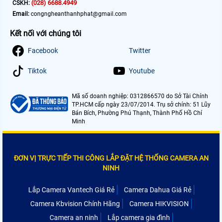
(028) 6688.4949
CSKH:
Email:
congngheanthanhphat@gmail.com
Kết nối với chúng tôi
Facebook
Twitter
Tiktok
Youtube
Mã số doanh nghiệp: 0312866570 do Sở Tài Chính
TP.HCM cấp ngày 23/07/2014. Trụ sở chính: 51 Lũy
Bán Bích, Phường Phú Thạnh, Thành Phố Hồ Chí
Minh
ĐƠN VỊ TRỰC TIẾP THI CÔNG LẮP ĐẶT HỆ THỐNG CAMERA AN
NINH
Lắp Camera Vantech Giá Rẻ
Camera Dahua Giá Rẻ
Camera Kbvision Chính Hãng
Camera HIKVISION
Camera an ninh
Lắp camera gia đình