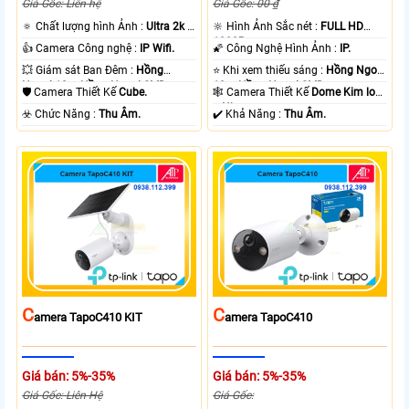
Giá Gốc: Liên hệ
Giá Gốc: 00 ₫
🔅 Chất lượng hình Ảnh :
Ultra 2k +
🔆 Hình Ảnh Sắc nét :
FULL HD
.
1080P .
👍 Camera Công nghệ :
IP Wifi.
🌠 Công Nghệ Hình Ảnh :
IP.
💥 Giám sát Ban Đêm :
Hồng
⭐ Khi xem thiếu sáng :
Hồng Ngoại
Ngoại 10m Hồng Ngoại SMD.
10m Hồng Ngoại SMD.
🛡 Camera Thiết Kế
Cube.
🕸️ Camera Thiết Kế
Dome Kim loại
+ Nhựa.
️☣️ Chức Năng :
Thu Âm.
️✔️ Khả Năng :
Thu Âm.
C
C
Amera TapoC410 KIT
Amera TapoC410
Giá bán: 5%-35%
Giá bán: 5%-35%
Giá Gốc: Liên Hệ
Giá Gốc: