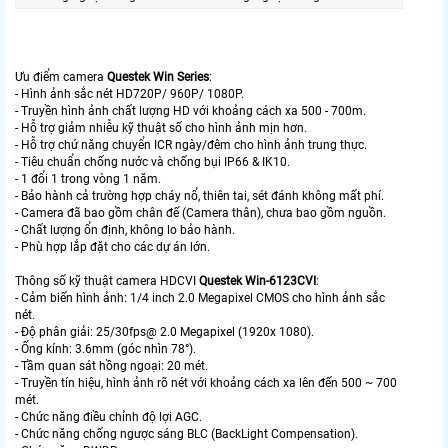
Ưu điểm camera
Questek Win Series
:
- Hình ảnh sắc nét HD720P/ 960P/ 1080P.
- Truyền hình ảnh chất lượng HD với khoảng cách xa 500 - 700m.
- Hỗ trợ giảm nhiễu kỹ thuật số cho hình ảnh mịn hơn.
- Hỗ trợ chứ năng chuyển ICR ngày/đêm cho hình ảnh trung thực.
- Tiêu chuẩn chống nước và chống bụi IP66 & IK10.
- 1 đổi 1 trong vòng 1 năm.
- Bảo hành cả trường hợp cháy nổ, thiên tai, sét đánh không mất phí.
- Camera đã bao gồm chân đế (Camera thân), chưa bao gồm nguồn.
- Chất lượng ổn định, không lo bảo hành.
- Phù hợp lắp đặt cho các dự án lớn.
Thông số kỹ thuật camera HDCVI
Questek Win-6123CVI
:
- Cảm biến hình ảnh: 1/4 inch 2.0 Megapixel CMOS cho hình ảnh sắc
nét.
- Độ phân giải: 25/30fps@ 2.0 Megapixel (1920x 1080).
- Ống kính: 3.6mm (góc nhìn 78°).
- Tầm quan sát hồng ngoại: 20 mét.
- Truyền tín hiệu, hình ảnh rõ nét với khoảng cách xa lên đến 500 ~ 700
mét.
- Chức năng điều chỉnh độ lợi AGC.
- Chức năng chống ngược sáng BLC (BackLight Compensation).