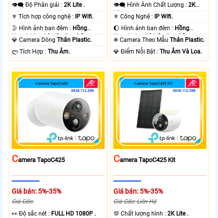
👁️‍🗨 Độ Phân giải :
2K Lite .
👁️‍🗨 Hình Ành Chất Lượng :
2K
Lite .
⚜️ Tích hợp công nghệ :
IP Wifi.
⚜️ Công Nghệ :
IP Wifi.
🌛 Hình ảnh ban đêm :
Hồng
🌔 Hình ảnh ban đêm :
Hồng
Ngoại 10m Có Màu Ban Ðêm.
Ngoại 10m Có Màu Ban Ðêm.
💎 Camera Dòng
Thân Plastic.
❄ Camera Theo Mẫu
Thân Plastic.
️ლ Tích Hợp :
Thu Âm.
️💎 Điểm Nỗi Bật :
Thu Âm Và Loa.
C
C
Amera TapoC425
Amera TapoC425 Kit
Giá bán: 5%-35%
Giá bán: 5%-35%
Giá Gốc:
Giá Gốc: Liên Hệ
️👀 Độ sắc nét :
FULL HD 1080P .
💯 Chất lượng hình :
2K Lite .