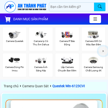
DANH MỤC SẢN PHẨM
Camera Questek
Camera Ip Có
Camera IP Báo
Camera Wifi Có
Thu Ậm Dahua
Động
Màu Ban Đêm
Camera Dùng Pin
Camera Ánh
Lắp Camera
Camera Samsung
Imou
Sáng Kép
Chuyên Ban Đêm
Chất Lượng 4K
›
›
Trang chủ
Camera Quan Sát
Questek Win-6123CVI