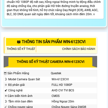
chuẩn HD 1080P độ nét cao, hồng ngoại thông minh tự động điều chỉnh
độ sáng chống lóa, cho phân giải HD trên đường truyền analog, thời
gian thực không trễ hình, hỗ trợ chức năng Day/Night (ICR), AWB, AGC,
BLC, 3D DNR, quan sát ngày đêm tốt, khoảng cách nhìn đêm 20m. v
📖 THÔNG TIN SẢN PHẨM WIN-6123CVI
THÔNG SỐ KỸ THUẬT
CHÍNH SÁCH BẢO HÀNH
THÔNG SỐ KỸ THUẬT CAMERA WIN-6123CVI
🦉 Sản Phẩm Hãng
Questek
🌛 Model Camera Quan Sát
Win-6123CVI
🔆 Độ phân giải
FULL HD 1080P
🌠 Công nghệ
AHD CVI TVI BCS
✳️ Cảm biến hình ảnh
CMOS
🌛 Tầm nhìn ban đêm
Hồng Ngoại 20m
☄️ Chống ngược sáng
Chống Ngược Sáng DWDR