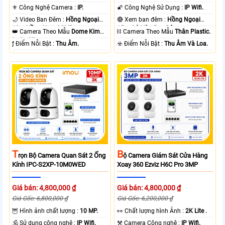
⚜️ Công Nghệ Camera :
IP.
🌠 Công Nghệ Sử Dụng :
IP Wifi.
🌙 Video Ban Đêm :
Hồng Ngoại
🔴 Xem ban đêm :
Hồng Ngoại
10m Hồng Ngoại SMD.
15m Có Màu Ban Ðêm.
👑 Camera Theo Mẫu
Dome Kim
⛓ Camera Theo Mẫu
Thân Plastic.
loại + Nhựa.
️ƒ Điểm Nỗi Bật :
Thu Âm.
️☣️ Điểm Nỗi Bật :
Thu Âm Và Loa.
T
B
Rọn Bộ Camera Quan Sát 2 Ống
Ộ Camera Giám Sát Cửa Hàng
Kính IPC-S2XP-10M0WED
Xoay 360 Ezviz H6C Pro 3MP
Giá bán: 4,800,000 ₫
Giá bán: 4,800,000 ₫
Giá Gốc: 6,800,000 ₫
Giá Gốc: 6,200,000 ₫
🦉 Hình ảnh chất lượng :
10 MP.
️👀 Chất lượng hình Ảnh :
2K Lite .
🕉️ Sử dụng công nghệ :
IP Wifi.
⚒ Camera Công nghệ :
IP Wifi.