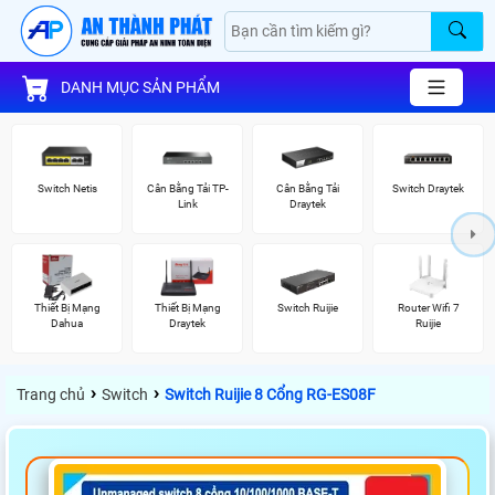
DANH MỤC SẢN PHẨM
Switch Netis
Cân Bằng Tải TP-
Cân Bằng Tải
Switch Draytek
Link
Draytek
Thiết Bị Mạng
Thiết Bị Mạng
Switch Ruijie
Router Wifi 7
Dahua
Draytek
Ruijie
›
›
Trang chủ
Switch
Switch Ruijie 8 Cổng RG-ES08F