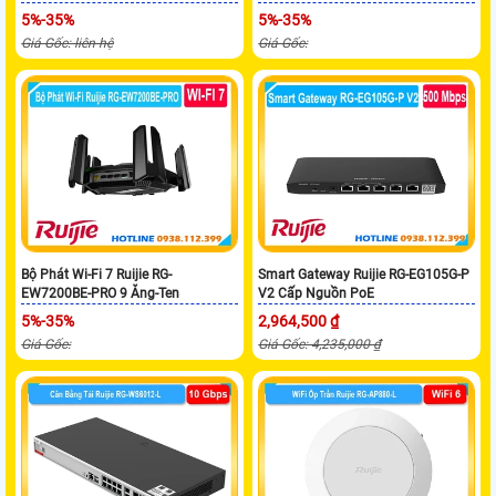
5%-35%
5%-35%
Giá Gốc: liên hệ
Giá Gốc:
Bộ Phát Wi-Fi 7 Ruijie RG-
Smart Gateway Ruijie RG-EG105G-P
EW7200BE-PRO 9 Ăng-Ten
V2 Cấp Nguồn PoE
5%-35%
2,964,500 ₫
Giá Gốc:
Giá Gốc: 4,235,000 ₫