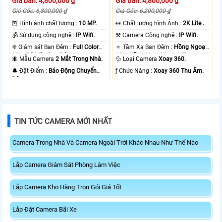
Giá bán: 4,800,000 ₫
Giá bán: 4,800,000 ₫
Giá Gốc: 6,800,000 ₫
Giá Gốc: 6,200,000 ₫
🦉 Hình ảnh chất lượng :
10 MP.
️👀 Chất lượng hình Ảnh :
2K Lite .
🕉️ Sử dụng công nghệ :
IP Wifi.
⚒ Camera Công nghệ :
IP Wifi.
❈ Giám sát Ban Đêm :
Full Color
🔅 Tầm Xa Ban Đêm :
Hồng Ngoại
20m Có Màu Ban Ðêm.
10m Hồng Ngoại Smart IR.
🐜 Mẫu Camera
2 Mắt Trong Nhà.
💦 Loại Camera
Xoay 360.
️🔔 Đặt Điểm :
Báo Động Chuyển
️ƒ Chức Năng :
Xoay 360 Thu Âm.
Động.
TIN TỨC CAMERA MỚI NHẤT
Camera Trong Nhà Và Camera Ngoài Trời Khác Nhau Như Thế Nào
Lắp Camera Giám Sát Phòng Làm Việc
Lắp Camera Kho Hàng Trọn Gói Giá Tốt
Lắp Đặt Camera Bãi Xe