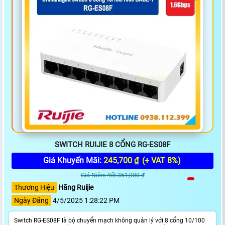
SWITCH RUIJIE 8 CỔNG RG-ES08F
Giá Khuyến Mãi:
245,700 ₫
(+ VAT 8%)
Giá Niêm Yết:351,000 ₫
Thương Hiệu
Hãng Ruijie
Ngày Đăng
4/5/2025 1:28:22 PM
Switch RG-ES08F là bộ chuyển mạch không quản lý với 8 cổng 10/100