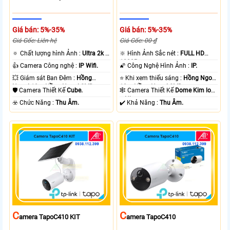
Giá bán: 5%-35%
Giá bán: 5%-35%
Giá Gốc: Liên hệ
Giá Gốc: 00 ₫
🔅 Chất lượng hình Ảnh :
Ultra 2k +
🔆 Hình Ảnh Sắc nét :
FULL HD
.
1080P .
👍 Camera Công nghệ :
IP Wifi.
🌠 Công Nghệ Hình Ảnh :
IP.
💥 Giám sát Ban Đêm :
Hồng
⭐ Khi xem thiếu sáng :
Hồng Ngoại
Ngoại 10m Hồng Ngoại SMD.
10m Hồng Ngoại SMD.
🛡 Camera Thiết Kế
Cube.
🕸️ Camera Thiết Kế
Dome Kim loại
+ Nhựa.
️☣️ Chức Năng :
Thu Âm.
️✔️ Khả Năng :
Thu Âm.
C
C
Amera TapoC410 KIT
Amera TapoC410