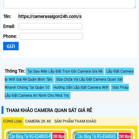
Tên:
Email:
Phone:
Thông Tin:
Tại Sao Nên Lắp Đăt Trọn Gói Camera Gía Rẻ
Lắp Đặt Camera
Ip Wifi Giá Rẻ Quận Bình Tân
Sửa Chữa Và Lắp Đặt Camera Quan Sát
Nhanh Chóng Tại Quận 10
Hướng Dẫn Lắp Đặt Camera Wifi
Giải Pháp
Lắp Đặt Camera An Ninh Cho Nhà Trọ
THAM KHẢO CAMERA QUAN SÁT GIÁ RẺ
CÙNG LOẠI
CAMERA 2K 4K
SẢN PHẨM THAM KHẢO