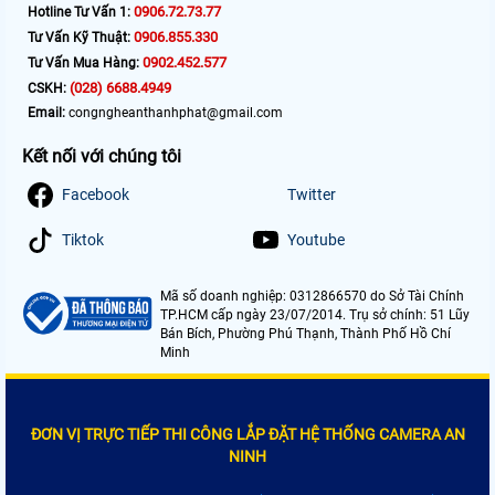
0906.72.73.77
Hotline Tư Vấn 1:
0906.855.330
Tư Vấn Kỹ Thuật:
0902.452.577
Tư Vấn Mua Hàng:
(028) 6688.4949
CSKH:
Email:
congngheanthanhphat@gmail.com
Kết nối với chúng tôi
Facebook
Twitter
Tiktok
Youtube
Mã số doanh nghiệp: 0312866570 do Sở Tài Chính
TP.HCM cấp ngày 23/07/2014. Trụ sở chính: 51 Lũy
Bán Bích, Phường Phú Thạnh, Thành Phố Hồ Chí
Minh
ĐƠN VỊ TRỰC TIẾP THI CÔNG LẮP ĐẶT HỆ THỐNG CAMERA AN
NINH