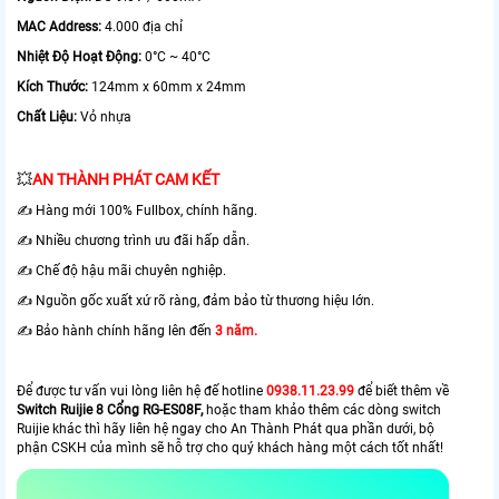
MAC Address:
4.000 địa chỉ
Nhiệt Độ Hoạt Động:
0°C ~ 40°C
Kích Thước:
124mm x 60mm x 24mm
Chất Liệu:
Vỏ nhựa
💥
AN THÀNH PHÁT CAM KẾT
✍️ Hàng mới 100% Fullbox, chính hãng.
✍️ Nhiều chương trình ưu đãi hấp dẫn.
✍️ Chế độ hậu mãi chuyên nghiệp.
✍️ Nguồn gốc xuất xứ rõ ràng, đảm bảo từ thương hiệu lớn.
✍️ Bảo hành chính hãng lên đến
3 năm.
Để được tư vấn vui lòng liên hệ đế hotline
0938.11.23.99
để biết thêm về
Switch Ruijie 8 Cổng RG-ES08F,
hoặc tham khảo thêm các dòng switch
Ruijie khác thì hãy liên hệ ngay cho An Thành Phát qua phần dưới, bộ
phận CSKH của mình sẽ hỗ trợ cho quý khách hàng một cách tốt nhất!