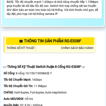
BASE. Tốc độ chuyển mạch 1.6Gbps và khả năng chuyển tiếp 1.19Mpps
giúp truyền tải dữ liệu tốc độ cao. Switch tích hợp chống sét lan truyền
4kV đảm bảo an toàn cho toàn bộ hệ thống. Với kích thước nhỏ gọn, dễ
lắp đặt, phù hợp với hệ thống camera IP.
📖 THÔNG TIN SẢN PHẨM RG-ES08F
THÔNG SỐ KỸ THUẬT
CHÍNH SÁCH BẢO HÀNH
Thông Số Kỹ Thuật Switch Ruijie 8 Cổng RG-ES08F
👉
👈
Số Cổng:
8 cổng 10/100/1000BASE-T
Tốc Độ Chuyển Mạch:
16Gbps
Tốc Độ Chuyển Gói Tin:
11.9Mpps
Chế Độ:
Half-duplex, Full-duplex, Auto-negotiation
Auto MDI/MDIX:
Hỗ trợ
Nguồn Điện:
DC 9.0V / 600mA