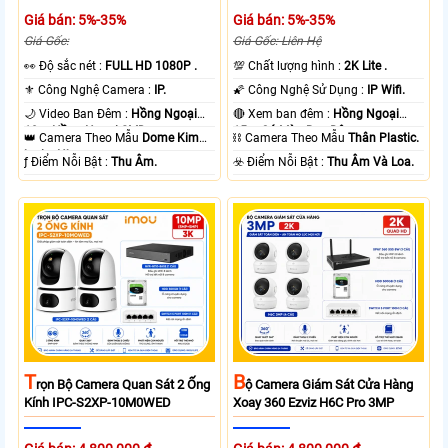
Giá bán: 5%-35%
Giá bán: 5%-35%
Giá Gốc:
Giá Gốc: Liên Hệ
️👀 Độ sắc nét :
FULL HD 1080P .
💯 Chất lượng hình :
2K Lite .
⚜️ Công Nghệ Camera :
IP.
🌠 Công Nghệ Sử Dụng :
IP Wifi.
🌙 Video Ban Đêm :
Hồng Ngoại
🔴 Xem ban đêm :
Hồng Ngoại
10m Hồng Ngoại SMD.
15m Có Màu Ban Ðêm.
👑 Camera Theo Mẫu
Dome Kim
⛓ Camera Theo Mẫu
Thân Plastic.
loại + Nhựa.
️ƒ Điểm Nỗi Bật :
Thu Âm.
️☣️ Điểm Nỗi Bật :
Thu Âm Và Loa.
T
B
Rọn Bộ Camera Quan Sát 2 Ống
Ộ Camera Giám Sát Cửa Hàng
Kính IPC-S2XP-10M0WED
Xoay 360 Ezviz H6C Pro 3MP