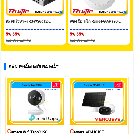
Bộ Phát Wi-Fi RG-WS6012-L
WiFI Ốp Trần Ruijie RG-AP880-L
5%-35%
5%-35%
Giá Gốc: liên hệ
Giá Gốc: liên hệ
SẢN PHẨM MỚI RA MẮT
C
C
Amera Wifi TapoC120
Amera MC410 KIT