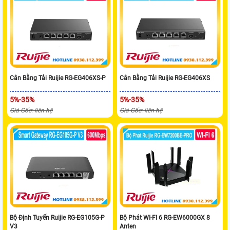
Cân Bằng Tải Ruijie RG-EG406XS-P
Cân Bằng Tải Ruijie RG-EG406XS
5%-35%
5%-35%
Giá Gốc: liên hệ
Giá Gốc: liên hệ
Bộ Định Tuyến Ruijie RG-EG105G-P
Bộ Phát WI-FI 6 RG-EW6000GX 8
V3
Anten