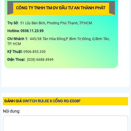
CÔNG TY TNHH TM-DV ĐẦU TƯ AN THÀNH PHÁT
Trụ Sở:
51 Lũy Bán Bích, Phường Phú Thạnh, TP.HCM
Hotline: 0938.11.23.99
Chi Nhánh 1:
445/38 Tân Hòa Đông,P. Bình Trị Đông, Q.Bình Tân,
TP. HCM
Kỹ Thuật:
0906.855.330
Điện Thoại:
(028) 6688.4949
ĐÁNH GIÁ
SWITCH RUIJIE 8 CỔNG RG-ES08F
Nội dung: