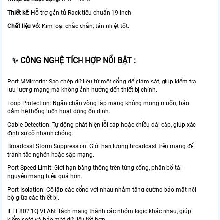
Thiết kế:
Hỗ trợ gắn tủ Rack tiêu chuẩn 19 inch
Chất liệu vỏ:
Kim loại chắc chắn, tản nhiệt tốt.
✨ CÔNG NGHỆ TÍCH HỢP NỔI BẬT :
Port MMirrorin: Sao chép dữ liệu từ một cổng để giám sát, giúp kiểm tra
lưu lượng mạng mà không ảnh hưởng đến thiết bị chính.
Loop Protection: Ngăn chặn vòng lặp mạng không mong muốn, bảo
đảm hệ thống luôn hoạt động ổn định.
Cable Detection: Tự động phát hiện lỗi cáp hoặc chiều dài cáp, giúp xác
định sự cố nhanh chóng.
Broadcast Storm Suppression: Giới hạn lượng broadcast trên mạng để
tránh tắc nghẽn hoặc sập mạng.
Port Speed Limit: Giới hạn băng thông trên từng cổng, phân bổ tài
nguyên mạng hiệu quả hơn.
Port Isolation: Cô lập các cổng với nhau nhằm tăng cường bảo mật nội
bộ giữa các thiết bị.
IEEE802.1Q VLAN: Tách mạng thành các nhóm logic khác nhau, giúp
kiểm soát và bảo mật dữ liệu tốt hơn.