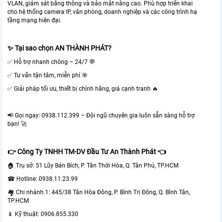
VLAN, giám sát băng thông và bảo mật nâng cao. Phù hợp triển khai
cho hệ thống camera IP, văn phòng, doanh nghiệp và các công trình hạ
tầng mạng hiện đại.
✨ Tại sao chọn AN THÀNH PHÁT?
✅ Hỗ trợ nhanh chóng – 24/7 💬
✅ Tư vấn tận tâm, miễn phí 🎯
✅ Giải pháp tối ưu, thiết bị chính hãng, giá cạnh tranh 🔥
📢 Gọi ngay: 0938.112.399 – Đội ngũ chuyên gia luôn sẵn sàng hỗ trợ
bạn! 🚀
👉 Công Ty TNHH TM-DV Đầu Tư An Thành Phát 👈
🏠 Trụ sở: 51 Lũy Bán Bích, P. Tân Thới Hòa, Q. Tân Phú, TP.HCM
☎ Hotline: 0938.11.23.99
🏘 Chi nhánh 1: 445/38 Tân Hòa Đông, P. Bình Trị Đông, Q. Bình Tân,
TP.HCM
📱 Kỹ thuật: 0906.855.330