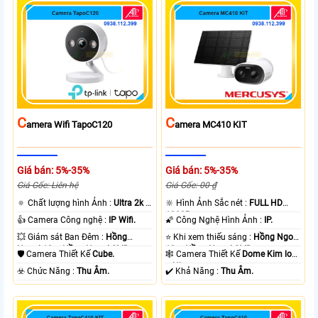
C
C
Amera Wifi TapoC120
Amera MC410 KIT
Giá bán: 5%-35%
Giá bán: 5%-35%
Giá Gốc: Liên hệ
Giá Gốc: 00 ₫
🔅 Chất lượng hình Ảnh :
Ultra 2k +
🔆 Hình Ảnh Sắc nét :
FULL HD
.
1080P .
👍 Camera Công nghệ :
IP Wifi.
🌠 Công Nghệ Hình Ảnh :
IP.
💥 Giám sát Ban Đêm :
Hồng
⭐ Khi xem thiếu sáng :
Hồng Ngoại
Ngoại 10m Hồng Ngoại SMD.
10m Hồng Ngoại SMD.
🛡 Camera Thiết Kế
Cube.
🕸️ Camera Thiết Kế
Dome Kim loại
+ Nhựa.
️☣️ Chức Năng :
Thu Âm.
️✔️ Khả Năng :
Thu Âm.