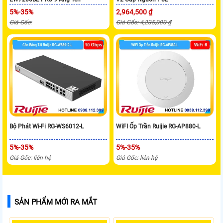
5%-35%
2,964,500 ₫
Giá Gốc:
Giá Gốc: 4,235,000 ₫
Bộ Phát Wi-Fi RG-WS6012-L
WiFI Ốp Trần Ruijie RG-AP880-L
5%-35%
5%-35%
Giá Gốc: liên hệ
Giá Gốc: liên hệ
SẢN PHẨM MỚI RA MẮT