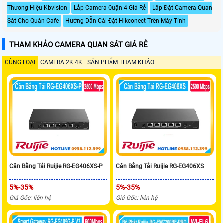
Thương Hiệu Kbvision
Lắp Camera Quận 4 Giá Rẻ
Lắp Đặt Camera Quan
Sát Cho Quán Cafe
Hướng Dẫn Cài Đặt Hikconect Trên Máy Tính
THAM KHẢO CAMERA QUAN SÁT GIÁ RẺ
CÙNG LOẠI
CAMERA 2K 4K
SẢN PHẨM THAM KHẢO
Cân Bằng Tải Ruijie RG-EG406XS-P
Cân Bằng Tải Ruijie RG-EG406XS
5%-35%
5%-35%
Giá Gốc: liên hệ
Giá Gốc: liên hệ