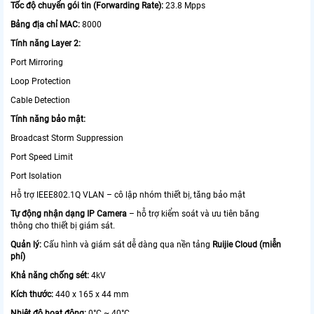
Tốc độ chuyển gói tin (Forwarding Rate):
23.8 Mpps
Bảng địa chỉ MAC:
8000
Tính năng Layer 2:
Port Mirroring
Loop Protection
Cable Detection
Tính năng bảo mật:
Broadcast Storm Suppression
Port Speed Limit
Port Isolation
Hỗ trợ IEEE802.1Q VLAN – cô lập nhóm thiết bị, tăng bảo mật
Tự động nhận dạng IP Camera
– hỗ trợ kiểm soát và ưu tiên băng
thông cho thiết bị giám sát.
Quản lý:
Cấu hình và giám sát dễ dàng qua nền tảng
Ruijie Cloud (miễn
phí)
Khả năng chống sét:
4kV
Kích thước:
440 x 165 x 44 mm
Nhiệt độ hoạt động:
0°C ~ 40°C