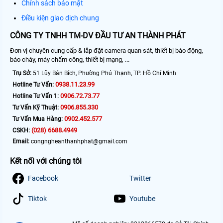
Chính sách bảo mật
Điều kiện giao dịch chung
CÔNG TY TNHH TM-DV ĐẦU TƯ AN THÀNH PHÁT
Đơn vị chuyên cung cấp & lắp đặt camera quan sát, thiết bị báo động,
báo cháy, máy chấm công, thiết bị mạng, ...
Trụ Sở:
51 Lũy Bán Bích, Phường Phú Thạnh, TP. Hồ Chí Minh
0938.11.23.99
Hotline Tư Vấn:
0906.72.73.77
Hotline Tư Vấn 1:
0906.855.330
Tư Vấn Kỹ Thuật:
0902.452.577
Tư Vấn Mua Hàng:
(028) 6688.4949
CSKH:
Email:
congngheanthanhphat@gmail.com
Kết nối với chúng tôi
Facebook
Twitter
Tiktok
Youtube