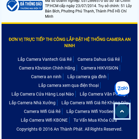
Mã số doanh nghiệp: 0312866570 do Sở Tài Chính
TP.HCM cấp ngày 23/07/2014. Trụ sở chính: 51 Lũy
Bán Bích, Phường Phú Thạnh, Thành Phố Hồ Chí
Minh
ĐƠN VỊ TRỰC TIẾP THI CÔNG LẮP ĐẶT HỆ THỐNG CAMERA AN
NINH
Lắp Camera Vantech Giá Rẻ
Camera Dahua Giá Rẻ
Camera Kbvision Chính Hãng
Camera HIKVISION
Camera an ninh
Lắp camera gia đình
Lắp camera xem qua điện thoại
Lắp Camera Cửa Hàng Loại Nào
Lắp Camera Văn Phòng
Lắp Camera Nhà Xưởng
Lắp Camera Wifi Giá Rẻ Không Dây
Camera Wifi Giá Rẻ
Lắp Camera Wifi YooSee
Lắp Camera Wifi KBONE
Tư Vấn Mua Khóa Cửa
Copyrights © 2016 An Thành Phát. All Rights Reserved.