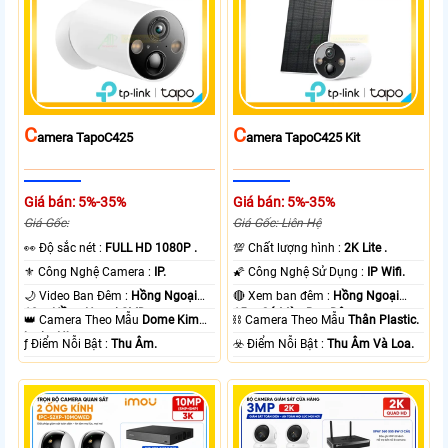
C
C
Amera TapoC425
Amera TapoC425 Kit
Giá bán: 5%-35%
Giá bán: 5%-35%
Giá Gốc:
Giá Gốc: Liên Hệ
️👀 Độ sắc nét :
FULL HD 1080P .
💯 Chất lượng hình :
2K Lite .
⚜️ Công Nghệ Camera :
IP.
🌠 Công Nghệ Sử Dụng :
IP Wifi.
🌙 Video Ban Đêm :
Hồng Ngoại
🔴 Xem ban đêm :
Hồng Ngoại
10m Hồng Ngoại SMD.
15m Có Màu Ban Ðêm.
👑 Camera Theo Mẫu
Dome Kim
⛓ Camera Theo Mẫu
Thân Plastic.
loại + Nhựa.
️ƒ Điểm Nỗi Bật :
Thu Âm.
️☣️ Điểm Nỗi Bật :
Thu Âm Và Loa.