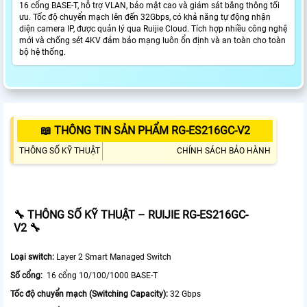
16 cổng BASE-T, hỗ trợ VLAN, bảo mật cao và giám sát băng thông tối
ưu. Tốc độ chuyển mạch lên đến 32Gbps, có khả năng tự động nhận
diện camera IP, được quản lý qua Ruijie Cloud. Tích hợp nhiều công nghệ
mới và chống sét 4KV đảm bảo mạng luôn ổn định và an toàn cho toàn
bộ hệ thống.
📖 THÔNG TIN SẢN PHẨM RG-ES216GC-V2
THÔNG SỐ KỸ THUẬT
CHÍNH SÁCH BẢO HÀNH
🔧
THÔNG SỐ KỸ THUẬT – RUIJIE RG-ES216GC-
V2
🔧
Loại switch:
Layer 2 Smart Managed Switch
Số cổng:
16 cổng 10/100/1000 BASE-T
Tốc độ chuyển mạch (Switching Capacity):
32 Gbps