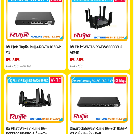
Bộ Định Tuyến Ruijie RG-EG105G-P
Bộ Phát WI-FI 6 RG-EW6000GX 8
V3
Anten
5%-35%
5%-35%
Giá Gốc: liên hệ
Giá Gốc:
Bộ Phát Wi-Fi 7 Ruijie RG-
Smart Gateway Ruijie RG-EG105G-P
EW7200BE-PRO 9 Ăng-Ten
V2 Cấp Nguồn PoE