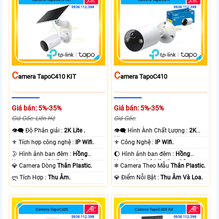
C
C
Amera TapoC410 KIT
Amera TapoC410
Giá bán: 5%-35%
Giá bán: 5%-35%
Giá Gốc: Liên Hệ
Giá Gốc:
👁️‍🗨 Độ Phân giải :
2K Lite .
👁️‍🗨 Hình Ành Chất Lượng :
2K
Lite .
⚜️ Tích hợp công nghệ :
IP Wifi.
⚜️ Công Nghệ :
IP Wifi.
🌛 Hình ảnh ban đêm :
Hồng
🌔 Hình ảnh ban đêm :
Hồng
Ngoại 10m Có Màu Ban Ðêm.
Ngoại 10m Có Màu Ban Ðêm.
💎 Camera Dòng
Thân Plastic.
❄ Camera Theo Mẫu
Thân Plastic.
️ლ Tích Hợp :
Thu Âm.
️💎 Điểm Nỗi Bật :
Thu Âm Và Loa.