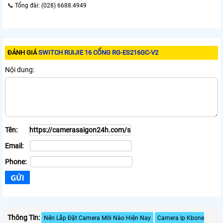
📞 Tổng đài: (028) 6688.4949
ĐÁNH GIÁ
SWITCH RUIJIE 16 CỔNG RG-ES216GC-V2
Nội dung:
Tên:
Email:
Phone:
Thông Tin:
Nên Lắp Đặt Camera Mới Nào Hiện Nay
Camera Ip Kbone