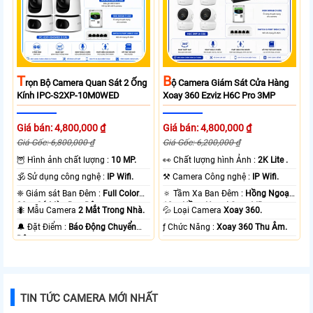
T
B
Rọn Bộ Camera Quan Sát 2 Ống
Ộ Camera Giám Sát Cửa Hàng
Kính IPC-S2XP-10M0WED
Xoay 360 Ezviz H6C Pro 3MP
Giá bán: 4,800,000 ₫
Giá bán: 4,800,000 ₫
Giá Gốc: 6,800,000 ₫
Giá Gốc: 6,200,000 ₫
🦉 Hình ảnh chất lượng :
10 MP.
️👀 Chất lượng hình Ảnh :
2K Lite .
🕉️ Sử dụng công nghệ :
IP Wifi.
⚒ Camera Công nghệ :
IP Wifi.
❈ Giám sát Ban Đêm :
Full Color
🔅 Tầm Xa Ban Đêm :
Hồng Ngoại
20m Có Màu Ban Ðêm.
10m Hồng Ngoại Smart IR.
🐜 Mẫu Camera
2 Mắt Trong Nhà.
💦 Loại Camera
Xoay 360.
️🔔 Đặt Điểm :
Báo Động Chuyển
️ƒ Chức Năng :
Xoay 360 Thu Âm.
Động.
TIN TỨC CAMERA MỚI NHẤT