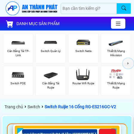
DANH MỤC SẢN PHẨM
Cân Bằng Tải TP-
Switch Quản Lý
Switch Netis
Thiết Bị Mạng
Link
Hikvision
Switch POE
Cân Bằng Tải
Router Wifi Ruijie
Thiết Bị Mạng
Ruijie
Ruijie
›
›
Trang chủ
Switch
Switch Ruijie 16 Cổng RG-ES216GC-V2