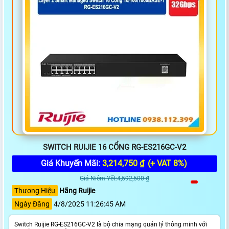
SWITCH RUIJIE 16 CỔNG RG-ES216GC-V2
Giá Khuyến Mãi:
3,214,750 ₫
(+ VAT 8%)
Giá Niêm Yết:4,592,500 ₫
Thương Hiệu
Hãng Ruijie
Ngày Đăng
4/8/2025 11:26:45 AM
Switch Ruijie RG-ES216GC-V2 là bộ chia mạng quản lý thông minh với