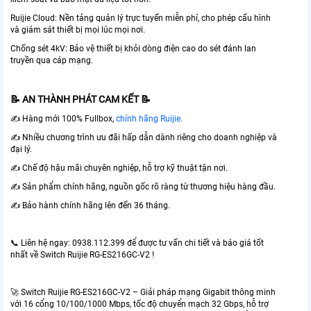
Ruijie Cloud: Nền tảng quản lý trực tuyến miễn phí, cho phép cấu hình
và giám sát thiết bị mọi lúc mọi nơi.
Chống sét 4kV: Bảo vệ thiết bị khỏi dòng điện cao do sét đánh lan
truyền qua cáp mạng.
📝 AN THÀNH PHÁT CAM KẾT 📝
✍️ Hàng mới 100% Fullbox,
chính hãng Ruijie.
✍️ Nhiều chương trình ưu đãi hấp dẫn dành riêng cho doanh nghiệp và
đại lý.
✍️ Chế độ hậu mãi chuyên nghiệp, hỗ trợ kỹ thuật tận nơi.
✍️ Sản phẩm chính hãng, nguồn gốc rõ ràng từ thương hiệu hàng đầu.
✍️ Bảo hành chính hãng lên đến 36 tháng.
📞 Liên hệ ngay: 0938.112.399 để được tư vấn chi tiết và báo giá tốt
nhất về Switch Ruijie RG-ES216GC-V2 !
🚀 Switch Ruijie RG-ES216GC-V2 – Giải pháp mạng Gigabit thông minh
với 16 cổng 10/100/1000 Mbps, tốc độ chuyển mạch 32 Gbps, hỗ trợ