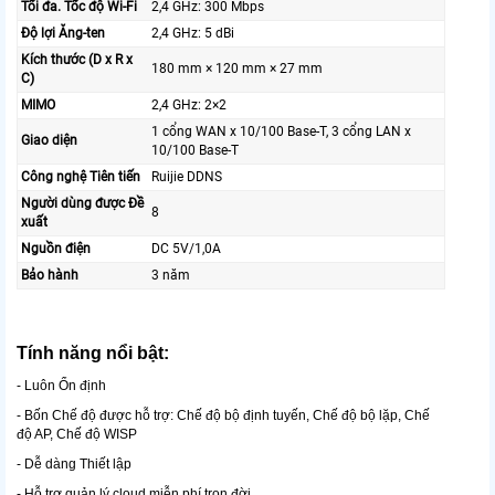
Tối đa. Tốc độ Wi-Fi
2,4 GHz: 300 Mbps
Độ lợi Ăng-ten
2,4 GHz: 5 dBi
Kích thước (D x R x
180 mm × 120 mm × 27 mm
C)
MIMO
2,4 GHz: 2×2
1 cổng WAN x 10/100 Base-T, 3 cổng LAN x
Giao diện
10/100 Base-T
Công nghệ Tiên tiến
Ruijie DDNS
Người dùng được Đề
8
xuất
Nguồn điện
DC 5V/1,0A
Bảo hành
3 năm
Tính năng nổi bật:
- Luôn Ổn định
- Bốn Chế độ được hỗ trợ: Chế độ bộ định tuyến, Chế độ bộ lặp, Chế
độ AP, Chế độ WISP
- Dễ dàng Thiết lập
- Hỗ trợ quản lý cloud miễn phí trọn đời