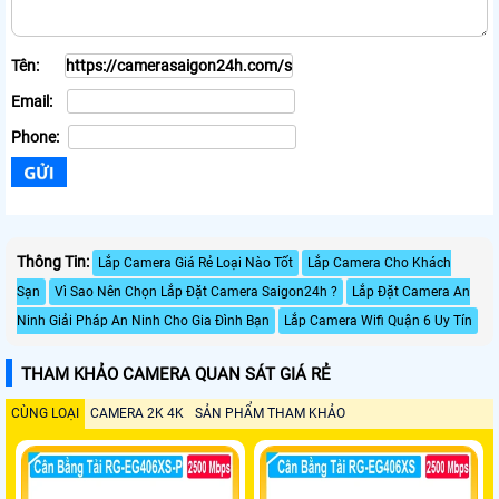
Tên:
Email:
Phone:
Thông Tin:
Lắp Camera Giá Rẻ Loại Nào Tốt
Lắp Camera Cho Khách
Sạn
Vì Sao Nên Chọn Lắp Đặt Camera Saigon24h ?
Lắp Đặt Camera An
Ninh Giải Pháp An Ninh Cho Gia Đình Bạn
Lắp Camera Wifi Quận 6 Uy Tín
THAM KHẢO CAMERA QUAN SÁT GIÁ RẺ
CÙNG LOẠI
CAMERA 2K 4K
SẢN PHẨM THAM KHẢO