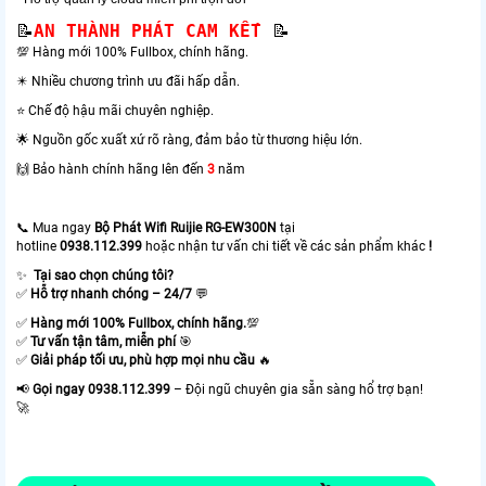
📝
AN THÀNH PHÁT CAM KẾT 
📝
💯 Hàng mới 100% Fullbox, chính hãng.
✴️ Nhiều chương trình ưu đãi hấp dẫn.
⭐ Chế độ hậu mãi chuyên nghiệp.
🌟 Nguồn gốc xuất xứ rõ ràng, đảm bảo từ thương hiệu lớn.
🙌 Bảo hành chính hãng lên đến
3
năm
📞 Mua ngay
Bộ Phát Wifi Ruijie RG-EW300N
tại
hotline
0938.112.399
hoặc nhận tư vấn chi tiết về các sản phẩm khác
!
✨
Tại sao chọn chúng tôi?
✅
Hỗ trợ nhanh chóng – 24/7
💬
✅
Hàng mới 100% Fullbox, chính hãng.
💯
✅
Tư vấn tận tâm, miễn phí
🎯
✅
Giải pháp tối ưu, phù hợp mọi nhu cầu
🔥
📢
Gọi ngay 0938.112.399
– Đội ngũ chuyên gia sẵn sàng hổ trợ bạn!
🚀