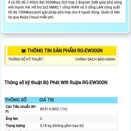
4 có tốc độ 2.4GHz đạt 300Mbps, tích hợp 2 ăng-ten 5dBi giúp phủ sóng
wifi mạnh mẽ. Hỗ trợ 2x2 MIMO, 1 cổng WAN và 3 cổng LAN công xuất
tối đa 100Mbps/port giải pháp phù hợp cho 8 người dùng. Quản lý tiện
lợi qua Ruijie Cloud miễn phí.
📖 THÔNG TIN SẢN PHẨM RG-EW300N
THÔNG SỐ KỸ THUẬT
CHÍNH SÁCH BẢO HÀNH
Thông số kỹ thuật Bộ Phát Wifi Ruijie RG-EW300N
THÔNG SỐ
GIÁ TRỊ
Các Tiêu chuẩn Wi-
Wi-Fi 4 (802.11n)
Fi
Ăng ten
2
Trọng lượng
0,18 kg (không gồm bao bì)