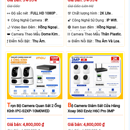
Giá Gốc:
Giá Gốc: Liên Hệ
️👀 Độ sắc nét :
FULL HD 1080P .
💯 Chất lượng hình :
2K Lite .
⚜️ Công Nghệ Camera :
IP.
🌠 Công Nghệ Sử Dụng :
IP Wifi.
🌙 Video Ban Đêm :
Hồng Ngoại
🔴 Xem ban đêm :
Hồng Ngoại
10m Hồng Ngoại SMD.
15m Có Màu Ban Ðêm.
👑 Camera Theo Mẫu
Dome Kim
⛓ Camera Theo Mẫu
Thân Plastic.
loại + Nhựa.
️ƒ Điểm Nỗi Bật :
Thu Âm.
️☣️ Điểm Nỗi Bật :
Thu Âm Và Loa.
T
B
Rọn Bộ Camera Quan Sát 2 Ống
Ộ Camera Giám Sát Cửa Hàng
Kính IPC-S2XP-10M0WED
Xoay 360 Ezviz H6C Pro 3MP
Giá bán: 4,800,000 ₫
Giá bán: 4,800,000 ₫