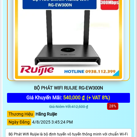
BỘ PHÁT WIFI RUIJIE RG-EW300N
Giá Khuyến Mãi:
540,000 ₫
(+ VAT 8%)
28%
Giá Niêm Yết:412,500 ₫
Thương Hiệu
Hãng Ruijie
Ngày Đăng
4/8/2025 3:45:24 PM
Bộ Phát Wifi Ruijie là bộ định tuyến vô tuyến thông minh với chuẩn Wi-Fi