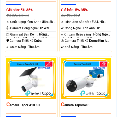
Giá bán: 5%-35%
Giá bán: 5%-35%
Giá Gốc: Liên hệ
Giá Gốc: 00 ₫
🔅 Chất lượng hình Ảnh :
Ultra 2k +
🔆 Hình Ảnh Sắc nét :
FULL HD
.
1080P .
👍 Camera Công nghệ :
IP Wifi.
🌠 Công Nghệ Hình Ảnh :
IP.
💥 Giám sát Ban Đêm :
Hồng
⭐ Khi xem thiếu sáng :
Hồng Ngoại
Ngoại 10m Hồng Ngoại SMD.
10m Hồng Ngoại SMD.
🛡 Camera Thiết Kế
Cube.
🕸️ Camera Thiết Kế
Dome Kim loại
+ Nhựa.
️☣️ Chức Năng :
Thu Âm.
️✔️ Khả Năng :
Thu Âm.
C
C
Amera TapoC410 KIT
Amera TapoC410