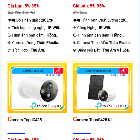
Giá bán: 5%-35%
Giá bán: 5%-35%
Giá Gốc: Liên Hệ
Giá Gốc:
👁️‍🗨 Độ Phân giải :
2K Lite .
👁️‍🗨 Hình Ành Chất Lượng :
2K
Lite .
⚜️ Tích hợp công nghệ :
IP Wifi.
⚜️ Công Nghệ :
IP Wifi.
🌛 Hình ảnh ban đêm :
Hồng
🌔 Hình ảnh ban đêm :
Hồng
Ngoại 10m Có Màu Ban Ðêm.
Ngoại 10m Có Màu Ban Ðêm.
💎 Camera Dòng
Thân Plastic.
❄ Camera Theo Mẫu
Thân Plastic.
️ლ Tích Hợp :
Thu Âm.
️💎 Điểm Nỗi Bật :
Thu Âm Và Loa.
C
C
Amera TapoC425
Amera TapoC425 Kit
Giá bán: 5%-35%
Giá bán: 5%-35%