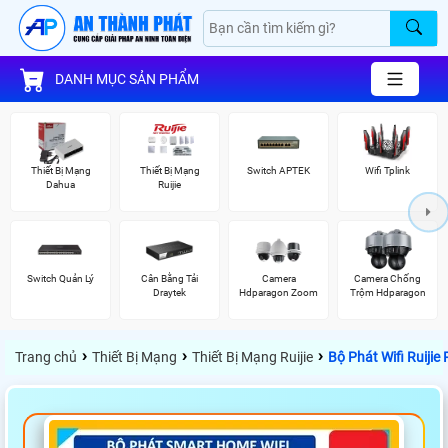
DANH MỤC SẢN PHẨM
Thiết Bị Mạng
Thiết Bị Mạng
Switch APTEK
Wifi Tplink
Dahua
Ruijie
Switch Quản Lý
Cân Bằng Tải
Camera
Camera Chống
Draytek
Hdparagon Zoom
Trộm Hdparagon
›
›
›
Trang chủ
Thiết Bị Mạng
Thiết Bị Mạng Ruijie
Bộ Phát Wifi Ruiji