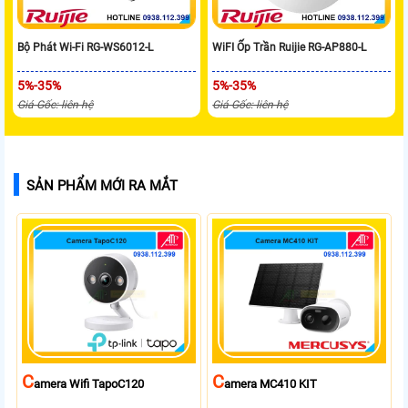
Bộ Phát Wi-Fi RG-WS6012-L
WiFI Ốp Trần Ruijie RG-AP880-L
5%-35%
5%-35%
Giá Gốc: liên hệ
Giá Gốc: liên hệ
SẢN PHẨM MỚI RA MẮT
C
C
Amera Wifi TapoC120
Amera MC410 KIT