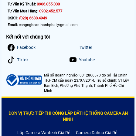
0906.855.330
Tư Vấn Kỹ Thuật:
0902.452.577
Tư Vấn Mua Hàng:
(028) 6688.4949
CSKH:
Email:
congngheanthanhphat@gmail.com
Kết nối với chúng tôi
Facebook
Twitter
Tiktok
Youtube
Mã số doanh nghiệp: 0312866570 do Sở Tài Chính
TP.HCM cấp ngày 23/07/2014. Trụ sở chính: 51 Lũy
Bán Bích, Phường Phú Thạnh, Thành Phố Hồ Chí
Minh
ĐƠN VỊ TRỰC TIẾP THI CÔNG LẮP ĐẶT HỆ THỐNG CAMERA AN
NINH
Lắp Camera Vantech Giá Rẻ
Camera Dahua Giá Rẻ