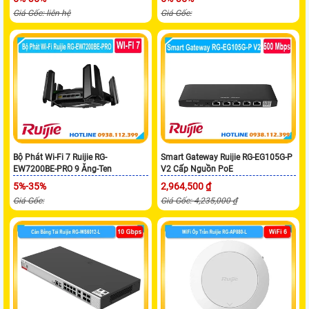
Giá Gốc: liên hệ
Giá Gốc:
Bộ Phát Wi-Fi 7 Ruijie RG-
Smart Gateway Ruijie RG-EG105G-P
EW7200BE-PRO 9 Ăng-Ten
V2 Cấp Nguồn PoE
5%-35%
2,964,500 ₫
Giá Gốc:
Giá Gốc: 4,235,000 ₫