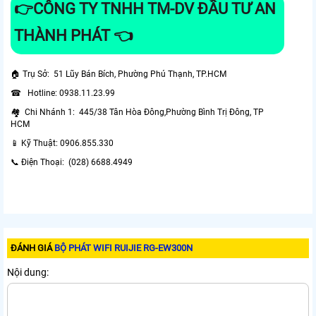
👉CÔNG TY TNHH TM-DV ĐẦU TƯ AN
THÀNH PHÁT 👈
🏠 Trụ Sở: 51 Lũy Bán Bích, Phường Phú Thạnh, TP.HCM
☎ Hotline: 0938.11.23.99
🏘 Chi Nhánh 1: 445/38 Tân Hòa Đông,Phường Bình Trị Đông, TP
HCM
📱 Kỹ Thuật: 0906.855.330
📞 Điện Thoại: (028) 6688.4949
ĐÁNH GIÁ
BỘ PHÁT WIFI RUIJIE RG-EW300N
Nội dung: