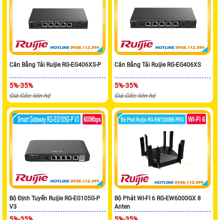
Cân Bằng Tải Ruijie RG-EG406XS-P
Cân Bằng Tải Ruijie RG-EG406XS
5%-35%
5%-35%
Giá Gốc: liên hệ
Giá Gốc: liên hệ
Bộ Định Tuyến Ruijie RG-EG105G-P
Bộ Phát WI-FI 6 RG-EW6000GX 8
V3
Anten
5%-35%
5%-35%