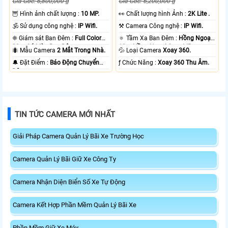
Giá Gốc: 6,800,000 ₫
Giá Gốc: 6,200,000 ₫
🦉 Hình ảnh chất lượng :
10 MP.
️👀 Chất lượng hình Ảnh :
2K Lite .
🕉️ Sử dụng công nghệ :
IP Wifi.
⚒ Camera Công nghệ :
IP Wifi.
❈ Giám sát Ban Đêm :
Full Color
🔅 Tầm Xa Ban Đêm :
Hồng Ngoại
20m Có Màu Ban Ðêm.
10m Hồng Ngoại Smart IR.
🐜 Mẫu Camera
2 Mắt Trong Nhà.
💦 Loại Camera
Xoay 360.
️🔔 Đặt Điểm :
Báo Động Chuyển
️ƒ Chức Năng :
Xoay 360 Thu Âm.
Động.
TIN TỨC CAMERA MỚI NHẤT
Giải Pháp Camera Quản Lý Bãi Xe Trường Học
Camera Quản Lý Bãi Giữ Xe Công Ty
Camera Nhận Diện Biển Số Xe Tự Động
Camera Kết Hợp Phần Mềm Quản Lý Bãi Xe
Phần Mềm Giữ Xe Máy