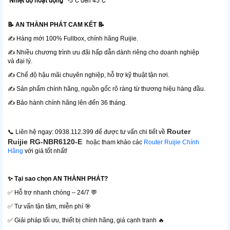
Nhiệt độ hoạt động
-5°C đến 45°C
📝 AN THÀNH PHÁT CAM KẾT 📝
✍️ Hàng mới 100% Fullbox, chính hãng Ruijie.
✍️ Nhiều chương trình ưu đãi hấp dẫn dành riêng cho doanh nghiệp
và đại lý.
✍️ Chế độ hậu mãi chuyên nghiệp, hỗ trợ kỹ thuật tận nơi.
✍️ Sản phẩm chính hãng, nguồn gốc rõ ràng từ thương hiệu hàng đầu.
✍️ Bảo hành chính hãng lên đến 36 tháng.
Router
📞 Liên hệ ngay: 0938.112.399 để được tư vấn chi tiết về
Ruijie RG-NBR6120-E
hoặc tham khảo các
Router Ruijie Chính
Hãng
với giá tốt nhất!
✨ Tại sao chọn AN THÀNH PHÁT?
✅ Hỗ trợ nhanh chóng – 24/7 💬
✅ Tư vấn tận tâm, miễn phí 🎯
✅ Giải pháp tối ưu, thiết bị chính hãng, giá cạnh tranh 🔥