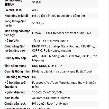
Bộ nhớ RAM /
512MB
SDRAM
Bộ nhớ Flash
4GB
Khả năng chịu tải
Hỗ trợ lên đến 200 người dùng đồng thời
Băng thông định
500Mbps
tuyến
Tính năng bảo mật
Firewall + IPS + Network behavior audit + AC
tích hợp
Hỗ trợ VPN
Tối đa 16 IPSec VPN Tunnel
Chức năng định
DHCP, PPPoE dial-up, Static Routing, RIP/RIPng,
tuyến nâng cao
OSPFv2, Policy-based routing
ACL, IP-MAC binding, MAC Filter, NAT, NATPT, Port
Quản lý truy cập
Mapping
Tính năng mạng
DNS, DDNS, NTP, TFTP
Quản lý thông minh
Dễ dàng cấu hình và quản lý qua Ruijie Cloud
Cân bằng tải WAN
Có
Hỗ trợ kiểm soát
Facebook, YouTube, Torrent,… (qua thư viện nhận
ứng dụng
diện)
Nguồn điện vào
100~240V AC, 50/60Hz
Kích thước
440mm x 43.6mm x 200mm
Chuẩn gắn rack
Hỗ trợ gắn Rack 1U 19-inch