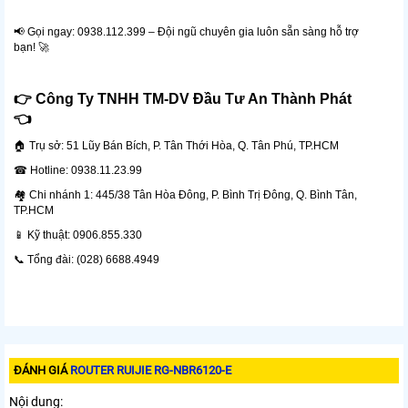
📢 Gọi ngay: 0938.112.399 – Đội ngũ chuyên gia luôn sẵn sàng hỗ trợ
bạn! 🚀
👉 Công Ty TNHH TM-DV Đầu Tư An Thành Phát
👈
🏠 Trụ sở: 51 Lũy Bán Bích, P. Tân Thới Hòa, Q. Tân Phú, TP.HCM
☎ Hotline: 0938.11.23.99
🏘 Chi nhánh 1: 445/38 Tân Hòa Đông, P. Bình Trị Đông, Q. Bình Tân,
TP.HCM
📱 Kỹ thuật: 0906.855.330
📞 Tổng đài: (028) 6688.4949
ĐÁNH GIÁ
ROUTER RUIJIE RG-NBR6120-E
Nội dung: