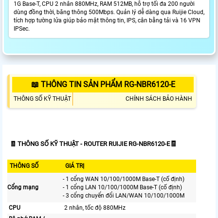
1G Base-T, CPU 2 nhân 880MHz, RAM 512MB, hỗ trợ tối đa 200 người
dùng đồng thời, băng thông 500Mbps. Quản lý dễ dàng qua Ruijie Cloud,
tích hợp tường lửa giúp bảo mật thông tin, IPS, cân bằng tải và 16 VPN
IPSec.
📖 THÔNG TIN SẢN PHẨM RG-NBR6120-E
THÔNG SỐ KỸ THUẬT
CHÍNH SÁCH BẢO HÀNH
🧾
🧾
THÔNG SỐ KỸ THUẬT - ROUTER RUIJIE RG-NBR6120-E
THÔNG SỐ
GIÁ TRỊ
- 1 cổng WAN 10/100/1000M Base-T (cố định)
Cổng mạng
- 1 cổng LAN 10/100/1000M Base-T (cố định)
- 3 cổng chuyển đổi LAN/WAN 10/100/1000M
CPU
2 nhân, tốc độ 880MHz