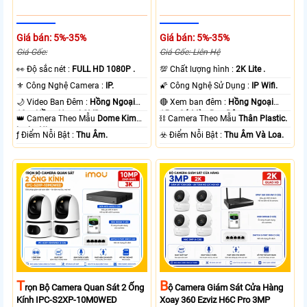
Giá bán: 5%-35%
Giá bán: 5%-35%
Giá Gốc:
Giá Gốc: Liên Hệ
️👀 Độ sắc nét :
FULL HD 1080P .
💯 Chất lượng hình :
2K Lite .
⚜️ Công Nghệ Camera :
IP.
🌠 Công Nghệ Sử Dụng :
IP Wifi.
🌙 Video Ban Đêm :
Hồng Ngoại
🔴 Xem ban đêm :
Hồng Ngoại
10m Hồng Ngoại SMD.
15m Có Màu Ban Ðêm.
👑 Camera Theo Mẫu
Dome Kim
⛓ Camera Theo Mẫu
Thân Plastic.
loại + Nhựa.
️ƒ Điểm Nỗi Bật :
Thu Âm.
️☣️ Điểm Nỗi Bật :
Thu Âm Và Loa.
T
B
Rọn Bộ Camera Quan Sát 2 Ống
Ộ Camera Giám Sát Cửa Hàng
Kính IPC-S2XP-10M0WED
Xoay 360 Ezviz H6C Pro 3MP