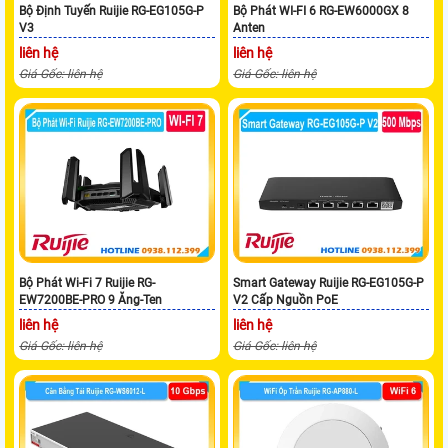
Bộ Định Tuyến Ruijie RG-EG105G-P
Bộ Phát WI-FI 6 RG-EW6000GX 8
V3
Anten
liên hệ
liên hệ
Giá Gốc: liên hệ
Giá Gốc: liên hệ
Bộ Phát Wi-Fi 7 Ruijie RG-
Smart Gateway Ruijie RG-EG105G-P
EW7200BE-PRO 9 Ăng-Ten
V2 Cấp Nguồn PoE
liên hệ
liên hệ
Giá Gốc: liên hệ
Giá Gốc: liên hệ