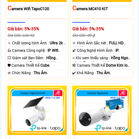
C
C
Amera Wifi TapoC120
Amera MC410 KIT
Giá bán: 5%-35%
Giá bán: 5%-35%
Giá Gốc: Liên hệ
Giá Gốc: 00 ₫
🔅 Chất lượng hình Ảnh :
Ultra 2k +
🔆 Hình Ảnh Sắc nét :
FULL HD
.
1080P .
👍 Camera Công nghệ :
IP Wifi.
🌠 Công Nghệ Hình Ảnh :
IP.
💥 Giám sát Ban Đêm :
Hồng
⭐ Khi xem thiếu sáng :
Hồng Ngoại
Ngoại 10m Hồng Ngoại SMD.
10m Hồng Ngoại SMD.
🛡 Camera Thiết Kế
Cube.
🕸️ Camera Thiết Kế
Dome Kim loại
+ Nhựa.
️☣️ Chức Năng :
Thu Âm.
️✔️ Khả Năng :
Thu Âm.