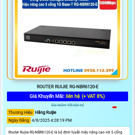
ROUTER RUIJIE RG-NBR6120-E
Giá Khuyến Mãi:
liên hệ
(+ VAT 8%)
Giá Niêm Yết:liên hệ
Thương Hiệu
Hãng Ruijie
Ngày Đăng
4/8/2025 4:28:19 PM
Router Ruijie RG-NBR6120-E là bộ định tuyến hiệu năng cao với 5 cổng