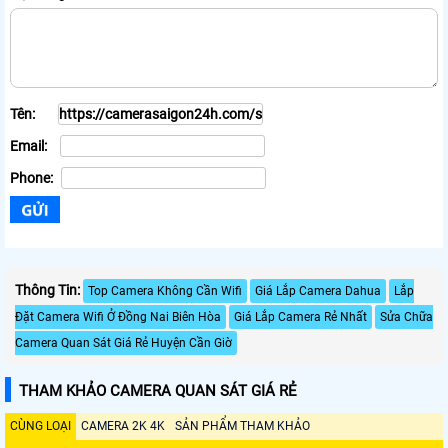
Tên:
Email:
Phone:
Thông Tin:
Top Camera Không Cần Wifi
Giá Lắp Camera Dahua
Lắp
Đặt Camera Wifi Ở Đồng Nai Biên Hòa
Giá Lắp Camera Rẻ Nhất
Sửa Chữa
Camera Quan Sát Giá Rẻ Huyện Cần Giờ
THAM KHẢO CAMERA QUAN SÁT GIÁ RẺ
CÙNG LOẠI
CAMERA 2K 4K
SẢN PHẨM THAM KHẢO