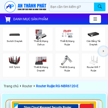
DANH MỤC SẢN PHẨM
Switch Draytek
Thiết Bị Mạng
Thiết Bị Mạng
Cân Bằng Tải
Dahua
Ruijie
Draytek
Wifi Tplink
Thiết Bị Mạng
Thiết Bị Quang
Router Wifi 7
Draytek
Ruijie
Ruijie
›
›
Trang chủ
Router
Router Ruijie RG-NBR6120-E