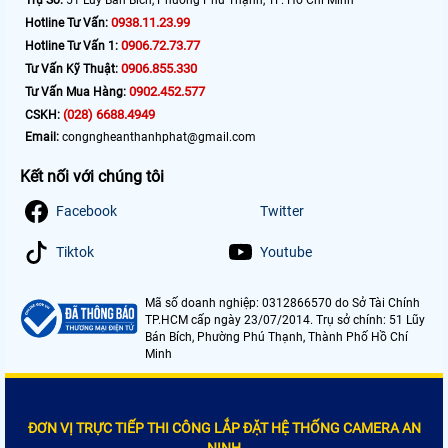
Trụ Sở:
51 Lũy Bán Bích, Phường Phú Thạnh, TP. Hồ Chí Minh
0938.11.23.99
Hotline Tư Vấn:
0906.72.73.77
Hotline Tư Vấn 1:
0906.855.330
Tư Vấn Kỹ Thuật:
0902.452.577
Tư Vấn Mua Hàng:
(028) 6688.4949
CSKH:
Email:
congngheanthanhphat@gmail.com
Kết nối với chúng tôi
Facebook
Twitter
Tiktok
Youtube
Mã số doanh nghiệp: 0312866570 do Sở Tài Chính
TP.HCM cấp ngày 23/07/2014. Trụ sở chính: 51 Lũy
Bán Bích, Phường Phú Thạnh, Thành Phố Hồ Chí
Minh
ĐƠN VỊ TRỰC TIẾP THI CÔNG LẮP ĐẶT HỆ THỐNG CAMERA AN