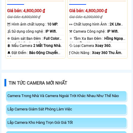
Giá bán: 4,800,000 ₫
Giá bán: 4,800,000 ₫
Giá Gốc: 6,800,000 ₫
Giá Gốc: 6,200,000 ₫
🦉 Hình ảnh chất lượng :
10 MP.
️👀 Chất lượng hình Ảnh :
2K Lite .
🕉️ Sử dụng công nghệ :
IP Wifi.
⚒ Camera Công nghệ :
IP Wifi.
❈ Giám sát Ban Đêm :
Full Color
🔅 Tầm Xa Ban Đêm :
Hồng Ngoại
20m Có Màu Ban Ðêm.
10m Hồng Ngoại Smart IR.
🐜 Mẫu Camera
2 Mắt Trong Nhà.
💦 Loại Camera
Xoay 360.
️🔔 Đặt Điểm :
Báo Động Chuyển
️ƒ Chức Năng :
Xoay 360 Thu Âm.
Động.
TIN TỨC CAMERA MỚI NHẤT
Camera Trong Nhà Và Camera Ngoài Trời Khác Nhau Như Thế Nào
Lắp Camera Giám Sát Phòng Làm Việc
Lắp Camera Kho Hàng Trọn Gói Giá Tốt