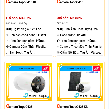
C
C
Amera TapoC410 KIT
Amera TapoC410
Giá bán: 5%-35%
Giá bán: 5%-35%
Giá Gốc: Liên Hệ
Giá Gốc:
👁️‍🗨 Độ Phân giải :
2K Lite .
👁️‍🗨 Hình Ành Chất Lượng :
2K
Lite .
⚜️ Tích hợp công nghệ :
IP Wifi.
⚜️ Công Nghệ :
IP Wifi.
🌛 Hình ảnh ban đêm :
Hồng
🌔 Hình ảnh ban đêm :
Hồng
Ngoại 10m Có Màu Ban Ðêm.
Ngoại 10m Có Màu Ban Ðêm.
💎 Camera Dòng
Thân Plastic.
❄ Camera Theo Mẫu
Thân Plastic.
️ლ Tích Hợp :
Thu Âm.
️💎 Điểm Nỗi Bật :
Thu Âm Và Loa.
C
C
Amera TapoC425
Amera TapoC425 Kit