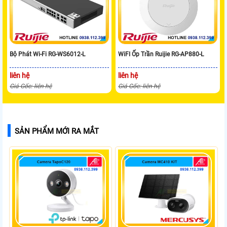
Bộ Phát Wi-Fi RG-WS6012-L
WiFI Ốp Trần Ruijie RG-AP880-L
liên hệ
liên hệ
Giá Gốc: liên hệ
Giá Gốc: liên hệ
SẢN PHẨM MỚI RA MẮT