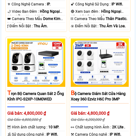
⚜️ Công Nghệ Camera :
IP.
🌠 Công Nghệ Sử Dụng :
IP Wifi.
🌙 Video Ban Đêm :
Hồng Ngoại
🔴 Xem ban đêm :
Hồng Ngoại
10m Hồng Ngoại SMD.
15m Có Màu Ban Ðêm.
👑 Camera Theo Mẫu
Dome Kim
⛓ Camera Theo Mẫu
Thân Plastic.
loại + Nhựa.
️ƒ Điểm Nỗi Bật :
Thu Âm.
️☣️ Điểm Nỗi Bật :
Thu Âm Và Loa.
T
B
Rọn Bộ Camera Quan Sát 2 Ống
Ộ Camera Giám Sát Cửa Hàng
Kính IPC-S2XP-10M0WED
Xoay 360 Ezviz H6C Pro 3MP
Giá bán: 4,800,000 ₫
Giá bán: 4,800,000 ₫
Giá Gốc: 6,800,000 ₫
Giá Gốc: 6,200,000 ₫
🦉 Hình ảnh chất lượng :
10 MP.
️👀 Chất lượng hình Ảnh :
2K Lite .
🕉️ Sử dụng công nghệ :
IP Wifi.
⚒ Camera Công nghệ :
IP Wifi.