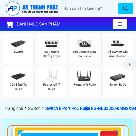
DANH MỤC SẢN PHẨM
Switch
Bô Camera
Lắp Camera Trọn
Bộ Camera Ghi
Chống Trộm
Bộ Giá Rẻ
Âm Hikvision
Hikvision
Cân Bằng Tải
Router Wifi 7
Router Wifi Ruijie
Switch Ruijie
Ruijie
Ruijie
›
›
Trang chủ
Switch
Switch 8 Port PoE Ruijie RG-NBS3300-8MG2XS-