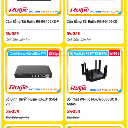
Cân Bằng Tải Ruijie RG-EG406XS-P
Cân Bằng Tải Ruijie RG-EG406XS
5%-35%
5%-35%
Giá Gốc: liên hệ
Giá Gốc: liên hệ
Bộ Định Tuyến Ruijie RG-EG105G-P
Bộ Phát WI-FI 6 RG-EW6000GX 8
V3
Anten
5%-35%
5%-35%
Giá Gốc: liên hệ
Giá Gốc: