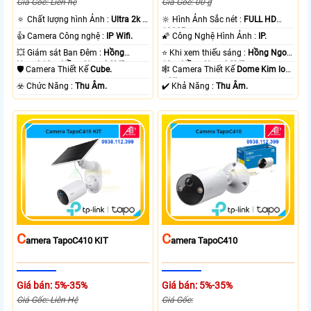
Giá Gốc: Liên hệ
Giá Gốc: 00 ₫
🔅 Chất lượng hình Ảnh :
Ultra 2k +
🔆 Hình Ảnh Sắc nét :
FULL HD
.
1080P .
👍 Camera Công nghệ :
IP Wifi.
🌠 Công Nghệ Hình Ảnh :
IP.
💥 Giám sát Ban Đêm :
Hồng
⭐ Khi xem thiếu sáng :
Hồng Ngoại
Ngoại 10m Hồng Ngoại SMD.
10m Hồng Ngoại SMD.
🛡 Camera Thiết Kế
Cube.
🕸️ Camera Thiết Kế
Dome Kim loại
+ Nhựa.
️☣️ Chức Năng :
Thu Âm.
️✔️ Khả Năng :
Thu Âm.
C
C
Amera TapoC410 KIT
Amera TapoC410
Giá bán: 5%-35%
Giá bán: 5%-35%
Giá Gốc: Liên Hệ
Giá Gốc: