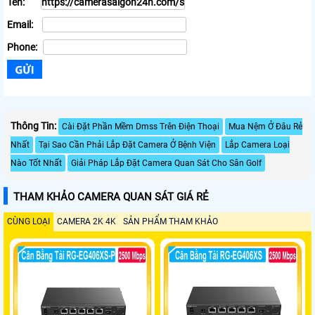
Tên:
Email:
Phone:
Thông Tin:
Cài Đặt Phần Mềm Dmss Trên Điện Thoại
Mua Nệm Ở Đâu Rẻ
Nhất
Tại Sao Cần Phải Lắp Đặt Camera Ở Bệnh Viện
Lắp Camera Loại
Nào Tốt Nhất
Giải Pháp Lắp Đặt Camera Quan Sát Cho Sân Golf
THAM KHẢO CAMERA QUAN SÁT GIÁ RẺ
CÙNG LOẠI
CAMERA 2K 4K
SẢN PHẨM THAM KHẢO