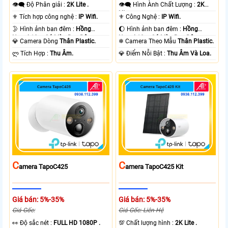
👁️‍🗨 Độ Phân giải :
2K Lite .
👁️‍🗨 Hình Ành Chất Lượng :
2K
Lite .
⚜️ Tích hợp công nghệ :
IP Wifi.
⚜️ Công Nghệ :
IP Wifi.
🌛 Hình ảnh ban đêm :
Hồng
🌔 Hình ảnh ban đêm :
Hồng
Ngoại 10m Có Màu Ban Ðêm.
Ngoại 10m Có Màu Ban Ðêm.
💎 Camera Dòng
Thân Plastic.
❄ Camera Theo Mẫu
Thân Plastic.
️ლ Tích Hợp :
Thu Âm.
️💎 Điểm Nỗi Bật :
Thu Âm Và Loa.
C
C
Amera TapoC425
Amera TapoC425 Kit
Giá bán: 5%-35%
Giá bán: 5%-35%
Giá Gốc:
Giá Gốc: Liên Hệ
️👀 Độ sắc nét :
FULL HD 1080P .
💯 Chất lượng hình :
2K Lite .