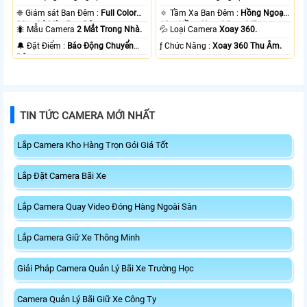
❈ Giám sát Ban Đêm :
Full Color
🔅 Tầm Xa Ban Đêm :
Hồng Ngoại
20m Có Màu Ban Ðêm.
10m Hồng Ngoại Smart IR.
🐜 Mẫu Camera
2 Mắt Trong Nhà.
💦 Loại Camera
Xoay 360.
️🔔 Đặt Điểm :
Báo Động Chuyển
️ƒ Chức Năng :
Xoay 360 Thu Âm.
Động.
TIN TỨC CAMERA MỚI NHẤT
Lắp Camera Kho Hàng Trọn Gói Giá Tốt
Lắp Đặt Camera Bãi Xe
Lắp Camera Quay Video Đóng Hàng Ngoài Sàn
Lắp Camera Giữ Xe Thông Minh
Giải Pháp Camera Quản Lý Bãi Xe Trường Học
Camera Quản Lý Bãi Giữ Xe Công Ty