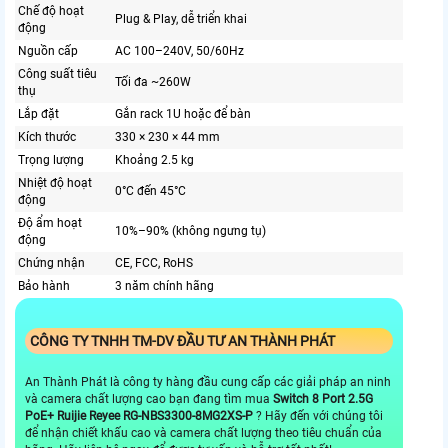
Chế độ hoạt
Plug & Play, dễ triển khai
động
Nguồn cấp
AC 100–240V, 50/60Hz
Công suất tiêu
Tối đa ~260W
thụ
Lắp đặt
Gắn rack 1U hoặc để bàn
Kích thước
330 × 230 × 44 mm
Trọng lượng
Khoảng 2.5 kg
Nhiệt độ hoạt
0°C đến 45°C
động
Độ ẩm hoạt
10%–90% (không ngưng tụ)
động
Chứng nhận
CE, FCC, RoHS
Bảo hành
3 năm chính hãng
CÔNG TY TNHH TM-DV ĐẦU TƯ AN THÀNH PHÁT
An Thành Phát là công ty hàng đầu cung cấp các giải pháp an ninh
và camera chất lượng cao bạn đang tìm mua
Switch 8 Port 2.5G
PoE+ Ruijie Reyee RG-NBS3300-8MG2XS-P
? Hãy đến với chúng tôi
để nhận chiết khấu cao và camera chất lượng theo tiêu chuẩn của