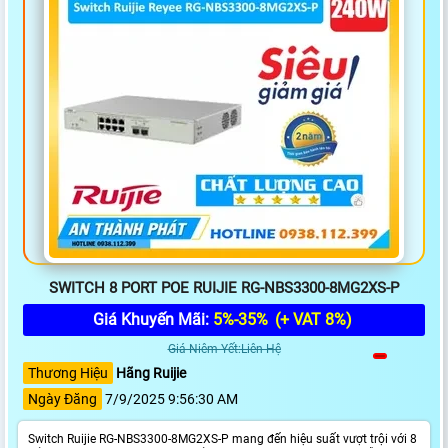
SWITCH 8 PORT POE RUIJIE RG-NBS3300-8MG2XS-P
Giá Khuyến Mãi:
5%-35%
(+ VAT 8%)
Giá Niêm Yết:Liên Hệ
Thương Hiệu
Hãng Ruijie
Ngày Đăng
7/9/2025 9:56:30 AM
Switch Ruijie RG-NBS3300-8MG2XS-P mang đến hiệu suất vượt trội với 8