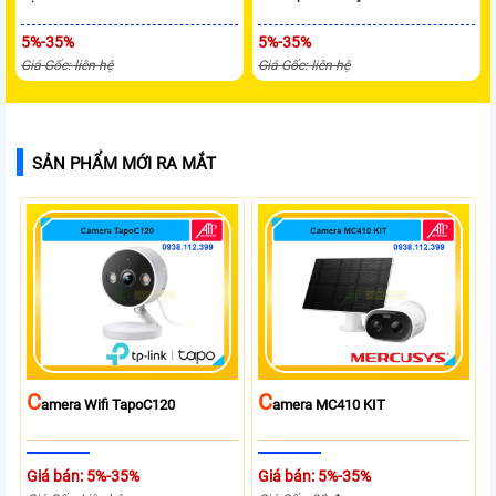
5%-35%
5%-35%
Giá Gốc: liên hệ
Giá Gốc: liên hệ
SẢN PHẨM MỚI RA MẮT
C
C
Amera Wifi TapoC120
Amera MC410 KIT
Giá bán: 5%-35%
Giá bán: 5%-35%