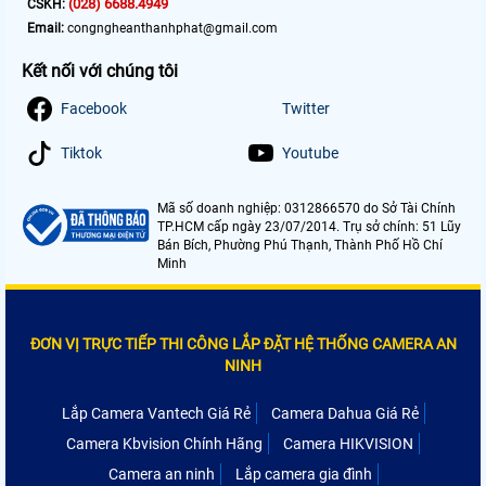
(028) 6688.4949
CSKH:
Email:
congngheanthanhphat@gmail.com
Kết nối với chúng tôi
Facebook
Twitter
Tiktok
Youtube
Mã số doanh nghiệp: 0312866570 do Sở Tài Chính
TP.HCM cấp ngày 23/07/2014. Trụ sở chính: 51 Lũy
Bán Bích, Phường Phú Thạnh, Thành Phố Hồ Chí
Minh
ĐƠN VỊ TRỰC TIẾP THI CÔNG LẮP ĐẶT HỆ THỐNG CAMERA AN
NINH
Lắp Camera Vantech Giá Rẻ
Camera Dahua Giá Rẻ
Camera Kbvision Chính Hãng
Camera HIKVISION
Camera an ninh
Lắp camera gia đình