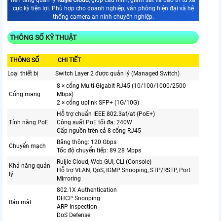
nền tảng quản lý
Ruijie Cloud
, giúp cấu hình, giám sát và bảo trì từ xa
cực kỳ tiện lợi. Phù hợp cho doanh nghiệp, văn phòng hiện đại và hệ
thống camera an ninh chuyên nghiệp.
THÔNG SỐ KỸ THUẬT
THÔNG SỐ
CHI TIẾT
Loại thiết bị
Switch Layer 2 được quản lý (Managed Switch)
8 × cổng Multi-Gigabit RJ45 (10/100/1000/2500
Cổng mạng
Mbps)
2 × cổng uplink SFP+ (1G/10G)
Hỗ trợ chuẩn IEEE 802.3af/at (PoE+)
Tính năng PoE
Công suất PoE tối đa: 240W
Cấp nguồn trên cả 8 cổng RJ45
Băng thông: 120 Gbps
Chuyển mạch
Tốc độ chuyển tiếp: 89.28 Mpps
Ruijie Cloud, Web GUI, CLI (Console)
Khả năng quản
Hỗ trợ VLAN, QoS, IGMP Snooping, STP/RSTP, Port
lý
Mirroring
802.1X Authentication
DHCP Snooping
Bảo mật
ARP Inspection
DoS Defense