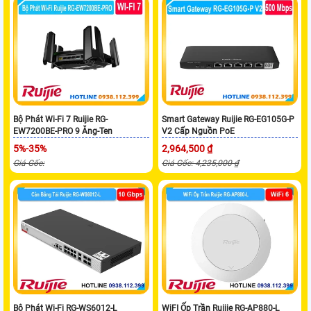
Bộ Phát Wi-Fi 7 Ruijie RG-
Smart Gateway Ruijie RG-EG105G-P
EW7200BE-PRO 9 Ăng-Ten
V2 Cấp Nguồn PoE
5%-35%
2,964,500 ₫
Giá Gốc:
Giá Gốc: 4,235,000 ₫
Bộ Phát Wi-Fi RG-WS6012-L
WiFI Ốp Trần Ruijie RG-AP880-L