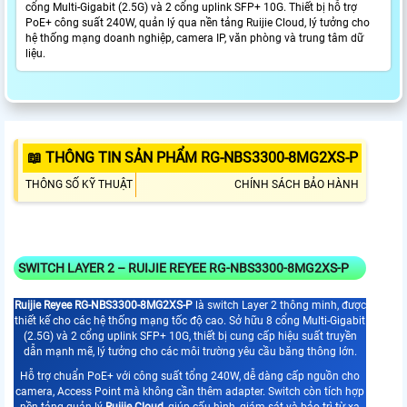
cổng Multi-Gigabit (2.5G) và 2 cổng uplink SFP+ 10G. Thiết bị hỗ trợ
PoE+ công suất 240W, quản lý qua nền tảng Ruijie Cloud, lý tưởng cho
hệ thống mạng doanh nghiệp, camera IP, văn phòng và trung tâm dữ
liệu.
📖 THÔNG TIN SẢN PHẨM RG-NBS3300-8MG2XS-P
THÔNG SỐ KỸ THUẬT
CHÍNH SÁCH BẢO HÀNH
SWITCH LAYER 2 – RUIJIE REYEE RG-NBS3300-8MG2XS-P
Ruijie Reyee RG-NBS3300-8MG2XS-P
là switch Layer 2 thông minh, được
thiết kế cho các hệ thống mạng tốc độ cao. Sở hữu 8 cổng Multi-Gigabit
(2.5G) và 2 cổng uplink SFP+ 10G, thiết bị cung cấp hiệu suất truyền
dẫn mạnh mẽ, lý tưởng cho các môi trường yêu cầu băng thông lớn.
Hỗ trợ chuẩn PoE+ với công suất tổng 240W, dễ dàng cấp nguồn cho
camera, Access Point mà không cần thêm adapter. Switch còn tích hợp