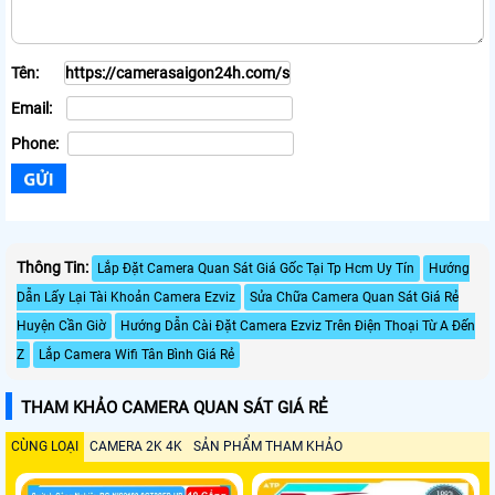
Tên:
Email:
Phone:
Thông Tin:
Lắp Đặt Camera Quan Sát Giá Gốc Tại Tp Hcm Uy Tín
Hướng
Dẫn Lấy Lại Tài Khoản Camera Ezviz
Sửa Chữa Camera Quan Sát Giá Rẻ
Huyện Cần Giờ
Hướng Dẫn Cài Đặt Camera Ezviz Trên Điện Thoại Từ A Đến
Z
Lắp Camera Wifi Tân Bình Giá Rẻ
THAM KHẢO CAMERA QUAN SÁT GIÁ RẺ
CÙNG LOẠI
CAMERA 2K 4K
SẢN PHẨM THAM KHẢO