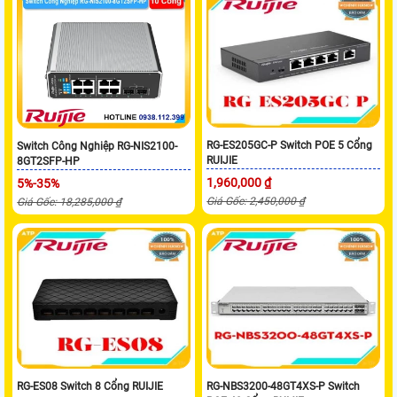
RG-ES205GC-P Switch POE 5 Cổng
Switch Công Nghiệp RG-NIS2100-
RUIJIE
8GT2SFP-HP
1,960,000 ₫
5%-35%
Giá Gốc: 2,450,000 ₫
Giá Gốc: 18,285,000 ₫
RG-ES08 Switch 8 Cổng RUIJIE
RG-NBS3200-48GT4XS-P Switch