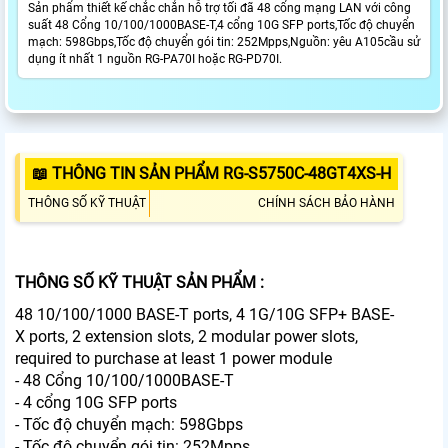
Sản phẩm thiết kế chắc chắn hỗ trợ tối đã 48 cổng mạng LAN với công
suất 48 Cổng 10/100/1000BASE-T,4 cổng 10G SFP ports,Tốc độ chuyển
mạch: 598Gbps,Tốc độ chuyển gói tin: 252Mpps,Nguồn: yêu A105cầu sử
dụng ít nhất 1 nguồn RG-PA70I hoặc RG-PD70I.
📖 THÔNG TIN SẢN PHẨM RG-S5750C-48GT4XS-H
THÔNG SỐ KỸ THUẬT
CHÍNH SÁCH BẢO HÀNH
THÔNG SỐ KỸ THUẬT SẢN PHẨM :
48 10/100/1000 BASE-T ports, 4 1G/10G SFP+ BASE-
X ports, 2 extension slots, 2 modular power slots,
required to purchase at least 1 power module
- 48 Cổng 10/100/1000BASE-T
- 4 cổng 10G SFP ports
- Tốc độ chuyển mạch: 598Gbps
- Tốc độ chuyển gói tin: 252Mpps