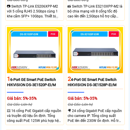
Giá Gốc: 00 ₫
Giá Gốc: 00 ₫
📷 Switch TP-Link ES206XPP-M2
📸 Switch TP-Link ES210XPP-M2 là
với 5 cổng RJ45 2.5Gbps cùng 1
bộ chia mạng với 8 cổng tốc độ
khe cắm SFP+ 10Gbps. Thiết bị
cao lên đến 2,5Gbps hỗ trợ cấp
tích hợp 4 cổng PoE++ đạt chuẩn
nguồn và mạng cho đầu ghi hình
802.3af/at/bt tổng công suất
từ xa nhờ công suất POE lên đến
120W cấp nguồn đến 90W mỗi
cổng đáp ứng tốt hệ thống camera
IP và WiFi hiệu suất cao.
1
2
6-Port GE Smart PoE Switch
4-Port GE Smart PoE Switch
HIKVISION DS-3E1520P-EI/M
HIKVISION DS-3E1528P-EI/M
Giá bán: 5%-35%
Giá bán: 5%-35%
Giá Gốc: Liên hệ
Giá Gốc: Liên hệ
🎞 16 cổng PoE Gigabit cấp nguồn
🎥 24 cổng Gigabit PoE cấp nguồn
và truyền dữ liệu ổn định. Tổng
cho camera IP. Tổng công suất
công suất PoE 125W phù hợp hệ
PoE lên đến 230W ổn định. Hỗ trợ
thống camera IP vừa. 2 cổng RJ45
truyền PoE xa đến 300 mét. Băng