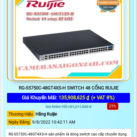
RG-S5750C-48GT4XS-H SWITCH 48 CỔNG RUIJIE
Giá Khuyến Mãi:
135,908,625 ₫
(+ VAT 8%)
25%
Giá Niêm Yết:181,211,500 đ
Thương Hiệu
Hãng Ruijie
Ngày Đăng
9/8/2022 10:42:11 AM
RG-S5750C-48GT4XS-H sản phẩm là dòng switch cao cấp chuyên dụng.