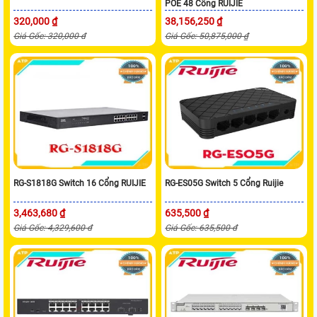
POE 48 Cổng RUIJIE
320,000 ₫
38,156,250 ₫
Giá Gốc: 320,000 đ
Giá Gốc: 50,875,000 ₫
RG-S1818G Switch 16 Cổng RUIJIE
RG-ES05G Switch 5 Cổng Ruijie
3,463,680 ₫
635,500 ₫
Giá Gốc: 4,329,600 đ
Giá Gốc: 635,500 đ