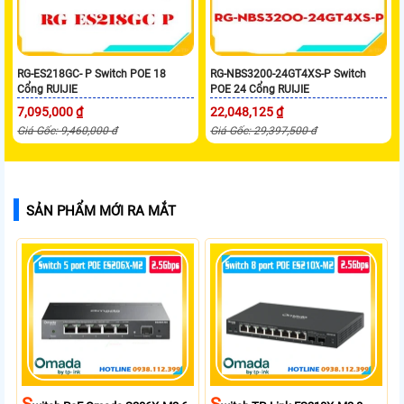
RG-ES218GC- P Switch POE 18
RG-NBS3200-24GT4XS-P Switch
Cổng RUIJIE
POE 24 Cổng RUIJIE
7,095,000 ₫
22,048,125 ₫
Giá Gốc: 9,460,000 đ
Giá Gốc: 29,397,500 đ
SẢN PHẨM MỚI RA MẮT