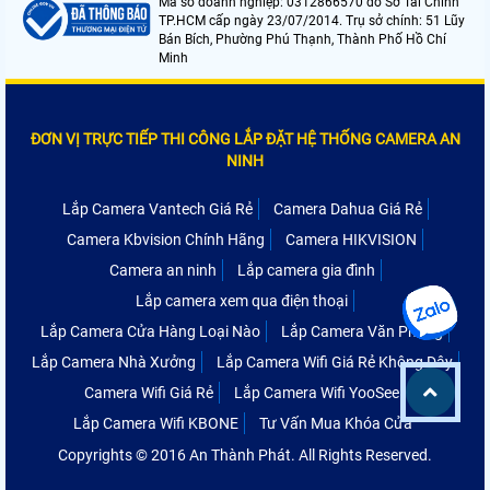
Mã số doanh nghiệp: 0312866570 do Sở Tài Chính
TP.HCM cấp ngày 23/07/2014. Trụ sở chính: 51 Lũy
Bán Bích, Phường Phú Thạnh, Thành Phố Hồ Chí
Minh
ĐƠN VỊ TRỰC TIẾP THI CÔNG LẮP ĐẶT HỆ THỐNG CAMERA AN
NINH
Lắp Camera Vantech Giá Rẻ
Camera Dahua Giá Rẻ
Camera Kbvision Chính Hãng
Camera HIKVISION
Camera an ninh
Lắp camera gia đình
Lắp camera xem qua điện thoại
Lắp Camera Cửa Hàng Loại Nào
Lắp Camera Văn Phòng
Lắp Camera Nhà Xưởng
Lắp Camera Wifi Giá Rẻ Không Dây
Camera Wifi Giá Rẻ
Lắp Camera Wifi YooSee
Lắp Camera Wifi KBONE
Tư Vấn Mua Khóa Cửa
Copyrights © 2016 An Thành Phát. All Rights Reserved.