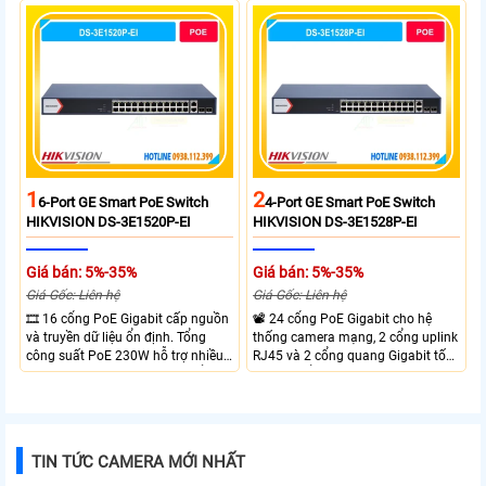
Gigabit và 2 cổng quang SFP mở
thông chuyển mạch đạt 68 Gbps
rộng linh hoạt. Hỗ trợ truyền PoE
mạnh mẽ.
xa tối đa lên đến 300 mét.
1
2
6-Port GE Smart PoE Switch
4-Port GE Smart PoE Switch
HIKVISION DS-3E1520P-EI
HIKVISION DS-3E1528P-EI
Giá bán: 5%-35%
Giá bán: 5%-35%
Giá Gốc: Liên hệ
Giá Gốc: Liên hệ
🎞 16 cổng PoE Gigabit cấp nguồn
📽 24 cổng PoE Gigabit cho hệ
và truyền dữ liệu ổn định. Tổng
thống camera mạng, 2 cổng uplink
công suất PoE 230W hỗ trợ nhiều
RJ45 và 2 cổng quang Gigabit tốc
thiết bị cùng lúc. Tốc độ chuyển
độ cao, Tổng công suất PoE 370W
mạch 68Gbps đảm bảo hiệu suất
cấp nguồn nhiều thiết bị.
cao ổn định. Hỗ trợ truyền PoE xa
lên đến 300m cho hệ thống
camera.
TIN TỨC CAMERA MỚI NHẤT