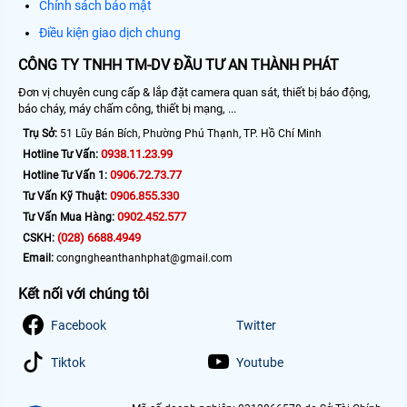
Chính sách bảo mật
Điều kiện giao dịch chung
CÔNG TY TNHH TM-DV ĐẦU TƯ AN THÀNH PHÁT
Đơn vị chuyên cung cấp & lắp đặt camera quan sát, thiết bị báo động,
báo cháy, máy chấm công, thiết bị mạng, ...
Trụ Sở:
51 Lũy Bán Bích, Phường Phú Thạnh, TP. Hồ Chí Minh
0938.11.23.99
Hotline Tư Vấn:
0906.72.73.77
Hotline Tư Vấn 1:
0906.855.330
Tư Vấn Kỹ Thuật:
0902.452.577
Tư Vấn Mua Hàng:
(028) 6688.4949
CSKH:
Email:
congngheanthanhphat@gmail.com
Kết nối với chúng tôi
Facebook
Twitter
Tiktok
Youtube