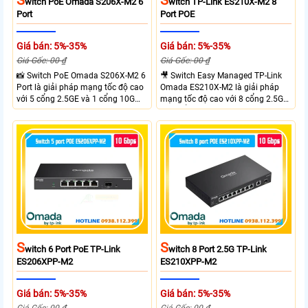
S
S
Witch PoE Omada S206X-M2 6
Witch TP-Link ES210X-M2 8
Port
Port POE
Giá bán: 5%-35%
Giá bán: 5%-35%
Giá Gốc: 00 ₫
Giá Gốc: 00 ₫
📸 Switch PoE Omada S206X-M2 6
🎥 Switch Easy Managed TP-Link
Port là giải pháp mạng tốc độ cao
Omada ES210X-M2 là giải pháp
với 5 cổng 2.5GE và 1 cổng 10G
mạng tốc độ cao với 8 cổng 2.5GE
SFP+, đáp ứng nhu cầu truyền tải
và 2 cổng 10G SFP+ đáp ứng nhu
dữ liệu lớn sở hữu băng thông
cầu truyền tải dữ liệu lớn sở hữu
chuyển mạch 45Gbps cùng tốc độ
băng thông chuyển mạch 80Gbps
chuyển tiếp 33.48Mpps, mang lại
tốc độ chuyển tiếp 59.52Mpps
hiệu suất ổn định cho doanh
mang lại kết nối ổn định cho
nghiệp văn phòng và hệ thống
doanh nghiệp văn phòng và hệ
mạng hiện đại.
thống mạng hiện đại.
S
S
Witch 6 Port PoE TP-Link
Witch 8 Port 2.5G TP-Link
ES206XPP-M2
ES210XPP-M2
Giá bán: 5%-35%
Giá bán: 5%-35%