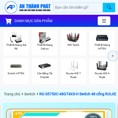
DANH MỤC SẢN PHẨM
Thiết Bị Mạng Giá
Thiết Bị Mạng
Wifi Tplink
Thiết Bị Mạng
Rẻ
Dahua
APTEK
Switch APTEK
Cân Bằng Tải
Router Wifi 7
Router Wifi 6
Draytek
Ruijie
Ruijie
›
›
Trang chủ
Switch
RG-S5750C-48GT4XS-H Switch 48 cổng RUIJIE