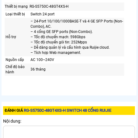
Thiết bị mạng
RG-S5750C-48GT4XS-H
Loại thiết bị
Switch 24 port
– 24-Port 10/100/1000BASE-T và 4 GE SFP Ports (Non-
Combo), AC.
– 4 cổng GE SFP ports (Non-Combo).
Hỗ trợ
– Tốc độ chuyển mạch: 598Gbps
– Tốc độ chuyển gói tin: 252Mpps
– Dễ dàng quản lý và cấu hình qua Ruijie cloud.
– Tích hợp Web management.
Nguồn cấp
AC 100~240V
Chế độ bảo
36 tháng
hành
ĐÁNH GIÁ
RG-S5750C-48GT4XS-H SWITCH 48 CỔNG RUIJIE
Nội dung: